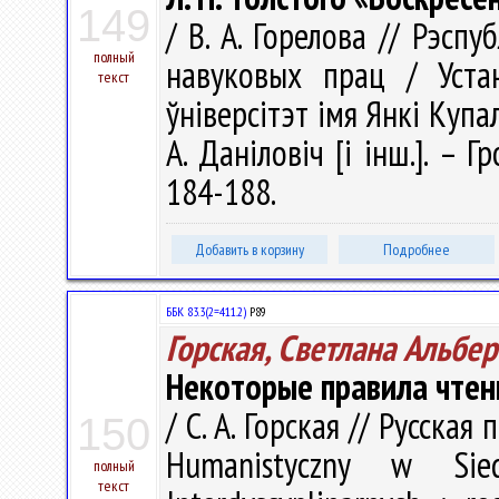
149
/ В. А. Горелова // Рэспу
полный
навуковых прац / Уста
текст
ўніверсітэт імя Янкі Купалы
А. Даніловіч [і інш.]. – 
184-188.
Добавить в корзину
Подробнее
ББК 83.3(2=411.2)
Р89
Горская, Светлана Альбе
Некоторые правила чтен
/ С. А. Горская // Русская
150
Humanistyczny w Sied
полный
текст