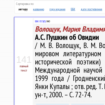
Сортировка по:
автору
названию
году издания
ББК
дате поступления
ББК 83.3(0)
В40
Волощук, Мария Владим
А.С. Пушкин об Овидии
/ М. В. Волощук, В. М. 
мировом литературном 
141
исторической поэтики)
полный
Международной научой к
текст
1999 года / Гродненски
Янки Купалы ; отв. ред. Т.
ун-т, 2000. – С. 72-74.