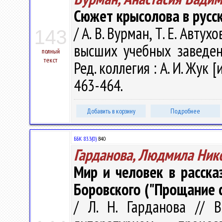
Сюжет крысолова в русс
/ А. В. Вурман, Т. Е. Авт
143
высших учебных заведен
полный
текст
Ред. коллегия : А. И. Жук [
463-464.
Добавить в корзину
Подробнее
ББК 83.3(0)
В40
Гарданова, Людмила Ник
Мир и человек в расска
Боровского ("Прощание с
/ Л. Н. Гарданова // 