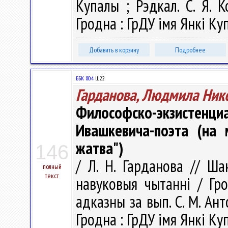
Купалы ; Рэдкал. С. Я. К
Гродна : ГрДУ імя Янкі Куп
Добавить в корзину
Подробнее
ББК 80.4
Ш22
Гарданова, Людмила Ник
Философско-экзистенци
Ивашкевича-поэта (на 
жатва")
146
/ Л. Н. Гарданова // Ша
полный
текст
навуковыя чытаннi / Гро
адказны за вып. С. М. Анто
Гродна : ГрДУ імя Янкі Куп