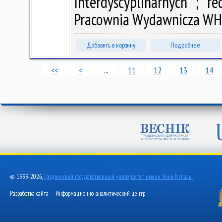
Interdyscyplinarnych ; r
Pracownia Wydawnicza WH U
Добавить в корзину
Подробнее
<<
<
...
11
12
13
14
© 1999-2026,
Гродненский государственный университет имени Янки Купалы
Разработка сайта — Информационно-аналитический центр