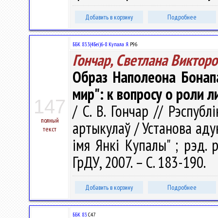
Добавить в корзину
Подробнее
ББК 83.3(4Беі)6-8 Купала Я.
Р96
Гончар, Светлана Виктор
Образ Наполеона Бонапа
мир": к вопросу о роли л
147
/ С. В. Гончар // Рэспубл
полный
артыкулаў / Установа аду
текст
імя Янкі Купалы" ; рэд. ра
ГрДУ, 2007. – С. 183-190.
Добавить в корзину
Подробнее
ББК 83.
С47