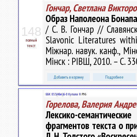
Гончар, Светлана Виктор
Образ Наполеона Бонапар
/ С. В. Гончар // Славян
148
Slavonic Literatures with
полный
текст
Міжнар. навук. канф., Мінс
Мінск : РІВШ, 2010. – С. 3
Добавить в корзину
Подробнее
ББК 83.3(4Беі)6-8 Купала Я.
Р96
Горелова, Валерия Андре
Лексико-семантичес
фрагментов текста о пр
Л. Н. Толстого «Воскресе