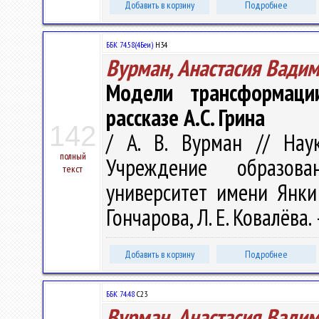
Добавить в корзину
Подробнее
ББК 74.58(4Беи)
Н34
Вурман, Анастасия Вади
Модели трансформаци
рассказе А.С. Грина
142
/ А. В. Вурман // Нау
полный
Учреждение образова
текст
университет имени Янки К
Гончарова, Л. Е. Ковалёва. 
Добавить в корзину
Подробнее
ББК 74.48
С23
Вурман, Анастасия Вади