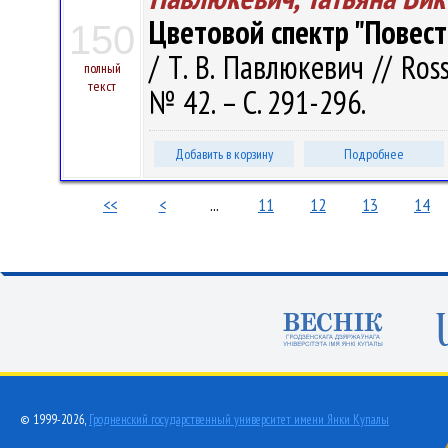
Цветовой спектр "Повести
150
/ Т. В. Павлюкевич // Ros
полный
текст
№ 42. – С. 291-296.
Добавить в корзину
Подробнее
<<
<
...
11
12
13
14
© 1999-2026,
Гродненский государственный университет имени Янки Купалы