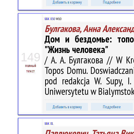
Добавить в корзину
Подробнее
ББК 83.0
W10
Булгакова, Анна Алексан
Дом и бездомье: топ
"Жизнь человека"
149
/ А. А. Булгакова // W Kr
полный
Topos Domu. Doswiadczani
текст
pod redakcja W. Supy, I
Uniwersytetu w Bialymstoku
Добавить в корзину
Подробнее
ББК 81.
Павлюкевич, Татьяна Вик