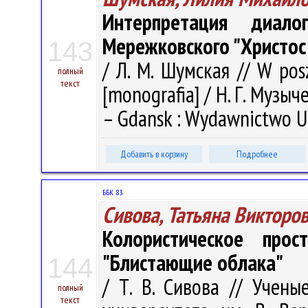
Интерпретация диал
Мережковского "Христос
143
/ Л. М. Шумская // W posz
полный
текст
[monografia] / Н. Г. Музыче
– Gdansk : Wydawnictwo Un
Добавить в корзину
Подробнее
ББК 83.
Сивова, Татьяна Викторо
Колористическое прос
"Блистающие облака"
144
/ Т. В. Сивова // Учены
полный
текст