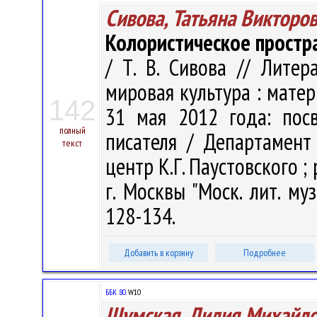
Сивова, Татьяна Викторо
Колористическое простр
/ Т. В. Сивова // Литер
мировая культура : матер
142
31 мая 2012 года: пос
полный
писателя / Департамент 
текст
центр К.Г. Паустовского ; р
г. Москвы "Моск. лит. муз
128-134.
Добавить в корзину
Подробнее
ББК 80.
W10
Шумская, Лилия Михайл