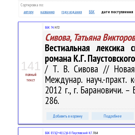
Сортировка по:
автору
названию
году издания
ББК
дате поступления
ББК 74.
Н72
Сивова, Татьяна Викторо
Вестиальная лексика 
романа К.Г. Паустовског
141
/ Т. В. Сивова // Нова
полный
Междунар. науч.-практ. 
текст
2012 г., г. Барановичи. –
286.
Добавить в корзину
Подробнее
ББК 83.3(2=411.2)6-8 Паустовский К.Г.
Л64