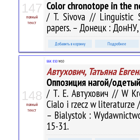
Color chronotope in the n
147
/ T. Sivova // Linguistic S
полный
текст
papers. – Донецк : ДонНУ, 
Добавить в корзину
Подробнее
ББК 83.0
W10
Автухович, Татьяна Евге
Оппозиция нагой/одетый
/ Т. Е. Автухович // W Kr
148
Cialo i rzecz w literaturze 
полный
текст
– Bialystok : Wydawnictwo
15-31.