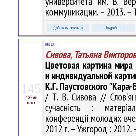
университета им. В. Вер
коммуникации. – 2013. – Т.
Добавить в корзину
Подробнее
ББК 82.
Сивова, Татьяна Викторо
Цветовая картина мира
и индивидуальной карти
К.Г. Паустовского "Кара-
145
/ Т. В. Сивова // Слов'я
полный
текст
сучасність : матеріа
конференціі молодих вчен
2012 г. – Ужгород : 2012. 