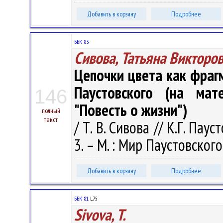
Добавить в корзину
Подробнее
ББК 83.
Сивова, Татьяна Викторо
Цепочки цвета как фраг
Паустовского (на мат
146
"Повесть о жизни")
полный
текст
/ Т. В. Сивова // К.Г. Па
3. – М. : Мир Паустовского
Добавить в корзину
Подробнее
ББК 81.
L75
Sivova, T.