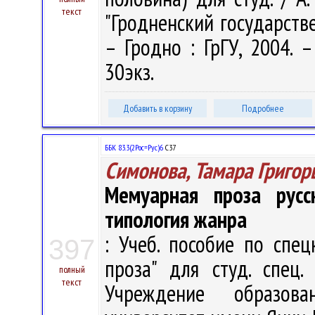
текст
"Гродненский государств
– Гродно : ГрГУ, 2004. –
30экз.
Добавить в корзину
Подробнее
ББК 83.3(2Рос=Рус)6
С37
Симонова, Тамара Григор
Мемуарная проза русс
типология жанра
: Учеб. пособие по спец
397
проза" для студ. спец. 
полный
текст
Учреждение образова