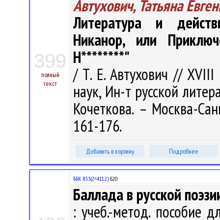
Автухович, Татьяна Евге
Литература и действ
Никанор, или Приключ
Н********"
399
/ Т. Е. Автухович // XVII
полный
текст
наук, Ин-т русской литера
Кочеткова. – Москва-Санк
161-176.
Добавить в корзину
Подробнее
ББК 83.3(2=411.2)
Б20
Баллада в русской поэзии
: учеб.-метод. пособие 