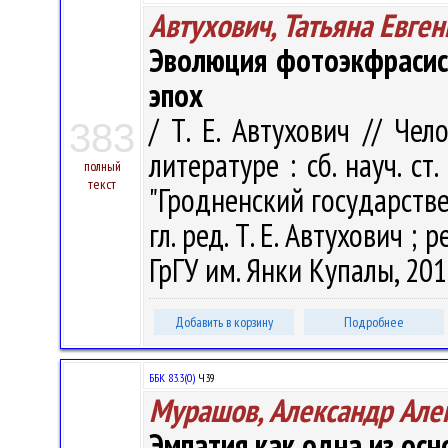
Автухович, Татьяна Евге
Эволюция фотоэкфрасис
эпох
/ Т. Е. Автухович // Че
383
литературе : сб. науч. ст
полный
текст
"Гродненский государств
гл. ред. Т. Е. Автухович ; р
ГрГУ им. Янки Купалы, 2018
Добавить в корзину
Подробнее
ББК 83.3(0)
Ч39
Мурашов, Александр Але
Эмпатия как одна из ос