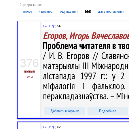
Сортировка по:
автору
названию
году издания
ББК
дате поступления
ББК 83.3(0)
С47
Егоров, Игорь Вячеславо
Проблема читателя в тво
/ И. В. Егоров // Славян
376
матэрыялы III Мiжнародн
полный
лістапада 1997 г:: у 2 
текст
міфалогія і фальклор
перакладазнаўства. – Мінск
Добавить в корзину
Подробнее
ББК 83.3(0)
Х79