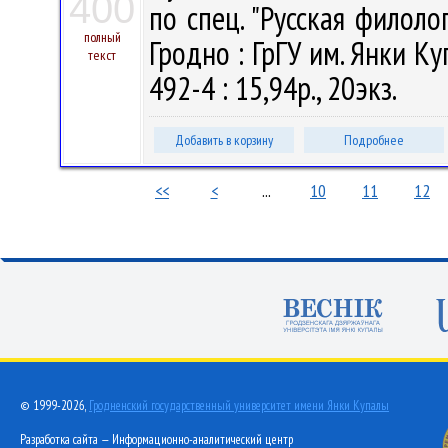
400
по спец. "Русская филологи
полный
Гродно : ГрГУ им. Янки Ку
текст
492-4 : 15,94р., 20экз.
Добавить в корзину
Подробнее
<<
<
...
10
11
12
© 1999-2026,
Гродненский государственный университет имени Янки Купалы
Разработка сайта — Информационно-аналитический центр