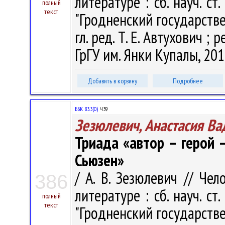
литературе : сб. науч. ст
полный
текст
"Гродненский государств
гл. ред. Т. Е. Автухович ; р
ГрГУ им. Янки Купалы, 201
Добавить в корзину
Подробнее
ББК 83.3(0)
Ч39
Зезюлевич, Анастасия В
Триада «автор – герой –
Сьюзен»
/ А. В. Зезюлевич // Че
386
литературе : сб. науч. ст
полный
текст
"Гродненский государств