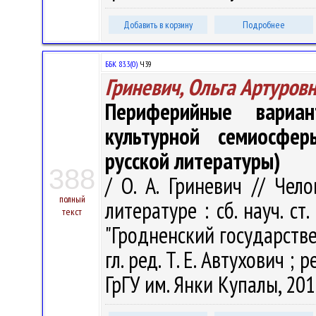
Добавить в корзину
Подробнее
ББК 83.3(0)
Ч39
Гриневич, Ольга Артуров
Периферийные вариа
культурной семиосфе
русской литературы)
388
/ О. А. Гриневич // Че
полный
литературе : сб. науч. ст
текст
"Гродненский государств
гл. ред. Т. Е. Автухович ; р
ГрГУ им. Янки Купалы, 201