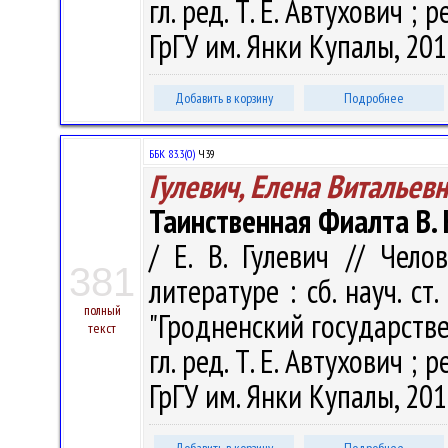
гл. ред. Т. Е. Автухович ; р
ГрГУ им. Янки Купалы, 201
Добавить в корзину
Подробнее
ББК 83.3(0)
Ч39
Гулевич, Елена Витальев
Таинственная Фиалта В.
/ Е. В. Гулевич // Чел
381
литературе : сб. науч. ст
полный
"Гродненский государств
текст
гл. ред. Т. Е. Автухович ; р
ГрГУ им. Янки Купалы, 201