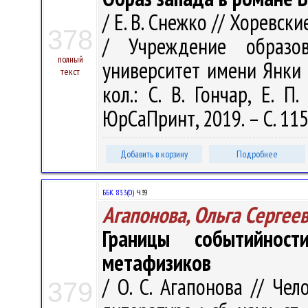
/ Е. В. Снежко // Хоревск
378
/ Учреждение образов
полный
университет имени Янки Ку
текст
кол.: С. В. Гончар, Е. П
ЮрСаПринт, 2019. – С. 11
Добавить в корзину
Подробнее
ББК 83.3(0)
Ч39
Агапонова, Ольга Сергее
Границы событийнос
метафизиков
/ О. С. Агапонова // Че
379