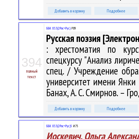
Добавить в корзину
Подробнее
ББК 83.3(2Рос=Рус)
Р89
Русская поэзия [Электро
: хрестоматия по курс
спецкурсу "Анализ лириче
394
спец. / Учреждение обра
полный
текст
университет имени Янки Куп
Банах, А. С. Смирнов. – Гро
Добавить в корзину
Подробнее
ББК 83.3(2Рос=Рус)5
И75
Иоскевич, Ольга Алексан