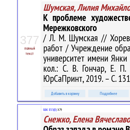
Шумская, Лилия Михайл
К проблеме художестве
Мережковского
/ Л. М. Шумская // Хоре
377
работ / Учреждение обра
полный
текст
университет имени Янки Ку
кол.: С. В. Гончар, Е. П
ЮрСаПринт, 2019. – С. 13
Добавить в корзину
Подробнее
ББК 83.3(0)
Х79
Снежко, Елена Вячеслав
Образ запада в романе 