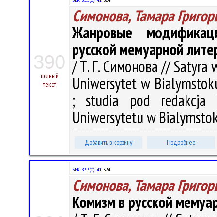
Симонова, Тамара Григор
Жанровые модификац
русской мемуарной литер
390
/ Т. Г. Симонова // Satyra 
полный
Uniwersytet w Bialymstoku.
текст
; studia pod redakcja
Uniwersytetu w Bialymstoku
Добавить в корзину
Подробнее
ББК 83.3(0)=41
S24
Симонова, Тамара Григор
Комизм в русской мемуа