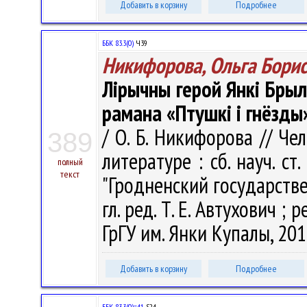
Добавить в корзину
Подробнее
ББК 83.3(0)
Ч39
Никифорова, Ольга Бори
Лірычны герой Янкі Брыл
рамана «Птушкі і гнёзды
/ О. Б. Никифорова // Ч
389
литературе : сб. науч. ст
полный
текст
"Гродненский государств
гл. ред. Т. Е. Автухович ; р
ГрГУ им. Янки Купалы, 2018
Добавить в корзину
Подробнее
ББК 83.3(0)=41
S24