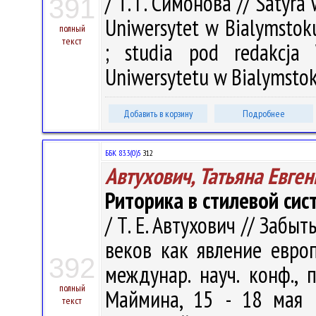
/ Т. Г. Симонова // Satyra 
391
Uniwersytet w Bialymstoku.
полный
текст
; studia pod redakcja
Uniwersytetu w Bialymstok
Добавить в корзину
Подробнее
ББК 83.3(0)5
З12
Автухович, Татьяна Евге
Риторика в стилевой сис
/ Т. Е. Автухович // Забы
веков как явление евро
392
междунар. науч. конф., 
полный
Маймина, 15 - 18 мая 
текст