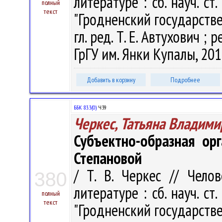
литературе : сб. науч. ст
полный
текст
"Гродненский государств
гл. ред. Т. Е. Автухович ; р
ГрГУ им. Янки Купалы, 201
Добавить в корзину
Подробнее
ББК 83.3(0)
Ч39
Черкес, Татьяна Владими
Субъектно-образная ор
Степановой
/ Т. В. Черкес // Чел
380
литературе : сб. науч. ст
полный
текст
"Гродненский государств