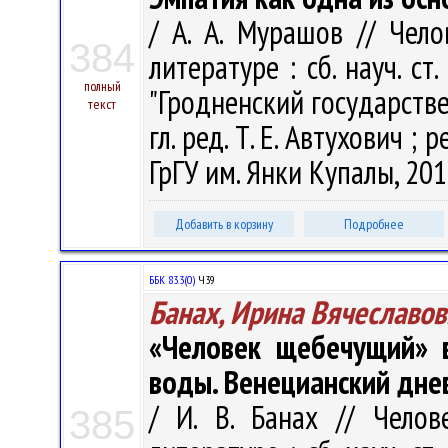
/ А. А. Мурашов // Чел
384
литературе : сб. науч. ст
полный
"Гродненский государств
текст
гл. ред. Т. Е. Автухович ; р
ГрГУ им. Янки Купалы, 201
Добавить в корзину
Подробнее
ББК 83.3(0)
Ч39
Банах, Ирина Вячеславов
«Человек щебечущий» в
воды. Венецианский дне
/ И. В. Банах // Чело
385