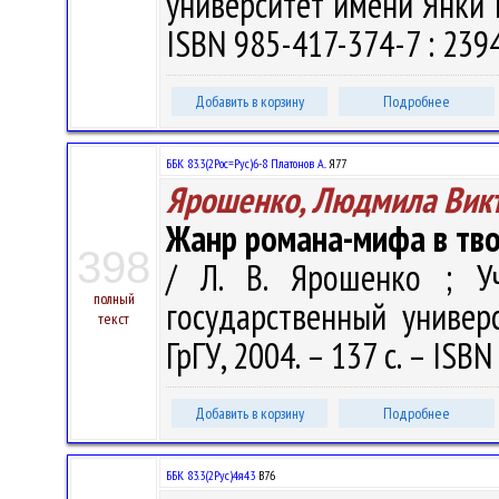
университет имени Янки Ку
ISBN 985-417-374-7 : 2394
Добавить в корзину
Подробнее
ББК 83.3(2Рос=Рус)6-8 Платонов А..
Я77
Ярошенко, Людмила Вик
Жанр романа-мифа в тво
398
/ Л. В. Ярошенко ; Уч
полный
государственный универ
текст
ГрГУ, 2004. – 137 с. – ISB
Добавить в корзину
Подробнее
ББК 83.3(2Рус)4я43
В76