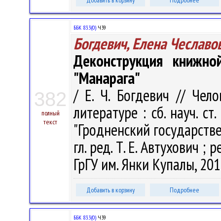
Добавить в корзину
Подробнее
ББК 83.3(0)
Ч39
Богдевич, Елена Чеславо
Деконструкция книжн
"Манарага"
/ Е. Ч. Богдевич // Че
382
литературе : сб. науч. ст
полный
текст
"Гродненский государств
гл. ред. Т. Е. Автухович ; р
ГрГУ им. Янки Купалы, 2018
Добавить в корзину
Подробнее
ББК 83.3(0)
Ч39