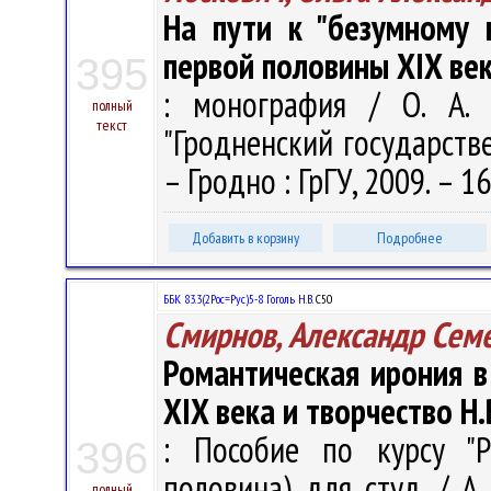
На пути к "безумному 
первой половины XIX век
395
: монография / О. А. 
полный
текст
"Гродненский государств
– Гродно : ГрГУ, 2009. – 16
Добавить в корзину
Подробнее
ББК 83.3(2Рос=Рус)5-8 Гоголь Н.В.
С50
Смирнов, Александр Сем
Романтическая ирония в
XIX века и творчество Н.
: Пособие по курсу "Р
396
половина) для студ. / А
полный