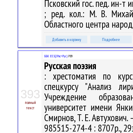
Псковский гос. пед. ин-т и
; ред. кол.: М. В. Миха
Областного центра народн
Добавить в корзину
Подробнее
ББК 83.3(2Рос=Рус)
Р89
Русская поэзия
: хрестоматия по курс
спецкурсу "Анализ лир
393
Учреждение образова
полный
университет имени Янки К
текст
Смирнов, Т. Е. Автухович. –
985515-274-4 : 8707р., 29