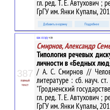
гл. ред. Т. Е. Автухович ; р
ГрГУ им. Янки Купалы, 201
Добавить в корзину
Подробнее
ББК 83.3(0)
Ч39
Смирнов, Александр Сем
Типология речевых дис
личности в «Бедных люд
/ А. С. Смирнов // Чел
387
литературе : сб. науч. ст
полный
текст
"Гродненский государств
гл. ред. Т. Е. Автухович ; р
ГрГУ им. Янки Купалы, 201