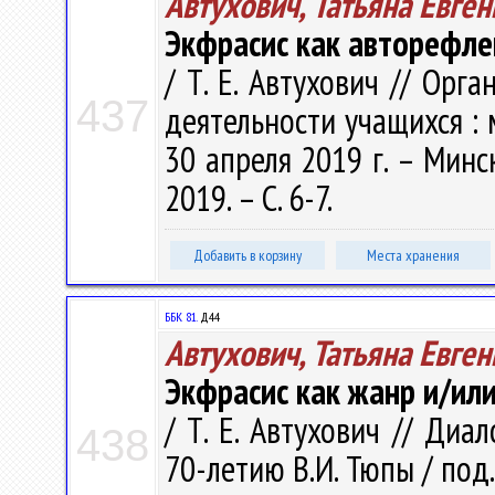
Автухович, Татьяна Евге
Экфрасис как авторефле
/ Т. Е. Автухович // Орг
437
деятельности учащихся : м
30 апреля 2019 г. – Минск
2019. – С. 6-7.
Добавить в корзину
Места хранения
ББК 81.
Д44
Автухович, Татьяна Евге
Экфрасис как жанр и/или
/ Т. Е. Автухович // Диа
438
70-летию В.И. Тюпы / под. 