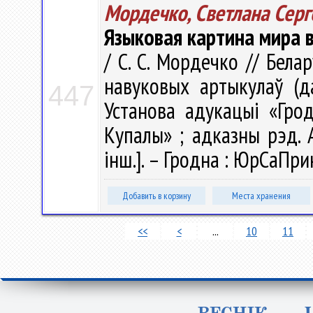
Мордечко, Светлана Серг
Языковая картина мира 
/ С. С. Мордечко // Бела
навуковых артыкулаў (д
447
Установа адукацыі «Грод
Купалы» ; адказны рэд. А. 
інш.]. – Гродна : ЮрСаПрин
Добавить в корзину
Места хранения
<<
<
...
10
11