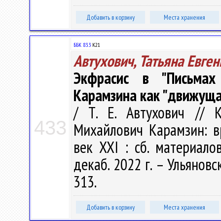
Добавить в корзину
Места хранения
ББК 83.3
К21
Автухович, Татьяна Евге
Экфрасис в "Письмах
Карамзина как "движуща
/ Т. Е. Автухович // 
433
Михайлович Карамзин: вр
век XXI : сб. материалов
декаб. 2022 г. – Ульяновс
313.
Добавить в корзину
Места хранения