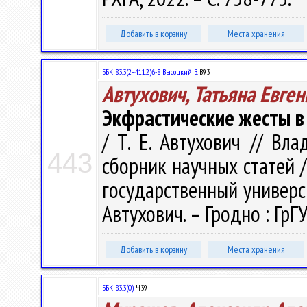
Добавить в корзину
Места хранения
ББК 83.3(2=411.2)6-8 Высоцкий В.
В93
Автухович, Татьяна Евге
Экфрастические жесты в 
/ Т. Е. Автухович // Вл
443
сборник научных статей 
государственный универси
Автухович. – Гродно : ГрГУ
Добавить в корзину
Места хранения
ББК 83.3(0)
Ч39