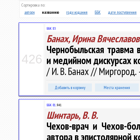
Сортировка по:
автору
названию
году издания
ББК
дате поступления
ББК 83
Банах, Ирина Вячеславов
Чернобыльская травма 
426
и медийном дискурсах ко
/ И. В. Банах // Миргород. 
Добавить в корзину
Места хранения
ББК 81.
Я41
Шинтарь, В. В.
Чехов-врач и Чехов-бо
автора в эпистолярной 