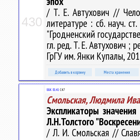
эпох
/ Т. Е. Автухович // Че
430
литературе : сб. науч. ст
"Гродненский государств
гл. ред. Т. Е. Автухович ; р
ГрГУ им. Янки Купалы, 2018
Добавить в корзину
Места хранения
ББК 81.41
С47
Смольская, Людмила Ив
Экспликаторы значения
Л.Н.Толстого "Воскресен
/ Л. И. Смольская // Сла