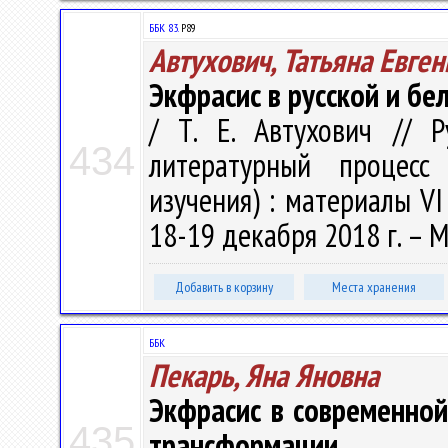
ББК 83.
Р89
Автухович, Татьяна Евге
Экфрасис в русской и бе
/ Т. Е. Автухович // 
434
литературный процес
изучения) : материалы V
18-19 декабря 2018 г. – М.
Добавить в корзину
Места хранения
ББК
Пекарь, Яна Яновна
Экфрасис в современной
435
трансформации