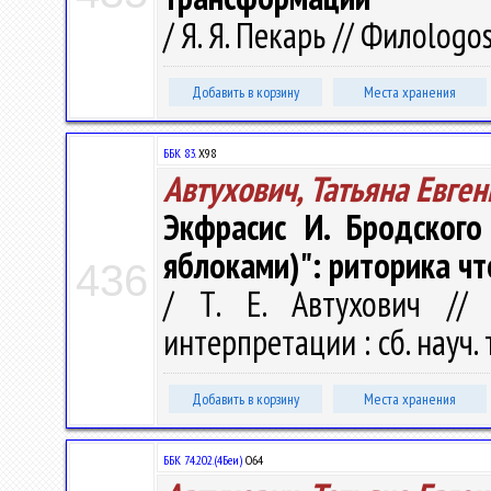
/ Я. Я. Пекарь // Филоlogos
Добавить в корзину
Места хранения
ББК 83.
Х98
Автухович, Татьяна Евге
Экфрасис И. Бродского
яблоками)": риторика чт
436
/ Т. Е. Автухович // 
интерпретации : сб. науч. 
Добавить в корзину
Места хранения
ББК 74.202.(4Беи)
О64