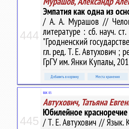
Мурашов, Александр Але
Эмпатия как одна из ос
/ А. А. Мурашов // Чел
литературе : сб. науч. ст
444
"Гродненский государств
гл. ред. Т. Е. Автухович ; р
ГрГУ им. Янки Купалы, 201
Добавить в корзину
Места хранения
ББК 83.
Автухович, Татьяна Евге
Юбилейное красноречие 
445
/ Т. Е. Автухович // Язык.