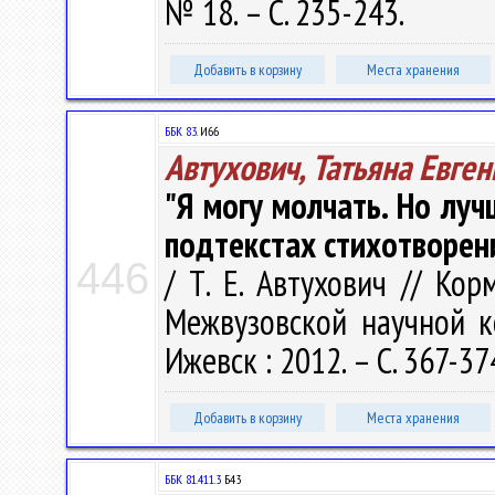
№ 18. – С. 235-243.
Добавить в корзину
Места хранения
ББК 83.
И66
Автухович, Татьяна Евге
"Я могу молчать. Но луч
подтекстах стихотворен
446
/ Т. Е. Автухович // Ко
Межвузовской научной ко
Ижевск : 2012. – С. 367-37
Добавить в корзину
Места хранения
ББК 81.411.3
Б43