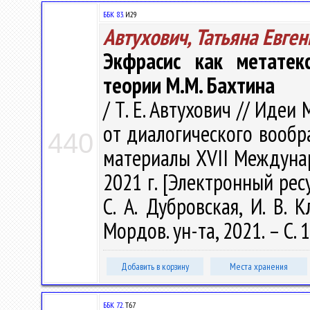
ББК 83.
И29
Автухович, Татьяна Евге
Экфрасис как метатекс
теории М.М. Бахтина
/ Т. Е. Автухович // Идеи
от диалогического вооб
440
материалы XVII Междунар
2021 г. [Электронный ресур
С. А. Дубровская, И. В. 
Мордов. ун-та, 2021. – С. 
Добавить в корзину
Места хранения
ББК 72.
T67