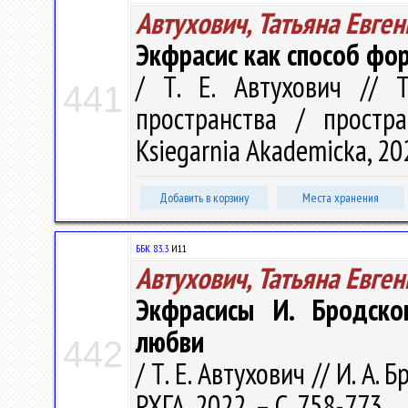
Автухович, Татьяна Евге
Экфрасис как способ фо
/ Т. Е. Автухович // T
441
пространства / простр
Ksiegarnia Akademicka, 202
Добавить в корзину
Места хранения
ББК 83..3
И11
Автухович, Татьяна Евге
Экфрасисы И. Бродско
любви
442
/ Т. Е. Автухович // И. А. 
РХГА, 2022. – С. 758-773.