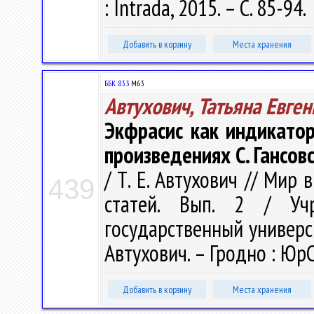
: Intrada, 2015. – С. 85-94.
Добавить в корзину
Места хранения
ББК 83.3
М63
Автухович, Татьяна Евге
Экфрасис как индикатор
произведениях С. Гансовс
/ Т. Е. Автухович // Мир 
439
статей. Вып. 2 / Учр
государственный университ
Автухович. – Гродно : ЮрС
Добавить в корзину
Места хранения