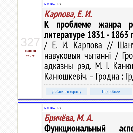
ББК 80.4
Ш22
Карпова, Е. И.
К проблеме жанра ро
литературе 1831 - 1863 
327
/ Е. И. Карпова // Шану
полный
навуковыя чытаннi / Гро
текст
адказны рэд. М. І. Канюш
Канюшкевіч. – Гродна : Гр
Добавить в корзину
Подробнее
ББК 80.4
Ш22
Бричёва, М. А.
Функциональный асп