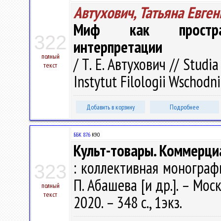
Автухович, Татьяна Евге
Миф как пространс
322
интерпретации
полный
/ Т. Е. Автухович // Studia
текст
Instytut Filologii Wschodni
Добавить в корзину
Подробнее
ББК 87.6
К90
Культ-товары. Коммерци
: коллективная монография 
323
П. Абашева [и др.]. – Мос
полный
текст
2020. – 348 с., 1экз.