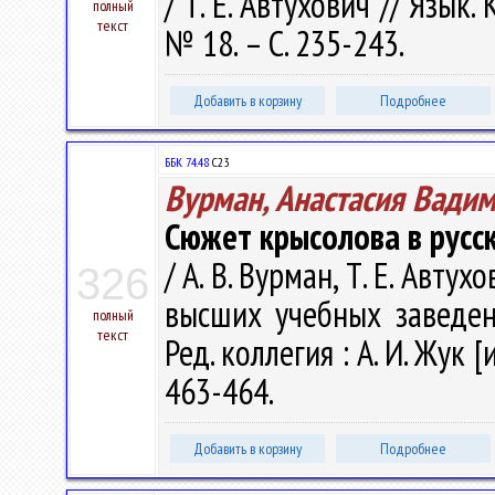
/ Т. Е. Автухович // Язык.
полный
текст
№ 18. – С. 235-243.
Добавить в корзину
Подробнее
ББК 74.48
С23
Вурман, Анастасия Вади
Сюжет крысолова в русс
/ А. В. Вурман, Т. Е. Авт
326
высших учебных заведен
полный
текст
Ред. коллегия : А. И. Жук [
463-464.
Добавить в корзину
Подробнее