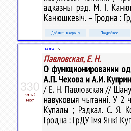
адказны рэд. М. І. Канюш
Канюшкевіч. – Гродна : Гр
Добавить в корзину
Подробнее
ББК 80.4
Ш22
Павловская, Е. Н.
О функционировании од
А.П. Чехова и А.И. Купри
330
/ Е. Н. Павловская // Шан
полный
навуковыя чытаннi. У 2 ч.
текст
Купалы ; Рэдкал. С. Я. К
Гродна : ГрДУ імя Янкі Куп