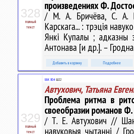
произведениях Ф. Достое
328
/ М. А. Бричёва, С. А
полный
Карскага... : трэція навук
текст
Янкі Купалы ; адказны з
Антонава [и др.]. – Гродна
Добавить в корзину
Подробнее
ББК 80.4
Ш22
Автухович, Татьяна Евге
Проблема ритма в рито
своеобразии романов Ф.
329
/ Т. Е. Автухович // Ша
полный
навуковыя чытаннi / Гро
текст