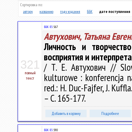
Сортировка по:
автору
названию
году издания
ББК
дате поступления
ББК 83.
S67
Автухович, Татьяна Евге
Личность и творчеств
восприятия и интерпрет
321
/ Т. Е. Автухович // Slo
полный
kulturowe : konferencja n
текст
red.: H. Duc-Fajfer, J. Kuf
– С. 165-177.
Добавить в корзину
Подробнее
ББК 83.
S90