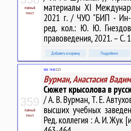
материалы ХI Междунар. 
полный
текст
2021 г. / ЧУО "БИП - Ин
ред. кол.: Ю. Ю. Гнездо
правоведения, 2021. – С. 
Добавить в корзину
Подробнее
ББК 74.48
С23
Вурман, Анастасия Вади
Сюжет крысолова в русс
/ А. В. Вурман, Т. Е. Авт
359
высших учебных заведен
полный
текст
Ред. коллегия : А. И. Жук [
463-464.