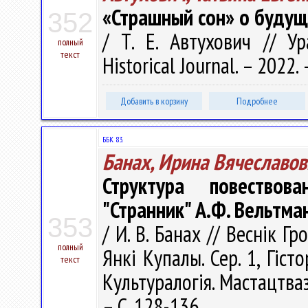
«Страшный сон» о будущ
352
/ Т. Е. Автухович // У
полный
текст
Historical Journal. – 2022.
Добавить в корзину
Подробнее
ББК 83.
Банах, Ирина Вячеславов
Структура повествов
"Странник" А.Ф. Вельтма
353
/ И. В. Банах // Веснік Г
полный
Янкі Купалы. Сер. 1, Гісто
текст
Культуралогія. Мастацтваз
– С. 128-136.