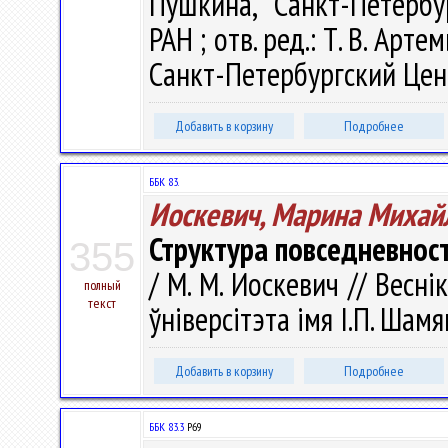
Пушкина, Санкт-Петербу
РАН ; отв. ред.: Т. В. Арт
Санкт-Петербургский Цент
Добавить в корзину
Подробнее
ББК 83.
Иоскевич, Марина Михай
Структура повседневнос
355
/ М. М. Иоскевич // Весн
полный
текст
ўніверсітэта імя І.П. Шамя
Добавить в корзину
Подробнее
ББК 83.3
Р69