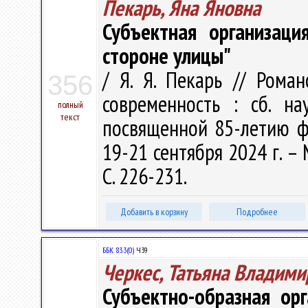
Пекарь, Яна Яновна
Субъектная организаци
стороне улицы"
/ Я. Я. Пекарь // Рома
356
современность : сб. нау
полный
текст
посвященной 85-летию фи
19-21 сентября 2024 г. – 
С. 226-231.
Добавить в корзину
Подробнее
ББК 83.3(0)
Ч39
Черкес, Татьяна Владими
Субъектно-образная ор