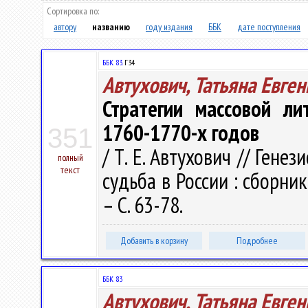
Сортировка по:
автору
названию
году издания
ББК
дате поступления
ББК 83.
Г34
Автухович, Татьяна Евге
Стратегии массовой ли
1760-1770-х годов
351
/ Т. Е. Автухович // Гене
полный
текст
судьба в России : сборник
– С. 63-78.
Добавить в корзину
Подробнее
ББК 83
Автухович, Татьяна Евге