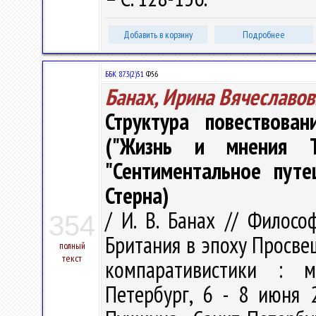
Добавить в корзину
Подробнее
ББК 87.3(2)51
Ф56
Банах, Ирина Вячеславов
Структура повествова
("Жизнь и мнения Т
"Сентиментальное пут
Стерна)
/ И. В. Банах // Филосо
354
Британия в эпоху Просве
полный
текст
компаративистики : м
Петербург, 6 - 8 июня 2