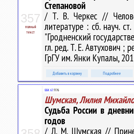
Степановой
/ Т. В. Черкес // Чел
357
литературе : сб. науч. ст
полный
текст
"Гродненский государств
гл. ред. Т. Е. Автухович ; р
ГрГУ им. Янки Купалы, 201
Добавить в корзину
Подробнее
ББК 67.
П76
Шумская, Лилия Михайл
Судьба России в дневник
годов
/ Л. М. Шумская // Прин
358