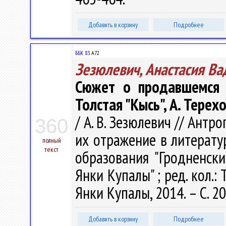
Добавить в корзину
Подробнее
ББК 83.
А72
Зезюлевич, Анастасия В
Сюжет о продавшемся 
Толстая "Кысь", А. Терех
/ А. В. Зезюлевич // Ант
360
их отражение в литературе.
полный
текст
образования "Гродненск
Янки Купалы" ; ред. кол.: Т
Янки Купалы, 2014. – С. 20
Добавить в корзину
Подробнее