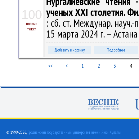
Нургалиевские чтения 
ученых ХХI столетия. Фи
100
: сб. ст. Междунар. науч.
полный
текст
15 марта 2024 г. – Астана
Добавить в корзину
Подробнее
<<
<
1
2
3
4
© 1999-2026,
Гродненский государственный университет имени Янки Купалы