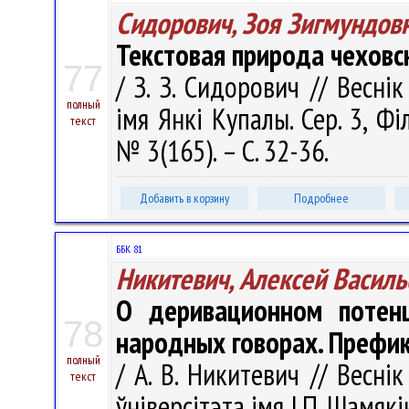
Сидорович, Зоя Зигмундов
Текстовая природа чеховс
77
/ З. З. Сидорович // Весні
полный
імя Янкі Купалы. Сер. 3, Філ
текст
№ 3(165). – С. 32-36.
Добавить в корзину
Подробнее
ББК 81
Никитевич, Алексей Василь
О деривационном потен
78
народных говорах. Префи
полный
/ А. В. Никитевич // Весні
текст
ўніверсітэта імя І.П. Шамякі