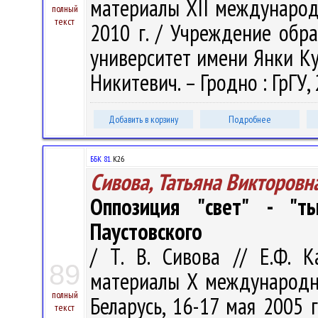
материалы ХII международ
полный
текст
2010 г. / Учреждение обр
университет имени Янки Купа
Никитевич. – Гродно : ГрГУ, 
Добавить в корзину
Подробнее
ББК 81.
К26
Сивова, Татьяна Викторовн
Оппозиция "свет" - "т
Паустовского
/ Т. В. Сивова // Е.Ф. 
89
материалы Х международны
полный
Беларусь, 16-17 мая 2005 г
текст