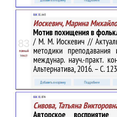
Добавить в корзину
Подробнее
ББК 81.
А43
Иоскевич, Марина Михайл
Мотив похищения в фольк
/ М. М. Иоскевич // Акту
83
методики преподавания 
полный
текст
междунар. науч.-практ. ко
Альтернатива, 2016. – С. 12
Добавить в корзину
Подробнее
ББК 81.
В74
Сивова, Татьяна Викторовн
Авторское восприятие