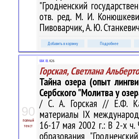
"Гродненский государстве
отв. ред. М. И. Конюшкеви
Пивоварчик, А. Ю. Станкевич.
Добавить в корзину
Подробнее
ББК 81.
К26
Горская, Светлана Альберт
Тайна озера (опыт лингви
Сербского "Молитва у озер
/ С. А. Горская // Е.Ф. 
90
материалы IX международн
полный
16-17 мая 2002 г.: В 2-х ч
текст
образования "Гродненски