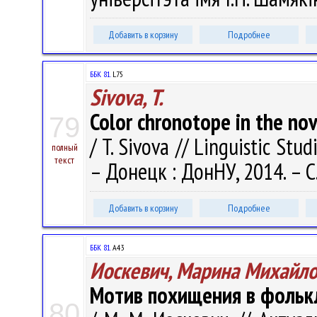
Добавить в корзину
Подробнее
ББК 81.
L75
Sivova, T.
Color chronotope in the nov
79
/ T. Sivova // Linguistic Studi
полный
текст
– Донецк : ДонНУ, 2014. – С
Добавить в корзину
Подробнее
ББК 81.
А43
Иоскевич, Марина Михайл
Мотив похищения в фольк
80