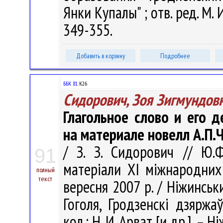
Янки Купалы" ; отв. ред. М. 
349-355.
Добавить в корзину
Подробнее
ББК 81.
К26
Сидорович, Зоя Зигмундов
Глагольное слово и его д
на материале новелл А.П.
/ З. З. Сидорович // Ю.Ф
91
матерiали XI мiжнародних
полный
текст
вересня 2007 р. / Ніжинсь
Гоголя, Гродзенскi дзяржа
кол.: Н. И. Арват [и др.]. – 