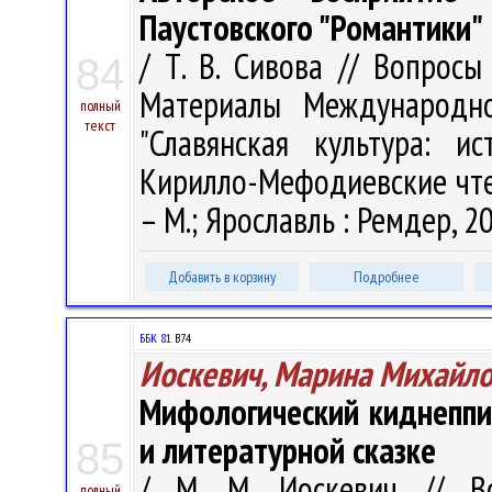
Паустовского "Романтики"
/ Т. В. Сивова // Вопрос
84
Материалы Международно
полный
текст
"Славянская культура: ис
Кирилло-Мефодиевские чтени
– М.; Ярославль : Ремдер, 20
Добавить в корзину
Подробнее
ББК 81.
В74
Иоскевич, Марина Михайл
Мифологический киднеппи
и литературной сказке
85
/ М. М. Иоскевич // В
полный