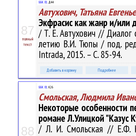
ББК 81.
Д44
Автухович, Татьяна Евгень
Экфрасис как жанр и/или 
87
/ Т. Е. Автухович // Диалог
полный
летию В.И. Тюпы / под. ред
текст
Intrada, 2015. – С. 85-94.
Добавить в корзину
Подробнее
ББК 81.
К26
Смольская, Людмила Иван
Некоторые особенности п
романе Л.Улицкой "Казус 
/ Л. И. Смольская // Е.Ф
88