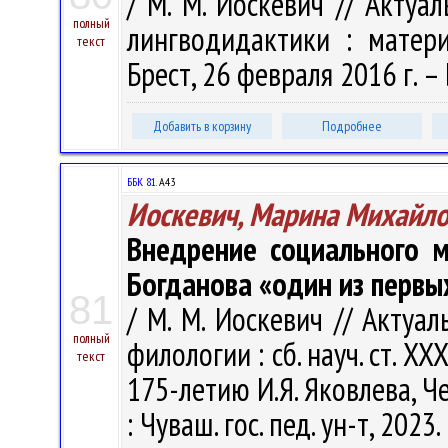
/ М. М. Иоскевич // Акту
полный
лингводидактики : матери
текст
Брест, 26 февраля 2016 г. – 
Добавить в корзину
Подробнее
ББК 81.
А43
Иоскевич, Марина Михайл
Внедрение социального м
Богданова «один из первы
81
/ М. М. Иоскевич // Акту
полный
филологии : сб. науч. ст. XX
текст
175-летию И.Я. Яковлева, Ч
: Чуваш. гос. пед. ун-т, 2023.