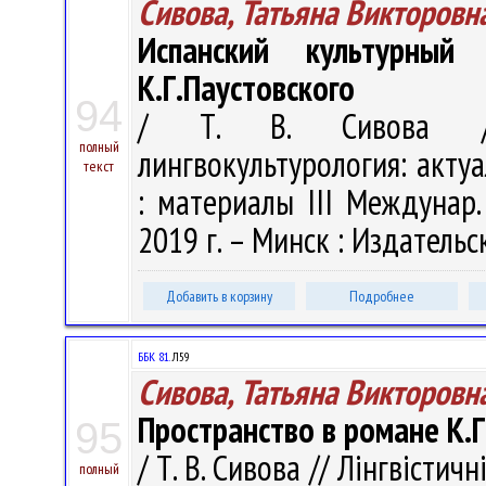
Сивова, Татьяна Викторовн
Испанский культурны
К.Г.Паустовского
94
/ Т. В. Сивова // Л
полный
лингвокультурология: акту
текст
: материалы III Междунар. 
2019 г. – Минск : Издательс
Добавить в корзину
Подробнее
ББК 81.
Л59
Сивова, Татьяна Викторовн
Пространство в романе К.Г
95
/ Т. В. Сивова // Лінгвістичн
полный