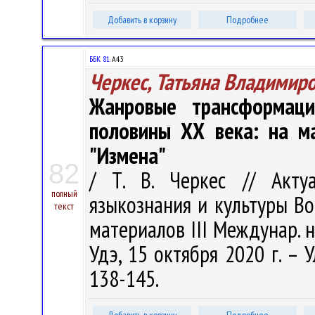
Добавить в корзину
Подробнее
ББК 81.
А43
Черкес, Татьяна Владимир
Жанровые трансформаци
половины ХХ века: на ма
"Измена"
82
/ Т. В. Черкес // Акту
полный
языкознания и культуры Во
текст
материалов III Междунар. н
Удэ, 15 октября 2020 г. – 
138-145.