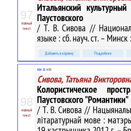
Итальянский культурный
97
Паустовского
полный
/ Т. В. Сивова // Национ
текст
языке : сб. науч. ст. – Минск
Добавить в корзину
Подробнее
ББК 81.
Н35
Сивова, Татьяна Викторовн
Колористическое прос
Паустовского "Романтики"
98
/ Т. В. Сивова // Нацыянал
полный
текст
лiтаратурнай мове : матэрыя
19 кастрычника 2012 г. – Бр