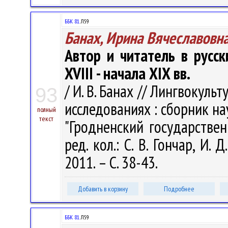
ББК 81.
Л59
Банах, Ирина Вячеславовн
Автор и читатель в русс
XVIII - начала XIX вв.
/ И. В. Банах // Лингвокул
93
исследованиях : сборник н
полный
текст
"Гродненский государстве
ред. кол.: С. В. Гончар, И. 
2011. – С. 38-43.
Добавить в корзину
Подробнее
ББК 81.
Л59