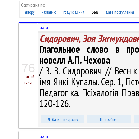
Сортировка по:
автору
названию
году издания
ББК
дате поступления
ББК 81.
Сидорович, Зоя Зигмундов
Глагольное слово в про
новелл А.П. Чехова
76
/ З. З. Сидорович // Весні
полный
імя Янкі Купалы. Сер. 1, Гіс
текст
Педагогіка. Псіхалогія. Прав
120-126.
Добавить в корзину
Подробнее
ББК 81.