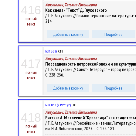
Автухович, Татьяна Евгеньевна
416
Как сделан "Текст" Д. Глуховского
/ Т. Е. Автухович // Романо-германские литературы: т
полный
214.
текст
Добавить в корзину
Подробнее
ББК 26.89
С18
Автухович, Татьяна Евгеньевна
417
Повседневность петровской эпохи и ее культур
/ Т. Е. Автухович // Санкт-Петербург — город петро
полный
С. 228-236.
текст
Добавить в корзину
Подробнее
ББК 83.3 (2 Рос=Рус)
Г80
Автухович, Татьяна Евгеньевна
418
Рассказ А. Матвеевой "Красавица" как свидетель
/ Т. Е. Автухович // Грехнёвские чтения: Литератур
полный
им. Н.И. Лобачевского, 2023. – С. 174-181.
текст