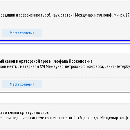
радиции и современность : сб. науч. статей I Междунар. науч. конф., Минск, 17-
Места хранения
ный канон в ораторской прозе Феофана Прокоповича
вской мечты : материалы XVI Междунар. петровского конгресса, Санкт-Петербур
Места хранения
ство смены культурных эпох
ное произведение в системе контекстов. Вып. 9 : сб. докладов Междунар. конф.