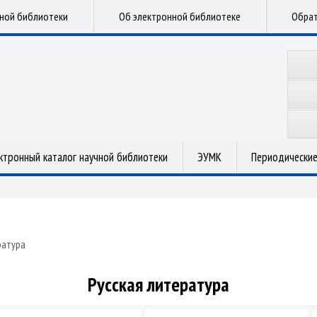
чной библиотеки
Об электронной библиотеке
Обрат
ктронный каталог научной библиотеки
ЭУМК
Периодические
ратура
Русская литература