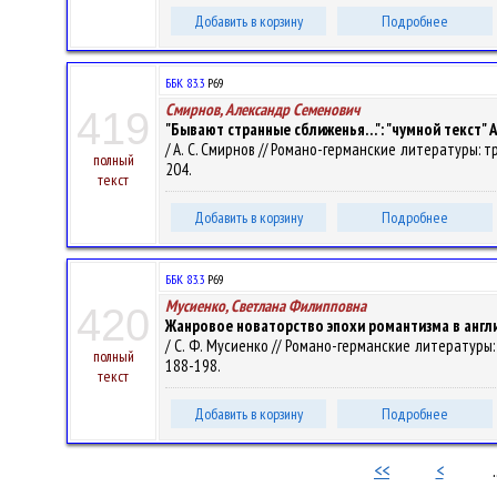
Добавить в корзину
Подробнее
ББК 83.3
Р69
Смирнов, Александр Семенович
419
"Бывают странные сближенья…": "чумной текст" А.
/ А. С. Смирнов // Романо-германские литературы: тр
полный
204.
текст
Добавить в корзину
Подробнее
ББК 83.3
Р69
Мусиенко, Светлана Филипповна
420
Жанровое новаторство эпохи романтизма в английс
/ С. Ф. Мусиенко // Романо-германские литературы: 
полный
188-198.
текст
Добавить в корзину
Подробнее
<<
<
.