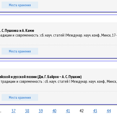
Места хранения
 С. Пушкина и А. Камю
адиции и современность : сб. науч. статей I Междунар. науч. конф., Минск, 17-1
Места хранения
кой и русской поэзии (Дж. Г. Байрон – А. С. Пушкин)
традиции и современность : сб. науч. статей I Междунар. науч. конф., Минск, 
Места хранения
..
37
38
39
40
41
42
43
44