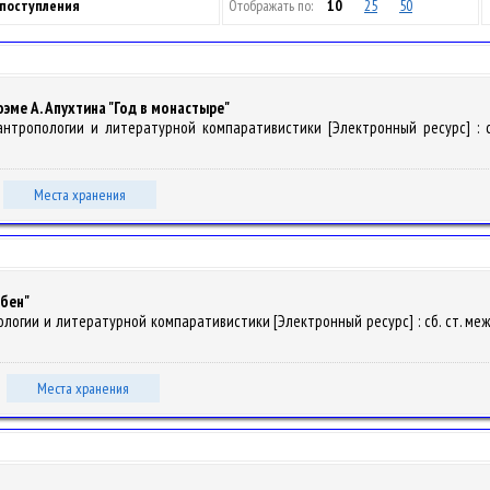
 поступления
Отображать по:
10
25
50
эме А. Апухтина "Год в монастыре"
нтропологии и литературной компаративистики [Электронный ресурс] : сб. 
Места хранения
сбен"
логии и литературной компаративистики [Электронный ресурс] : сб. ст. междун
Места хранения