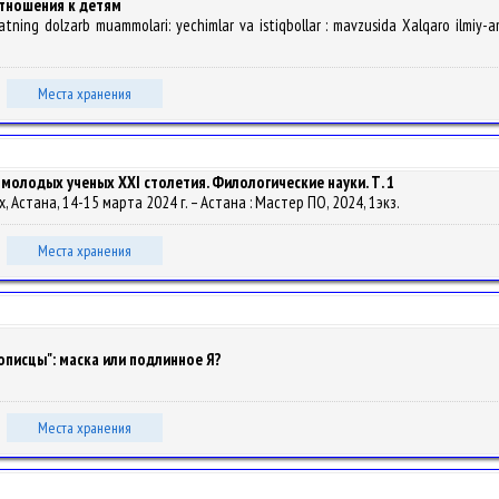
отношения к детям
atning dolzarb muammolari: yechimlar va istiqbollar : mavzusida Xalqaro ilmiy
Места хранения
 молодых ученых ХХI столетия. Филологические науки. Т. 1
, Астана, 14-15 марта 2024 г. – Астана : Мастер ПО, 2024, 1экз.
Места хранения
вописцы": маска или подлинное Я?
Места хранения