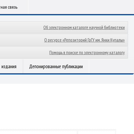
ная связь
Об электронном каталоге научной библиотеки
О ресурсе «Репозиторий ГрГУ им. Янки Купалы»
Помощь в поиске по электронному каталогу
 издания
Депонированные публикации