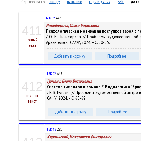
Сортировка по:
автору
названию
году издания
ББК
дате
ББК 72.
А43
Никифорова, Ольга Борисовна
411
Психологическая мотивация поступков героя в по
/ О. Б. Никифорова // Проблемы художественной а
полный
Архангельск : САФУ, 2024. – С. 50-55.
текст
Добавить в корзину
Подробнее
ББК 72.
А43
Гулевич, Елена Витальевна
412
Система символов в романе Е. Водолазкина "Бри
/ Е. В. Гулевич // Проблемы художественной антропо
полный
САФУ, 2024. – С. 65-69.
текст
Добавить в корзину
Подробнее
ББК 88.
Z21
Карпинский, Константин Викторович