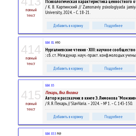
413
Психологическая характеристика ценностного 
/ К. В. Карпинский // Zamonaviy psixologiyada jamiy
полный
University, 2024. – С. 18-21.
текст
Добавить в корзину
Подробнее
ББК 81.
Н90
414
Нургалиевские чтения - XIII: научное сообщество
: сб. ст. Междунар. науч.-практ. конф.молодых ученых
полный
текст
Добавить в корзину
Подробнее
ББК 83
415
Пекарь, Яна Яновна
Автор и рассказчик в книге Э. Лимонова "Мои жи
/ Я. Я. Пекарь // SlavVaria. – 2024. – № 1. – С. 143-150.
полный
текст
Добавить в корзину
Подробнее
ББК 83.3
Р69