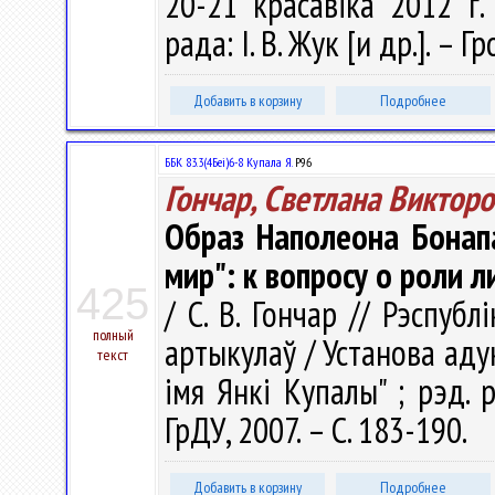
20-21 красавіка 2012 г.
рада: І. В. Жук [и др.]. – Г
Добавить в корзину
Подробнее
ББК 83.3(4Беі)6-8 Купала Я.
Р96
Гончар, Светлана Виктор
Образ Наполеона Бонапа
мир": к вопросу о роли л
425
/ С. В. Гончар // Рэспубл
полный
артыкулаў / Установа аду
текст
імя Янкі Купалы" ; рэд. ра
ГрДУ, 2007. – С. 183-190.
Добавить в корзину
Подробнее