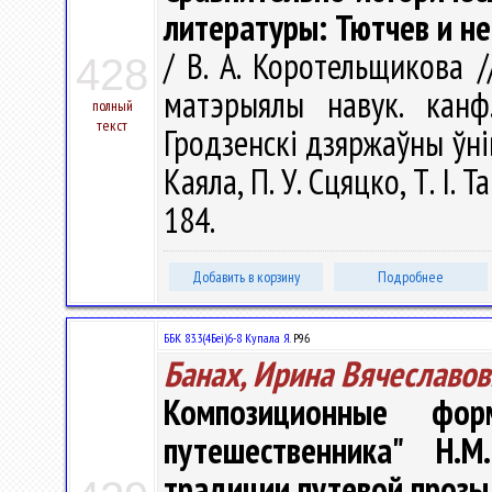
литературы: Тютчев и н
/ В. А. Коротельщикова /
428
матэрыялы навук. канф
полный
текст
Гродзенскi дзяржаўны ўнiве
Каяла, П. У. Сцяцко, Т. І. 
184.
Добавить в корзину
Подробнее
ББК 83.3(4Беі)6-8 Купала Я.
Р96
Банах, Ирина Вячеславов
Композиционные фо
путешественника" Н.
традиции путевой прозы