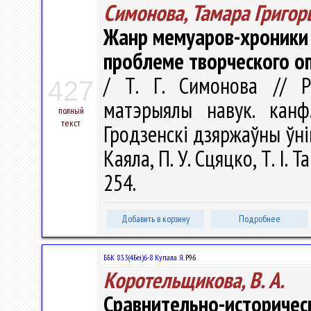
Симонова, Тамара Григор
Жанр мемуаров-хроники в
проблеме творческого оп
/ Т. Г. Симонова // Рэ
427
матэрыялы навук. канф
полный
текст
Гродзенскi дзяржаўны ўнiве
Каяла, П. У. Сцяцко, Т. І. 
254.
Добавить в корзину
Подробнее
ББК 83.3(4Беі)6-8 Купала Я.
Р96
Коротельщикова, В. А.
Сравнительно-историче