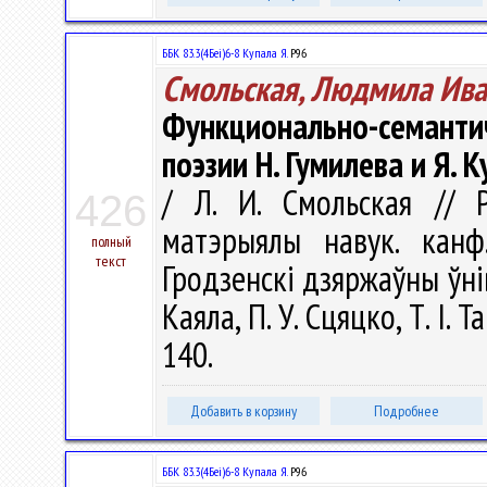
ББК 83.3(4Беі)6-8 Купала Я.
Р96
Смольская, Людмила Ив
Функционально-семан
поэзии Н. Гумилева и Я. 
/ Л. И. Смольская // Р
426
матэрыялы навук. канф
полный
текст
Гродзенскi дзяржаўны ўнiве
Каяла, П. У. Сцяцко, Т. І. 
140.
Добавить в корзину
Подробнее
ББК 83.3(4Беі)6-8 Купала Я.
Р96