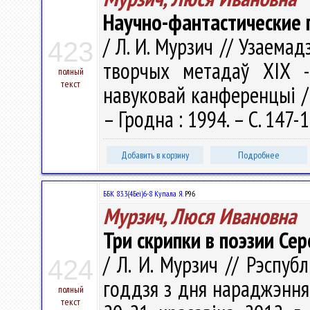
Научно-фантастические 
/ Л. И. Мурзич // Узаема
423
творчых метадаў XIX -
полный
текст
навуковай канференцыі / 
– Гродна : 1994. – С. 147-
Добавить в корзину
Подробнее
ББК 83.3(4Беі)6-8 Купала Я.
Р96
Мурзич, Люся Ивановна
Три скрипки в поэзии Се
/ Л. И. Мурзич // Рэспубл
424
годдзя з дня нараджэння
полный
текст