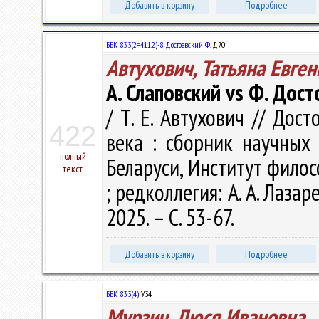
Добавить в корзину
Подробнее
ББК 83.3(2=411.2)-8 Достоевский Ф.
Д70
Автухович, Татьяна Евге
А. Слаповский vs Ф. Дост
/ Т. Е. Автухович // Дос
422
века : сборник научных
полный
Беларуси, Институт филос
текст
; редколлегия: А. А. Лазар
2025. – С. 53-67.
Добавить в корзину
Подробнее
ББК 83.3(4)
У34
Мурзич, Люся Ивановна