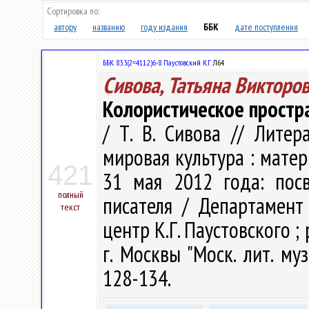
Сортировка по:
автору
названию
году издания
ББК
дате поступления
ББК 83.3(2=411.2)6-8 Паустовский К.Г.
Л64
Сивова, Татьяна Викторо
Колористическое простр
/ Т. В. Сивова // Литер
мировая культура : матер
421
31 мая 2012 года: пос
полный
писателя / Департамент 
текст
центр К.Г. Паустовского ; р
г. Москвы "Моск. лит. муз
128-134.