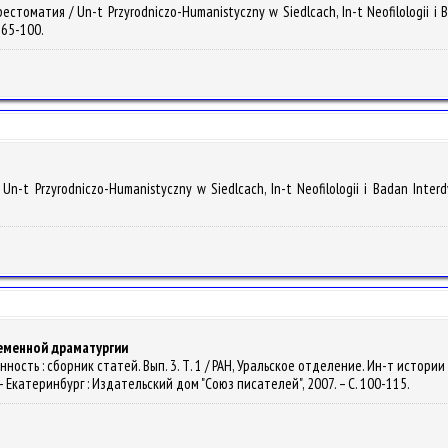
хрестоматия / Un-t Przyrodniczo-Humanistyczny w Siedlcach, In-t Neofilologii i B
 65-100.
 Un-t Przyrodniczo-Humanistyczny w Siedlcach, In-t Neofilologii i Badan Interd
ременной драматургии
енность : сборник статей. Вып. 3. Т. 1 / РАН, Уральское отделение. Ин-т истори
ва. – Екатеринбург : Издательский дом "Союз писателей", 2007. – С. 100-115.