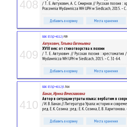
408
/ Т. Е. Автухович, А. С. Смирнов // Русская поэзия : 
Pracownia Wydawnicza WH UPH w Siedlcach, 2015. – С.
Добавить в корзину
Места хранения
ББК 83.3(2=411.2)
Р89
Автухович, Татьяна Евгеньевна
XVIII век: от стихотворства к поэзии
409
/ Т. Е. Автухович // Русская поэзия : хрестоматия /
Wydawnicza WH UPH w Siedlcach, 2015. – С. 31-64.
Добавить в корзину
Места хранения
ББК 83.3(2=411.2)5
Л64
Банах, Ирина Вячеславовна
Автор в ситуации утраты языка: вербатим в сов
410
/ И. В. Банах // Литература Урала: история и соврем
ред. Е. К. Созина ; ред.: Е. К. Созина, Е. В. Харитоно
Добавить в корзину
Места хранения