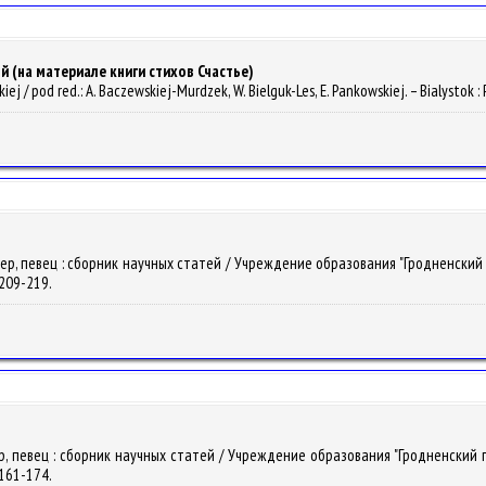
й (на материале книги стихов Счастье)
kiej / pod red.: A. Baczewskiej-Murdzek, W. Bielguk-Les, E. Pankowskiej. – Bialystok 
ктер, певец : сборник научных статей / Учреждение образования "Гродненский
. 209-219.
тер, певец : сборник научных статей / Учреждение образования "Гродненский 
. 161-174.