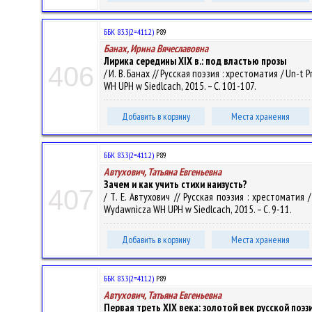
ББК 83.3(2=411.2)
Р89
Банах, Ирина Вячеславовна
Лирика середины XIX в.: под властью прозы
406
/ И. В. Банах // Русская поэзия : хрестоматия / Un-t 
WH UPH w Siedlcach, 2015. – С. 101-107.
Добавить в корзину
Места хранения
ББК 83.3(2=411.2)
Р89
Автухович, Татьяна Евгеньевна
Зачем и как учить стихи наизусть?
407
/ Т. Е. Автухович // Русская поэзия : хрестоматия /
Wydawnicza WH UPH w Siedlcach, 2015. – С. 9-11.
Добавить в корзину
Места хранения
ББК 83.3(2=411.2)
Р89
Автухович, Татьяна Евгеньевна
Первая треть XIX века: золотой век русской поэз