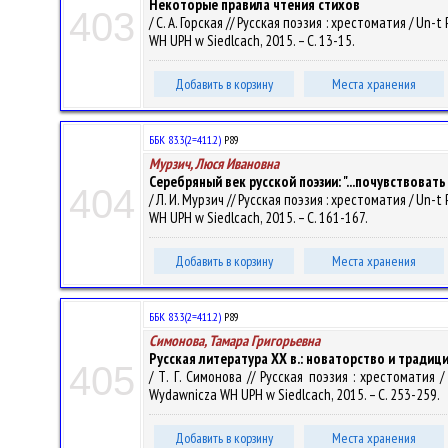
Некоторые правила чтения стихов
403
/ С. А. Горская // Русская поэзия : хрестоматия / Un-t
WH UPH w Siedlcach, 2015. – С. 13-15.
Добавить в корзину
Места хранения
ББК 83.3(2=411.2)
Р89
Мурзич, Люся Ивановна
Серебряный век русской поэзии: "...почувствовать 
404
/ Л. И. Мурзич // Русская поэзия : хрестоматия / Un-t 
WH UPH w Siedlcach, 2015. – С. 161-167.
Добавить в корзину
Места хранения
ББК 83.3(2=411.2)
Р89
Симонова, Тамара Григорьевна
Русская литература ХХ в.: новаторство и традиц
405
/ Т. Г. Симонова // Русская поэзия : хрестоматия / 
Wydawnicza WH UPH w Siedlcach, 2015. – С. 253-259.
Добавить в корзину
Места хранения