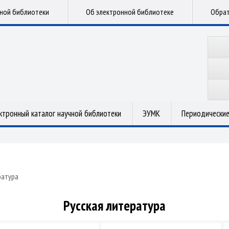
чной библиотеки
Об электронной библиотеке
Обрат
ктронный каталог научной библиотеки
ЭУМК
Периодические
ратура
Русская литература