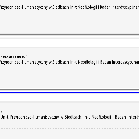
 Przyrodniczo-Humanistyczny w Siedlcach, In-t Neofilologii i Badan Interdyscyplin
несказанное..."
Przyrodniczo-Humanistyczny w Siedlcach, In-t Neofilologii i Badan Interdyscyplina
ии
Un-t Przyrodniczo-Humanistyczny w Siedlcach, In-t Neofilologii i Badan Interdy