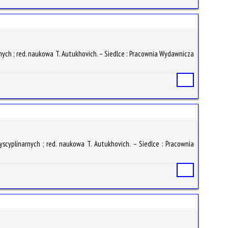
rnych ; red. naukowa T. Autukhovich. – Siedlce : Pracownia Wydawnicza
Статья
yscyplinarnych ; red. naukowa T. Autukhovich. – Siedlce : Pracownia
Статья