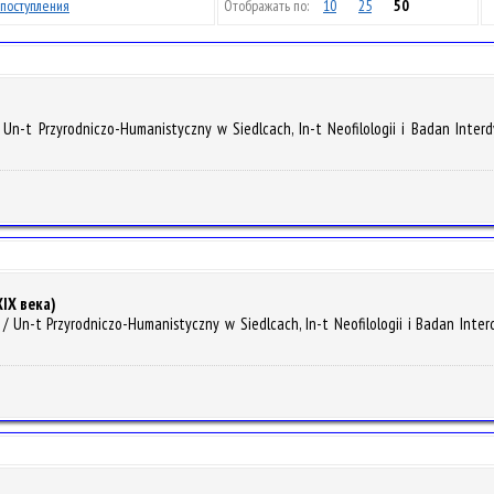
поступления
Отображать по:
10
25
50
 Un-t Przyrodniczo-Humanistyczny w Siedlcach, In-t Neofilologii i Badan Interd
XIX века)
 Un-t Przyrodniczo-Humanistyczny w Siedlcach, In-t Neofilologii i Badan Interd