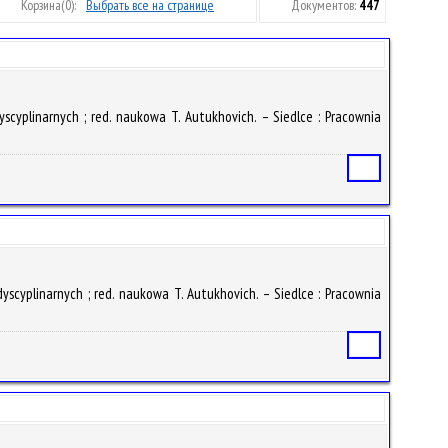
Корзина
(0):
Выбрать все на странице
Документов:
447
yscyplinarnych ; red. naukowa T. Autukhovich. – Siedlce : Pracownia
Статья
yscyplinarnych ; red. naukowa T. Autukhovich. – Siedlce : Pracownia
Статья