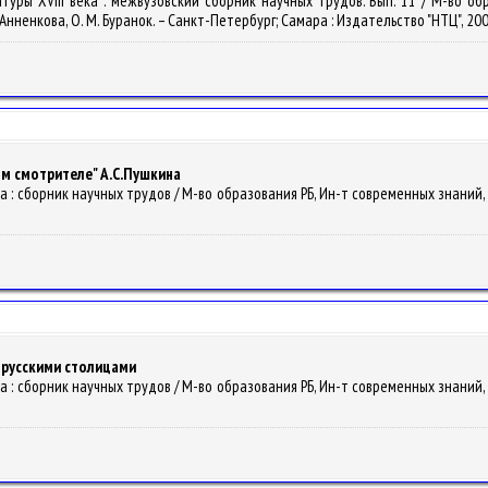
туры XVIII века : межвузовский сборник научных трудов. Вып. 11 / М-во обра
. Анненкова, О. М. Буранок. – Санкт-Петербург; Самара : Издательство "НТЦ", 200
м смотрителе" А.С.Пушкина
тура : сборник научных трудов / М-во образования РБ, Ин-т современных знаний, Б
 русскими столицами
тура : сборник научных трудов / М-во образования РБ, Ин-т современных знаний, Б