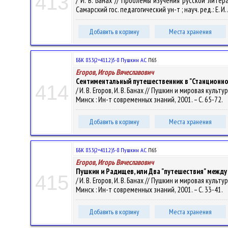
413
/ И. В. Банах // Проблемы изучения русской литера
Самарский гос. педагогический ун-т ; науч. ред.: Е. И
Добавить в корзину
Места хранения
ББК 83.3(2=411.2)5-8 Пушкин А.С.
П65
Егоров, Игорь Вячеславович
Сентиментальный путешественник в "Станционно
414
/ И. В. Егоров, И. В. Банах // Пушкин и мировая куль
Минск : Ин-т современных знаний, 2001. – С. 65-72.
Добавить в корзину
Места хранения
ББК 83.3(2=411.2)5-8 Пушкин А.С.
П65
Егоров, Игорь Вячеславович
Пушкин и Радищев, или Два "путешествия" между
415
/ И. В. Егоров, И. В. Банах // Пушкин и мировая куль
Минск : Ин-т современных знаний, 2001. – С. 33-41.
Добавить в корзину
Места хранения