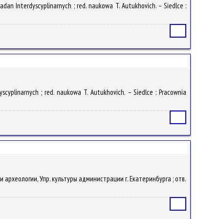
adan Interdyscyplinarnych ; red. naukowa T. Autukhovich. – Siedlce :
Статья
yscyplinarnych ; red. naukowa T. Autukhovich. – Siedlce : Pracownia
Статья
и и археологии, Упр. культуры администрации г. Екатеринбурга ; отв.
Статья