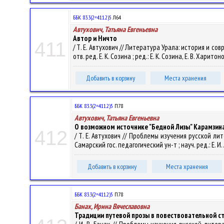
ББК 83.3(2=411.2)5
Л64
Автухович, Татьяна Евгеньевна
Автор и Ничто
411
/ Т. Е. Автухович // Литература Урала: история и сов
отв. ред. Е. К. Созина ; ред.: Е. К. Созина, Е. В. Хари
Добавить в корзину
Места хранения
ББК 83.3(2=411.2)5
П78
Автухович, Татьяна Евгеньевна
О возможном источнике "Бедной Лизы" Карамзин
412
/ Т. Е. Автухович // Проблемы изучения русской лит
Самарский гос. педагогический ун-т ; науч. ред.: Е. И
Добавить в корзину
Места хранения
ББК 83.3(2=411.2)5
П78
Банах, Ирина Вячеславовна
Традиции путевой прозы в повествовательной ст