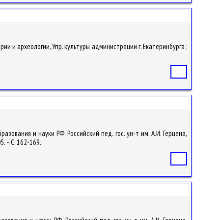
тории и археологии, Упр. культуры администрации г. Екатеринбурга ;
Статья
разования и науки РФ, Российский пед. гос. ун-т им. А.И. Герцена,
5. – С. 162-169.
Статья