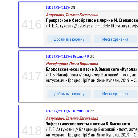
ББК 83.3(2=411.2)6
E81
Автухович, Татьяна Евгеньевна
Прекрасное и безобразное в лирике М. Степаново
416
/ Т. Е. Автухович // Estetyczne modele literatury rosyjs
Добавить в корзину
Места хранения
ББК 83.3(2=411.2)6-8 Высоцкий В.
В93
Никифорова, Ольга Борисовна
Блоковское «эхо» в песне В. Высоцкого «Купола»
417
/ О. Б. Никифорова // Владимир Высоцкий - поэт, а
Автухович. – Гродно : ГрГУ им. Янки Купалы, 2019. – С
Добавить в корзину
Места хранения
ББК 83.3(2=411.2)6-8 Высоцкий В.
В93
Автухович, Татьяна Евгеньевна
Экфрастические жесты в поэзии В. Высоцкого
418
/ Т. Е. Автухович // Владимир Высоцкий - поэт, ак
Автухович. – Гродно : ГрГУ им. Янки Купалы, 2019. – С