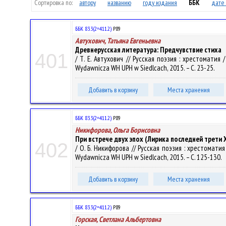
Сортировка по:
автору
названию
году издания
ББК
дате 
ББК 83.3(2=411.2)
Р89
Автухович, Татьяна Евгеньевна
Древнерусская литература: Предчувствие стиха
401
/ Т. Е. Автухович // Русская поэзия : хрестоматия /
Wydawnicza WH UPH w Siedlcach, 2015. – С. 23-25.
Добавить в корзину
Места хранения
ББК 83.3(2=411.2)
Р89
Никифорова, Ольга Борисовна
При встрече двух эпох (Лирика последней трети 
402
/ О. Б. Никифорова // Русская поэзия : хрестоматия /
Wydawnicza WH UPH w Siedlcach, 2015. – С. 125-130.
Добавить в корзину
Места хранения
ББК 83.3(2=411.2)
Р89
Горская, Светлана Альбертовна