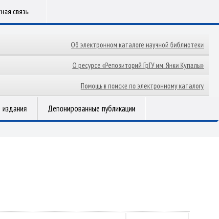
ная связь
Об электронном каталоге научной библиотеки
О ресурсе «Репозиторий ГрГУ им. Янки Купалы»
Помощь в поиске по электронному каталогу
 издания
Депонированные публикации