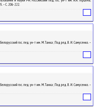
зования и науки РФ, Российский пед. гос. ун-т им. А.И. Герцена,
5. – С. 206-222.
Статья
елорусский гос. пед. ун-т им. М.Танка ; Под ред. В. И. Самусенко. –
Статья
елорусский гос. пед. ун-т им. М.Танка ; Под ред. В. И. Самусенко. –
Статья