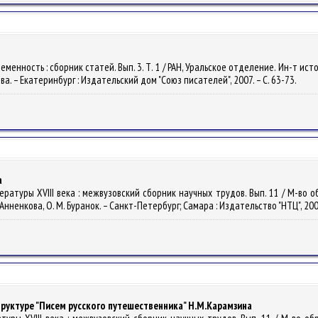
ременность : сборник статей. Вып. 3. Т. 1 / РАН, Уральское отделение. Ин-т ис
тонова. – Екатеринбург : Издательский дом "Союз писателей", 2007. – С. 63-73.
а
ературы XVIII века : межвузовский сборник научных трудов. Вып. 11 / М-во об
. Анненкова, О. М. Буранок. – Санкт-Петербург; Самара : Издательство "НТЦ", 200
руктуре "Писем русского путешественника" Н.М.Карамзина