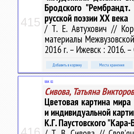
Бродского "Рембрандт.
русской поэзии ХХ века
415
/ Т. Е. Автухович // Ко
материалы Межвузовской 
2016 г. – Ижевск : 2016. –
Добавить в корзину
Места хранения
ББК 82.
Сивова, Татьяна Викторо
Цветовая картина мира
и индивидуальной карти
К.Г. Паустовского "Кара-
416
/ Т. В. Сивова // Слов'я