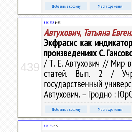
Добавить в корзину
Места хранения
ББК 83.3
М63
Автухович, Татьяна Евге
Экфрасис как индикатор
произведениях С. Гансовс
/ Т. Е. Автухович // Мир 
439
статей. Вып. 2 / Учр
государственный университ
Автухович. – Гродно : ЮрС
Добавить в корзину
Места хранения
ББК 83.
И29