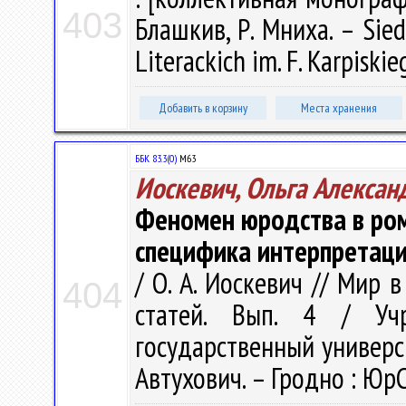
403
Блашкив, Р. Мниха. – Siedl
Literackich im. F. Karpiskie
Добавить в корзину
Места хранения
ББК 83.3(0)
М63
Иоскевич, Ольга Алексан
Феномен юродства в ром
специфика интерпретац
/ О. А. Иоскевич // Мир 
404
статей. Вып. 4 / Учр
государственный университ
Автухович. – Гродно : ЮрС