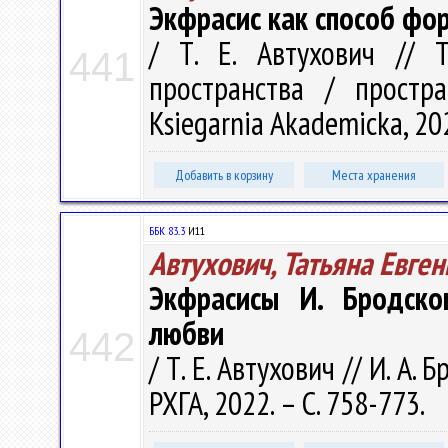
Экфрасис как способ фо
/ Т. Е. Автухович // T
441
пространства / простр
Ksiegarnia Akademicka, 202
Добавить в корзину
Места хранения
ББК 83..3
И11
Автухович, Татьяна Евге
Экфрасисы И. Бродско
любви
442
/ Т. Е. Автухович // И. А. 
РХГА, 2022. – С. 758-773.