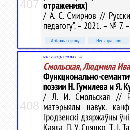
407
отражениях)
/ А. С. Смирнов // Русск
педагогу". – 2021. – № 7. –
Добавить в корзину
Места хранения
ББК 83.3(4Беі)6-8 Купала Я.
Р96
Смольская, Людмила Ив
Функционально-семан
поэзии Н. Гумилева и Я. 
/ Л. И. Смольская // Р
408
матэрыялы навук. канф
Гродзенскi дзяржаўны ўнiве
Каяла, П. У. Сцяцко, Т. І. 