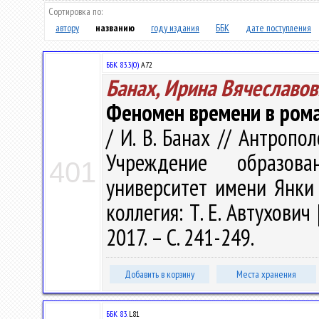
Сортировка по:
автору
названию
году издания
ББК
дате поступления
ББК 83.3(0)
А72
Банах, Ирина Вячеславов
Феномен времени в рома
/ И. В. Банах // Антрополо
Учреждение образова
401
университет имени Янки Ку
коллегия: Т. Е. Автухович 
2017. – С. 241-249.
Добавить в корзину
Места хранения
ББК 83.
L81