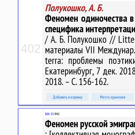
Полукошко, А. Б.
Феномен одиночества в 
специфика интерпретац
/ А. Б. Полукошко // Litt
402
материалы VII Междунар.
terra: проблемы поэтик
Екатеринбург, 7 дек. 201
2018. – С. 156-162.
Добавить в корзину
Места хранения
ББК 83.
Ф42
Феномен русской эмигра
: [коллективная монография