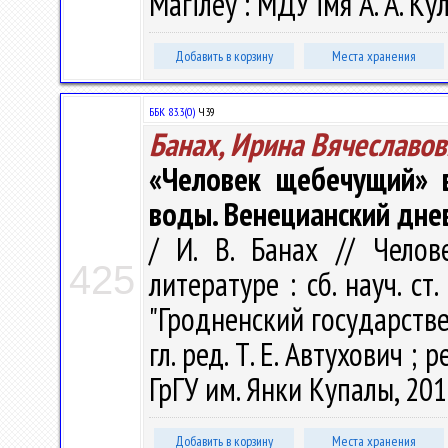
Магілеў : МДУ iмя А. А. Ку
Добавить в корзину
Места хранения
ББК 83.3(0)
Ч39
Банах, Ирина Вячеславов
«Человек щебечущий» в
воды. Венецианский дне
/ И. В. Банах // Чело
425
литературе : сб. науч. ст
"Гродненский государств
гл. ред. Т. Е. Автухович ; р
ГрГУ им. Янки Купалы, 201
Добавить в корзину
Места хранения