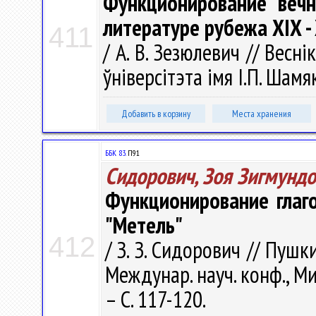
Функционирование вечн
литературе рубежа XIX -
411
/ А. В. Зезюлевич // Весн
ўніверсітэта імя І.П. Шамяк
Добавить в корзину
Места хранения
ББК 83.
П91
Сидорович, Зоя Зигмунд
Функционирование глаго
"Метель"
412
/ З. З. Сидорович // Пуш
Междунар. науч. конф., Ми
– С. 117-120.