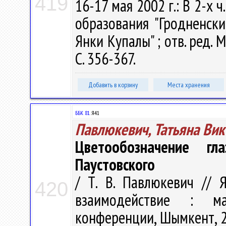
419
16-17 мая 2002 г.: В 2-х 
образования "Гродненск
Янки Купалы" ; отв. ред. М
С. 356-367.
Добавить в корзину
Места хранения
ББК 81.
Я41
Павлюкевич, Татьяна Вик
Цветообозначение гл
Паустовского
/ Т. В. Павлюкевич // 
420
взаимодействие : м
конференции, Шымкент, 2