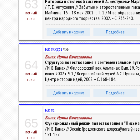
63
Риторика в стилевой системе А.А. Бестужева-Мар
/ Т. Е. Автухович // Забытые и второстепенные пис
Маймина, 15 - 18 мая 2001 г. Т. 1 / М-во образования
полный
центра народного творчества, 2002. – С. 233-240.
текст
Добавить в корзину
Подробнее
ББК 87.3(2)51
Ф56
Банах, Ирина Вячеславовна
64
Структура повествования в сентиментальном путе
/ И. В. Банах // Философский век. Альманах. Вып. 19
июня 2002 г. Ч.1 / Всероссийский музей А.С. Пушкин
полный
Центр истории идей, 2002. – С. 168-184.
текст
Добавить в корзину
Подробнее
ББК 83.
Банах, Ирина Вячеславовна
65
Функциональный режим повествования в "Письмах
/ И. В. Банах // Веснік Гродзенскага дзяржаўнага ўнівер
полный
151-157.
текст