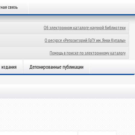
ная связь
Об электронном каталоге научной библиотеки
О ресурсе «Репозиторий ГрГУ им. Янки Купалы»
Помощь в поиске по электронному каталогу
 издания
Депонированные публикации