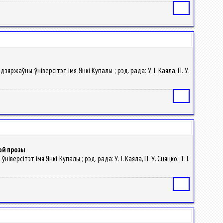
Статья
зяржаўны ўнiверсітэт iмя Янкі Купалы ; рэд. рада: У. I. Каяла, П. У.
Статья
ой прозы
версітэт iмя Янкі Купалы ; рэд. рада: У. I. Каяла, П. У. Сцяцко, Т. І.
Статья