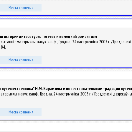
Места хранения
и истории литературы: Тютчев и немецкий романтизм
 чытанні : матэрыялы навук. канф., Гродна, 24 кастрычніка 2003 г. / Гродзенскi д
-184.
Места хранения
 путешественника" Н.М. Карамзина и повествовательные традиции путев
матэрыялы навук. канф., Гродна, 24 кастрычніка 2003 г. / Гродзенскi дзяржаўны ўнi
Места хранения