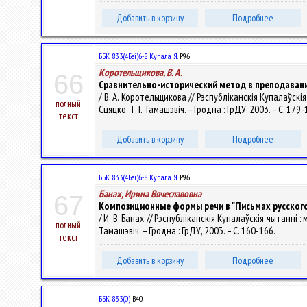
Добавить в корзину
Подробнее
ББК 83.3(4Беі)6-8 Купала Я.
Р96
Коротельщикова, В. А.
66
Сравнительно-исторический метод в преподавани
/ В. А. Коротельщикова // Рэспубліканскія Купалаўскія
полный
Сцяцко, Т. І. Тамашэвіч. – Гродна : ГрДУ, 2003. – С. 179
текст
Добавить в корзину
Подробнее
ББК 83.3(4Беі)6-8 Купала Я.
Р96
Банах, Ирина Вячеславовна
67
Композиционные формы речи в "Письмах русского
/ И. В. Банах // Рэспубліканскія Купалаўскія чытанні : 
полный
Тамашэвіч. – Гродна : ГрДУ, 2003. – С. 160-166.
текст
Добавить в корзину
Подробнее
ББК 83.3(0)
В40