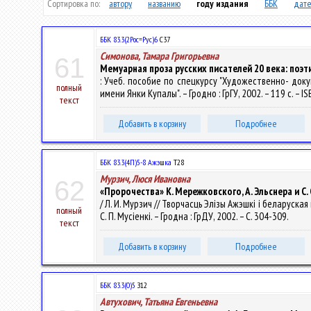
Сортировка по:
автору
названию
году издания
ББК
дате
ББК 83.3(2Рос=Рус)6
С37
Симонова, Тамара Григорьевна
61
Мемуарная проза русских писателей 20 века: поэт
: Учеб. пособие по спецкурсу "Художественно- доку
полный
имени Янки Купалы". – Гродно : ГрГУ, 2002. – 119 с. – I
текст
Добавить в корзину
Подробнее
ББК 83.3(4П)5-8 Ажэшка
Т28
Мурзич, Люся Ивановна
62
«Пророчества» К. Мережковского, А. Эльснера и С
/ Л. И. Мурзич // Творчасць Элізы Ажэшкі і беларуска
полный
С. П. Мусіенкі. – Гродна : ГрДУ, 2002. – С. 304-309.
текст
Добавить в корзину
Подробнее
ББК 83.3(0)5
З12
Автухович, Татьяна Евгеньевна