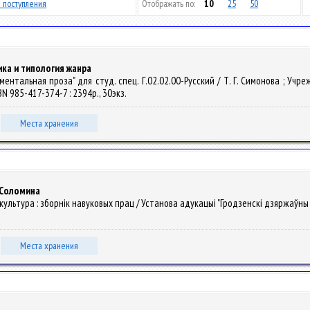
 поступления
Отображать по:
10
25
50
ика и типология жанра
ментальная проза" для студ. спец. Г.02.02.00-Русский / Т. Г. Симонова ; У
SBN 985-417-374-7 : 2394р., 30экз.
Места хранения
. Соломина
я культура : зборнiк навуковых прац / Установа адукацыі "Гродзенскі дзяржаўны 
Места хранения