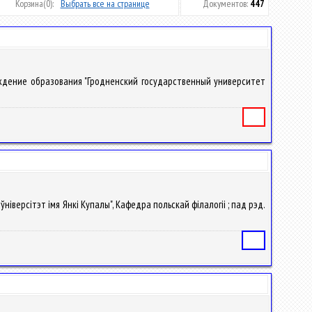
Корзина
(0):
Выбрать все на странице
Документов:
447
чреждение образования "Гродненский государственный университет
Книга
ўніверсітэт імя Янкі Купалы", Кафедра польскай філалогіі ; пад рэд.
Статья