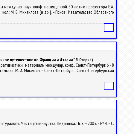
лы междунар. науч. конф., посвященной 80-летию профессора Е.А.
д. кол.: М. В. Михайлова [и др.]. – Псков : Издательство Областного
Статья
ное путешествие по Франции и Италии " Л. Стерна)
паративистики : материалы междунар. конф., Санкт-Петербург, 6 - 8
ртемьева, М. И. Микешин. – Санкт-Петербург : Санкт-Петербургский
Статья
льтуралогія. Мастацтвазнаўства. Педагогіка. Псіх. – 2003. – № 4. – С.