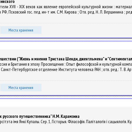
линского
атели XVII - XIX веков как явление европейской культурной жизни : материа
 РФ, Псковский гос. пед. ин-т им. С.М. Кирова ; Отв. ред. Н. Л. Вершинина ; ре
Места хранения
шествии ("Жизнь и мнения Тристана Шенди, джентльмена" и "Сентименталь
. Россия и Британия в эпоху Просвещения : Опыт философской и культурной ком
а, Санкт-Петербургское отделение Института человека РАН ; отв. ред.: Т. В. А
Места хранения
 русского путешественника" Н.М. Карамзина
сітэта імя Янкі Купалы. Сер. 1, Гісторыя. Філасофія. Паліталогія і сацыялогія. Ку