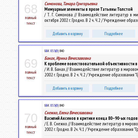
Симонова, Тамара Григорьевна
68
Мемуарные элементы в прозе Татьяны Толстой
/ Т. Г. Симонова // Взаимодействие литератур в
полный
октября 2002 г. Гродно. В 2 ч. Ч.2 / Учреждение образ
текст
Добавить в корзину
Подробнее
ББК 83.3(0)
В40
Банах, Ирина Вячеславовна
69
К проблеме повествовательной объективности в 
/ И. В. Банах // Взаимодействие литератур в миро
полный
2002 г. Гродно. В 2 ч. Ч.2 / Учреждение образования "Г
текст
Добавить в корзину
Подробнее
ББК 83.3(0)
В40
Снежко, Елена Вячеславовна
70
Василий Аксенов в критике конца 80–90-ых годов
/ Е. В. Снежко // Взаимодействие литератур в мир
полный
2002 г. Гродно. В 2ч. Ч.1 / Учреждение образования "Г
текст