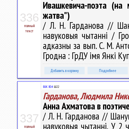
Ивашкевича-поэта (на 
жатва")
336
/ Л. Н. Гарданова // Ша
полный
текст
навуковыя чытаннi / Гро
адказны за вып. С. М. Анто
Гродна : ГрДУ імя Янкі Куп
Добавить в корзину
Подробнее
ББК 80.4
Ш22
Гарданова, Людмила Ник
Анна Ахматова в поэтич
/ Л. Н. Гарданова // Шану
337
навуковыя чытаннi. У 2 ч.
полный