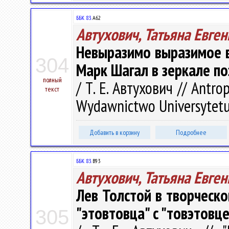
ББК 83.
A62
Автухович, Татьяна Евге
Невыразимо выразимое в
304
Марк Шагал в зеркале по
полный
/ Т. Е. Автухович // Antrop
текст
Wydawnictwo Universytetu 
Добавить в корзину
Подробнее
ББК 83.
В93
Автухович, Татьяна Евге
Лев Толстой в творческо
"этовтовца" с "товэтовц
305