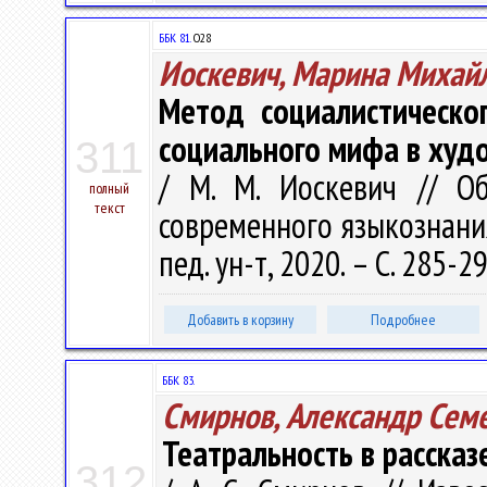
ББК 81.
О28
Иоскевич, Марина Михай
Метод социалистическо
социального мифа в худ
311
/ М. М. Иоскевич // О
полный
текст
современного языкознания 
пед. ун-т, 2020. – С. 285-2
Добавить в корзину
Подробнее
ББК 83.
Смирнов, Александр Сем
Театральность в рассказ
312