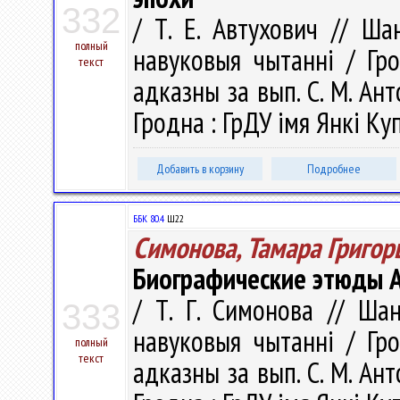
332
/ Т. Е. Автухович // Ша
полный
навуковыя чытаннi / Гро
текст
адказны за вып. С. М. Анто
Гродна : ГрДУ імя Янкі Куп
Добавить в корзину
Подробнее
ББК 80.4
Ш22
Симонова, Тамара Григор
Биографические этюды А
/ Т. Г. Симонова // Шан
333
навуковыя чытаннi / Гро
полный
текст
адказны за вып. С. М. Анто