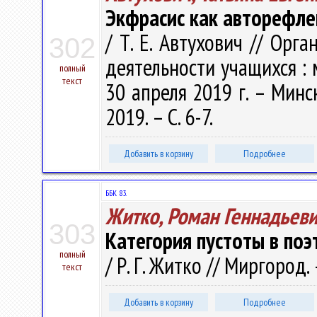
Экфрасис как авторефле
/ Т. Е. Автухович // Орг
302
деятельности учащихся : м
полный
текст
30 апреля 2019 г. – Минск
2019. – С. 6-7.
Добавить в корзину
Подробнее
ББК 83.
Житко, Роман Геннадьев
303
Категория пустоты в по
полный
/ Р. Г. Житко // Миргород. 
текст
Добавить в корзину
Подробнее