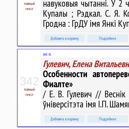
навуковыя чытаннi. У 2 ч.
полный
текст
Купалы ; Рэдкал. С. Я. К
Гродна : ГрДУ імя Янкі Куп
Добавить в корзину
Подробнее
ББК 81.
Гулевич, Елена Витальев
Особенности автоперев
342
Фиалте»
полный
/ Е. В. Гулевич // Весні
текст
ўніверсітэта імя І.П. Шамя
Добавить в корзину
Подробнее