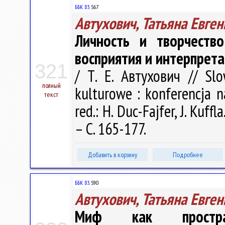
ББК 83.
S67
Автухович, Татьяна Евге
Личность и творчеств
восприятия и интерпрет
321
/ Т. Е. Автухович // Slo
полный
kulturowe : konferencja n
текст
red.: H. Duc-Fajfer, J. Kuf
– С. 165-177.
Добавить в корзину
Подробнее
ББК 83.
S90
Автухович, Татьяна Евге
Миф как пространс