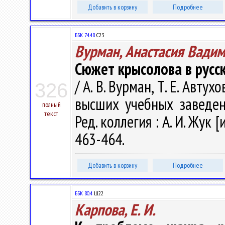
Добавить в корзину
Подробнее
ББК 74.48
С23
Вурман, Анастасия Вади
Сюжет крысолова в русс
/ А. В. Вурман, Т. Е. Авт
326
высших учебных заведен
полный
текст
Ред. коллегия : А. И. Жук [
463-464.
Добавить в корзину
Подробнее
ББК 80.4
Ш22
Карпова, Е. И.