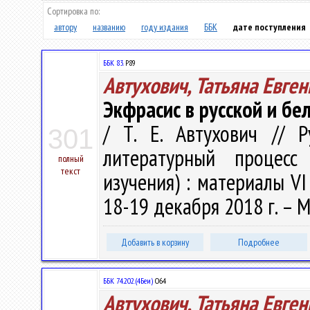
Сортировка по:
автору
названию
году издания
ББК
дате поступления
ББК 83.
Р89
Автухович, Татьяна Евге
Экфрасис в русской и бе
/ Т. Е. Автухович // 
301
литературный процес
полный
текст
изучения) : материалы V
18-19 декабря 2018 г. – М.
Добавить в корзину
Подробнее
ББК 74.202.(4Беи)
О64
Автухович, Татьяна Евге