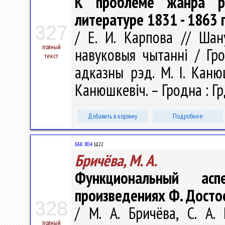
К проблеме жанра ро
литературе 1831 - 1863 
327
/ Е. И. Карпова // Шану
полный
навуковыя чытаннi / Гро
текст
адказны рэд. М. І. Канюш
Канюшкевіч. – Гродна : Гр
Добавить в корзину
Подробнее
ББК 80.4
Ш22
Бричёва, М. А.
Функциональный асп
произведениях Ф. Достое
328
/ М. А. Бричёва, С. А
полный