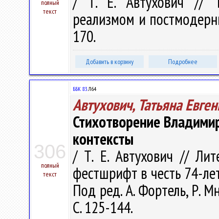
/ Т. Е. Автухович // 
полный
текст
реализмом и постмодернизм
170.
Добавить в корзину
Подробнее
ББК 83.
Л64
Автухович, Татьяна Евге
Стихотворение Владимир
контексты
306
/ Т. Е. Автухович // Ли
полный
фестшрифт в честь 74-лет
текст
Под ред. А. Фортель, Р. Мн
С. 125-144.