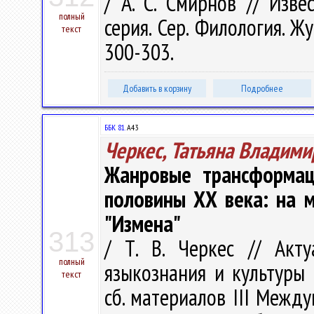
/ А. С. Смирнов // Изве
полный
серия. Сер. Филология. Жу
текст
300-303.
Добавить в корзину
Подробнее
ББК 81.
А43
Черкес, Татьяна Владими
Жанровые трансформац
половины ХХ века: на м
"Измена"
313
/ Т. В. Черкес // Акт
полный
языкознания и культуры 
текст
сб. материалов III Между