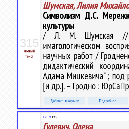
Шумская, Лилия Михайл
Символизм Д.С. Мережк
культуры
/ Л. М. Шумская //
315
имагологическом воспри
полный
научных работ / Гродненс
текст
дидактический координ
Адама Мицкевича" ; под ре
[и др.]. – Гродно : ЮрСаПр
Добавить в корзину
Подробнее
ББК 74.
Г93
Гулевич, Олена