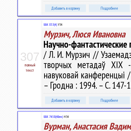
Добавить в корзину
Подробнее
ББК 83.3(4)
У34
Мурзич, Люся Ивановна
Научно-фантастические 
/ Л. И. Мурзич // Узаема
307
творчых метадаў XIX -
полный
текст
навуковай канференцыі / 
– Гродна : 1994. – С. 147-
Добавить в корзину
Подробнее
ББК 74.58(4Беи)
Н34
Вурман, Анастасия Вади