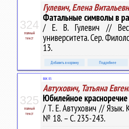
Гулевич, Елена Витальев
Фатальные символы в рас
324
/ Е. В. Гулевич // Ве
полный
университета. Сер. Филоло
текст
13.
Добавить в корзину
Подробнее
ББК 83.
Автухович, Татьяна Евге
Юбилейное красноречие 
325
/ Т. Е. Автухович // Язык.
полный
текст
№ 18. – С. 235-243.