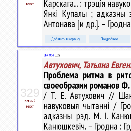
Карскага... : трэція навук
текст
Янкі Купалы ; адказны з
Антонава [и др.]. – Гродна
Добавить в корзину
Подробнее
ББК 80.4
Ш22
Автухович, Татьяна Евге
Проблема ритма в рито
своеобразии романов Ф.
329
/ Т. Е. Автухович // Ша
полный
навуковыя чытаннi / Гро
текст
адказны рэд. М. І. Канюш
Канюшкевіч. – Гродна : Гр