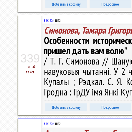
Добавить в корзину
Подробнее
ББК 80.4
Ш22
Симонова, Тамара Григор
Особенности историчес
пришел дать вам волю"
339
/ Т. Г. Симонова // Шану
полный
навуковыя чытаннi. У 2 ч.
текст
Купалы ; Рэдкал. С. Я. К
Гродна : ГрДУ імя Янкі Куп
Добавить в корзину
Подробнее
ББК 80.4
Ш22