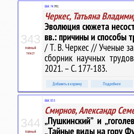
ББК 74.
У91
Черкес, Татьяна Владими
Эволюция сюжета несос
вв.: причины и способы
343
/ Т. В. Черкес // Ученые з
полный
текст
сборник научных трудов.
2021. – С. 177-183.
Добавить в корзину
Подробнее
ББК 83.3
Смирнов, Александр Сем
„Пушкинский” и „гоголе
344
„Тайные виды на гору Ф
полный