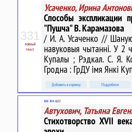
Усаченко, Ирина Антонов
Способы экспликации 
"Пушча" В. Карамазова
331
/ И. А. Усаченко // Шану
полный
навуковыя чытаннi. У 2 ч.
текст
Купалы ; Рэдкал. С. Я. К
Гродна : ГрДУ імя Янкі Куп
Добавить в корзину
Подробнее
ББК 80.4
Ш22
Автухович, Татьяна Евге
Стихотворство XVII век
эпохи