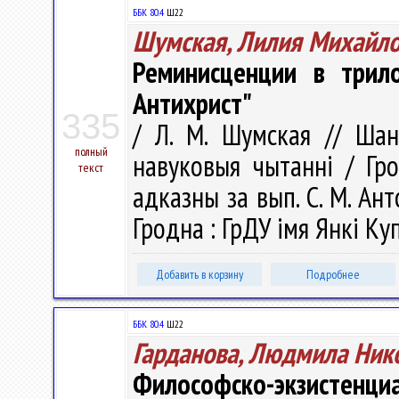
ББК 80.4
Ш22
Шумская, Лилия Михайл
Реминисценции в трило
Антихрист"
335
/ Л. М. Шумская // Шану
полный
навуковыя чытаннi / Гро
текст
адказны за вып. С. М. Анто
Гродна : ГрДУ імя Янкі Куп
Добавить в корзину
Подробнее
ББК 80.4
Ш22
Гарданова, Людмила Ник
Философско-экзистенци