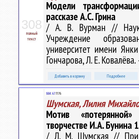
Модели трансформаци
рассказе А.С. Грина
308
/ А. В. Вурман // Нау
полный
Учреждение образова
текст
университет имени Янки К
Гончарова, Л. Е. Ковалёва. 
Добавить в корзину
Подробнее
ББК 67.
П76
Шумская, Лилия Михайл
Мотив «потерянной»
творчестве И.А. Бунина 
/ Л. М. Шумская // Пр