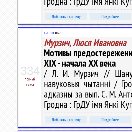
Гродна : ГрДУ імя Янкі Куп
Добавить в корзину
Подробнее
ББК 80.4
Ш22
Мурзич, Люся Ивановна
Мотивы предостережения
XIX - начала XX века
334
/ Л. И. Мурзич // Шану
полный
навуковыя чытаннi / Гро
текст
адказны за вып. С. М. Анто
Гродна : ГрДУ імя Янкі Куп
Добавить в корзину
Подробнее