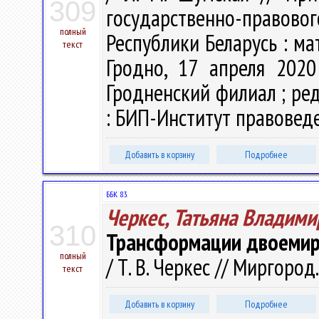
309
государственно-право
полный
Республики Беларусь : ма
текст
Гродно, 17 апреля 2020
Гродненский филиал ; ред.
: БИП-Институт правоведен
Добавить в корзину
Подробнее
ББК 83.
Черкес, Татьяна Владими
310
Трансформации двоемири
полный
/ Т. В. Черкес // Миргород.
текст
Добавить в корзину
Подробнее