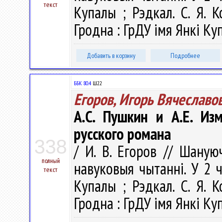
текст
Купалы ; Рэдкал. С. Я. К
Гродна : ГрДУ імя Янкі Куп
Добавить в корзину
Подробнее
ББК 80.4
Ш22
Егоров, Игорь Вячеславо
А.С. Пушкин и А.Е. Из
русского романа
338
/ И. В. Егоров // Шаную
полный
навуковыя чытаннi. У 2 ч.
текст
Купалы ; Рэдкал. С. Я. К
Гродна : ГрДУ імя Янкі Куп