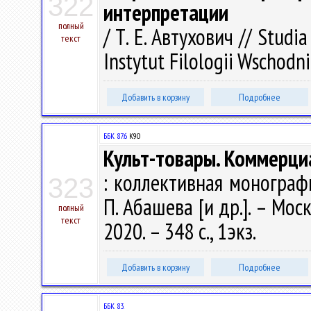
322
интерпретации
полный
/ Т. Е. Автухович // Studia
текст
Instytut Filologii Wschodni
Добавить в корзину
Подробнее
ББК 87.6
К90
Культ-товары. Коммерци
: коллективная монография 
323
П. Абашева [и др.]. – Мос
полный
текст
2020. – 348 с., 1экз.
Добавить в корзину
Подробнее
ББК 83.