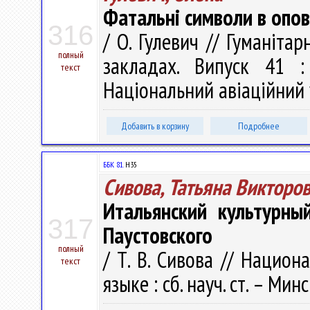
Фатальнi символи в опов
316
/ О. Гулевич // Гуманіта
полный
закладах. Випуск 41 :
текст
Національний авіаційний у
Добавить в корзину
Подробнее
ББК 81.
Н35
Сивова, Татьяна Викторо
Итальянский культурны
317
Паустовского
полный
/ Т. В. Сивова // Нацио
текст
языке : сб. науч. ст. – Мин