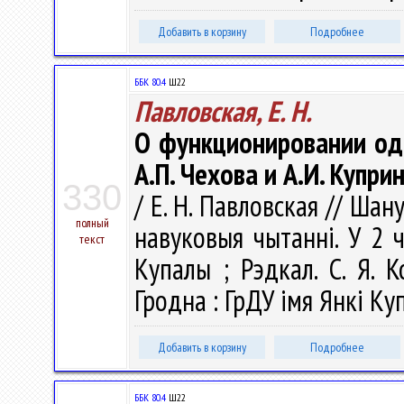
Добавить в корзину
Подробнее
ББК 80.4
Ш22
Павловская, Е. Н.
О функционировании од
А.П. Чехова и А.И. Купри
330
/ Е. Н. Павловская // Шан
полный
навуковыя чытаннi. У 2 ч.
текст
Купалы ; Рэдкал. С. Я. К
Гродна : ГрДУ імя Янкі Куп
Добавить в корзину
Подробнее
ББК 80.4
Ш22