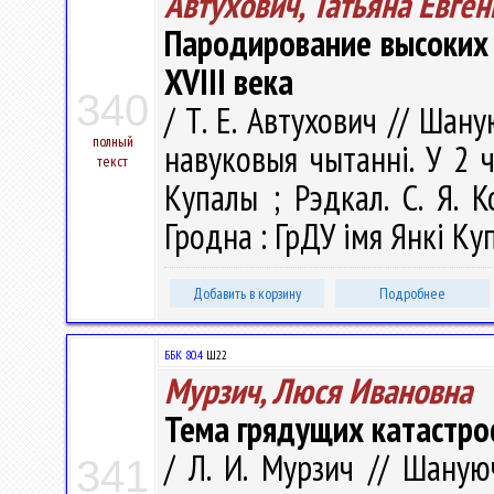
Автухович, Татьяна Евге
Пародирование высоких 
XVIII века
340
/ Т. Е. Автухович // Шану
полный
навуковыя чытаннi. У 2 ч.
текст
Купалы ; Рэдкал. С. Я. К
Гродна : ГрДУ імя Янкі Куп
Добавить в корзину
Подробнее
ББК 80.4
Ш22
Мурзич, Люся Ивановна
Тема грядущих катастро
/ Л. И. Мурзич // Шаную
341