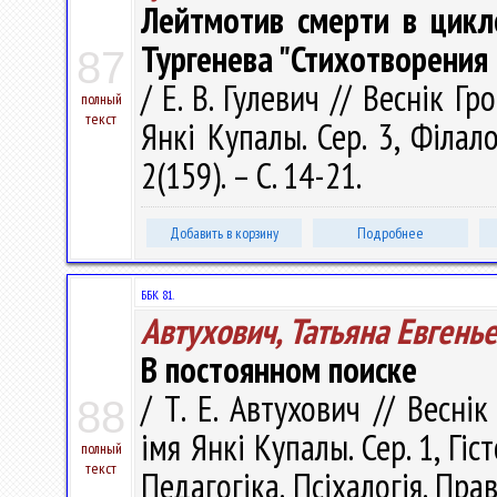
Лейтмотив смерти в цикл
Тургенева "Стихотворения 
87
/ Е. В. Гулевич // Веснік Г
полный
текст
Янкі Купалы. Сер. 3, Філало
2(159). – С. 14-21.
Добавить в корзину
Подробнее
ББК 81.
Автухович, Татьяна Евгень
В постоянном поиске
/ Т. Е. Автухович // Весні
88
імя Янкі Купалы. Сер. 1, Гіс
полный
текст
Педагогіка. Псіхалогія. Прав