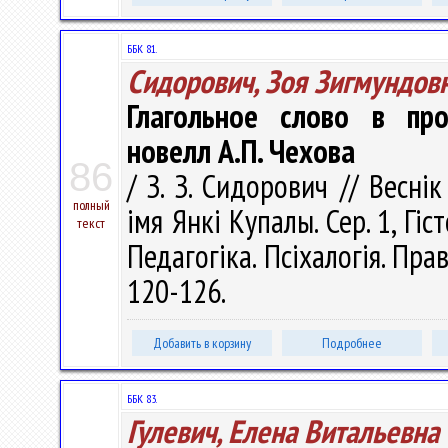
ББК 81.
Сидорович, Зоя Зигмундов
Глагольное слово в про
новелл А.П. Чехова
86
/ З. З. Сидорович // Весні
полный
імя Янкі Купалы. Сер. 1, Гіс
текст
Педагогіка. Псіхалогія. Прав
120-126.
Добавить в корзину
Подробнее
ББК 83.
Гулевич, Елена Витальевна