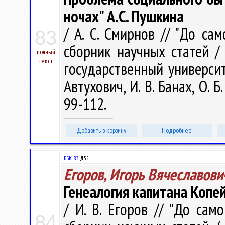
ночах" А.С. Пушкина
/ А. С. Смирнов // "До само
83
сборник научных статей /
полный
текст
государственный университе
Автухович, И. В. Банах, О. Б
99-112.
Добавить в корзину
Подробнее
ББК 83.
Д55
Егоров, Игорь Вячеславови
Генеалогия капитана Копе
/ И. В. Егоров // "До само
84