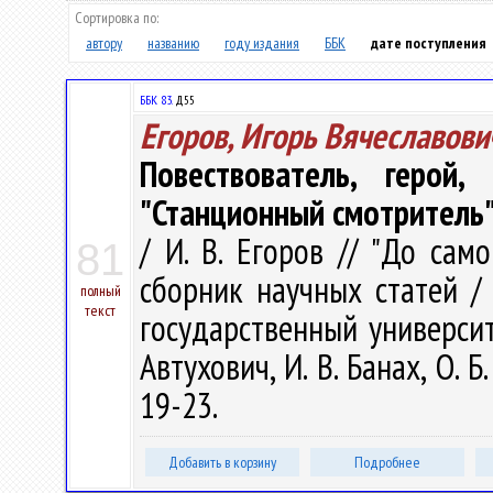
Сортировка по:
автору
названию
году издания
ББК
дате поступления
ББК 83.
Д55
Егоров, Игорь Вячеславови
Повествователь, герой,
"Станционный смотритель
/ И. В. Егоров // "До само
81
сборник научных статей /
полный
текст
государственный университе
Автухович, И. В. Банах, О. Б
19-23.
Добавить в корзину
Подробнее