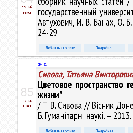
сборник научных статей /
полный
государственный университе
текст
Автухович, И. В. Банах, О. Б
24-29.
Добавить в корзину
Подробнее
ББК 83.
Сивова, Татьяна Викторовн
Цветовое пространство ге
85
жизни"
полный
/ Т. В. Сивова // Вісник До
текст
Б. Гуманітарні наукі. – 2013.
Добавить в корзину
Подробнее