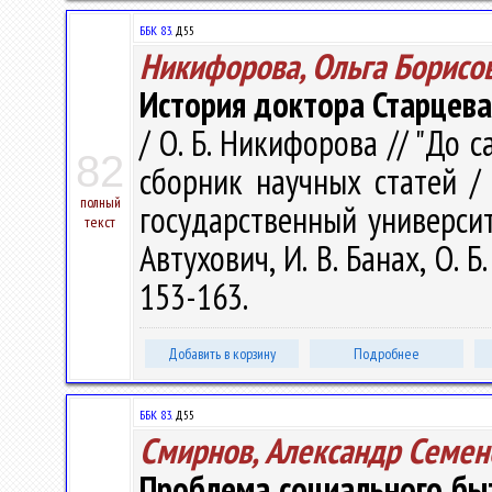
ББК 83.
Д55
Никифорова, Ольга Борисо
История доктора Старцева
/ О. Б. Никифорова // "До са
82
сборник научных статей /
полный
государственный университе
текст
Автухович, И. В. Банах, О. Б
153-163.
Добавить в корзину
Подробнее
ББК 83.
Д55
Смирнов, Александр Семен
Проблема социального быт