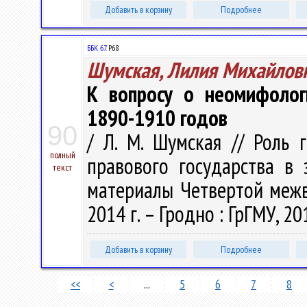
Добавить в корзину
Подробнее
ББК 67.
Р68
Шумская, Лилия Михайлов
К вопросу о неомифолог
1890-1910 годов
90
/ Л. М. Шумская // Роль 
полный
правового государства в 
текст
материалы Четвертой межвуз
2014 г. – Гродно : ГрГМУ, 20
Добавить в корзину
Подробнее
<<
<
...
5
6
7
8