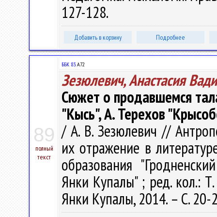
127-128.
Добавить в корзину
Подробнее
ББК 83.
А72
Зезюлевич, Анастасия Вад
Сюжет о продавшемся тала
"Кысь", А. Терехов "Крысоб
/ А. В. Зезюлевич // Антр
89
их отражение в литературе. 
полный
текст
образования "Гродненски
Янки Купалы" ; ред. кол.: Т.
Янки Купалы, 2014. – С. 20-