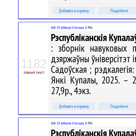
Добавить в корзину
Подробнее
ББК 83.3(4Беи)6-8 Купала Я.
Р96
Рэспубліканскія Купала
: зборнік навуковых п
дзяржаўны ўніверсітэт і
1182
Садоўская ; рэдкалегія: 
полный текст
Янкі Купалы, 2025. – 2
27,9р., 4экз.
Добавить в корзину
Подробнее
ББК 83.3(4Беи)6-8 Купала Я.
Р96
Рэспубліканскія Купала