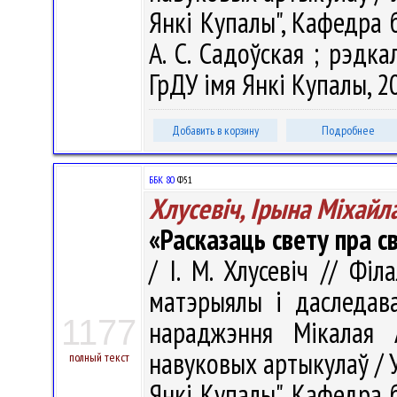
Янкі Купалы", Кафедра 
А. С. Садоўская ; рэдкал
ГрДУ імя Янкі Купалы, 20
Добавить в корзину
Подробнее
ББК 80
Ф51
Хлусевіч, Ірына Міхайл
«Расказаць свету пра с
/ І. М. Хлусевіч // Фі
матэрыялы і даследава
1177
нараджэння Мікалая А
навуковых артыкулаў / У
полный текст
Янкі Купалы", Кафедра 