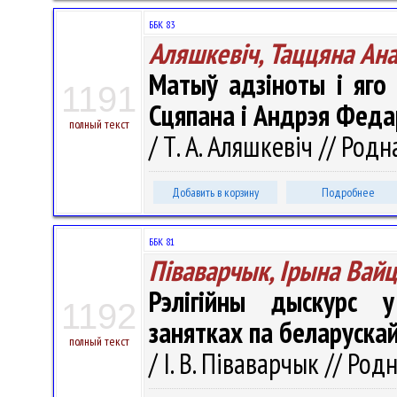
ББК 83
Аляшкевіч, Таццяна Ан
Матыў адзіноты і яго 
1191
Сцяпана і Андрэя Феда
полный текст
/ Т. А. Аляшкевіч // Родн
Добавить в корзину
Подробнее
ББК 81
Піваварчык, Ірына Вай
Рэлігійны дыскурс у
1192
занятках па беларуска
полный текст
/ І. В. Піваварчык // Род