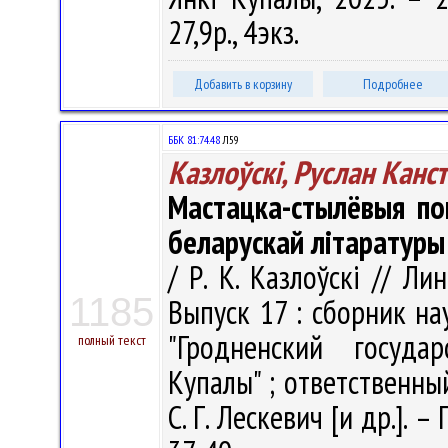
27,9р., 4экз.
Добавить в корзину
Подробнее
ББК 81:74.48
Л59
Казлоўскі, Руслан Канст
Мастацка-стылёвыя по
беларускай літаратуры
/ Р. К. Казлоўскі // Л
1185
Выпуск 17 : сборник н
"Гродненский госуда
полный текст
Купалы" ; ответственный
С. Г. Лескевич [и др.]. –