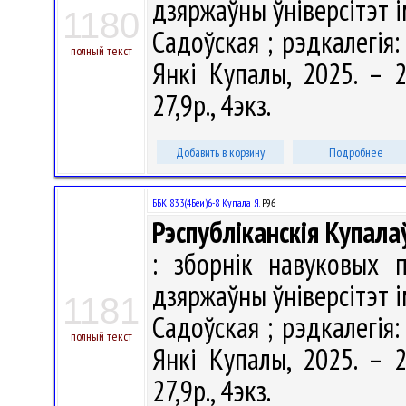
дзяржаўны ўніверсітэт і
1180
Садоўская ; рэдкалегія: 
полный текст
Янкі Купалы, 2025. – 2
27,9р., 4экз.
Добавить в корзину
Подробнее
ББК 83.3(4Беи)6-8 Купала Я.
Р96
Рэспубліканскія Купала
: зборнік навуковых п
дзяржаўны ўніверсітэт і
1181
Садоўская ; рэдкалегія: 
полный текст
Янкі Купалы, 2025. – 2
27,9р., 4экз.