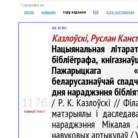
Сортировка по:
автору
названию
году издания
ББК
дате поступления
ББК 80
Ф51
Казлоўскі, Руслан Канст
Нацыянальная літарат
бібліёграфа, кнігазнаў
Пажарыцкага «На
беларусазнаўчай спадч
дня нараджэння біблія
1176
/ Р. К. Казлоўскі // Ф
матэрыялы і даследава
полный текст
нараджэння Мікалая А
навуковых артыкулаў / У