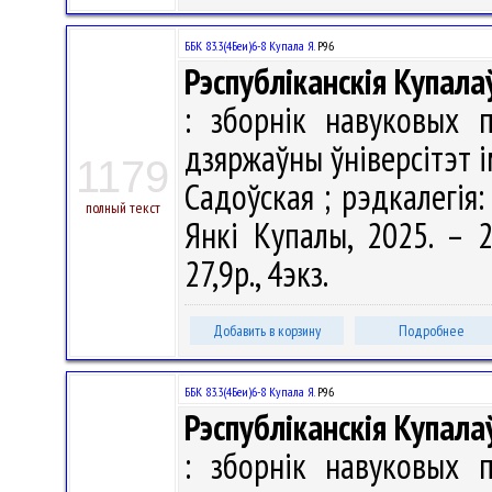
ББК 83.3(4Беи)6-8 Купала Я.
Р96
Рэспубліканскія Купала
: зборнік навуковых п
дзяржаўны ўніверсітэт і
1179
Садоўская ; рэдкалегія: 
полный текст
Янкі Купалы, 2025. – 2
27,9р., 4экз.
Добавить в корзину
Подробнее
ББК 83.3(4Беи)6-8 Купала Я.
Р96
Рэспубліканскія Купала
: зборнік навуковых п