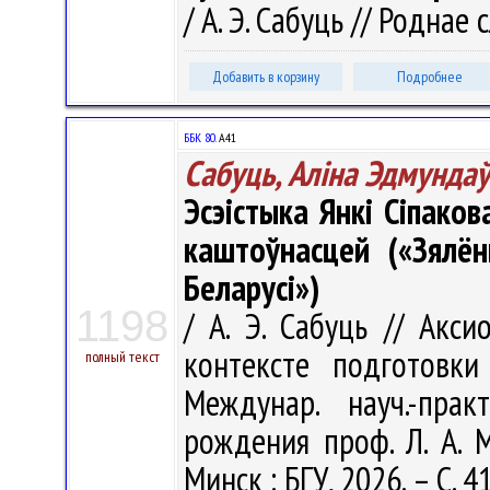
/ А. Э. Сабуць // Роднае 
Добавить в корзину
Подробнее
ББК 80.
А41
Сабуць, Аліна Эдмунда
Эсэістыка Янкі Сіпако
каштоўнасцей («Зялён
Беларусі»)
1198
/ А. Э. Сабуць // Акс
контексте подготовки
полный текст
Междунар. науч.-пра
рождения проф. Л. А. 
Минск : БГУ, 2026. – С. 4