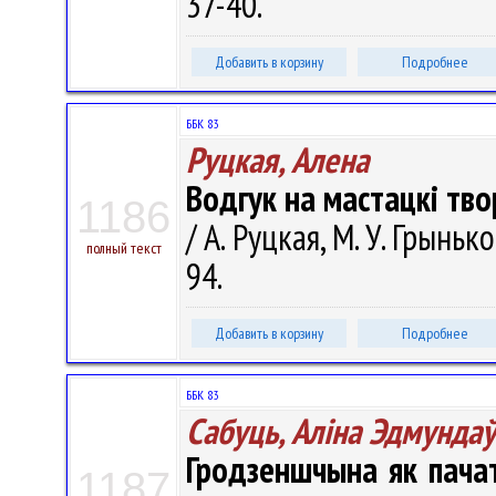
37-40.
Добавить в корзину
Подробнее
ББК 83
Руцкая, Алена
Водгук на мастацкі тв
1186
/ А. Руцкая, М. У. Грыньк
полный текст
94.
Добавить в корзину
Подробнее
ББК 83
Сабуць, Аліна Эдмунда
Гродзеншчына як пачат
1187