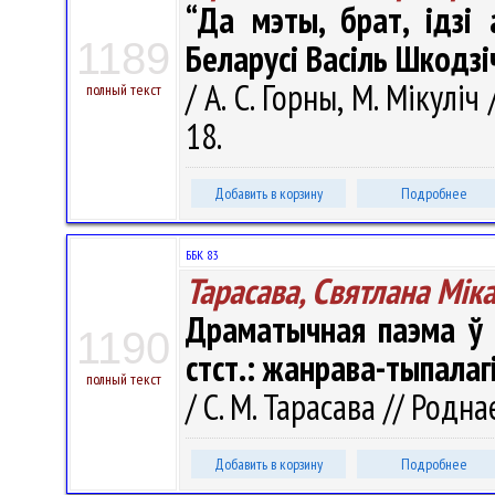
“Да мэты, брат, ідз
1189
Беларусі Васіль Шкодзі
/ А. С. Горны, М. Мікуліч
полный текст
18.
Добавить в корзину
Подробнее
ББК 83
Тарасава, Святлана Мік
Драматычная паэма ў
1190
стст.: жанрава-тыпалаг
полный текст
/ С. М. Тарасава // Родна
Добавить в корзину
Подробнее