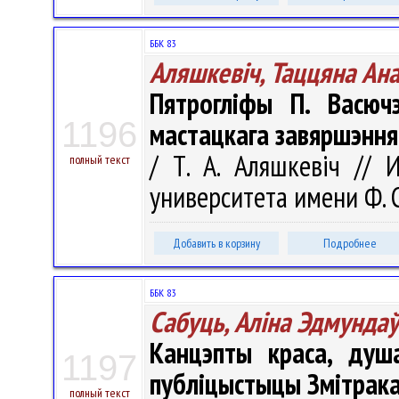
ББК 83
Аляшкевіч, Таццяна Ан
Пятрогліфы П. Васючэ
1196
мастацкага завяршэння
/ Т. А. Аляшкевіч // 
полный текст
университета имени Ф. С
Добавить в корзину
Подробнее
ББК 83
Сабуць, Аліна Эдмунда
Канцэпты краса, душ
1197
публіцыстыцы Змітрака
полный текст