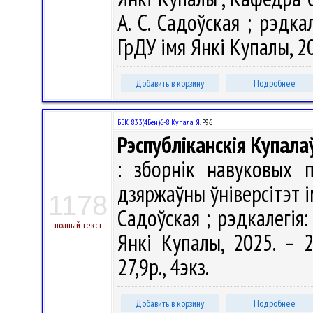
А. С. Садоўская ; рэдкал
ГрДУ імя Янкі Купалы, 20
Добавить в корзину
Подробнее
ББК 83.3(4Беи)6-8 Купала Я.
Р96
Рэспубліканскія Купала
: зборнік навуковых п
дзяржаўны ўніверсітэт і
1178
Садоўская ; рэдкалегія: 
полный текст
Янкі Купалы, 2025. – 2
27,9р., 4экз.
Добавить в корзину
Подробнее