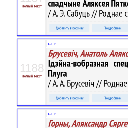
спадчыне Аляксея Пятк
полный текст
/ А. Э. Сабуць // Роднае 
Добавить в корзину
Подробнее
ББК 83
Брусевіч, Анатоль Аляк
Ідэйна-вобразная сп
1188
Плуга
полный текст
/ А. А. Брусевіч // Родна
Добавить в корзину
Подробнее
ББК 83
Горны, Аляксандр Сярге