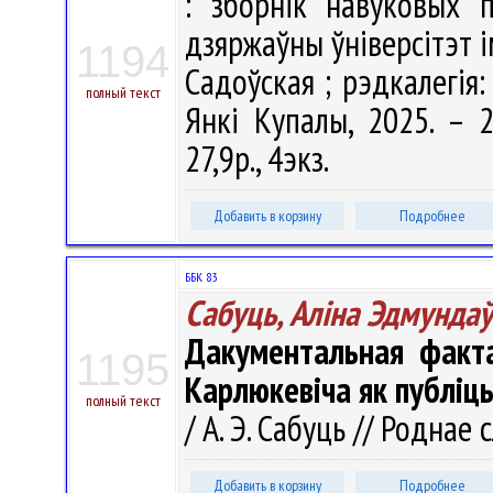
: зборнік навуковых п
дзяржаўны ўніверсітэт і
1194
Садоўская ; рэдкалегія: 
полный текст
Янкі Купалы, 2025. – 2
27,9р., 4экз.
Добавить в корзину
Подробнее
ББК 83
Сабуць, Аліна Эдмунда
Дакументальная факта
1195
Карлюкевіча як публіц
полный текст
/ А. Э. Сабуць // Роднае 
Добавить в корзину
Подробнее