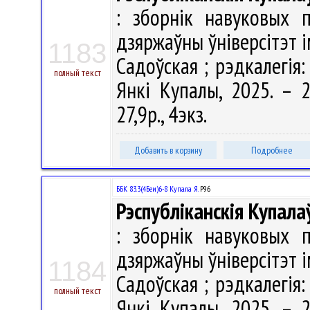
: зборнік навуковых п
дзяржаўны ўніверсітэт і
1183
Садоўская ; рэдкалегія: 
полный текст
Янкі Купалы, 2025. – 2
27,9р., 4экз.
Добавить в корзину
Подробнее
ББК 83.3(4Беи)6-8 Купала Я.
Р96
Рэспубліканскія Купала
: зборнік навуковых п
дзяржаўны ўніверсітэт і
1184
Садоўская ; рэдкалегія: 
полный текст
Янкі Купалы, 2025. – 2