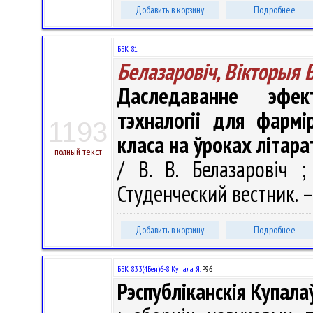
Добавить в корзину
Подробнее
ББК 81
Белазаровіч, Вікторыя 
Даследаванне эфект
тэхналогіі для фармі
1193
класа на ўроках літар
полный текст
/ В. В. Белазаровіч ;
Студенческий вестник. – 
Добавить в корзину
Подробнее
ББК 83.3(4Беи)6-8 Купала Я.
Р96
Рэспубліканскія Купала