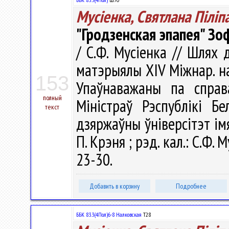
Мусіенка, Святлана Піліп
"Гродзенская эпапея" Зо
/ С.Ф. Мусіенка // Шлях 
матэрыялы ХIV Міжнар. нав
153
Упаўнаважаны па справ
полный
Міністраў Рэспублікі Бе
текст
дзяржаўны ўніверсітэт імя 
П. Крэня ; рэд. кал.: С.Ф. М
23-30.
Добавить в корзину
Подробнее
ББК 83.3(4Пол)6-8 Налковская
Т28