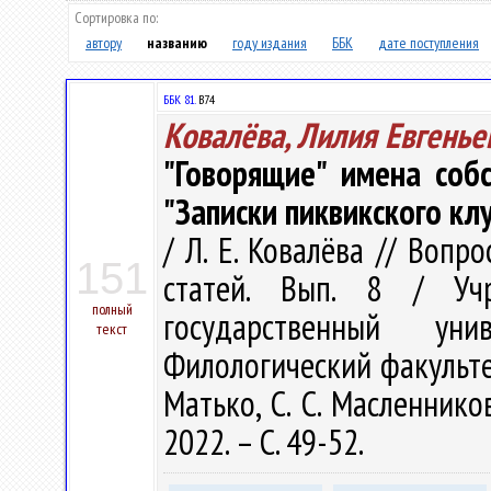
Сортировка по:
автору
названию
году издания
ББК
дате поступления
ББК 81.
В74
Ковалёва, Лилия Евгенье
"Говорящие" имена соб
"Записки пиквикского кл
/ Л. Е. Ковалёва // Воп
151
статей. Вып. 8 / Учр
полный
государственный ун
текст
Филологический факультет ;
Матько, С. С. Масленнико
2022. – С. 49-52.