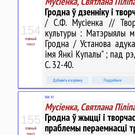
Мусіенка, Святлана Піліп
Гродна ў дзенніку і твор
/ С.Ф. Мусіенка // Тво
154
культуры : Матэрыялы мі
полный
Гродна / Установа адука
текст
імя Янкі Купалы" ; пад рэд
С. 32-40.
Добавить в корзину
Подробнее
ББК 83.
Мусіенка, Святлана Піліп
Гродна ў жыцці і творчас
155
праблемы пераемнасці 
полный
текст