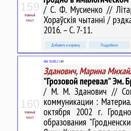
159
/ С. Ф. Мусиенко // Літа
полный
Хораўскія чытанні / рэдкал
текст
2016. – С. 7-11.
Добавить в корзину
Подробнее
ББК 81.001.2
С69
Зданович, Марина Михай
"Грозовой перевал" Эм. Б
/ М. М. Зданович // С
коммуникации : Материа
160
октября 2002 г. Гродн
полный
текст
образования "Гродненск