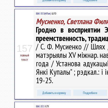
Добавить в корзину
Подробнее
ББК 83.3(4Пол)
Ш70
Мусиенко, Светлана Фил
Гродно в восприятии 
преемственность, тради
/ С. Ф. Мусиенко // Шлях
157
матэрыялы XV міжнар. наву
полный
текст
года / Установа адукацыі
Янкі Купалы" ; рэдкал.: і і
19-25.
Добавить в корзину
Подробнее
ББК 83.3
Х79