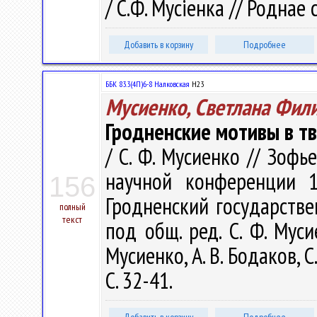
/ С.Ф. Мусіенка // Роднае 
Добавить в корзину
Подробнее
ББК 83.3(4П)6-8 Налковская
Н23
Мусиенко, Светлана Фил
Гродненские мотивы в т
/ С. Ф. Мусиенко // Зофь
научной конференции 1
156
Гродненский государстве
полный
текст
под общ. ред. С. Ф. Мусие
Мусиенко, А. В. Бодаков, С
С. 32-41.