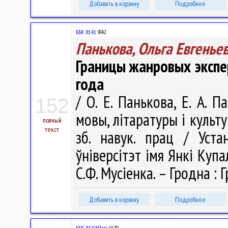
Добавить в корзину
Подробнее
ББК 81.41
Ф42
Панькова, Ольга Евгенье
Границы жанровых экспе
года
/ О. Е. Панькова, Е. А. 
152
мовы, літаратуры і культур
полный
текст
зб. навук. прац / Уста
ўніверсітэт імя Янкі Купал
С.Ф. Мусіенка. – Гродна : Г
Добавить в корзину
Подробнее
ББК 83.3(4Пол)
Ш70