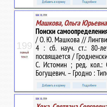
Добавить в корзину
Подробнее
ББК 81.
Л59
Машкова, Ольга Юрьевна
Поиски самоопределения
/ О. Ю. Машкова // Лингв
199
4 : сб. науч. ст.: 80-
полный
посвящается / Гродненский
текст
С. Истомин ; ред. кол.:
Богущевич. – Гродно : Тип
Добавить в корзину
Подробнее
ББК 81.
Л59
Хоха, Светлана Сергеевн