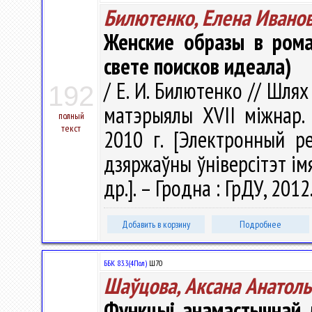
Билютенко, Елена Ивано
Женские образы в ром
свете поисков идеала)
/ Е. И. Билютенко // Шлях
192
матэрыялы XVII міжнар. 
полный
текст
2010 г. [Электронный ре
дзяржаўны ўніверсітэт імя 
др.]. – Гродна : ГрДУ, 2012
Добавить в корзину
Подробнее
ББК 83.3(4Пол)
Ш70
Шаўцова, Аксана Анатол
Функцыі анамастычнай л