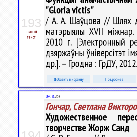
"Gloria victis"
/ А. А. Шаўцова // Шлях 
193
матэрыялы XVII міжнар. 
полный
текст
2010 г. [Электронный ре
дзяржаўны ўніверсітэт імя 
др.]. – Гродна : ГрДУ, 2012
Добавить в корзину
Подробнее
ББК 81.
Л59
Гончар, Светлана Виктор
Художественное пер
творчестве Жорж Санд
194