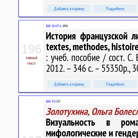
Добавить в корзину
Подробнее
ББК 81.471.1
И90
История французской лит
textes, methodes, histoire
196
: учеб. пособие / сост. С. 
полный
текст
2012. – 346 с. – 55350р., 
Добавить в корзину
Подробнее
ББК 83.
С47
Золотухина, Ольга Болес
Визуальность в ро
мифологические и генде