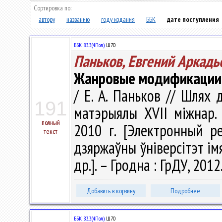
Сортировка по:
автору
названию
году издания
ББК
дате поступления
ББК 83.3(4Пол)
Ш70
Паньков, Евгений Аркадь
Жанровые модификации 
/ Е. А. Паньков // Шлях 
191
матэрыялы XVII міжнар. 
полный
2010 г. [Электронный ре
текст
дзяржаўны ўніверсітэт імя 
др.]. – Гродна : ГрДУ, 2012
Добавить в корзину
Подробнее
ББК 83.3(4Пол)
Ш70