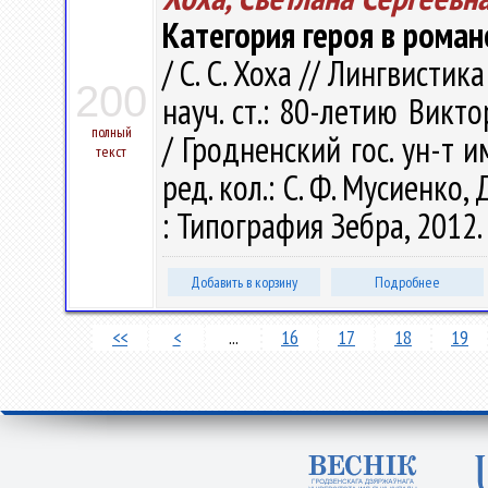
Категория героя в роман
/ С. С. Хоха // Лингвистик
200
науч. ст.: 80-летию Вик
полный
/ Гродненский гос. ун-т им
текст
ред. кол.: С. Ф. Мусиенко,
: Типография Зебра, 2012. 
Добавить в корзину
Подробнее
<<
<
...
16
17
18
19