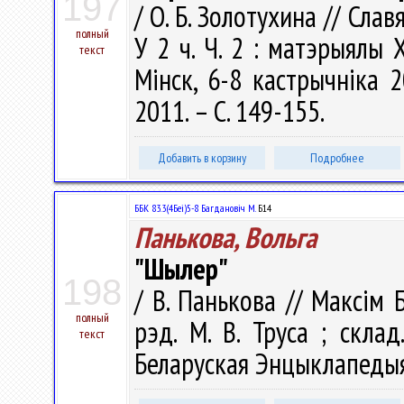
197
/ О. Б. Золотухина // Сла
полный
У 2 ч. Ч. 2 : матэрыялы
текст
Мiнск, 6-8 кастрычнiка 
2011. – С. 149-155.
Добавить в корзину
Подробнее
ББК 83.3(4Беі)5-8 Багдановіч М.
Б14
Панькова, Вольга
"Шылер"
198
/ В. Панькова // Максім 
полный
рэд. М. В. Труса ; склад.
текст
Беларуская Энцыклапедыя і