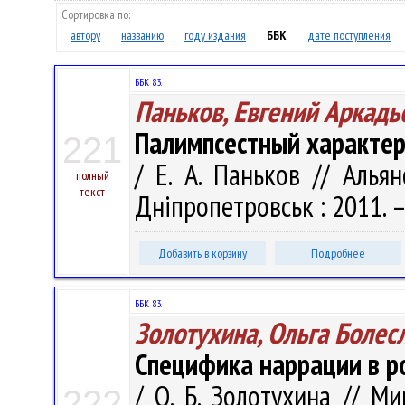
Сортировка по:
автору
названию
году издания
ББК
дате поступления
ББК 83.
Паньков, Евгений Аркадь
Палимпсестный характер
221
/ Е. А. Паньков // Алья
полный
текст
Днiпропетровськ : 2011. – 
Добавить в корзину
Подробнее
ББК 83.
Золотухина, Ольга Болес
Специфика наррации в р
/ О. Б. Золотухина // М
222