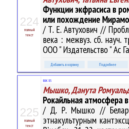
Функции экфрасиса в ро
или похождение Мирам
224
/ Т. Е. Автухович // Про
полный
текст
века : межвуз. сб. науч. 
ООО " Издательство " Ас Га
Добавить в корзину
Подробнее
ББК 83.
Мышко, Данута Ромуаль
Рокайльная атмосфера в
/ Д. Р. Мышко // Белар
225
этнакультурным кантэксце
полный
текст