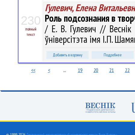
Гулевич, Елена Витальев
Роль подсознания в твор
230
/ Е. В. Гулевич // Весні
полный
текст
ўніверсітэта імя І.П. Шамя
Добавить в корзину
Подробнее
<<
<
...
19
20
21
22
© 1999-2026,
Гродненский государственный университет имени Янки Купалы