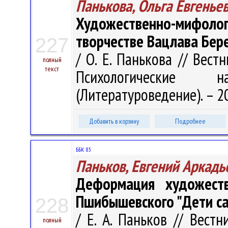
Панькова, Ольга Евгенье
Художественно-мифолог
творчестве Вацлава Бер
227
/ О. Е. Панькова // Вест
полный
текст
Психологические 
(Литературоведение). – 20
Добавить в корзину
Подробнее
ББК 83
Паньков, Евгений Аркадь
Деформация художест
Пшибышевского "Дети с
228
/ Е. А. Паньков // Вестн
полный