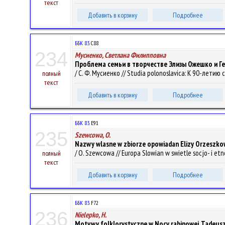
текст
Добавить в корзину
Подробнее
ББК 83.
C88
234
Мусиенко, Светлана Филипповна
Проблема семьи в творчестве Элизы Ожешко и Ген
/ С. Ф. Мусиенко // Studia polonoslavica: К 90-лети
полный
текст
Добавить в корзину
Подробнее
ББК 83.
E91
235
Szewcowa, O.
Nazwy wlasne w zbiorze opowiadan Elizy Orzeszkowe
/ O. Szewcowa // Europa Slowian w swietle socjo- i etno
полный
текст
Добавить в корзину
Подробнее
ББК 83.
F72
236
Nielepko, H.
Motywy folklorystyczne w Nocy rabinowej Tadeusz