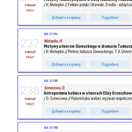
/ H. Nielepko // Folklor polski i litewski. Zrodla - ad
полный
текст
Добавить в корзину
Подробнее
ББК 83.
P61
237
Nielepko, H.
Motywy utworow Slowackiego w dramacie Tadeusza
/ H. Nielepko // Piekno Juliusza Slowackiego, T. II. Univ
полный
текст
Добавить в корзину
Подробнее
ББК 83.
P80
238
Szewcowa, O.
Antroponimia kobieca w utworach Elizy Orzeszkow
/ O. Szewcowa // Polonistyka wobec wyzwan wspolczesno
полный
текст
Добавить в корзину
Подробнее
ББК 83.
P80