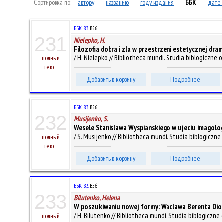
Сортировка по:
автору
названию
году издания
ББК
дате 
ББК 83.
B56
231
Nielepko, H.
Filozofia dobra i zla w przestrzeni estetycznej d
/ H. Nielepko // Bibliotheca mundi. Studia biblogiczne o
полный
текст
Добавить в корзину
Подробнее
ББК 83.
B56
232
Musijenko, S.
Wesele Stanislawa Wyspianskiego w ujeciu imagolog
/ S. Musijenko // Bibliotheca mundi. Studia biblogiczne 
полный
текст
Добавить в корзину
Подробнее
ББК 83.
B56
233
Bilutenko, Helena
W poszukiwaniu nowej formy: Waclawa Berenta Diog
/ H. Bilutenko // Bibliotheca mundi. Studia biblogiczne 
полный