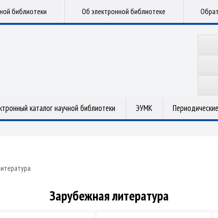
чной библиотеки
Об электронной библиотеке
Обрат
ктронный каталог научной библиотеки
ЭУМК
Периодические
литература
Зарубежная литература