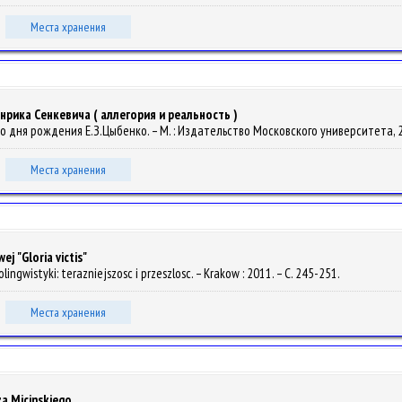
Места хранения
рика Сенкевича ( аллегория и реальность )
ю со дня рождения Е.З.Цыбенко. – М. : Издательство Московского университета, 2
Места хранения
j "Gloria victis"
lingwistyki: terazniejszosc i przeszlosc. – Krakow : 2011. – С. 245-251.
Места хранения
a Micinskiego