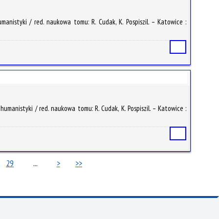
anistyki / red. naukowa tomu: R. Cudak, K. Pospiszil. – Katowice :
Статья
umanistyki / red. naukowa tomu: R. Cudak, K. Pospiszil. – Katowice :
Статья
29
...
>
>>