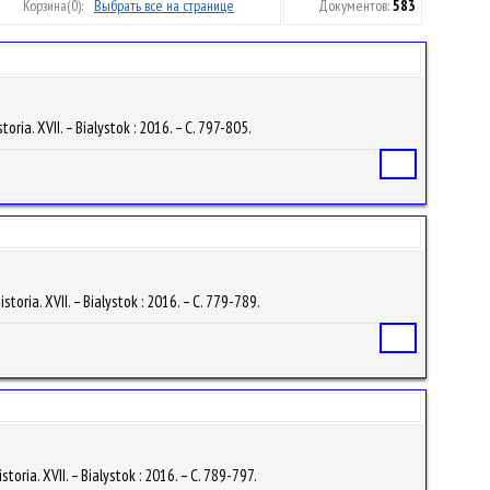
Корзина
(0):
Выбрать все на странице
Документов:
583
oria. XVII. – Bialystok : 2016. – С. 797-805.
Статья
toria. XVII. – Bialystok : 2016. – С. 779-789.
Статья
toria. XVII. – Bialystok : 2016. – С. 789-797.