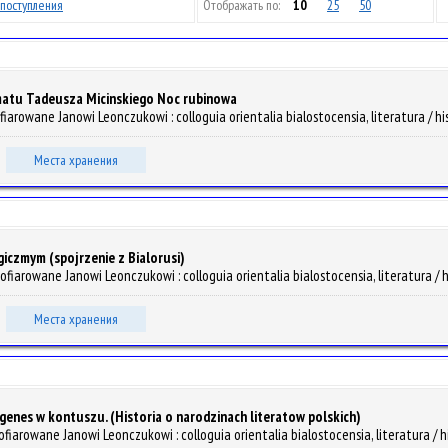
поступления
Отображать по:
10
25
50
ramatu Tadeusza Micinskiego Noc rubinowa
fiarowane Janowi Leonczukowi : colloguia orientalia bialostocensia, literatura / hist
Места хранения
iczmym (spojrzenie z Bialorusi)
ofiarowane Janowi Leonczukowi : colloguia orientalia bialostocensia, literatura / his
Места хранения
enes w kontuszu. (Historia o narodzinach literatow polskich)
ofiarowane Janowi Leonczukowi : colloguia orientalia bialostocensia, literatura / his