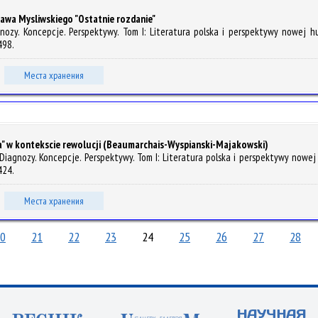
awa Mysliwskiego "Ostatnie rozdanie"
nozy. Koncepcje. Perspektywy. Tom I: Literatura polska i perspektywy nowej hum
498.
Места хранения
" w kontekscie rewolucji (Beaumarchais-Wyspianski-Majakowski)
Diagnozy. Koncepcje. Perspektywy. Tom I: Literatura polska i perspektywy nowej h
424.
Места хранения
0
21
22
23
24
25
26
27
28