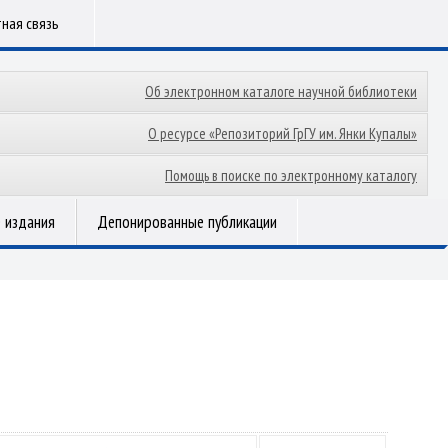
ная связь
Об электронном каталоге научной библиотеки
О ресурсе «Репозиторий ГрГУ им. Янки Купалы»
Помощь в поиске по электронному каталогу
 издания
Депонированные публикации