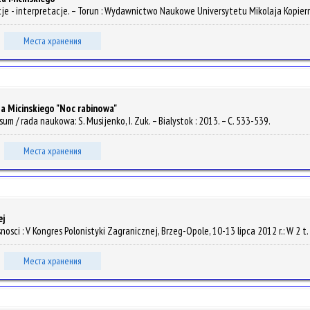
aptacje - interpretacje. – Torun : Wydawnictwo Naukowe Universytetu Mikolaja Kopier
Места хранения
 Micinskiego "Noc rabinowa"
ersum / rada naukowa: S. Musijenko, I. Zuk. – Bialystok : 2013. – С. 533-539.
Места хранения
ej
sci : V Kongres Polonistyki Zagranicznej, Brzeg-Opole, 10-13 lipca 2012 r.: W 2 
Места хранения