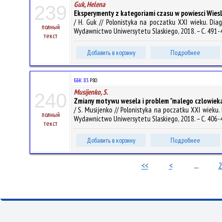
Guk, Helena
239
Eksperymenty z kategoriami czasu w powiesci Wiesl
/ H. Guk // Polonistyka na poczatku XXI wieku. Diag
полный
Wydawnictwo Uniwersytetu Slaskiego, 2018. – С. 491-
текст
Добавить в корзину
Подробнее
ББК 83.
P80
Musijenko, S.
240
Zmiany motywu wesela i problem "malego czlowieka
/ S. Musijenko // Polonistyka na poczatku XXI wieku. 
полный
Wydawnictwo Uniwersytetu Slaskiego, 2018. – С. 406-
текст
Добавить в корзину
Подробнее
<<
<
...
2