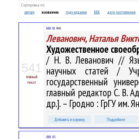
Сортировка по:
автору
названию
году издания
ББК
дате поступления
ББК 81
Я41
Леванович, Наталья Викт
Художественное своеобр
/ Н. В. Леванович // Яз
541
научных статей / Учр
полный
государственный униве
текст
главный редактор С. В. Ад
др.]. – Гродно : ГрГУ им. Я
Добавить в корзину
Подробнее
ББК 83.