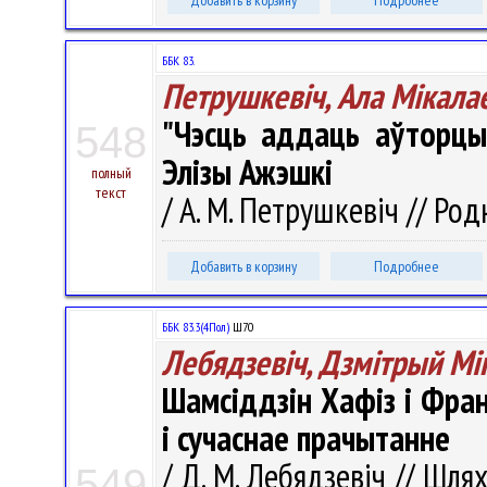
Добавить в корзину
Подробнее
ББК 83.
Петрушкевіч, Ала Мікала
"Чэсць аддаць аўторцы.
548
Элізы Ажэшкі
полный
текст
/ А. М. Петрушкевіч // Род
Добавить в корзину
Подробнее
ББК 83.3(4Пол)
Ш70
Лебядзевіч, Дзмітрый Мі
Шамсіддзін Хафіз і Фран
і сучаснае прачытанне
/ Д. М. Лебядзевіч // Шля
549