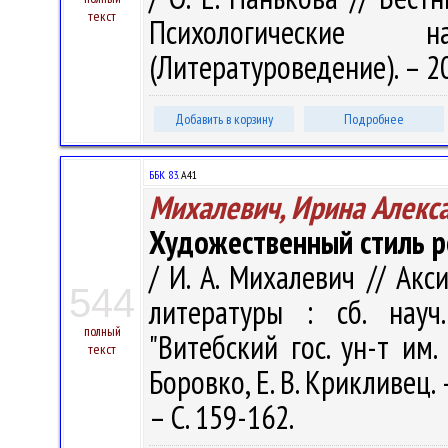
текст
Психологические 
(Литературоведение). – 20
Добавить в корзину
Подробнее
ББК 83.
А41
Михалевич, Ирина Алекс
Художественный стиль р
/ И. А. Михалевич // Ак
544
литературы : сб. науч
полный
"Витебский гос. ун-т им.
текст
Боровко, Е. В. Крикливец. 
– С. 159-162.