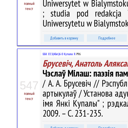
Uniwersytet w Bialymstoku.
полный
текст
; studia pod redakcja
Uniwersytetu w Bialymstok
Добавить в корзину
Подробнее
ББК 83.3(4Беі)6-8 Купала Я.
Р96
Брусевіч, Анатоль Алякса
Чэслаў Мілаш: паэзія п
/ А. А. Брусевіч // Рэспуб
547
артыкулаў / Установа аду
полный
текст
імя Янкі Купалы" ; рэдкал.
2009. – С. 231-235.