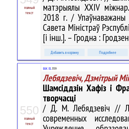
матэрыялы XXIV міжнар. 
полный
текст
2018 г. / Упаўнаважаны 
Савета Міністраў Рэспублік
[і інш.]. – Гродна : Гродзе
Добавить в корзину
Подробнее
ББК 81.
Л59
Лебядзевіч, Дзмітрый Мі
Шамсіддзін Хафіз і Фра
творчасці
/ Д. М. Лебядзевіч // 
550
современных исследов
полный
текст
Учреждение образова