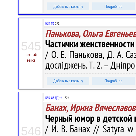
Добавить в корзину
Подробнее
ББК 83.
С71
Панькова, Ольга Евгенье
Частички женственности
545
/ О. Е. Панькова, Д. А. С
полный
текст
досліджень. Т. 2. – Днiпро
Добавить в корзину
Подробнее
ББК 83.3(0)=41
S24
Банах, Ирина Вячеславов
Черный юмор в детской 
/ И. В. Банах // Satyra w 
546