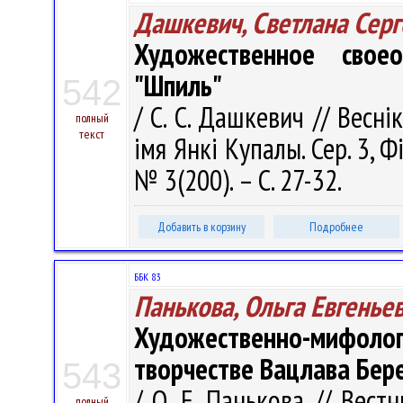
Дашкевич, Светлана Серг
Художественное свое
"Шпиль"
542
/ С. С. Дашкевич // Весні
полный
текст
імя Янкі Купалы. Сер. 3, Фі
№ 3(200). – С. 27-32.
Добавить в корзину
Подробнее
ББК 83
Панькова, Ольга Евгенье
Художественно-мифолог
творчестве Вацлава Бер
543
/ О. Е. Панькова // Вест
полный