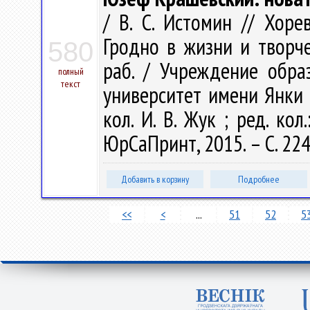
/ В. С. Истомин // Хоре
Гродно в жизни и творчес
580
раб. / Учреждение обра
полный
текст
университет имени Янки Ку
кол. И. В. Жук ; ред. кол.
ЮрСаПринт, 2015. – С. 22
Добавить в корзину
Подробнее
<<
<
...
51
52
5