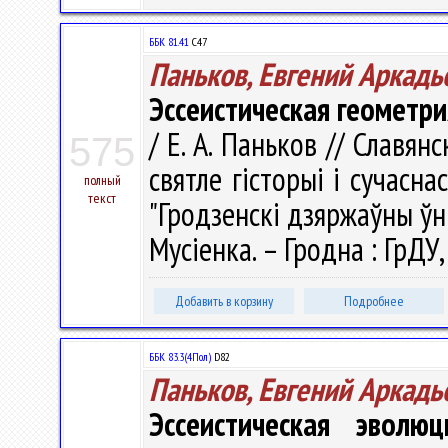
ББК 81.41
С47
Паньков, Евгений Аркадь
Эссеистическая геометр
/ Е. А. Паньков // Славян
575
святле гісторыі і сучасна
полный
текст
"Гродзенскі дзяржаўны ўні
Мусіенка. – Гродна : ГрДУ,
Добавить в корзину
Подробнее
ББК 83.3(4Пол)
D82
Паньков, Евгений Аркадь
Эссеистическая эвол