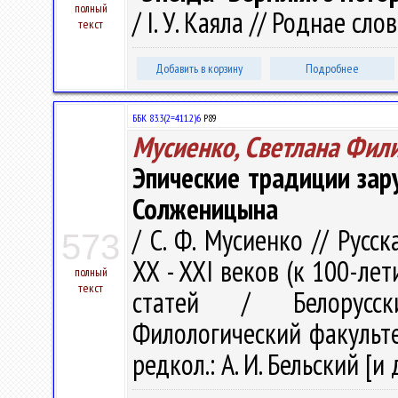
полный
/ І. У. Каяла // Роднае сло
текст
Добавить в корзину
Подробнее
ББК 83.3(2=411.2)6
Р89
Мусиенко, Светлана Фил
Эпические традиции зар
Солженицына
/ С. Ф. Мусиенко // Русс
573
XX - XXI веков (к 100-ле
полный
текст
статей / Белорусски
Филологический факультет 
редкол.: А. И. Бельский [и 