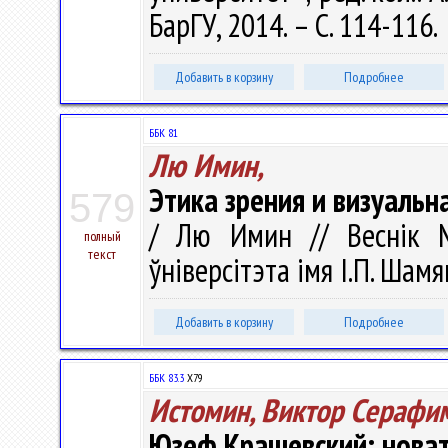
БарГУ, 2014. – С. 114-116.
Добавить в корзину
Подробнее
ББК 81
Лю Имин,
Этика зрения и визуаль
579
/ Лю Имин // Веснік М
полный
текст
ўніверсітэта імя І.П. Шамя
Добавить в корзину
Подробнее
ББК 83.3
Х79
Истомин, Виктор Серафи
Юзеф Крашевский: новат