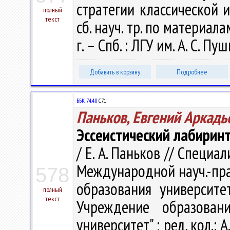
стратегии классической и
полный
текст
сб. науч. тр. по материал
г. – Спб. : ЛГУ им. А. С. Пу
Добавить в корзину
Подробнее
ББК 74.48
С71
Паньков, Евгений Аркадь
Эссеистический лабирин
/ Е. А. Паньков // Специали
Международной науч.-пра
578
образования университет
полный
текст
Учреждение образовани
университет" ; ред. кол.: 