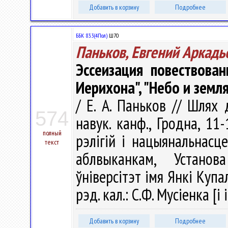
Добавить в корзину
Подробнее
ББК 83.3(4Пол)
Ш70
Паньков, Евгений Аркадь
Эссеизация повествова
Иерихона", "Небо и земл
/ Е. А. Паньков // Шлях
574
навук. канф., Гродна, 11-
полный
рэлігій і нацыянальнасц
текст
аблвыканкам, Установ
ўніверсітэт імя Янкі Купалы
рэд. кал.: С.Ф. Мусіенка [і 
Добавить в корзину
Подробнее