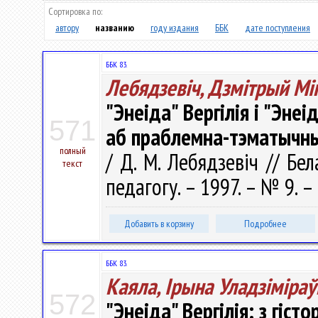
Сортировка по:
автору
названию
году издания
ББК
дате поступления
ББК 83.
Лебядзевіч, Дзмітрый Мі
"Энеіда" Вергілія i "Эне
571
аб праблемна-тэматычны
полный
/ Д. М. Лебядзевіч // Бе
текст
педагогу. – 1997. – № 9. – 
Добавить в корзину
Подробнее
ББК 83.
Каяла, Ірына Уладзіміраў
572
"Энеіда" Вергілія: з гіст