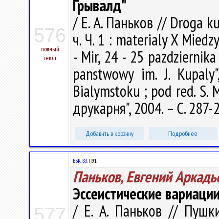
Грывалд"
/ Е. А. Паньков // Droga 
576
ч. Ч. 1 : materialy X Mie
полный
- Mir, 24 - 25 pazdziernika
текст
panstwowy im. J. Kupaly",
Bialymstoku ; pod red. S.
друкарня", 2004. – С. 287-
Добавить в корзину
Подробнее
ББК 83.
П91
Паньков, Евгений Аркадь
Эссеистические вариаци
/ Е. А. Паньков // Пушк
577