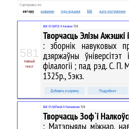
Сортировка по:
автору
названию
году издания
ББК
дате поступления
ББК 83.3(4П)5-8 Ажэшка
Т28
Творчасць Элізы Ажэшкі 
: зборнiк навуковых п
581
дзяржаўны ўніверсітэт
полный
філалогіі ; пад рэд. С. П. 
текст
1325р., 5экз.
Добавить в корзину
Подробнее
ББК 83.3(4Пол)6-8 Налковская
Т28
Творчасць Зоф`і Налкоўс
: Матэрыялы міжнар. нав