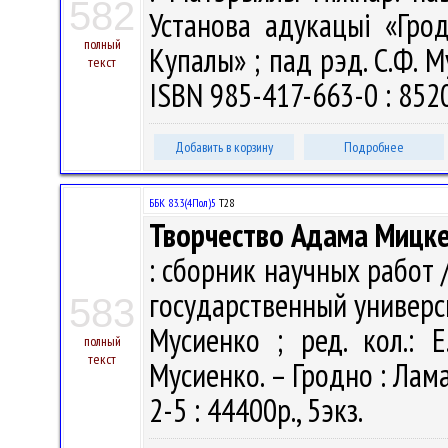
582
Установа адукацыі «Грод
полный
Купалы» ; пад рэд. С.Ф. Му
текст
ISBN 985-417-663-0 : 8520
Добавить в корзину
Подробнее
ББК 83.3(4Пол)5
Т28
Творчество Адама Мицке
: сборник научных работ
государственный универси
583
Мусиенко ; ред. кол.: Е
полный
текст
Мусиенко. – Гродно : Лама
2-5 : 44400р., 5экз.