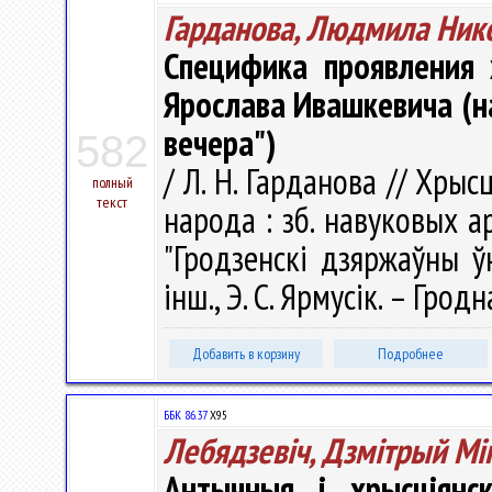
Гарданова, Людмила Ник
Специфика проявления 
Ярослава Ивашкевича (н
вечера")
582
/ Л. Н. Гарданова // Хрыс
полный
текст
народа : зб. навуковых ар
"Гродзенскі дзяржаўны ўн
інш., Э. С. Ярмусік. – Грод
Добавить в корзину
Подробнее
ББК 86.37
Х95
Лебядзевіч, Дзмітрый Мі
Антычныя і хрысціянс