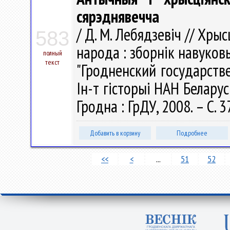
сярэднявечча
/ Д. М. Лебядзевіч // Хры
583
народа : зборнік навуко
полный
текст
"Гродненский государств
Ін-т гісторыі НАН Беларусі 
Гродна : ГрДУ, 2008. – С. 
Добавить в корзину
Подробнее
<<
<
...
51
52