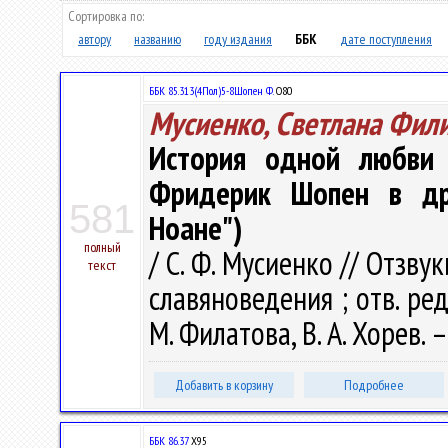
Сортировка по:
автору
названию
году издания
ББК
дате поступления
ББК 85.313(4Пол)5-8Шопен Ф.
О80
Мусиенко, Светлана Фил
История одной любви
Фридерик Шопен в др
581
Ноане")
полный
/ С. Ф. Мусиенко // Отзву
текст
славяноведения ; отв. ред.
М. Филатова, В. А. Хорев. –
Добавить в корзину
Подробнее
ББК 86.37
Х95