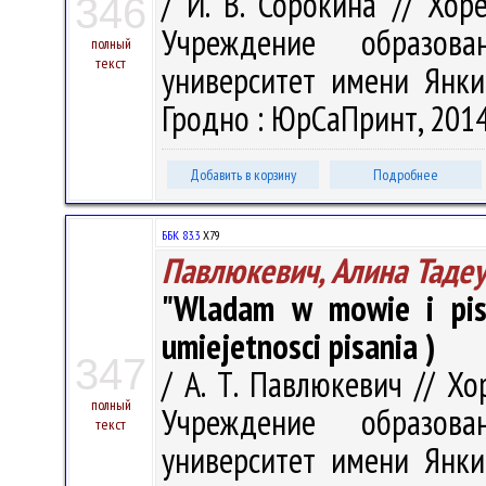
/ И. В. Сорокина // Хоре
346
Учреждение образова
полный
текст
университет имени Янки 
Гродно : ЮрСаПринт, 2014.
Добавить в корзину
Подробнее
ББК 83.3
Х79
Павлюкевич, Алина Таде
"Wladam w mowie i pism
umiejetnosci pisania )
347
/ А. Т. Павлюкевич // Хор
полный
Учреждение образова
текст
университет имени Янки 