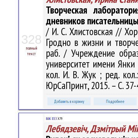
Творческая лаборатор
дневников писательницы
/ И. С. Хлистовская // Хо
328
Гродно в жизни и творчес
полный
раб. / Учреждение обра
текст
университет имени Янки Ку
кол. И. В. Жук ; ред. кол.
ЮрСаПринт, 2015. – С. 37-
Добавить в корзину
Подробнее
ББК 83.3
Х79
Лебядзевіч, Дзмітрый Мі