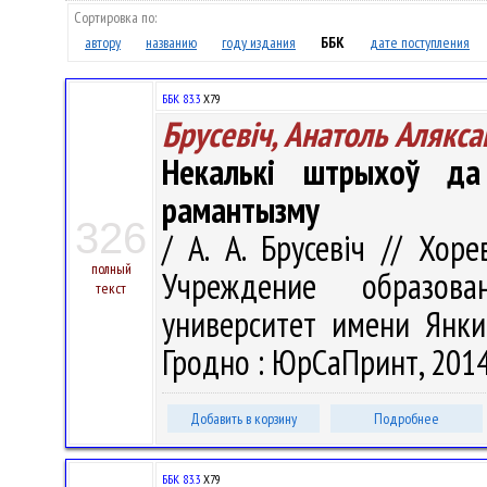
Сортировка по:
автору
названию
году издания
ББК
дате поступления
ББК 83.3
Х79
Брусевіч, Анатоль Алякса
Некалькі штрыхоў да 
рамантызму
326
/ А. А. Брусевіч // Хоре
полный
Учреждение образова
текст
университет имени Янки 
Гродно : ЮрСаПринт, 2014.
Добавить в корзину
Подробнее
ББК 83.3
Х79