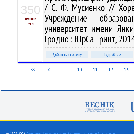
/ С. Ф. Мусиенко // Хоре
350
Учреждение образова
полный
текст
университет имени Янки 
Гродно : ЮрСаПринт, 2014.
Добавить в корзину
Подробнее
<<
<
...
10
11
12
13
© 1999-2026,
Гродненский государственный университет имени Янки Купалы