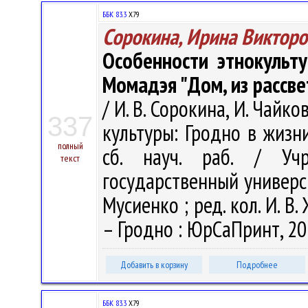
ББК 83.3
Х79
Сорокина, Ирина Викторо
Особенности этнокульт
Момадэя "Дом, из рассв
/ И. В. Сорокина, И. Чайко
337
культуры: Гродно в жизни
полный
сб. науч. раб. / Учр
текст
государственный университ
Мусиенко ; ред. кол. И. В. Ж
– Гродно : ЮрСаПринт, 201
Добавить в корзину
Подробнее
ББК 83.3
Х79