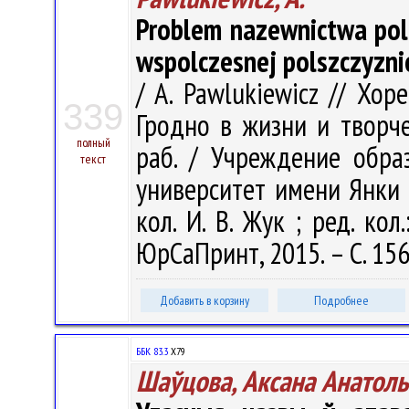
Problem nazewnictwa pol
wspolczesnej polszczyzni
/ A. Pawlukiewicz // Хор
339
Гродно в жизни и творчес
полный
раб. / Учреждение обра
текст
университет имени Янки Ку
кол. И. В. Жук ; ред. кол.
ЮрСаПринт, 2015. – С. 15
Добавить в корзину
Подробнее
ББК 83.3
Х79
Шаўцова, Аксана Анатол