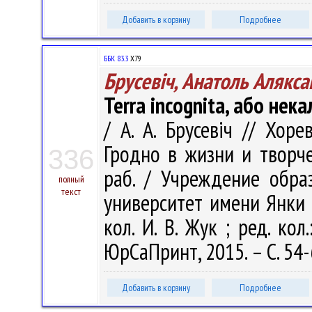
Добавить в корзину
Подробнее
ББК 83.3
Х79
Брусевіч, Анатоль Алякса
Terra incognita, або нек
/ А. А. Брусевіч // Хоре
Гродно в жизни и творчес
336
раб. / Учреждение обра
полный
текст
университет имени Янки Ку
кол. И. В. Жук ; ред. кол.
ЮрСаПринт, 2015. – С. 54-
Добавить в корзину
Подробнее