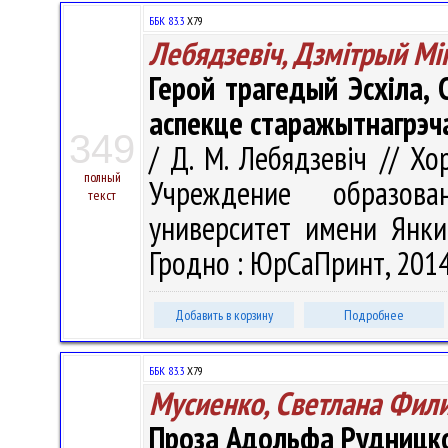
ББК 83.3
Х79
Лебядзевіч, Дзмітрый Мі
Герой трагедый Эсхіла,
аспекце старажытнагрэч
349
/ Д. М. Лебядзевіч // Хор
полный
Учреждение образова
текст
университет имени Янки 
Гродно : ЮрСаПринт, 2014.
Добавить в корзину
Подробнее
ББК 83.3
Х79
Мусиенко, Светлана Фил
Проза Адольфа Рудницк