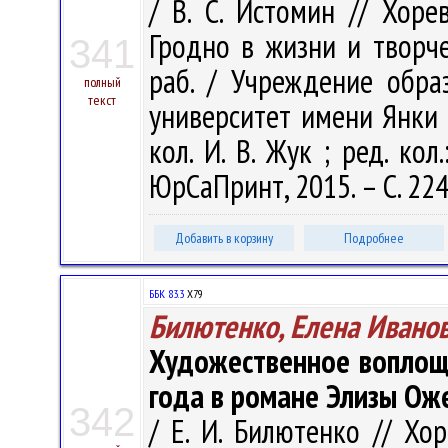
/ В. С. Истомин // Хоре
Гродно в жизни и творчес
341
раб. / Учреждение обра
полный
текст
университет имени Янки Ку
кол. И. В. Жук ; ред. кол.
ЮрСаПринт, 2015. – С. 22
Добавить в корзину
Подробнее
ББК 83.3
Х79
Билютенко, Елена Ивано
Художественное воплощ
года в романе Элизы Ож
342
/ Е. И. Билютенко // Хоре