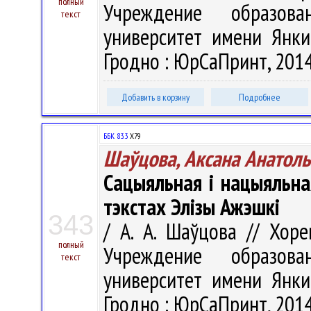
полный
Учреждение образова
текст
университет имени Янки 
Гродно : ЮрСаПринт, 2014.
Добавить в корзину
Подробнее
ББК 83.3
Х79
Шаўцова, Аксана Анатол
Сацыяльная і нацыяльн
тэкстах Элізы Ажэшкі
343
/ А. А. Шаўцова // Хорев
полный
Учреждение образова
текст
университет имени Янки 
Гродно : ЮрСаПринт, 2014.