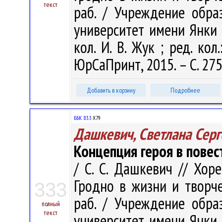
текст
раб. / Учреждение обра
университет имени Янки Ку
кол. И. В. Жук ; ред. кол.
ЮрСаПринт, 2015. – С. 27
Добавить в корзину
Подробнее
ББК 83.3
Х79
Дашкевич, Светлана Серг
Концепция героя в повес
/ С. С. Дашкевич // Хоре
Гродно в жизни и творчес
333
раб. / Учреждение обра
полный
текст
университет имени Янки Ку