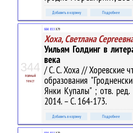
Добавить в корзину
Подробнее
ББК 83.3
Х79
Хоха, Светлана Сергеевн
Уильям Голдинг в лите
века
344
/ С. С. Хоха // Хоревские ч
полный
образования "Гродненск
текст
Янки Купалы" ; отв. ред.
2014. – С. 164-173.
Добавить в корзину
Подробнее
ББК 83.3
Х79