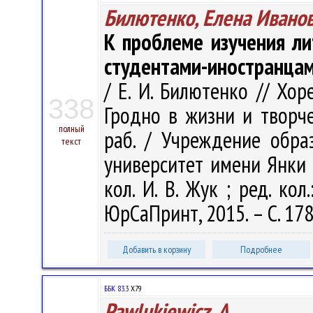
Билютенко, Елена Ивано
К проблеме изучения ли
студентами-иностранца
/ Е. И. Билютенко // Хор
338
Гродно в жизни и творчес
полный
раб. / Учреждение обра
текст
университет имени Янки Ку
кол. И. В. Жук ; ред. кол.
ЮрСаПринт, 2015. – С. 17
Добавить в корзину
Подробнее
ББК 83.3
Х79
Pawlukiewicz, A.