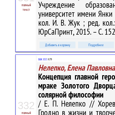
Учреждение образова
полный
текст
университет имени Янки Ку
кол. И. В. Жук ; ред. кол.
ЮрСаПринт, 2015. – С. 15
Добавить в корзину
Подробнее
ББК 83.3
Х79
Нелепко, Елена Павловна
Концепция главной гер
мраке Золотого Дворца
солярной философии
/ Е. П. Нелепко // Хоре
332
Гродно в жизни и творчес
полный