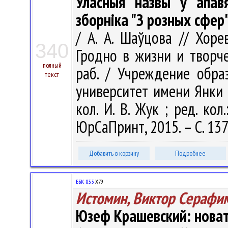
Уласныя назвы ў апав
зборніка "З розных сфер", 
/ А. А. Шаўцова // Хоре
340
Гродно в жизни и творчес
полный
раб. / Учреждение обра
текст
университет имени Янки Ку
кол. И. В. Жук ; ред. кол.
ЮрСаПринт, 2015. – С. 13
Добавить в корзину
Подробнее
ББК 83.3
Х79
Истомин, Виктор Серафи
Юзеф Крашевский: новат