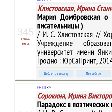
Хлистовская, Ирина Стан
Мария Домбровская о л
писательницы )
345
/ И. С. Хлистовская // Хо
полный
Учреждение образова
текст
университет имени Янки 
Гродно : ЮрСаПринт, 2014.
Добавить в корзину
Подробнее
ББК 83.3
Х79
Сорокина, Ирина Викторо
Парадокс в поэтических