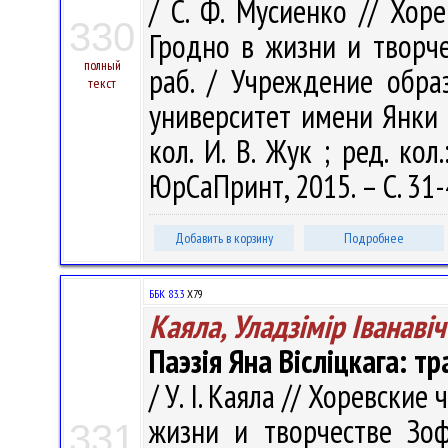
/ С. Ф. Мусиенко // Хоре
330
Гродно в жизни и творчес
полный
раб. / Учреждение обра
текст
университет имени Янки Ку
кол. И. В. Жук ; ред. кол.
ЮрСаПринт, 2015. – С. 31-
Добавить в корзину
Подробнее
ББК 83.3
Х79
Каяла, Уладзiмiр Iванавiч
Паэзія Яна Вісліцкага: т
/ У. I. Каяла // Хоревские
жизни и творчестве Зофь
331