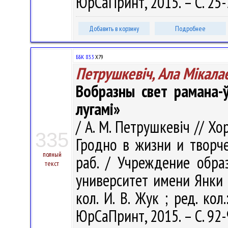
ЮрСаПринт, 2015. – С. 25-
Добавить в корзину
Подробнее
ББК 83.3
Х79
Петрушкевіч, Ала Мікала
Вобразны свет рамана-
лугамі»
/ А. М. Петрушкевіч // Хо
335
Гродно в жизни и творчес
полный
раб. / Учреждение обра
текст
университет имени Янки Ку
кол. И. В. Жук ; ред. кол.
ЮрСаПринт, 2015. – С. 92-