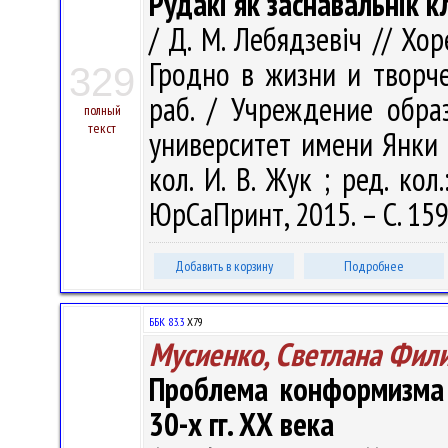
Рудакі як заснавальнік кл
/ Д. М. Лебядзевіч // Хор
Гродно в жизни и творчес
329
раб. / Учреждение обра
полный
текст
университет имени Янки Ку
кол. И. В. Жук ; ред. кол.
ЮрСаПринт, 2015. – С. 15
Добавить в корзину
Подробнее
ББК 83.3
Х79
Мусиенко, Светлана Фил
Проблема конформизма 
30-х гг. ХХ века