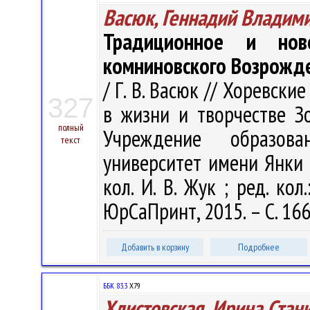
Васюк, Геннадий Владим
Традиционное и нов
комниновского Возрожд
/ Г. В. Васюк // Хоревски
327
в жизни и творчестве Зоф
полный
Учреждение образова
текст
университет имени Янки Ку
кол. И. В. Жук ; ред. кол.
ЮрСаПринт, 2015. – С. 16
Добавить в корзину
Подробнее
ББК 83.3
Х79
Хлистовская, Ирина Стан