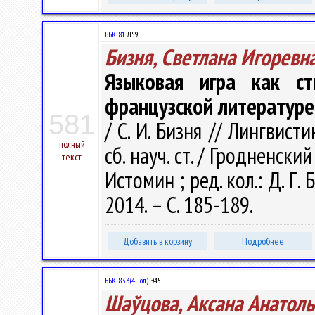
ББК 81.
Л59
Бизня, Светлана Игоревн
Языковая игра как ст
французской литературе
581
/ С. И. Бизня // Лингвист
полный
сб. науч. ст. / Гродненский
текст
Истомин ; ред. кол.: Д. Г.
2014. – С. 185-189.
Добавить в корзину
Подробнее
ББК 83.3(4Пол)
Э45
Шаўцова, Аксана Анатол