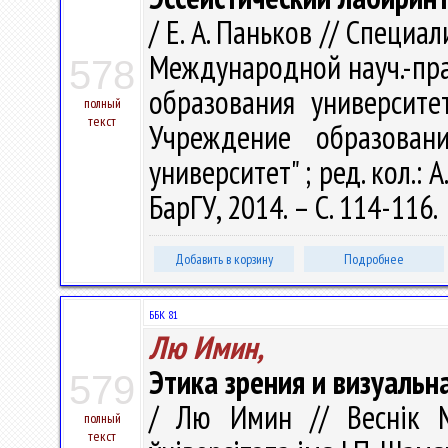
/ Е. А. Паньков // Специали
Международной науч.-пра
578
образования университет
полный
текст
Учреждение образовани
университет" ; ред. кол.: 
БарГУ, 2014. – С. 114-116.
Добавить в корзину
Подробнее
ББК 81
Лю Имин,
Этика зрения и визуаль
579
/ Лю Имин // Веснік М
полный
текст