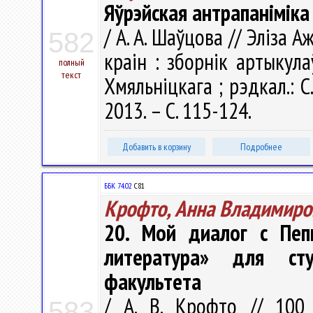
Яўрэйская антрапаніміка
/ А. А. Шаўцова // Эліза 
582
краін : зборнік артыкулаў
полный
текст
Хмяльніцкага ; рэдкал.: С.
2013. – С. 115-124.
Добавить в корзину
Подробнее
ББК 74.02
С81
Крофто, Анна Владимиро
20. Мой диалог с Пеп
литература» для сту
факультета
/ А. В. Крофто // 100
583