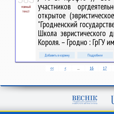
участников оргдеятель
полный
текст
открытое (эвристическо
"Гродненский государств
Школа эвристического ди
Короля. – Гродно : ГрГУ им
Добавить в корзину
Подробнее
<<
<
...
16
17