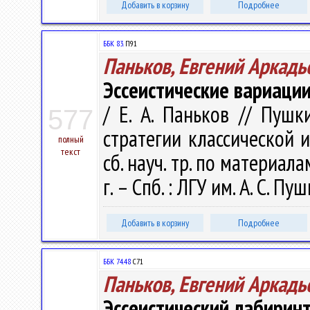
Добавить в корзину
Подробнее
ББК 83.
П91
Паньков, Евгений Аркадь
Эссеистические вариаци
/ Е. А. Паньков // Пушк
577
стратегии классической и
полный
текст
сб. науч. тр. по материал
г. – Спб. : ЛГУ им. А. С. Пу
Добавить в корзину
Подробнее
ББК 74.48
С71
Паньков, Евгений Аркадь
Эссеистический лабирин