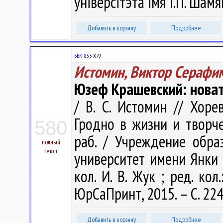
ўніверсітэта імя І.П. Шамя
Добавить в корзину
Подробнее
ББК 83.3
Х79
Истомин, Виктор Серафи
Юзеф Крашевский: новат
/ В. С. Истомин // Хоре
Гродно в жизни и творчес
580
раб. / Учреждение обра
полный
текст
университет имени Янки Ку
кол. И. В. Жук ; ред. кол.
ЮрСаПринт, 2015. – С. 22
Добавить в корзину
Подробнее