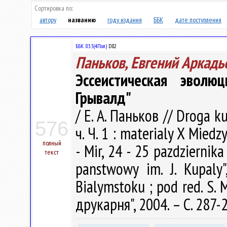
Сортировка по:
автору
названию
году издания
ББК
дате поступления
ББК 83.3(4Пол)
D82
Паньков, Евгений Аркадь
Эссеистическая эвол
Грывалд"
/ Е. А. Паньков // Droga 
576
ч. Ч. 1 : materialy X Mie
полный
- Mir, 24 - 25 pazdziernika
текст
panstwowy im. J. Kupaly",
Bialymstoku ; pod red. S.
друкарня", 2004. – С. 287-