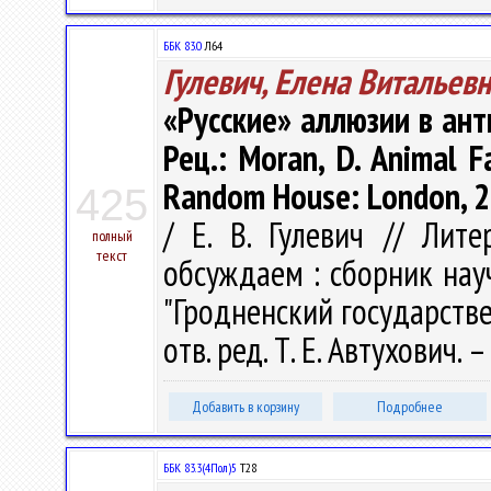
ББК 83.0
Л64
Гулевич, Елена Витальев
«Русские» аллюзии в ант
Рец.: Moran, D. Animal F
Random House: London, 20
425
/ Е. В. Гулевич // Лите
полный
текст
обсуждаем : сборник нау
"Гродненский государств
отв. ред. Т. Е. Автухович.
Добавить в корзину
Подробнее
ББК 83.3(4Пол)5
Т28