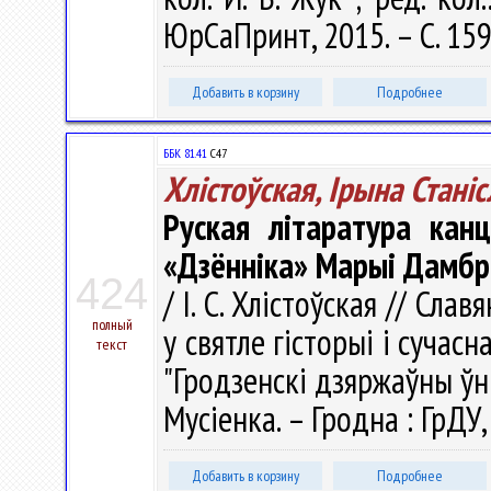
ЮрСаПринт, 2015. – С. 15
Добавить в корзину
Подробнее
ББК 81.41
С47
Хлістоўская, Ірына Стані
Руская літаратура кан
«Дзённіка» Марыі Дамбр
424
/ І. С. Хлістоўская // Сла
полный
у святле гісторыі і сучасн
текст
"Гродзенскі дзяржаўны ўні
Мусіенка. – Гродна : ГрДУ,
Добавить в корзину
Подробнее