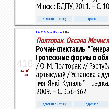
Мінск : БДПУ, 2011. – С. 1
Добавить в корзину
Подробнее
ББК 83.3(4Беі)6-8 Купала Я.
Р96
Полторак, Оксана Мечис
Роман-спектакль "Генер
Гротескные формы в обл
416
/ О. М. Полторак // Рэспуб
полный
артыкулаў / Установа аду
текст
імя Янкі Купалы" ; рэдкал.
2009. – С. 356-362.
Добавить в корзину
Подробнее