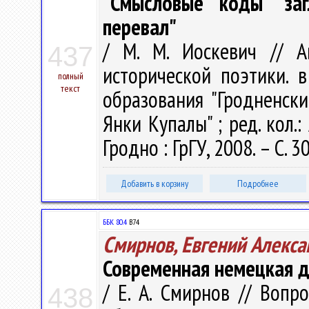
"Смысловые коды" заг
перевал"
/ М. М. Иоскевич // А
437
исторической поэтики. в 
полный
текст
образования "Гродненск
Янки Купалы" ; ред. кол.: 
Гродно : ГрГУ, 2008. – С. 3
Добавить в корзину
Подробнее
ББК 80.4
В74
Смирнов, Евгений Алекс
Современная немецкая д
/ Е. А. Смирнов // Воп
438