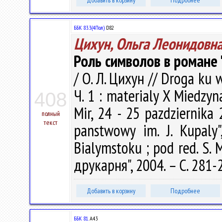
Добавить в корзину
Подробнее
ББК 83.3(4Пол)
D82
Цихун, Ольга Леонидовн
Роль символов в романе
/ О. Л. Цихун // Droga ku 
Ч. 1 : materialy X Miedzy
408
Mir, 24 - 25 pazdziernika 2
полный
текст
panstwowy im. J. Kupaly",
Bialymstoku ; pod red. S.
друкарня", 2004. – С. 281-
Добавить в корзину
Подробнее
ББК 81.
А43