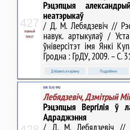
Рэцэпцыя александры
неатэрыкаў
427
/ Д. М. Лебядзевіч // Рэ
полный
навук. артыкулаў / Уст
текст
ўніверсітэт імя Янкі Купа
Гродна : ГрДУ, 2009. – С. 
Добавить в корзину
Подробнее
ББК 81.41
Ф42
Лебядзевіч, Дзмітрый Мі
Рэцэпцыя Вергілія ў л
Адраджэння
/ Д. М. Лебядзевіч //
428