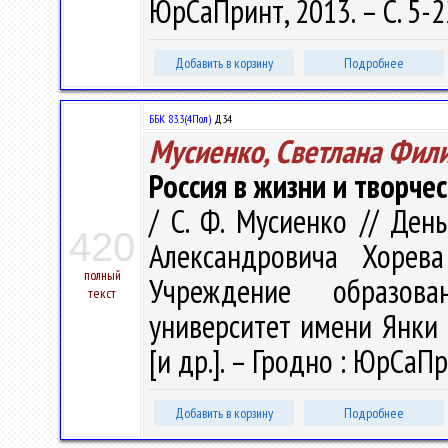
ЮрСаПринт, 2013. – С. 5-2
Добавить в корзину
Подробнее
ББК 83.3(4Пол)
Д34
Мусиенко, Светлана Фил
Россия в жизни и творче
/ С. Ф. Мусиенко // Ден
420
Александровича Хорева
полный
Учреждение образова
текст
университет имени Янки К
[и др.]. – Гродно : ЮрСаПр
Добавить в корзину
Подробнее