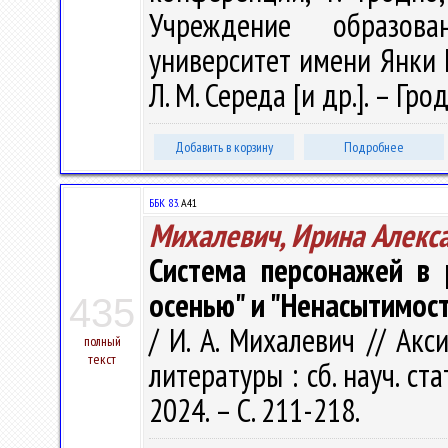
Учреждение образова
университет имени Янки Куп
Л. М. Середа [и др.]. – Гро
Добавить в корзину
Подробнее
ББК 83.
А41
Михалевич, Ирина Алекс
Система персонажей в 
осенью" и "Ненасытимос
435
/ И. А. Михалевич // Ак
полный
текст
литературы : сб. науч. ст
2024. – С. 211-218.