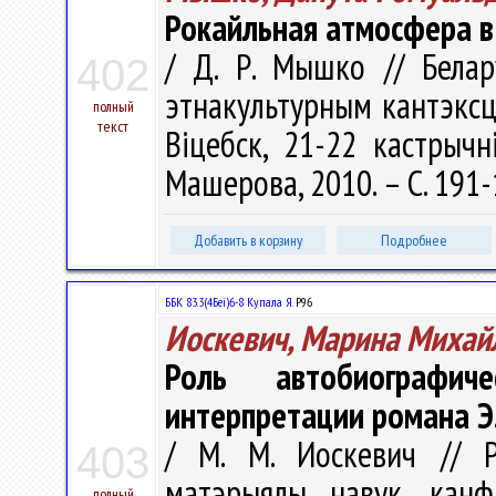
Рокайльная атмосфера в
/ Д. Р. Мышко // Белар
402
этнакультурным кантэксце
полный
текст
Віцебск, 21-22 кастрычн
Машерова, 2010. – С. 191
Добавить в корзину
Подробнее
ББК 83.3(4Беі)6-8 Купала Я.
Р96
Иоскевич, Марина Михай
Роль автобиографи
интерпретации романа Э.
/ М. М. Иоскевич // Рэ
403
матэрыялы навук. канф
полный