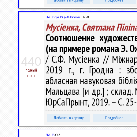
Добавить в корзину
Подробнее
ББК 83.3(4Пол)5-8 Ажэшка Э.
М58
Мусіенка, Святлана Піліп
Соотношение художеств
(на примере романа Э. 
/ С.Ф. Мусіенка // Міжн
440
2019 г., г. Гродна : з
полный
текст
абласная навуковая бібліят
Мальцава [и др.] ; склад. М
ЮрСаПрынт, 2019. – С. 25
Добавить в корзину
Подробнее
ББК 83.
С47