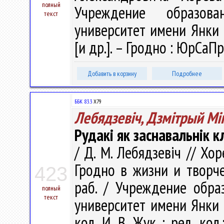
полный
Учреждение образова
текст
университет имени Янки К
[и др.]. – Гродно : ЮрСаПр
Добавить в корзину
Подробнее
ББК 83.3
Х79
Лебядзевіч, Дзмітрый Мі
Рудакі як заснавальнік кл
/ Д. М. Лебядзевіч // Хор
Гродно в жизни и творчес
423
раб. / Учреждение обра
полный
текст
университет имени Янки Ку
кол. И. В. Жук ; ред. кол.