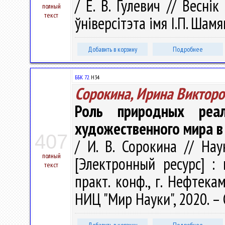
/ Е. В. Гулевич // Весні
полный
текст
ўніверсітэта імя І.П. Шамя
Добавить в корзину
Подробнее
ББК 72.
Н34
Сорокина, Ирина Викторо
Роль природных реал
художественного мира в 
407
/ И. В. Сорокина // На
полный
[Электронный ресурс] : 
текст
практ. конф., г. Нефтека
НИЦ "Мир Науки", 2020. – 