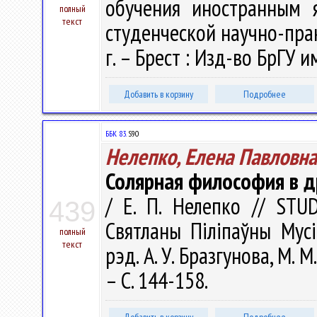
обучения иностранным 
полный
текст
студенческой научно-пра
г. – Брест : Изд-во БрГУ им
Добавить в корзину
Подробнее
ББК 83.
S90
Нелепко, Елена Павловна
Солярная философия в д
/ Е. П. Нелепко // ST
439
Святланы Піліпаўны Мусі
полный
текст
рэд. А. У. Бразгунова, М. М
– С. 144-158.