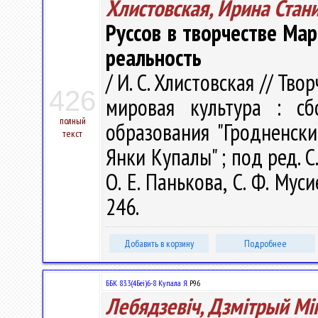
Хлистовская, Ирина Стан
Руссов в творчестве Ма
реальность
/ И. С. Хлистовская // Т
426
мировая культура : с
полный
образования "Гродненск
текст
Янки Купалы" ; под ред. С.
О. Е. Панькова, С. Ф. Мус
246.
Добавить в корзину
Подробнее
ББК 83.3(4Беі)6-8 Купала Я.
Р96
Лебядзевіч, Дзмітрый Мі