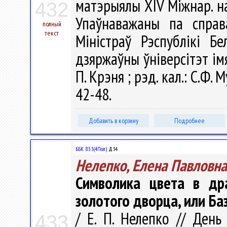
матэрыялы ХIV Міжнар. нав
432
Упаўнаважаны па справ
полный
текст
Міністраў Рэспублікі Бе
дзяржаўны ўніверсітэт імя 
П. Крэня ; рэд. кал.: С.Ф. М
42-48.
Добавить в корзину
Подробнее
ББК 83.3(4Пол)
Д34
Нелепко, Елена Павловна
Символика цвета в др
золотого дворца, или Ба
/ Е. П. Нелепко // День
433