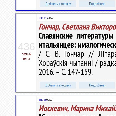
Добавить в корзину
Подробнее
ББК 83.3
Л64
Гончар, Светлана Виктор
Славянские литературы
итальянцев: ималогическ
436
/ С. В. Гончар // Літар
полный
текст
Хораўскія чытанні / рэдкал
2016. – С. 147-159.
Добавить в корзину
Подробнее
ББК 83.0
А22
Иоскевич, Марина Михай