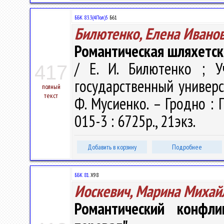
ББК 83.3(4Пол)5
Б61
Билютенко, Елена Ивано
Романтическая шляхетска
/ Е. И. Билютенко ; У
417
государственный универси
полный
текст
Ф. Мусиенко. – Гродно : Г
015-3 : 6725р., 21экз.
Добавить в корзину
Подробнее
ББК 81.
Х98
Иоскевич, Марина Михай
Романтический конфл