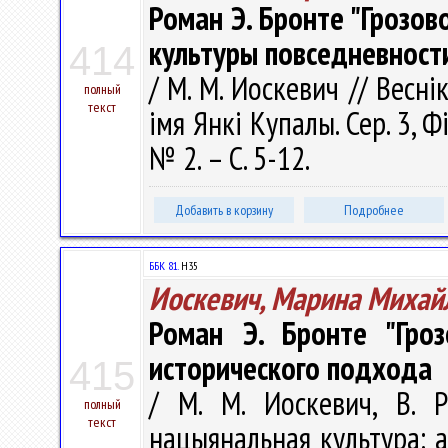
Роман Э. Бронте "Грозов
культуры повседневност
414
/ М. М. Иоскевич // Весні
полный
текст
імя Янкі Купалы. Сер. 3, Фі
№ 2. – С. 5-12.
Добавить в корзину
Подробнее
ББК 81.
Н35
Иоскевич, Марина Михай
Роман Э. Бронте "Гроз
исторического подхода
415
/ М. М. Иоскевич, В. 
полный
текст
нацыянальная культура: ас