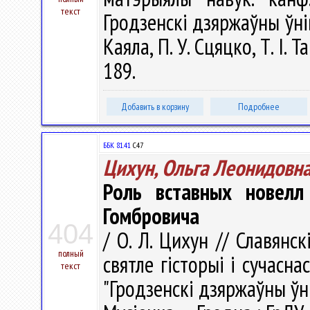
текст
Гродзенскi дзяржаўны ўнiве
Каяла, П. У. Сцяцко, Т. І. 
189.
Добавить в корзину
Подробнее
ББК 81.41
С47
Цихун, Ольга Леонидовн
Роль вставных новел
Гомбровича
404
/ О. Л. Цихун // Славянск
полный
святле гісторыі і сучасна
текст
"Гродзенскі дзяржаўны ўні