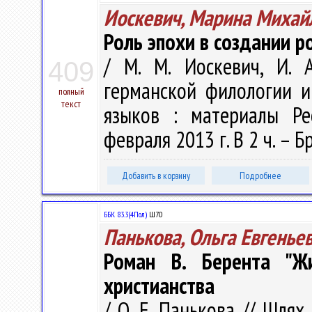
Иоскевич, Марина Михай
Роль эпохи в создании р
/ М. М. Иоскевич, И. 
409
германской филологии 
полный
текст
языков : материалы Респ
февраля 2013 г. В 2 ч. – Б
Добавить в корзину
Подробнее
ББК 83.3(4Пол)
Ш70
Панькова, Ольга Евгенье
Роман В. Берента "Ж
христианства
/ О. Е. Панькова // Шлях