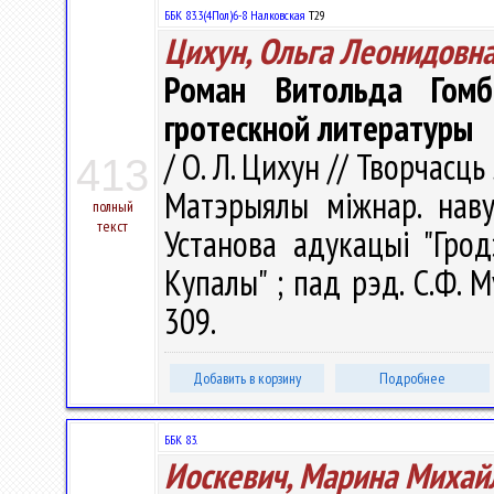
ББК 83.3(4Пол)6-8 Налковская
Т29
Цихун, Ольга Леонидовн
Роман Витольда Гомб
гротескной литературы
/ О. Л. Цихун // Творчасць
413
Матэрыялы міжнар. навук
полный
текст
Установа адукацыі "Грод
Купалы" ; пад рэд. С.Ф. М
309.
Добавить в корзину
Подробнее
ББК 83.
Иоскевич, Марина Михай