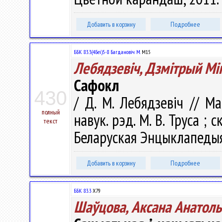
Добавить в корзину
Подробнее
ББК 83.3(4Беі)5-8 Багдановіч М.
М15
Лебядзевіч, Дзмітрый Мі
Сафокл
430
/ Д. М. Лебядзевіч // М
полный
навук. рэд. М. В. Труса ; ск
текст
Беларуская Энцыклапедыя і
Добавить в корзину
Подробнее
ББК 83.3
Х79
Шаўцова, Аксана Анатол