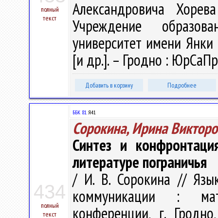
Александровича Хорева
полный
текст
Учреждение образова
университет имени Янки К
[и др.]. – Гродно : ЮрСаПр
Добавить в корзину
Подробнее
ББК 81.
Я41
Сорокина, Ирина Викторо
Синтез и конфронтация
литературе пограничья
/ И. В. Сорокина // Яз
434
коммуникации : мат
полный
конференции, г. Гродно
текст