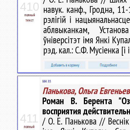
410
навук. канф., Гродна, 11-
полный
рэлігій і нацыянальнасц
текст
аблвыканкам, Установ
ўніверсітэт імя Янкі Купалы
рэд. кал.: С.Ф. Мусіенка [і 
Добавить в корзину
Подробнее
ББК 83.
Панькова, Ольга Евгенье
Роман В. Берента "Оз
восприятия действитель
411
/ О. Е. Панькова // Весні
полный