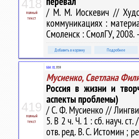
перевал"
418
/ М. М. Иоскевич // Худ
полный
текст
коммуникациях : материал
Смоленск : СмолГУ, 2008. –
Добавить в корзину
Подробнее
ББК 81.
Л59
Мусиенко, Светлана Фил
Россия в жизни и твор
аспекты проблемы)
419
/ С. Ф. Мусиенко // Линг
полный
5. В 2 ч. Ч. 1 : сб. науч. с
текст
отв. ред. В. С. Истомин ; ре