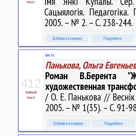
імя Янкі Купалы. Сер. 
текст
Сацыялогія. Педагогіка. 
2005. – № 2. – С. 238-244.
Добавить в корзину
Подробнее
ББК 83.
Панькова, Ольга Евгенье
Роман В.Берента "Ж
412
художественная трансфо
полный
/ О. Е. Панькова // Весні
текст
2005. – № 1(35). – С. 91-9
Добавить в корзину
Подробнее