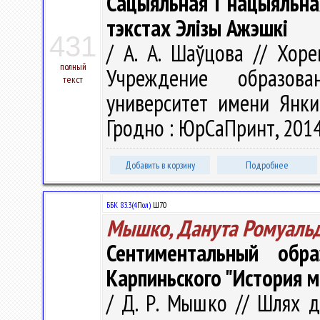
Сацыяльная і нацыяльн
тэкстах Элізы Ажэшкі
431
/ А. А. Шаўцова // Хорев
полный
Учреждение образова
текст
университет имени Янки 
Гродно : ЮрСаПринт, 2014.
Добавить в корзину
Подробнее
ББК 83.3(4Пол)
Ш70
Мышко, Данута Ромуаль
Сентиментальный обр
Карпиньского "История м
/ Д. Р. Мышко // Шлях д