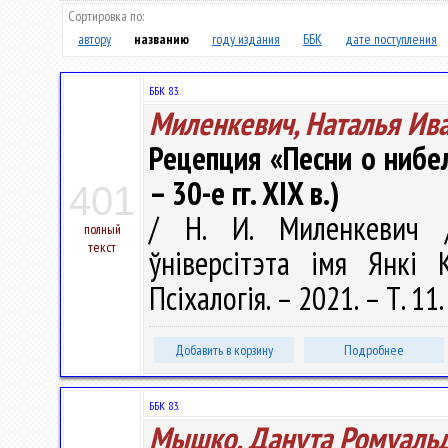
Сортировка по:
автору
названию
году издания
ББК
дате поступления
ББК 83.
Миленкевич, Наталья Ив
Рецепция «Песни о нибел
– 30-е гг. XIX в.)
401
/ Н. И. Миленкевич /
полный
текст
ўніверсітэта імя Янкі К
Псіхалогія. – 2021. – Т. 11.
Добавить в корзину
Подробнее
ББК 83.
Мышко, Данута Ромуаль