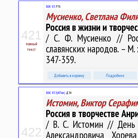
ББК 83.
Р76
Мусиенко, Светлана Фил
Россия в жизни и творче
421
/ С. Ф. Мусиенко // Ро
полный
славянских народов. – М. 
текст
347-359.
Добавить в корзину
Подробнее
ББК 83.3(4Пол)
Д34
Истомин, Виктор Серафи
Россия в творчестве Анр
/ В. С. Истомин // День
422
Александровича Хорева