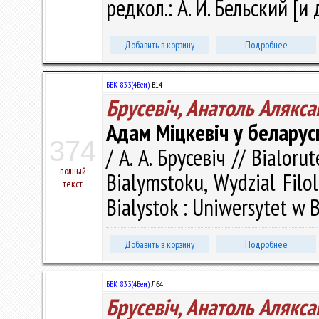
редкол.: А. И. Бельский [и 
Добавить в корзину
Подробнее
ББК 83.3(4Беи)
В14
Брусевіч, Анатоль Алякса
Адам Міцкевіч у беларус
374
/ А. А. Брусевіч // Bialoru
полный
Bialymstoku, Wydzial Filol
текст
Bialystok : Uniwersytet w 
Добавить в корзину
Подробнее
ББК 83.3(4Беи)
Л64
Брусевіч, Анатоль Алякса