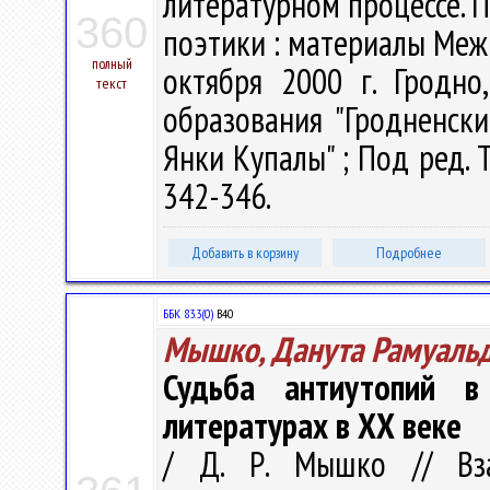
литературном процессе. 
360
поэтики : материалы Меж
полный
октября 2000 г. Гродно
текст
образования "Гродненск
Янки Купалы" ; Под ред. Т.
342-346.
Добавить в корзину
Подробнее
ББК 83.3(0)
В40
Мышко, Данута Рамуаль
Судьба антиутопий в
литературах в ХХ веке
/ Д. Р. Мышко // Вз