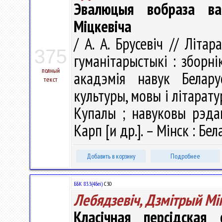
Эвалюцыя вобраза ва
Міцкевіча
/ А. А. Брусевіч // Літа
375
гуманітарыстыкі : зборн
полный
акадэмія навук Белару
текст
культуры, мовы і літарату
Купалы ; навуковы рэдакт
Карп [и др.]. – Мінск : Бел
Добавить в корзину
Подробнее
ББК 83.3(4Беі)
С30
Лебядзевіч, Дзмітрый Мі
Класічная персідская