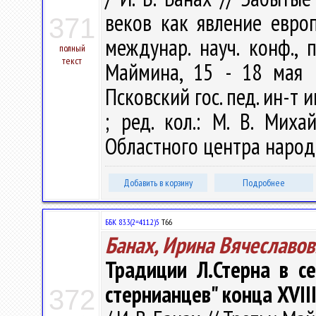
веков как явление евро
371
междунар. науч. конф., 
полный
текст
Маймина, 15 - 18 мая 
Псковский гос. пед. ин-т и
; ред. кол.: М. В. Миха
Областного центра народн
Добавить в корзину
Подробнее
ББК 83.3(2=411.2)5
Т66
Банах, Ирина Вячеславов
Традиции Л.Стерна в с
стернианцев" конца XVIII
372