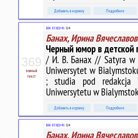
Добавить в корзину
Подробнее
ББК 83.3(0)=41
S24
Банах, Ирина Вячеславов
Черный юмор в детской 
/ И. В. Банах // Satyra w 
369
Uniwersytet w Bialymstoku.
полный
текст
; studia pod redakcja
Uniwersytetu w Bialymstok
Добавить в корзину
Подробнее
ББК 83.3(0)=41
S24
Банах, Ирина Вячеславов