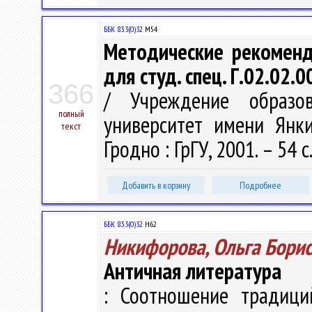
ББК 83.3(0)32
М54
Методические рекоменд
для студ. спец. Г.02.02.
366
/ Учреждение образов
полный
университет имени Янки
текст
Гродно : ГрГУ, 2001. – 54 с
Добавить в корзину
Подробнее
ББК 83.3(0)32
Н62
Никифорова, Ольга Бори
Античная литература
: Соотношение традици