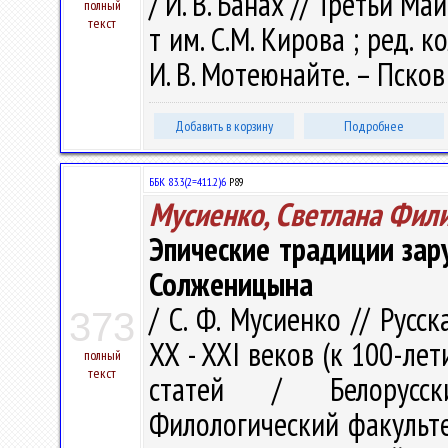
/ И. В. Банах // Третьи Ма
полный
текст
т им. С.М. Кирова ; ред. ко
И. В. Мотеюнайте. – Псков 
Добавить в корзину
Подробнее
ББК 83.3(2=411.2)6
Р89
Мусиенко, Светлана Фил
Эпические традиции зар
Солженицына
/ С. Ф. Мусиенко // Русс
373
XX - XXI веков (к 100-ле
полный
текст
статей / Белорусски
Филологический факультет 