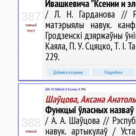
Ивашкевича "Ксении и эл
/ Л. Н. Гарданова // Р
387
матэрыялы навук. канф
полный
текст
Гродзенскi дзяржаўны ўнiве
Каяла, П. У. Сцяцко, Т. І. 
229.
Добавить в корзину
Подробнее
ББК 83.3(4Беі)6-8 Купала Я.
Р96
Шаўцова, Аксана Анатол
Функцыі ўласных назваў 
/ А. А. Шаўцова // Рэспуб
388
навук. артыкулаў / Уст
полный