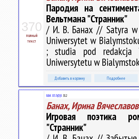
Пародия на сентимент
Вельтмана "Странник"
370
/ И. В. Банах // Satyra w
полный
Uniwersytet w Bialymstoku.
текст
; studia pod redakcja
Uniwersytetu w Bialymstoku
Добавить в корзину
Подробнее
ББК 83.3(0)5
З12
Банах, Ирина Вячеславов
Игровая поэтика ром
"Странник"
/ И. В. Банах // Забыты