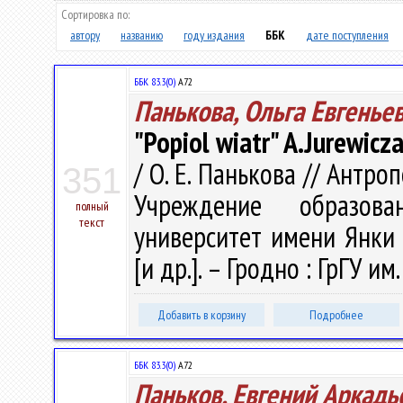
Сортировка по:
автору
названию
году издания
ББК
дате поступления
ББК 83.3(0)
А72
Панькова, Ольга Евгенье
"Popiol wiatr" A.Jurewicza:
/ О. Е. Панькова // Антропо
351
Учреждение образова
полный
текст
университет имени Янки К
[и др.]. – Гродно : ГрГУ и
Добавить в корзину
Подробнее
ББК 83.3(0)
А72
Паньков, Евгений Аркадь