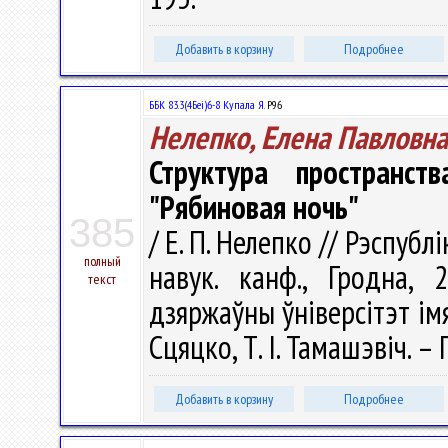
Добавить в корзину
Подробнее
ББК 83.3(4Беі)6-8 Купала Я.
Р96
Нелепко, Елена Павловна
Структура пространс
"Рябиновая ночь"
385
/ Е. П. Нелепко // Рэспуб
полный
навук. канф., Гродна, 
текст
дзяржаўны ўнiверсітэт iмя Я
Сцяцко, Т. І. Тамашэвіч. – 
Добавить в корзину
Подробнее