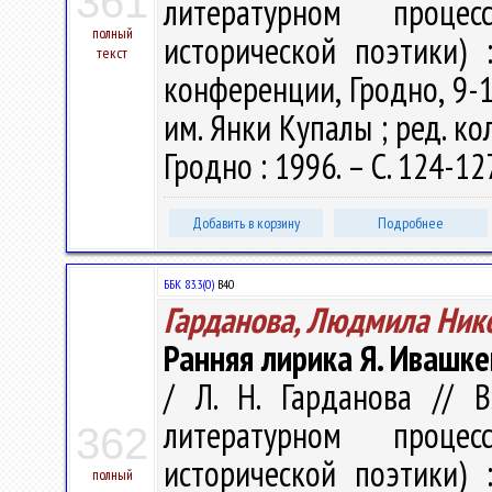
361
литературном проце
полный
исторической поэтики)
текст
конференции, Гродно, 9-12
им. Янки Купалы ; ред. кол.
Гродно : 1996. – С. 124-12
Добавить в корзину
Подробнее
ББК 83.3(0)
В40
Гарданова, Людмила Ник
Ранняя лирика Я. Ивашке
/ Л. Н. Гарданова // 
литературном проце
362
исторической поэтики)
полный