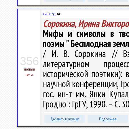
ББК 83.3(0)
В40
Сорокина, Ирина Викторо
Мифы и символы в твор
поэмы " Бесплодная земля
/ И. В. Сорокина // В
356
литературном проце
полный
исторической поэтики): 
текст
научной конференции, Гро
гос. ин-т им. Янки Купалы
Гродно : ГрГУ, 1998. – С. 3
Добавить в корзину
Подробнее