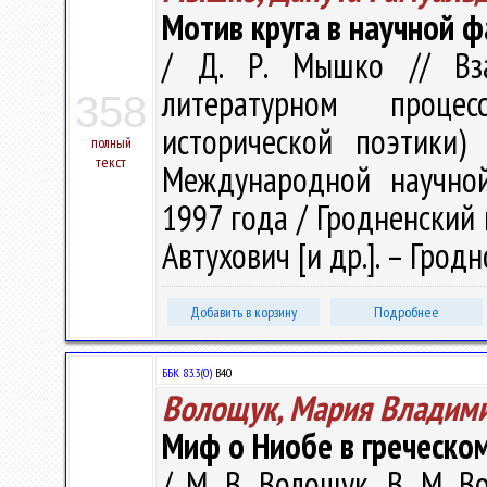
Мотив круга в научной ф
/ Д. Р. Мышко // Вз
литературном проце
358
исторической поэтики)
полный
текст
Международной научной
1997 года / Гродненский го
Автухович [и др.]. – Гродно
Добавить в корзину
Подробнее
ББК 83.3(0)
В40
Волощук, Мария Владим
Миф о Ниобе в греческом
/ М. В. Волощук, В. М. 