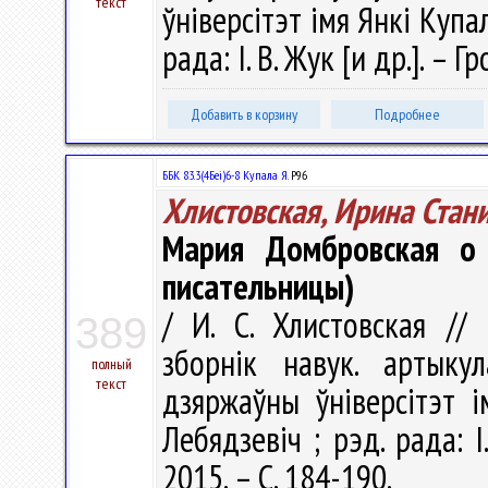
текст
ўніверсітэт імя Янкі Купал
рада: І. В. Жук [и др.]. –
Добавить в корзину
Подробнее
ББК 83.3(4Беі)6-8 Купала Я.
Р96
Хлистовская, Ирина Стан
Мария Домбровская о 
писательницы)
/ И. С. Хлистовская // 
389
зборнік навук. артыку
полный
текст
дзяржаўны ўніверсітэт і
Лебядзевіч ; рэд. рада: І
2015. – С. 184-190.