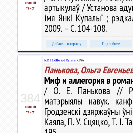
полный
артыкулаў / Установа аду
текст
імя Янкі Купалы" ; рэдкал.
2009. – С. 104-108.
Добавить в корзину
Подробнее
ББК 83.3(4Беі)6-8 Купала Я.
Р96
Панькова, Ольга Евгенье
Миф и аллегория в роман
/ О. Е. Панькова // Рэ
384
матэрыялы навук. канф
полный
Гродзенскi дзяржаўны ўнiве
текст
Каяла, П. У. Сцяцко, Т. І. 
195.