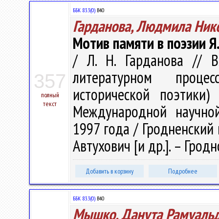
ББК 83.3(0)
В40
Гарданова, Людмила Ник
Мотив памяти в поэзии Я.
/ Л. Н. Гарданова // 
литературном проце
357
исторической поэтики)
полный
текст
Международной научной
1997 года / Гродненский го
Автухович [и др.]. – Гродно
Добавить в корзину
Подробнее
ББК 83.3(0)
В40
Мышко, Данута Рамуаль