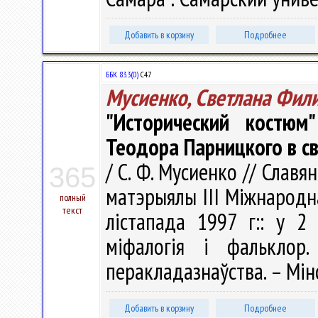
Добавить в корзину
Подробнее
ББК 83.3(0)
С47
Мусиенко, Светлана Фил
"Исторический костюм
Теодора Парницкого в с
/ С. Ф. Мусиенко // Славя
365
матэрыялы III Мiжнародн
полный
текст
лістапада 1997 г:: у 2 
міфалогія і фальклор
перакладазнаўства. – Мінск
Добавить в корзину
Подробнее