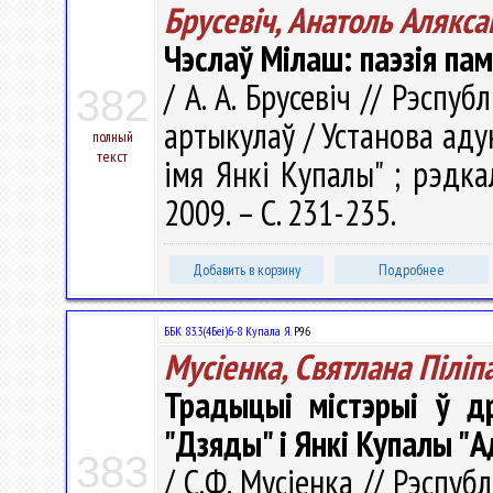
Брусевіч, Анатоль Алякса
Чэслаў Мілаш: паэзія п
/ А. А. Брусевіч // Рэспуб
382
артыкулаў / Установа аду
полный
текст
імя Янкі Купалы" ; рэдкал.
2009. – С. 231-235.
Добавить в корзину
Подробнее
ББК 83.3(4Беі)6-8 Купала Я.
Р96
Мусіенка, Святлана Піліп
Традыцыі містэрыі ў д
"Дзяды" і Янкі Купалы "
383
/ С.Ф. Мусіенка // Рэспубл