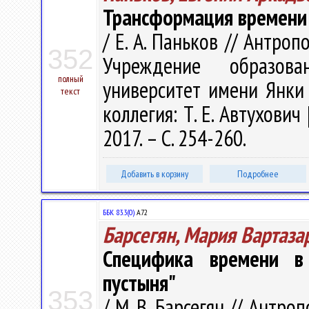
Трансформация времени 
/ Е. А. Паньков // Антропол
352
Учреждение образова
полный
университет имени Янки Ку
текст
коллегия: Т. Е. Автухович 
2017. – С. 254-260.
Добавить в корзину
Подробнее
ББК 83.3(0)
А72
Барсегян, Мария Вартаза
Специфика времени в
пустыня"
353
/ М. В. Барсегян // Антропо