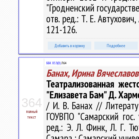
"Гродненский государств
отв. ред.: Т. Е. Автухович,
121-126.
Добавить в корзину
Подробнее
ББК 83.3(0)
Л64
Банах, Ирина Вячеславов
Театрализованная жест
"Елизавета Бам" Д. Харм
364
/ И. В. Банах // Литерат
полный
ГОУВПО "Самарский гос. 
текст
ред.: Э. Л. Финк, Л. Г. Т
Самара : Самарский универ