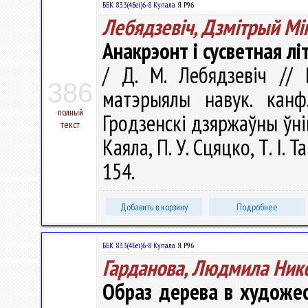
ББК 83.3(4Беі)6-8 Купала Я.
Р96
Лебядзевіч, Дзмітрый Мі
Анакрэонт і сусветная л
/ Д. М. Лебядзевіч // Р
386
матэрыялы навук. канф
полный
Гродзенскi дзяржаўны ўнiве
текст
Каяла, П. У. Сцяцко, Т. І. 
154.
Добавить в корзину
Подробнее
ББК 83.3(4Беі)6-8 Купала Я.
Р96
Гарданова, Людмила Ник
Образ дерева в художес