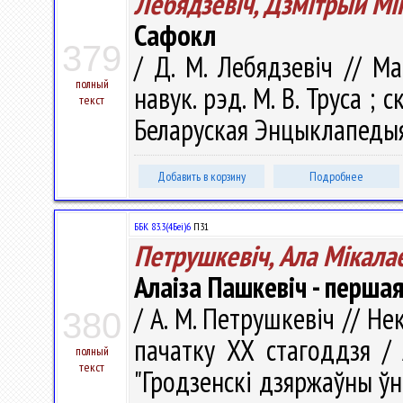
Лебядзевіч, Дзмітрый Мі
Сафокл
379
/ Д. М. Лебядзевіч // М
полный
навук. рэд. М. В. Труса ; ск
текст
Беларуская Энцыклапедыя і
Добавить в корзину
Подробнее
ББК 83.3(4Беі)6
П31
Петрушкевіч, Ала Мікала
Алаіза Пашкевіч - перша
/ А. М. Петрушкевіч // Н
380
пачатку ХХ стагоддзя / 
полный
текст
"Гродзенскі дзяржаўны ўнів