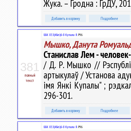
Жука. – Гродна : ГрДУ, 2010
Добавить в корзину
Подробнее
ББК 83.3(4Беі)6-8 Купала Я.
Р96
Мышко, Данута Ромуаль
Станислав Лем - человек
/ Д. Р. Мышко // Рэспублі
381
артыкулаў / Установа аду
полный
текст
імя Янкі Купалы" ; рэдкал.
296-301.
Добавить в корзину
Подробнее
ББК 83.3(4Беі)6-8 Купала Я.
Р96