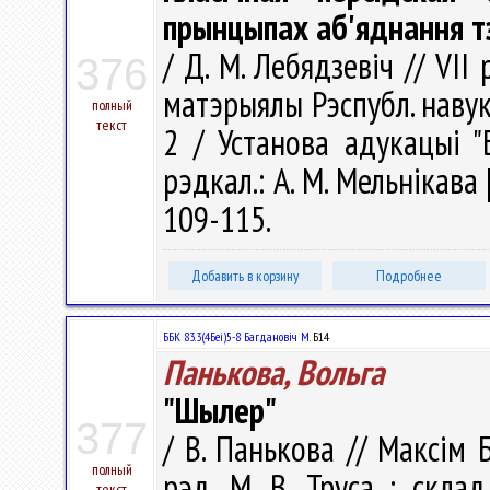
прынцыпах аб'яднання т
/ Д. М. Лебядзевіч // VII
376
матэрыялы Рэспубл. навук. к
полный
текст
2 / Установа адукацыі "Б
рэдкал.: А. М. Мельнікава [
109-115.
Добавить в корзину
Подробнее
ББК 83.3(4Беі)5-8 Багдановіч М.
Б14
Панькова, Вольга
"Шылер"
377
/ В. Панькова // Максім 
полный
рэд. М. В. Труса ; склад.
текст