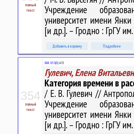
полный
Учреждение образова
текст
университет имени Янки К
[и др.]. – Гродно : ГрГУ им
Добавить в корзину
Подробнее
ББК 83.3(0)
А72
Гулевич, Елена Витальев
Категория времени в рас
/ Е. В. Гулевич // Антропол
354
Учреждение образова
полный
текст
университет имени Янки К
[и др.]. – Гродно : ГрГУ им