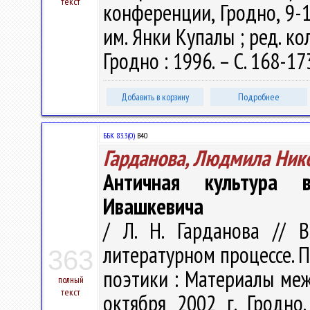
текст
конференции, Гродно, 9-12
им. Янки Купалы ; ред. кол.
Гродно : 1996. – С. 168-17
Добавить в корзину
Подробнее
ББК 83.3(0)
В40
Гарданова, Людмила Ник
Античная культура 
Ивашкевича
/ Л. Н. Гарданова // 
литературном процессе. 
363
поэтики : Материалы ме
полный
текст
октября 2002 г. Гродно