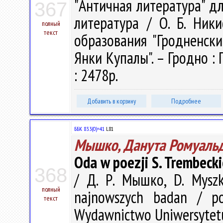
"Античная литература" для
367
литература / О. Б. Ник
полный
текст
образования "Гродненск
Янки Купалы". – Гродно : 
: 2478р.
Добавить в корзину
Подробнее
ББК 83.3(0)=41
L81
Мышко, Данута Ромуаль
Oda w poezji S. Trembeck
368
/ Д. Р. Мышко, D. Myszk
полный
najnowszych badan / po
текст
Wydawnictwo Uniwersytetu 