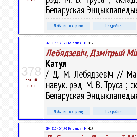
Беларуская Энцыклапедыя і
Добавить в корзину
Подробнее
ББК 83.3(4Беі)5-8 Багдановіч М.
М15
Лебядзевіч, Дзмітрый Мі
Катул
378
/ Д. М. Лебядзевіч // М
полный
навук. рэд. М. В. Труса ; ск
текст
Беларуская Энцыклапедыя 
Добавить в корзину
Подробнее
ББК 83.3(4Беі)5-8 Багдановіч М.
М15