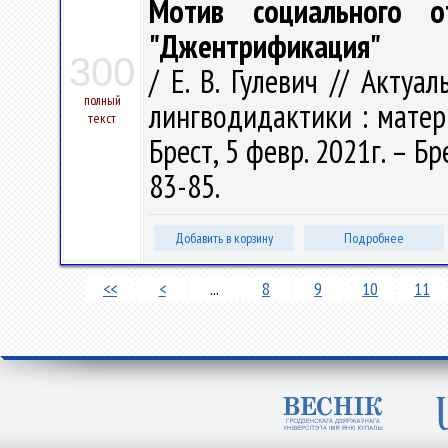
Мотив социального о
"Джентрификация"
300
/ Е. В. Гулевич // Акту
полный
лингводидактики : матер
текст
Брест, 5 февр. 2021г. – Бр
83-85.
Добавить в корзину
Подробнее
<<
<
...
8
9
10
11