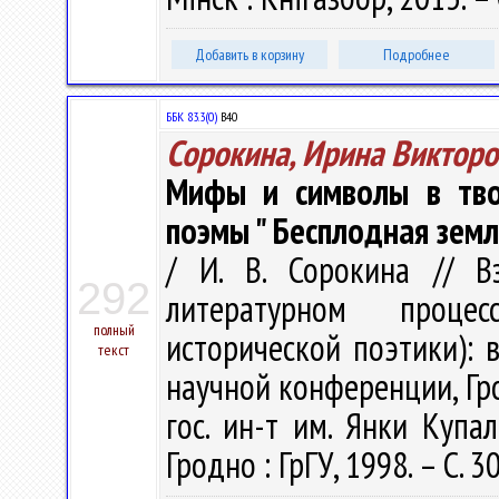
Добавить в корзину
Подробнее
ББК 83.3(0)
В40
Сорокина, Ирина Викторо
Мифы и символы в твор
поэмы " Бесплодная земля
/ И. В. Сорокина // В
292
литературном проце
полный
исторической поэтики): 
текст
научной конференции, Гро
гос. ин-т им. Янки Купалы
Гродно : ГрГУ, 1998. – С. 3