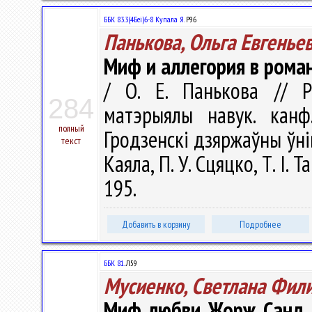
ББК 83.3(4Беі)6-8 Купала Я.
Р96
Панькова, Ольга Евгенье
Миф и аллегория в роман
/ О. Е. Панькова // Рэ
284
матэрыялы навук. канф
полный
Гродзенскi дзяржаўны ўнiве
текст
Каяла, П. У. Сцяцко, Т. І. 
195.
Добавить в корзину
Подробнее
ББК 81.
Л59
Мусиенко, Светлана Фил
Миф любви Жорж Санд 