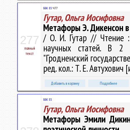
ББК 83.
Ч77
Гутар, Ольга Иосифовна
Метафоры Э. Дикенсон в 
/ О. И. Гутар // Чтение
277
научных статей. В 2 
полный
текст
"Гродненский государств
ред. кол.: Т. Е. Автухович [
Добавить в корзину
Подробнее
ББК 83.
Гутар, Ольга Иосифовна
Метафоры Эмили Дикин
поэтической личности