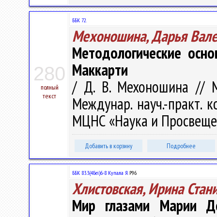
ББК 72.
Мехоношина, Дарья Вал
Методологические осно
Маккарти
280
/ Д. В. Мехоношина // 
полный
текст
Междунар. науч.-практ. к
МЦНС «Наука и Просвещени
Добавить в корзину
Подробнее
ББК 83.3(4Беі)6-8 Купала Я.
Р96
Хлистовская, Ирина Стан
Мир глазами Марии Д