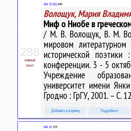
ББК 83.3(0)
В40
Волощук, Мария Владим
Миф о Ниобе в греческом
/ М. В. Волощук, В. М. 
мировом литературном 
288
исторической поэтики 
полный
конференции. 3 - 5 октябр
текст
Учреждение образова
университет имени Янки 
Гродно : ГрГУ, 2001. – С. 
Добавить в корзину
Подробнее
ББК 81.
Л59