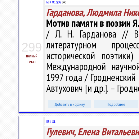
ББК 83.3(0)
В40
Гарданова, Людмила Ник
Мотив памяти в поэзии Я.
/ Л. Н. Гарданова // 
литературном проце
299
исторической поэтики)
полный
текст
Международной научной
1997 года / Гродненский го
Автухович [и др.]. – Гродно
Добавить в корзину
Подробнее
ББК 81.
Гулевич, Елена Витальев