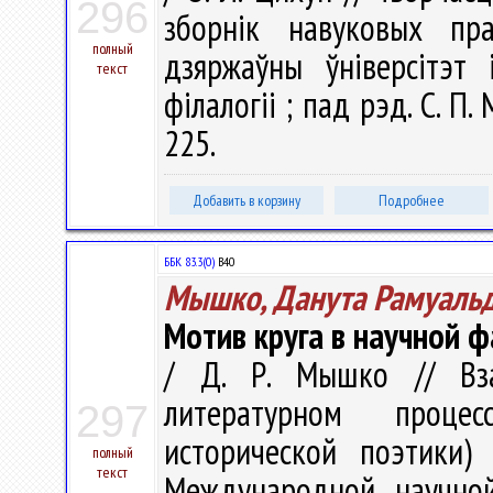
296
зборнiк навуковых пра
полный
дзяржаўны ўніверсітэт
текст
філалогіі ; пад рэд. С. П. 
225.
Добавить в корзину
Подробнее
ББК 83.3(0)
В40
Мышко, Данута Рамуаль
Мотив круга в научной ф
/ Д. Р. Мышко // Вз
литературном проце
297
исторической поэтики)
полный
текст
Международной научной