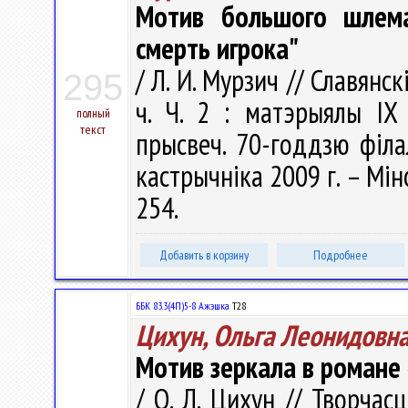
Мотив большого шлем
смерть игрока"
/ Л. И. Мурзич // Славянс
295
ч. Ч. 2 : матэрыялы IX
полный
текст
прысвеч. 70-годдзю фiла
кастрычнiка 2009 г. – Мін
254.
Добавить в корзину
Подробнее
ББК 83.3(4П)5-8 Ажэшка
Т28
Цихун, Ольга Леонидовн
Мотив зеркала в романе
/ О. Л. Цихун // Творчас