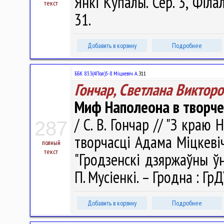
Янкі Купалы. Сер. 3, Філал
текст
31.
Добавить в корзину
Подробнее
ББК 83.3(4Пол)5-8 Міцкевіч А.
З11
Гончар, Светлана Виктор
Миф Наполеона в творч
/ С. В. Гончар // "З краю 
287
творчасці Адама Міцкевіча
полный
текст
"Гродзенскі дзяржаўны ўні
П. Мусіенкі. – Гродна : ГрД
Добавить в корзину
Подробнее