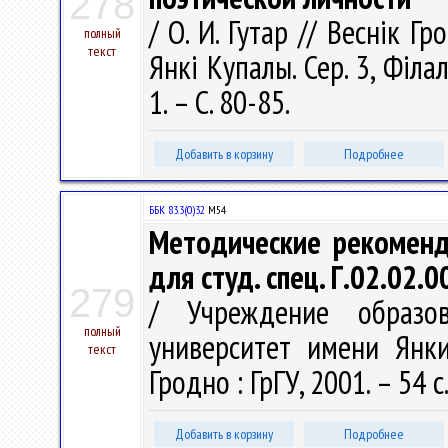
278
/ О. И. Гутар // Веснік Г
полный
текст
Янкі Купалы. Сер. 3, Філал
1. – С. 80-85.
Добавить в корзину
Подробнее
ББК 83.3(0)32
М54
Методические рекоменд
для студ. спец. Г.02.02.
279
/ Учреждение образов
полный
университет имени Янки
текст
Гродно : ГрГУ, 2001. – 54 с
Добавить в корзину
Подробнее