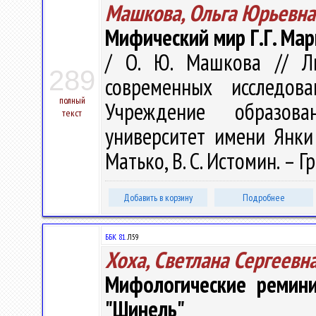
Машкова, Ольга Юрьевна
Мифический мир Г.Г. Мар
/ О. Ю. Машкова // Ли
289
современных исследов
полный
Учреждение образова
текст
университет имени Янки К
Матько, В. С. Истомин. – Гр
Добавить в корзину
Подробнее
ББК 81.
Л59
Хоха, Светлана Сергеевн
Мифологические ремини
"Шинель"