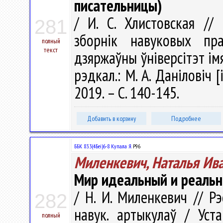
писательницы)
/ И. С. Хлистовская // 
281
зборнік навуковых пра
полный
текст
дзяржаўны ўніверсітэт імя 
рэдкал.: М. А. Даніловіч [
2019. – С. 140-145.
Добавить в корзину
Подробнее
ББК 83.3(4Беі)6-8 Купала Я.
Р96
Миленкевич, Наталья Ив
Мир идеальный и реальны
/ Н. И. Миленкевич // Рэ
282
навук. артыкулаў / Уст
полный