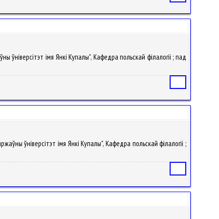
ўны ўніверсітэт імя Янкі Купалы", Кафедра польскай філалогіі ; пад
Статья
яржаўны ўніверсітэт імя Янкі Купалы", Кафедра польскай філалогіі ;
Статья