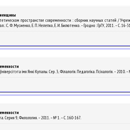
дненщины
эстетическом пространстве современности : сборник научных статей / Учр
.: С. Ф. Мусиенко, Е. П. Нелепко, Е. И. Билютенко. – Гродно : ГрГУ, 2011. – С. 16-3
ременности
іверсітэта імя Янкі Купалы. Сер. 3, Філалогія. Педагогіка. Псіхалогія. – 2010. – 
ременности
. Серия 9, Филология. – 2011. – № 1. – С. 160-167.