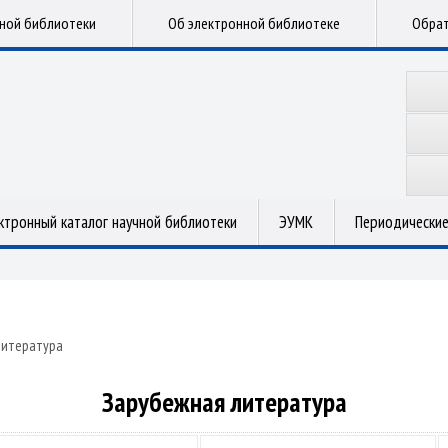
чной библиотеки
Об электронной библиотеке
Обрат
ктронный каталог научной библиотеки
ЭУМК
Периодические
литература
Зарубежная литература