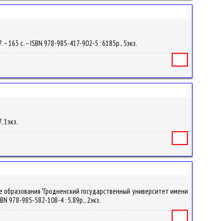
– 163 с. – ISBN 978-985-417-902-5 : 6185р., 5экз.
Книга
, 1экз.
Книга
ие образования "Гродненский государственный университет имени
SBN 978-985-582-108-4 : 5,89р., 2экз.
Книга