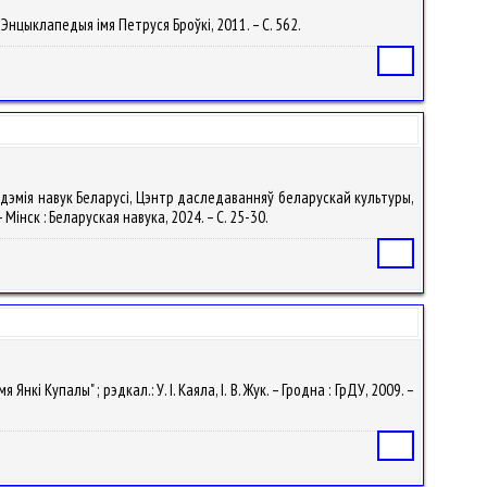
кая Энцыклапедыя імя Петруся Броўкі, 2011. – С. 562.
Статья
кадэмія навук Беларусі, Цэнтр даследаванняў беларускай культуры,
 Мінск : Беларуская навука, 2024. – С. 25-30.
Статья
кі Купалы" ; рэдкал.: У. I. Каяла, І. В. Жук. – Гродна : ГрДУ, 2009. –
Статья