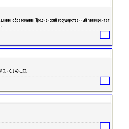
еждение образования "Гродненский государственный университет
1.
Статья
№ 3. – С. 149-153.
Статья
Статья