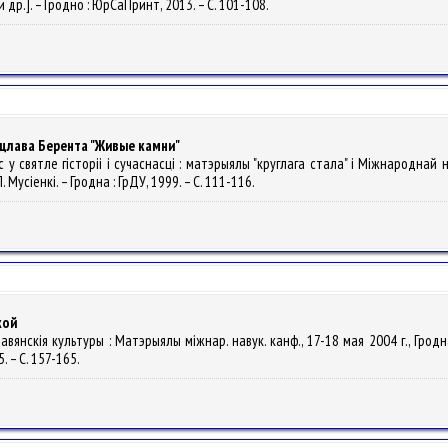
и др.]. – Гродно : ЮрСаПринт, 2013. – С. 101-108.
ацлава Берента "Живые камни"
нас у святле гісторіі і сучаснасці : матэрыялы "круглага стала" і Міжнароднай
 Мусіенкі. – Гродна : ГрДУ, 1999. – С. 111-116.
кой
славянскія культуры : Матэрыялы міжнар. навук. канф., 17-18 мая 2004 г., Грод
5. – С. 157-165.