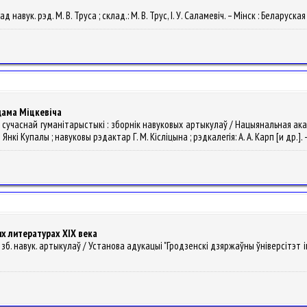
д навук. рэд. М. В. Труса ; склад.: М. В. Трус, І. У. Саламевіч. – Мінск : Беларус
дама Міцкевіча
рку сучаснай гуманітарыстыкі : зборнік навуковых артыкулаў / Нацыянальная а
кі Купалы ; навуковы рэдактар Г. М. Кісліцына ; рэдкалегія: А. А. Карп [и др.]. –
х литературах XIX века
: зб. навук. артыкулаў / Установа адукацыі "Гродзенскі дзяржаўны ўніверсітэт імя Ян