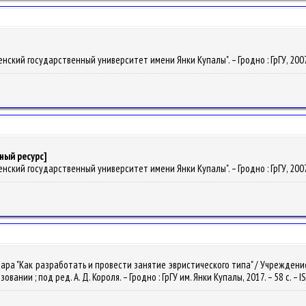
нский государственный университет имени Янки Купалы". – Гродно : ГрГУ, 2007. 
ный ресурс]
енский государственный университет имени Янки Купалы". – Гродно : ГрГУ, 2007
нара "Как разработать и провести занятие эвристического типа" / Учрежден
нии ; под ред. А. Д. Короля. – Гродно : ГрГУ им. Янки Купалы, 2017. – 58 с. – I