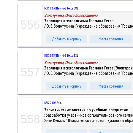
ББК 83.3(4Гем)6-8 Гессе
З81
Золотухина, Ольга Болеславовна
Эволюция психологизма Германа Гессе
556
/ О. Б. Золотухина ; Учреждение образования "Гродне
Добавить в корзину
Места хранения
ББК 83.3(4Гем)6-8 Гессе
З81
Золотухина, Ольга Болеславовна
Эволюция психологизма Германа Гессе [Электрон
557
/ О. Б. Золотухина ; Учреждение образования "Гродн
Добавить в корзину
Места хранения
ББК 74.02
Э16
Эвристические занятия по учебным предметам
: разработки участников оргдеятельностного семи
558
Янки Купалы", Школа эвристического диалога в образова