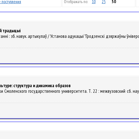
 поступления
Отображать по:
10
25
50
ай традыцыі
анні : зб. навук. артыкулаў / Установа адукацыі "Гродзенскі дзяржаўны ўніверсітэт
ьтуре: структура и динамика образов
ки Смоленского государственного университета. Т. 22 : межвузовский сб. науч. с