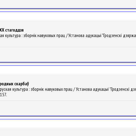
 XX стагоддзя
ская культура : зборнiк навуковых прац / Установа адукацыі "Гродзенскі дзяржа
ародных скарбаў
аруская культура : зборнiк навуковых прац / Установа адукацыі "Гродзенскі дз
-157.