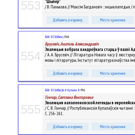
"Шылер"
553
/ В. Панькова // Максім Багдановіч : энцыклапедыя / па
Добавить в корзину
Места хранения
ББК 83.3(4Беи)
Л64
Брусевіч, Анатоль Аляксандравіч
Эвалюцыя вобраза вандроўнага старца ў паэзіі А
554
/ А. А. Брусевіч // Літаратура Новага часу ў люстэ
мовы і літаратуры, Інстытут літаратуразнаўства імя Ян
Добавить в корзину
Места хранения
ББК 83.3(4Беі)6-8 Купала Я.
Р96
Гончар, Светлана Викторовна
Эволюция наполеоновской легенды в европейски
555
/ С. В. Гончар // Рэспубліканскія Купалаўскія чытанні 
С. 256-261.
Добавить в корзину
Места хранения