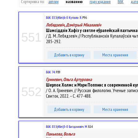
Сортировка по:
автору
названию
году издания
ББК
дате
ББК 83.3(4Беі)6-8 Купала Я.
Р96
Лебядзевіч, Дзмітрый Мікалаевіч
Шамсіддзін Хафіз у святле еўрапейскай паэтычн
551
/ Д. М. Лебядзевіч // Рэспубліканскія Купалаўскія чыт
285-292.
Добавить в корзину
Места хранения
ББК 74.
Р89
Гриневич, Ольга Артуровна
Шерлок Холмс и Мэри Поппинс в современной кул
552
/ О. А. Гриневич // Русская филология. Ученые запис
Свиток, 2022. – С. 477-488.
Добавить в корзину
Места хранения
ББК 83.3(4Беі)5-8 Багдановіч М.
Б14
Панькова, Вольга