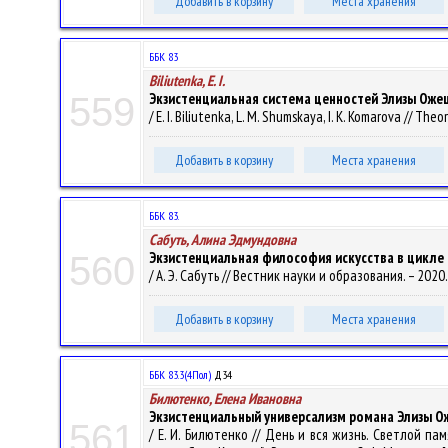
Добавить в корзину
Места хранения
ББК 83
Biliutenka, E. I.
Экзистенциальная система ценностей Элизы Оже
559
/ E. I. Biliutenka, L. M. Shumskaya, I. K. Komarova // The
Добавить в корзину
Места хранения
ББК 83.
Сабуть, Алина Эдмундовна
Экзистенциальная философия искусства в цикле 
560
/ А. Э. Сабуть // Вестник науки и образования. – 2020. –
Добавить в корзину
Места хранения
ББК 83.3(4Пол)
Д34
Билютенко, Елена Ивановна
Экзистенциальный универсализм романа Элизы 
561
/ Е. И. Билютенко // День и вся жизнь. Светлой п