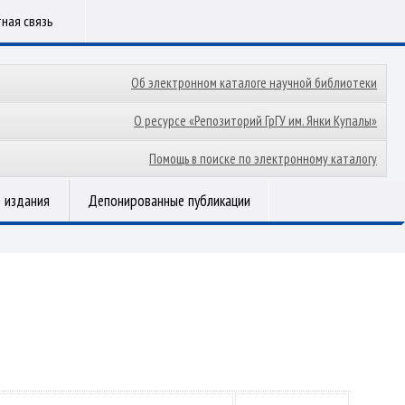
ная связь
Об электронном каталоге научной библиотеки
О ресурсе «Репозиторий ГрГУ им. Янки Купалы»
Помощь в поиске по электронному каталогу
 издания
Депонированные публикации