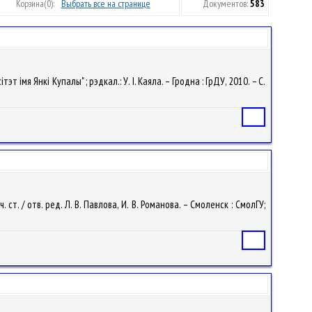
Корзина
(0):
Выбрать все на странице
Документов:
583
 імя Янкі Купалы" ; рэдкал.: У. I. Каяла. – Гродна : ГрДУ, 2010. – С.
Статья
т. / отв. ред. Л. В. Павлова, И. В. Романова. – Смоленск : СмолГУ;
Статья