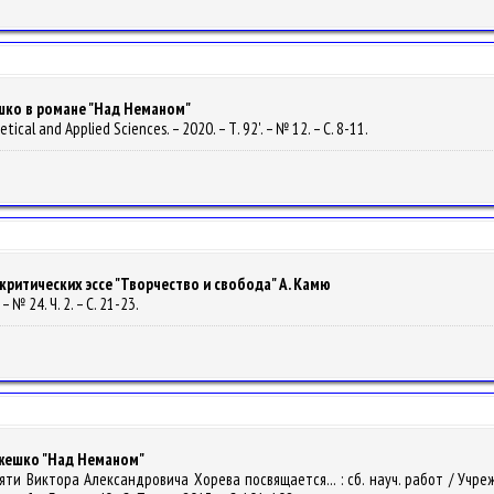
шко в романе "Над Неманом"
oretical and Applied Sciences. – 2020. – Т. 92'. – № 12. – С. 8-11.
критических эссе "Творчество и свобода" А. Камю
 № 24. Ч. 2. – С. 21-23.
Ожешко "Над Неманом"
амяти Виктора Александровича Хорева посвящается... : сб. науч. работ / У