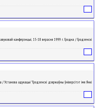
Статья
 навуковай канферэнцыі, 15-18 верасня 1999 г. Гродна / Гродзенскi
Статья
на / Установа адукацыі "Гродзенскі дзяржаўны ўніверсітэт імя Янкі
Статья