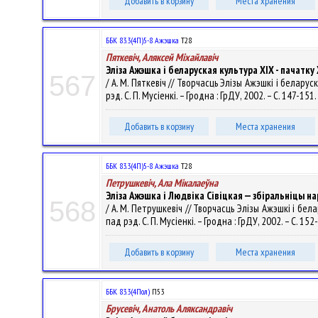
Добавить в корзину
Места хранения
ББК 83.3(4П)5-8 Ажэшка
Т28
Пяткевіч, Аляксей Мiхайлавiч
Эліза Ажэшка і беларуская культура XIX - пачатку
567
/ А. М. Пяткевіч // Творчасць Элізы Ажэшкі і белару
рэд. С. П. Мусіенкі. – Гродна : ГрДУ, 2002. – С. 147-151.
Добавить в корзину
Места хранения
ББК 83.3(4П)5-8 Ажэшка
Т28
Петрушкевіч, Ала Мікалаеўна
Эліза Ажэшка і Людвіка Сівіцкая — збіральніцы н
568
/ А. М. Петрушкевіч // Творчасць Элізы Ажэшкі і бел
пад рэд. С. П. Мусіенкі. – Гродна : ГрДУ, 2002. – С. 152
Добавить в корзину
Места хранения
ББК 83.3(4Пол)
П53
Брусевіч, Анатоль Аляксандравіч