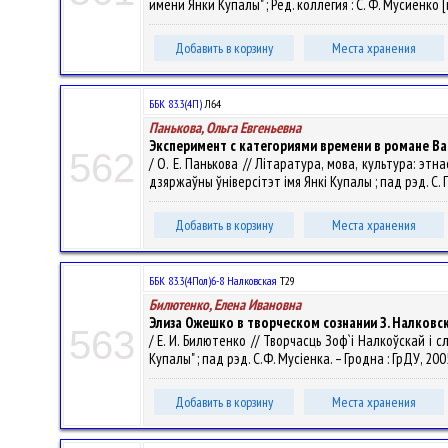
имени Янки Купалы" ; Ред. коллегия : С. Ф. Мусиенко [
Добавить в корзину
Места хранения
ББК 83.3(4П)
Л64
Панькова, Ольга Евгеньевна
Эксперимент с категориями времени в романе В
562
/ О. Е. Панькова // Літаратура, мова, культура: эт
дзяржаўны ўнiверсітэт iмя Янкі Купалы ; пад рэд. С. П.
Добавить в корзину
Места хранения
ББК 83.3(4Пол)6-8 Налковская
Т29
Билютенко, Елена Ивановна
Элиза Ожешко в творческом сознании З. Налковс
563
/ Е. И. Билютенко // Творчасць Зоф`і Налкоўскай і 
Купалы" ; пад рэд. С.Ф. Мусіенка. – Гродна : ГрДУ, 200
Добавить в корзину
Места хранения