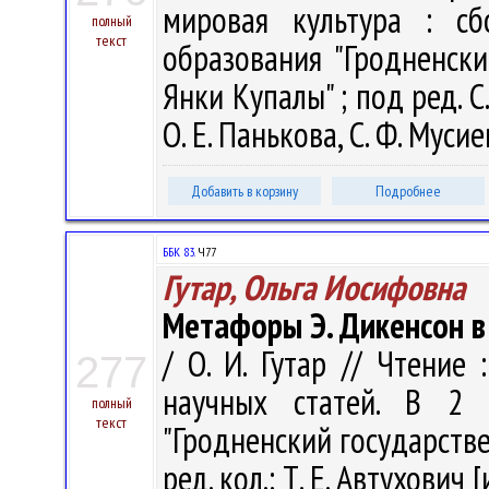
мировая культура : с
полный
текст
образования "Гродненск
Янки Купалы" ; под ред. С.
О. Е. Панькова, С. Ф. Муси
Добавить в корзину
Подробнее
ББК 83.
Ч77
Гутар, Ольга Иосифовна
Метафоры Э. Дикенсон в 
/ О. И. Гутар // Чтение
277
научных статей. В 2 
полный
текст
"Гродненский государств
ред. кол.: Т. Е. Автухович [