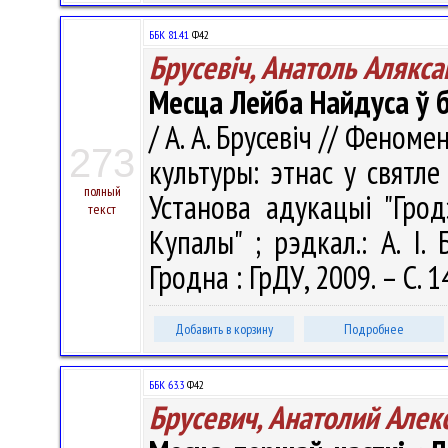
ББК 81.41
Ф42
Брусевіч, Анатоль Алякса
Месца Лейба Найдуса ў 
/ А. А. Брусевіч // Феном
273
культуры: этнас у святле 
полный
Установа адукацыі "Грод
текст
Купалы" ; рэдкал.: А. І. 
Гродна : ГрДУ, 2009. – С. 
Добавить в корзину
Подробнее
ББК 63.3
Ф42
Брусевич, Анатолий Алек