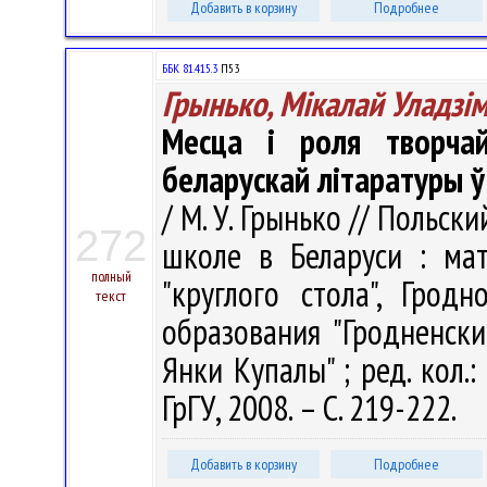
Добавить в корзину
Подробнее
ББК 81.415.3
П53
Грынько, Мікалай Уладзім
Месца і роля творча
беларускай літаратуры ў
/ М. У. Грынько // Польск
272
школе в Беларуси : мат
полный
"круглого стола", Грод
текст
образования "Гродненск
Янки Купалы" ; ред. кол.:
ГрГУ, 2008. – С. 219-222.
Добавить в корзину
Подробнее