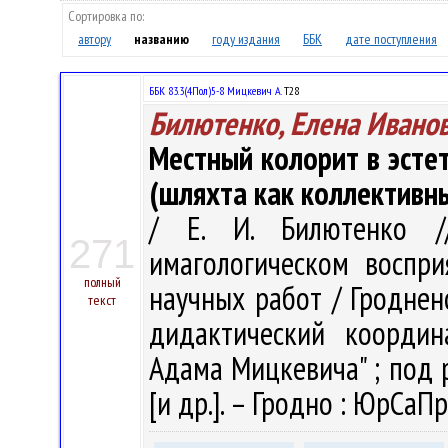
Сортировка по:
автору
названию
году издания
ББК
дате поступления
ББК 83.3(4Пол)5-8 Мицкевич А.
Т28
Билютенко, Елена Ивано
Местный колорит в эсте
(шляхта как коллективн
/ Е. И. Билютенко /
271
имагологическом воспри
полный
научных работ / Гродненс
текст
дидактический координ
Адама Мицкевича" ; под ре
[и др.]. – Гродно : ЮрСаПр