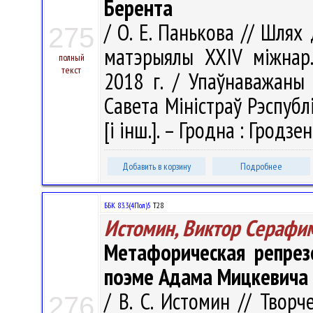
Берента
/ О. Е. Панькова // Шлях
275
матэрыялы XXIV міжнар. 
полный
текст
2018 г. / Упаўнаважаны 
Савета Міністраў Рэспублік
[і інш.]. – Гродна : Гродзе
Добавить в корзину
Подробнее
ББК 83.3(4Пол)5
Т28
Истомин, Виктор Серафи
Метафорическая репрез
поэме Адама Мицкевича 
/ В. С. Истомин // Твор
276