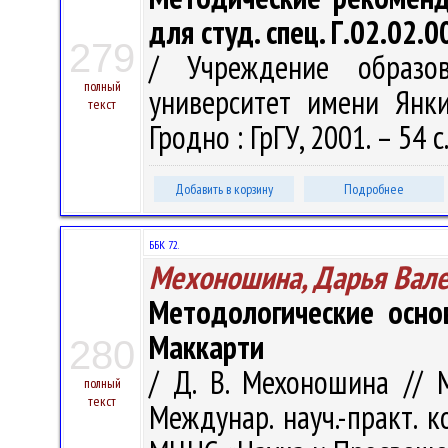
для студ. спец. Г.02.02.
279
/ Учреждение образов
полный
университет имени Янки
текст
Гродно : ГрГУ, 2001. – 54 с
Добавить в корзину
Подробнее
ББК 72.
Мехоношина, Дарья Вал
Методологические осно
Маккарти
280
/ Д. В. Мехоношина // 
полный
текст
Междунар. науч.-практ. к