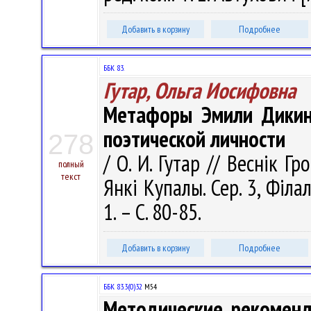
Добавить в корзину
Подробнее
ББК 83.
Гутар, Ольга Иосифовна
Метафоры Эмили Дикин
поэтической личности
278
/ О. И. Гутар // Веснік Г
полный
текст
Янкі Купалы. Сер. 3, Філал
1. – С. 80-85.
Добавить в корзину
Подробнее
ББК 83.3(0)32
М54
Методические рекоменд