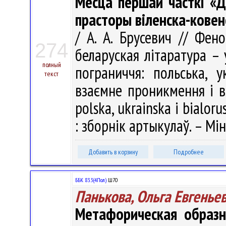
Месца першай часткі «Д
прасторы вiленска-ковен
/ А. А. Брусевич // Фено
274
беларуская літаратура –
полный
пограниччя: польська, у
текст
взаємне проникмення і в
polska, ukrainska i bialor
: зборнік артыкулаў. – Мін
Добавить в корзину
Подробнее
ББК 83.3(4Пол)
Ш70
Панькова, Ольга Евгенье
Метафорическая образн