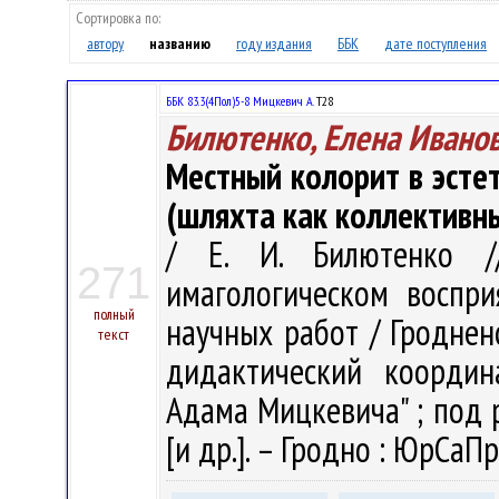
Сортировка по:
автору
названию
году издания
ББК
дате поступления
ББК 83.3(4Пол)5-8 Мицкевич А.
Т28
Билютенко, Елена Ивано
Местный колорит в эсте
(шляхта как коллективн
/ Е. И. Билютенко /
271
имагологическом воспри
полный
научных работ / Гродненс
текст
дидактический координ
Адама Мицкевича" ; под ре
[и др.]. – Гродно : ЮрСаПр