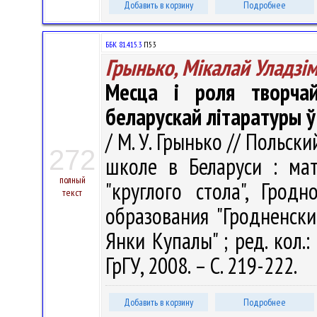
Добавить в корзину
Подробнее
ББК 81.415.3
П53
Грынько, Мікалай Уладзім
Месца і роля творча
беларускай літаратуры ў
/ М. У. Грынько // Польск
272
школе в Беларуси : мат
полный
"круглого стола", Грод
текст
образования "Гродненск
Янки Купалы" ; ред. кол.:
ГрГУ, 2008. – С. 219-222.
Добавить в корзину
Подробнее