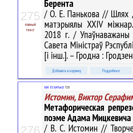
Берента
/ О. Е. Панькова // Шлях
275
матэрыялы XXIV міжнар. 
полный
текст
2018 г. / Упаўнаважаны 
Савета Міністраў Рэспублік
[і інш.]. – Гродна : Гродзе
Добавить в корзину
Подробнее
ББК 83.3(4Пол)5
Т28
Истомин, Виктор Серафи
Метафорическая репрез
поэме Адама Мицкевича 
/ В. С. Истомин // Твор
276