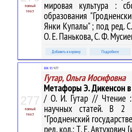
мировая культура : с
полный
текст
образования "Гродненск
Янки Купалы" ; под ред. С.
О. Е. Панькова, С. Ф. Муси
Добавить в корзину
Подробнее
ББК 83.
Ч77
Гутар, Ольга Иосифовна
Метафоры Э. Дикенсон в 
/ О. И. Гутар // Чтение
277
научных статей. В 2 
полный
текст
"Гродненский государств
ред. кол.: Т. Е. Автухович [