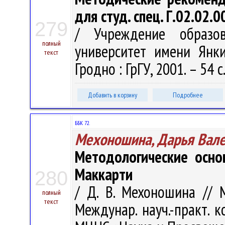
для студ. спец. Г.02.02.
279
/ Учреждение образов
полный
университет имени Янки
текст
Гродно : ГрГУ, 2001. – 54 с
Добавить в корзину
Подробнее
ББК 72.
Мехоношина, Дарья Вал
Методологические осно
Маккарти
280
/ Д. В. Мехоношина // 
полный
текст
Междунар. науч.-практ. к