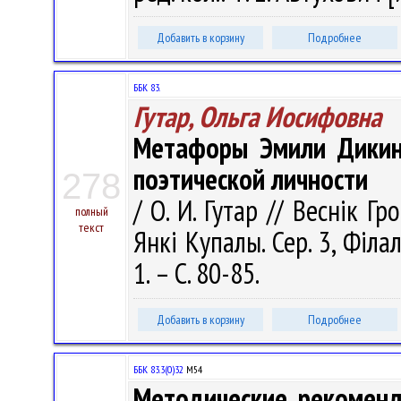
Добавить в корзину
Подробнее
ББК 83.
Гутар, Ольга Иосифовна
Метафоры Эмили Дикин
поэтической личности
278
/ О. И. Гутар // Веснік Г
полный
текст
Янкі Купалы. Сер. 3, Філал
1. – С. 80-85.
Добавить в корзину
Подробнее
ББК 83.3(0)32
М54
Методические рекоменд