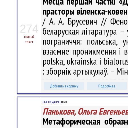
Месца першай часткі «Д
прасторы вiленска-ковен
/ А. А. Брусевич // Фено
274
беларуская літаратура –
полный
пограниччя: польська, у
текст
взаємне проникмення і в
polska, ukrainska i bialor
: зборнік артыкулаў. – Мін
Добавить в корзину
Подробнее
ББК 83.3(4Пол)
Ш70
Панькова, Ольга Евгенье
Метафорическая образн