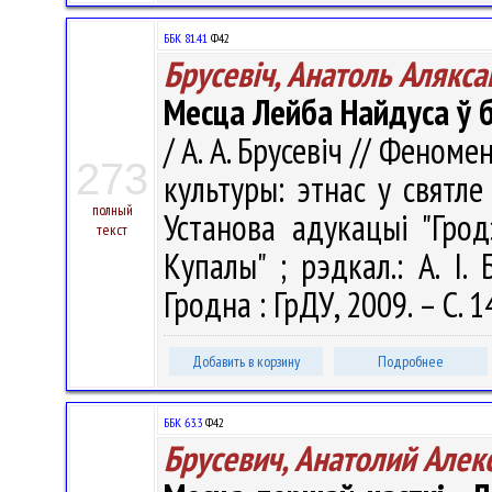
ББК 81.41
Ф42
Брусевіч, Анатоль Алякса
Месца Лейба Найдуса ў 
/ А. А. Брусевіч // Феном
273
культуры: этнас у святле 
полный
Установа адукацыі "Грод
текст
Купалы" ; рэдкал.: А. І. 
Гродна : ГрДУ, 2009. – С. 
Добавить в корзину
Подробнее
ББК 63.3
Ф42
Брусевич, Анатолий Алек