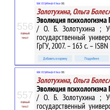
ББК 83.3(4Гем)6-8 Гессе
З81
Золотухина, Ольга Болес
Эволюция психологизма Г
556
/ О. Б. Золотухина ; 
полный
государственный универ
текст
ГрГУ, 2007. – 163 с. – ISB
Добавить в корзину
Подробнее
ББК 83.3(4Гем)6-8 Гессе
З81
Золотухина, Ольга Болес
Эволюция психологизма Г
557
/ О. Б. Золотухина ; 
полный
государственный универ
текст