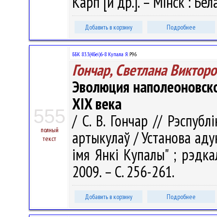
Карп [и др.]. – Мінск : Бел
Добавить в корзину
Подробнее
ББК 83.3(4Беі)6-8 Купала Я.
Р96
Гончар, Светлана Виктор
Эволюция наполеоновско
XIX века
555
/ С. В. Гончар // Рэспубл
полный
артыкулаў / Установа аду
текст
імя Янкі Купалы" ; рэдкал.
2009. – С. 256-261.
Добавить в корзину
Подробнее