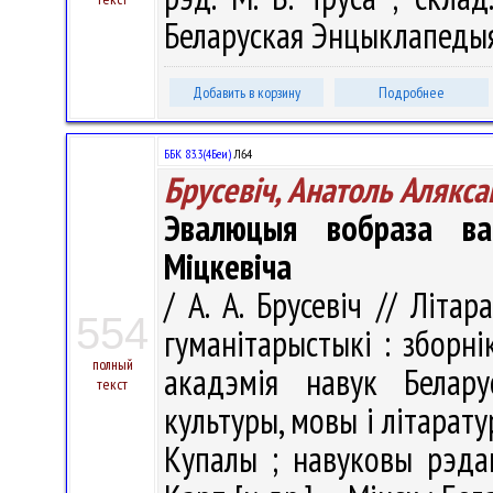
Беларуская Энцыклапедыя і
Добавить в корзину
Подробнее
ББК 83.3(4Беи)
Л64
Брусевіч, Анатоль Алякса
Эвалюцыя вобраза ва
Міцкевіча
/ А. А. Брусевіч // Літа
554
гуманітарыстыкі : зборн
полный
акадэмія навук Белару
текст
культуры, мовы і літарату
Купалы ; навуковы рэдакт