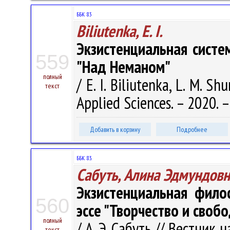
ББК 83
Biliutenka, E. I.
Экзистенциальная сист
559
"Над Неманом"
полный
/ E. I. Biliutenka, L. M. S
текст
Applied Sciences. – 2020. – 
Добавить в корзину
Подробнее
ББК 83.
Сабуть, Алина Эдмундовн
Экзистенциальная фило
560
эссе "Творчество и своб
полный
/ А. Э. Сабуть // Вестник 
текст