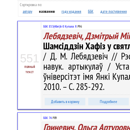
Сортировка по:
автору
названию
году издания
ББК
дате поступления
ББК 83.3(4Беі)6-8 Купала Я.
Р96
Лебядзевіч, Дзмітрый Мі
Шамсіддзін Хафіз у свят
/ Д. М. Лебядзевіч // Рэ
551
навук. артыкулаў / Уст
полный
текст
ўніверсітэт імя Янкі Купалы
2010. – С. 285-292.
Добавить в корзину
Подробнее
ББК 74.
Р89
Гриневич, Ольга Артуров