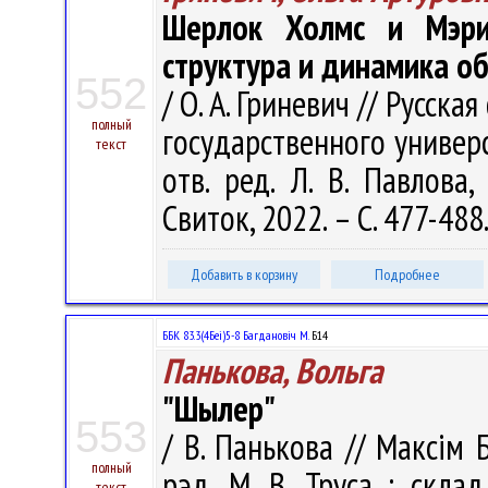
Шерлок Холмс и Мэри
структура и динамика о
552
/ О. А. Гриневич // Русск
полный
государственного университ
текст
отв. ред. Л. В. Павлова
Свиток, 2022. – С. 477-488
Добавить в корзину
Подробнее
ББК 83.3(4Беі)5-8 Багдановіч М.
Б14
Панькова, Вольга
"Шылер"
553
/ В. Панькова // Максім 
полный
рэд. М. В. Труса ; склад.
текст