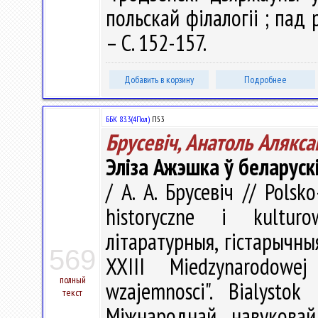
польскай філалогіі ; пад р
– С. 152-157.
Добавить в корзину
Подробнее
ББК 83.3(4Пол)
П53
Брусевіч, Анатоль Алякса
Эліза Ажэшка ў беларуск
/ А. А. Брусевіч // Polsko
historyczne i kultur
літаратурныя, гістарычныя 
569
XXIII Miedzynarodowe
полный
wzajemnosci". Bialyst
текст
Міжнароднай навуковай