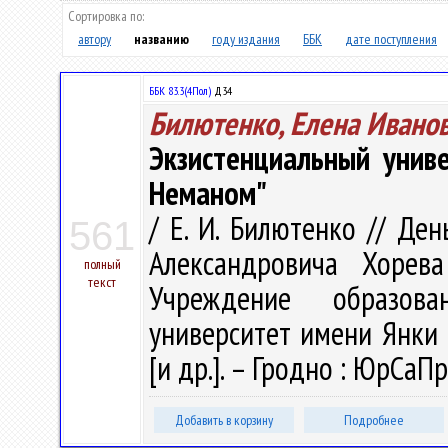
Сортировка по:
автору
названию
году издания
ББК
дате поступления
ББК 83.3(4Пол)
Д34
Билютенко, Елена Ивано
Экзистенциальный унив
Неманом"
/ Е. И. Билютенко // Де
561
Александровича Хорева
полный
текст
Учреждение образова
университет имени Янки К
[и др.]. – Гродно : ЮрСаПр
Добавить в корзину
Подробнее