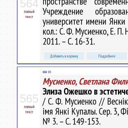
пространстве совреме
564
Учреждение образова
полный
текст
университет имени Янки К
кол.: С. Ф. Мусиенко, Е. П.
2011. – С. 16-31.
Добавить в корзину
Подробнее
ББК 83.
Мусиенко, Светлана Фил
Элиза Ожешко в эстетич
565
/ С. Ф. Мусиенко // Весні
полный
імя Янкі Купалы. Сер. 3, Фі
текст
№ 3. – С. 149-153.