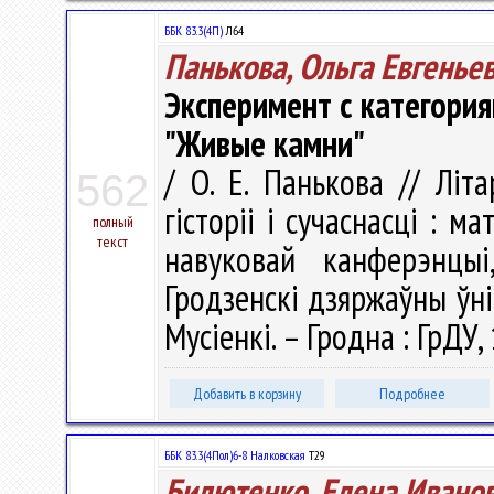
ББК 83.3(4П)
Л64
Панькова, Ольга Евгенье
Эксперимент с категори
"Живые камни"
/ О. Е. Панькова // Літа
562
гісторіі і сучаснасці : м
полный
текст
навуковай канферэнцы
Гродзенскi дзяржаўны ўнiв
Мусіенкі. – Гродна : ГрДУ,
Добавить в корзину
Подробнее
ББК 83.3(4Пол)6-8 Налковская
Т29
Билютенко, Елена Ивано