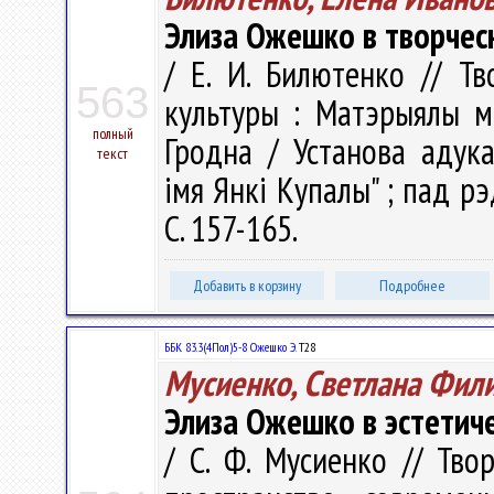
Элиза Ожешко в творческ
/ Е. И. Билютенко // Тв
563
культуры : Матэрыялы мі
полный
Гродна / Установа адука
текст
імя Янкі Купалы" ; пад рэд
С. 157-165.
Добавить в корзину
Подробнее
ББК 83.3(4Пол)5-8 Ожешко Э.
Т28
Мусиенко, Светлана Фил
Элиза Ожешко в эстетич
/ С. Ф. Мусиенко // Тв