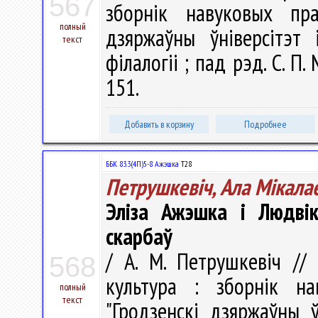
567
зборнiк навуковых пра
полный
дзяржаўны ўніверсітэт
текст
філалогіі ; пад рэд. С. П. 
151.
Добавить в корзину
Подробнее
ББК 83.3(4П)5-8 Ажэшка
Т28
Петрушкевіч, Ала Мікала
Эліза Ажэшка і Людвік
скарбаў
/ А. М. Петрушкевіч //
568
культура : зборнiк н
полный
текст
"Гродзенскі дзяржаўны ў