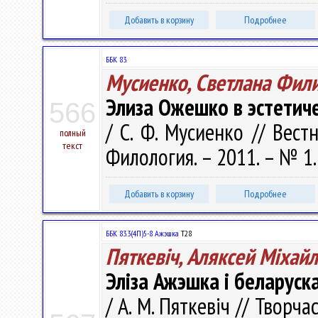
Добавить в корзину
Подробнее
ББК 83.
Мусиенко, Светлана Фил
Элиза Ожешко в эстетич
566
/ С. Ф. Мусиенко // Вест
полный
текст
Филология. – 2011. – № 1.
Добавить в корзину
Подробнее
ББК 83.3(4П)5-8 Ажэшка
Т28
Пяткевіч, Аляксей Мiхайл
Эліза Ажэшка і беларуска
/ А. М. Пяткевіч // Творч