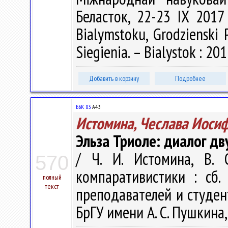
Беласток, 22-23 IX 2017 /
Bialymstoku, Grodzienski 
Siegienia. – Bialystok : 201
Добавить в корзину
Подробнее
ББК 83.
А43
Истомина, Чеслава Иоси
Эльза Триоле: диалог дв
/ Ч. И. Истомина, В. 
570
компаративистики : сб. 
полный
текст
преподавателей и студенто
БрГУ имени А. С. Пушкина, 