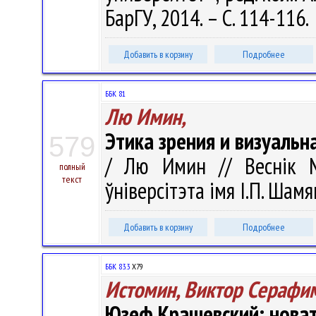
БарГУ, 2014. – С. 114-116.
Добавить в корзину
Подробнее
ББК 81
Лю Имин,
Этика зрения и визуаль
579
/ Лю Имин // Веснік М
полный
текст
ўніверсітэта імя І.П. Шамя
Добавить в корзину
Подробнее
ББК 83.3
Х79
Истомин, Виктор Серафи
Юзеф Крашевский: новат