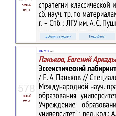
стратегии классической и
полный
текст
сб. науч. тр. по материал
г. – Спб. : ЛГУ им. А. С. Пу
Добавить в корзину
Подробнее
ББК 74.48
С71
Паньков, Евгений Аркадь
Эссеистический лабирин
/ Е. А. Паньков // Специали
Международной науч.-пра
578
образования университет
полный
текст
Учреждение образовани
университет" ; ред. кол.: 