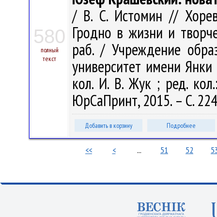
/ В. С. Истомин // Хоре
Гродно в жизни и творчес
580
раб. / Учреждение обра
полный
текст
университет имени Янки Ку
кол. И. В. Жук ; ред. кол.
ЮрСаПринт, 2015. – С. 22
Добавить в корзину
Подробнее
<<
<
...
51
52
5