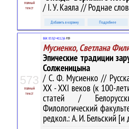
полный
/ І. У. Каяла // Роднае сло
текст
Добавить в корзину
Подробнее
ББК 83.3(2=411.2)6
Р89
Мусиенко, Светлана Фил
Эпические традиции зар
Солженицына
/ С. Ф. Мусиенко // Русс
573
XX - XXI веков (к 100-ле
полный
текст
статей / Белорусски
Филологический факультет 
редкол.: А. И. Бельский [и 