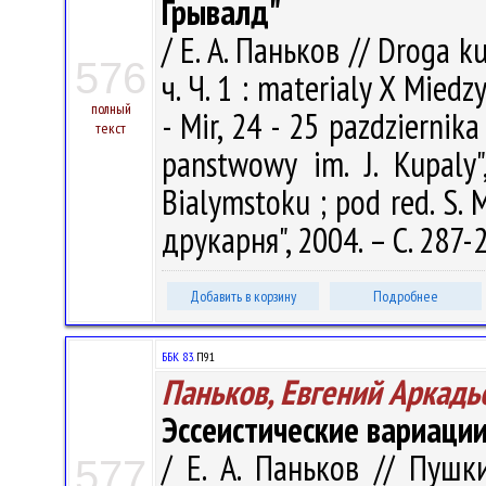
Грывалд"
/ Е. А. Паньков // Droga 
576
ч. Ч. 1 : materialy X Mie
полный
- Mir, 24 - 25 pazdziernika
текст
panstwowy im. J. Kupaly",
Bialymstoku ; pod red. S.
друкарня", 2004. – С. 287-
Добавить в корзину
Подробнее
ББК 83.
П91
Паньков, Евгений Аркадь
Эссеистические вариаци
/ Е. А. Паньков // Пушк
577