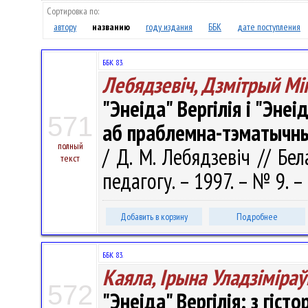
Сортировка по:
автору
названию
году издания
ББК
дате поступления
ББК 83.
Лебядзевіч, Дзмітрый Мі
"Энеіда" Вергілія i "Эне
571
аб праблемна-тэматычны
полный
/ Д. М. Лебядзевіч // Бе
текст
педагогу. – 1997. – № 9. – 
Добавить в корзину
Подробнее
ББК 83.
Каяла, Ірына Уладзіміраў
572
"Энеіда" Вергілія: з гіст