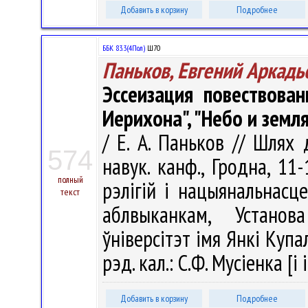
Добавить в корзину
Подробнее
ББК 83.3(4Пол)
Ш70
Паньков, Евгений Аркадь
Эссеизация повествова
Иерихона", "Небо и земл
/ Е. А. Паньков // Шлях
574
навук. канф., Гродна, 11-
полный
рэлігій і нацыянальнасц
текст
аблвыканкам, Установ
ўніверсітэт імя Янкі Купалы
рэд. кал.: С.Ф. Мусіенка [і 
Добавить в корзину
Подробнее