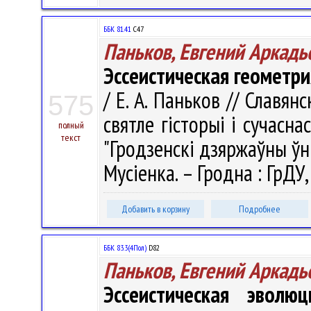
ББК 81.41
С47
Паньков, Евгений Аркадь
Эссеистическая геометр
/ Е. А. Паньков // Славян
575
святле гісторыі і сучасна
полный
текст
"Гродзенскі дзяржаўны ўні
Мусіенка. – Гродна : ГрДУ,
Добавить в корзину
Подробнее
ББК 83.3(4Пол)
D82
Паньков, Евгений Аркадь
Эссеистическая эвол