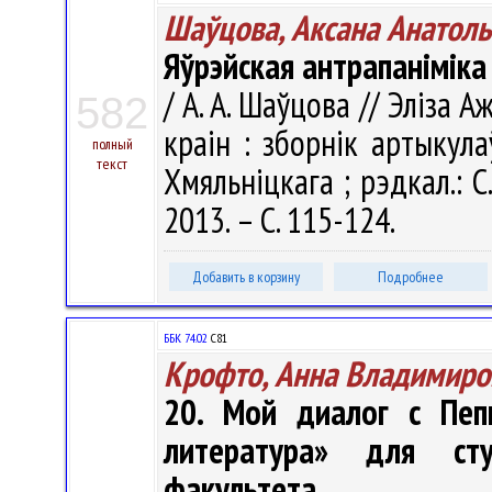
Шаўцова, Аксана Анатол
Яўрэйская антрапаніміка
/ А. А. Шаўцова // Эліза 
582
краін : зборнік артыкулаў
полный
текст
Хмяльніцкага ; рэдкал.: С.
2013. – С. 115-124.
Добавить в корзину
Подробнее
ББК 74.02
С81
Крофто, Анна Владимиро
20. Мой диалог с Пеп
литература» для сту
факультета