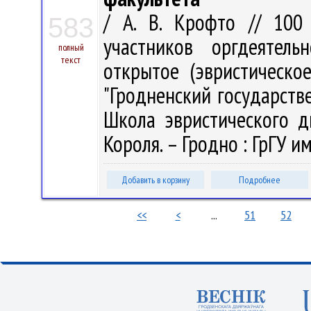
/ А. В. Крофто // 100
583
участников оргдеятель
полный
текст
открытое (эвристическо
"Гродненский государств
Школа эвристического ди
Короля. – Гродно : ГрГУ им
Добавить в корзину
Подробнее
<<
<
...
51
52