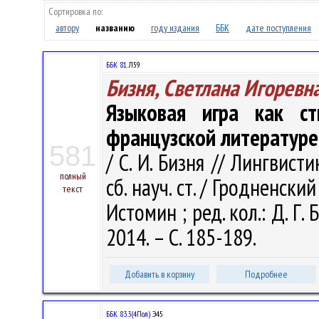
Сортировка по:
автору
названию
году издания
ББК
дате поступления
ББК 81.
Л59
Бизня, Светлана Игоревн
Языковая игра как ст
французской литературе
581
/ С. И. Бизня // Лингвист
полный
сб. науч. ст. / Гродненский
текст
Истомин ; ред. кол.: Д. Г.
2014. – С. 185-189.
Добавить в корзину
Подробнее
ББК 83.3(4Пол)
Э45