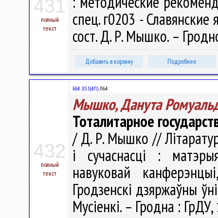
: методические рекоменд
431
спец. г0203 - Славянские 
полный
текст
сост. Д. Р. Мышко. – Гродно
Добавить в корзину
Подробнее
ББК 83.3(4П)
Л64
Мышко, Данута Ромуаль
Тоталитарное государств
/ Д. Р. Мышко // Літаратур
432
і сучаснасці : матэры
полный
навуковай канферэнцы
текст
Гродзенскi дзяржаўны ўнiв
Мусіенкі. – Гродна : ГрДУ,