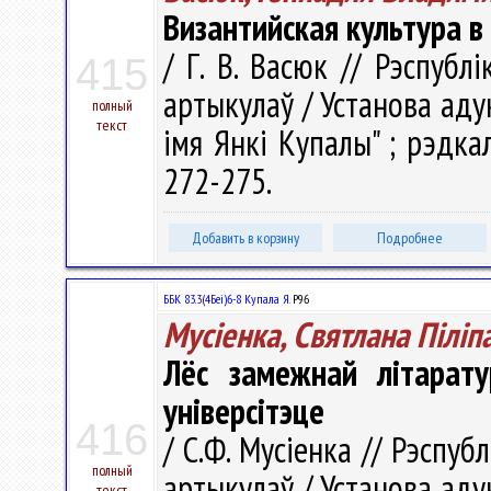
Византийская культура 
/ Г. В. Васюк // Рэспублі
415
артыкулаў / Установа аду
полный
текст
імя Янкі Купалы" ; рэдкал.
272-275.
Добавить в корзину
Подробнее
ББК 83.3(4Беі)6-8 Купала Я.
Р96
Мусіенка, Святлана Піліп
Лёс замежнай літарату
універсітэце
416
/ С.Ф. Мусіенка // Рэспубл
полный
артыкулаў / Установа аду
текст