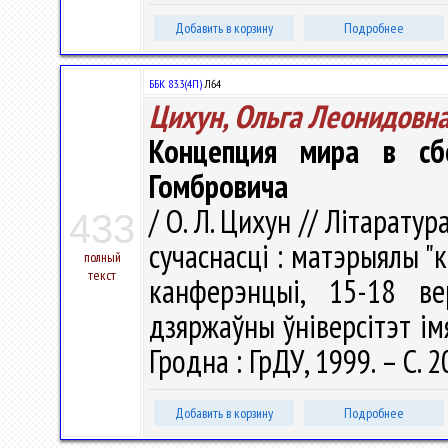
Добавить в корзину
Подробнее
ББК 83.3(4П)
Л64
Цихун, Ольга Леонидовн
Концепция мира в сб
Гомбровича
/ О. Л. Цихун // Літаратура
433
сучаснасці : матэрыялы "
полный
текст
канферэнцыі, 15-18 ве
дзяржаўны ўнiверсітэт iмя
Гродна : ГрДУ, 1999. – С. 
Добавить в корзину
Подробнее