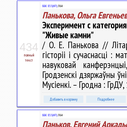
ББК 83.3(4П)
Л64
Панькова, Ольга Евгенье
Эксперимент с категори
"Живые камни"
/ О. Е. Панькова // Літа
434
гісторіі і сучаснасці : м
полный
текст
навуковай канферэнцы
Гродзенскi дзяржаўны ўнiв
Мусіенкі. – Гродна : ГрДУ,
Добавить в корзину
Подробнее
ББК 83.3(4П)
Л64
Паньков, Евгений Аркадь