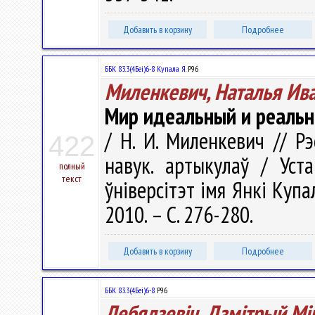
Добавить в корзину
Подробнее
ББК 83.3(4Беі)6-8 Купала Я.
Р96
Миленкевич, Наталья Ив
Мир идеальный и реальны
/ Н. И. Миленкевич // Рэ
422
навук. артыкулаў / Уст
полный
текст
ўніверсітэт імя Янкі Купалы
2010. – С. 276-280.
Добавить в корзину
Подробнее
ББК 83.3(4Беі)6-8
Р96
Лебядзевіч, Дзмітрый Мі