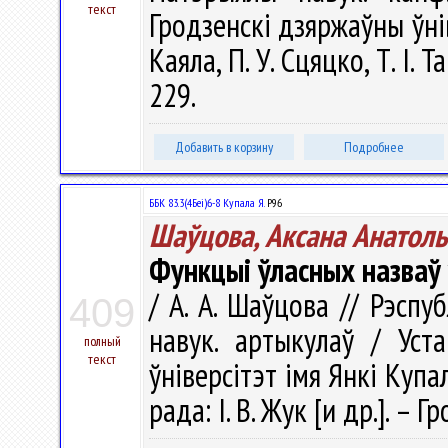
текст
Гродзенскi дзяржаўны ўнiве
Каяла, П. У. Сцяцко, Т. І. 
229.
Добавить в корзину
Подробнее
ББК 83.3(4Беі)6-8 Купала Я.
Р96
Шаўцова, Аксана Анатол
Функцыі ўласных назваў 
/ А. А. Шаўцова // Рэспуб
409
навук. артыкулаў / Уст
полный
текст
ўніверсітэт імя Янкі Купал
рада: І. В. Жук [и др.]. –