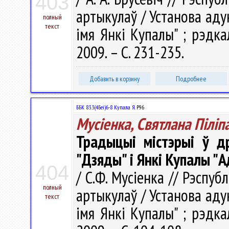
403
артыкулаў / Установа аду
полный
текст
імя Янкі Купалы" ; рэдкал.
2009. – С. 231-235.
Добавить в корзину
Подробнее
ББК 83.3(4Беі)6-8 Купала Я.
Р96
Мусіенка, Святлана Піліп
Традыцыі містэрыі ў д
"Дзяды" і Янкі Купалы "
404
/ С.Ф. Мусіенка // Рэспубл
полный
артыкулаў / Установа аду
текст
імя Янкі Купалы" ; рэдкал.