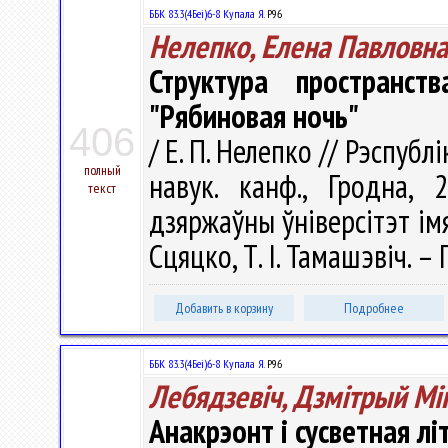
ББК 83.3(4Беі)6-8 Купала Я.
Р96
Нелепко, Елена Павловна
Структура пространс
"Рябиновая ночь"
406
/ Е. П. Нелепко // Рэспуб
полный
навук. канф., Гродна, 
текст
дзяржаўны ўнiверсітэт iмя Я
Сцяцко, Т. І. Тамашэвіч. – 
Добавить в корзину
Подробнее
ББК 83.3(4Беі)6-8 Купала Я.
Р96
Лебядзевіч, Дзмітрый Мі
Анакрэонт і сусветная л