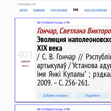
Сортировка по:
автору
названию
году издания
ББК
дате поступления
ББК 83.3(4Беі)6-8 Купала Я.
Р96
Гончар, Светлана Виктор
Эволюция наполеоновско
XIX века
401
/ С. В. Гончар // Рэспубл
полный
артыкулаў / Установа аду
текст
імя Янкі Купалы" ; рэдкал.
2009. – С. 256-261.
Добавить в корзину
Подробнее
ББК 83.3(4Беі)6-8 Купала Я.
Р96