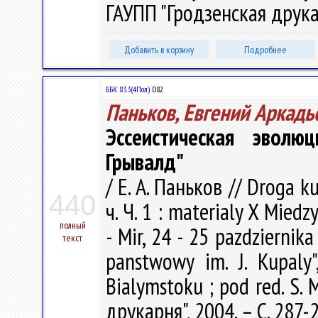
ГАУПП "Гродзенская друкар
Добавить в корзину
Подробнее
ББК 83.3(4Пол)
D82
Паньков, Евгений Аркадь
Эссеистическая эвол
Грывалд"
/ Е. А. Паньков // Droga 
440
ч. Ч. 1 : materialy X Mie
полный
- Mir, 24 - 25 pazdziernika
текст
panstwowy im. J. Kupaly",
Bialymstoku ; pod red. S.
друкарня", 2004. – С. 287-