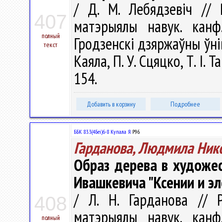
/ Д. М. Лебядзевіч // Р
407
матэрыялы навук. канф
полный
Гродзенскi дзяржаўны ўнiве
текст
Каяла, П. У. Сцяцко, Т. І. 
154.
Добавить в корзину
Подробнее
ББК 83.3(4Беі)6-8 Купала Я.
Р96
Гарданова, Людмила Ник
Образ дерева в художес
Ивашкевича "Ксении и эл
/ Л. Н. Гарданова // Р
408
матэрыялы навук. канф
полный