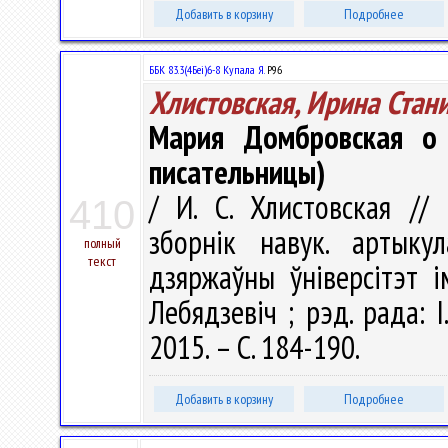
Добавить в корзину
Подробнее
ББК 83.3(4Беі)6-8 Купала Я.
Р96
Хлистовская, Ирина Стан
Мария Домбровская о 
писательницы)
/ И. С. Хлистовская // 
410
зборнік навук. артыку
полный
текст
дзяржаўны ўніверсітэт і
Лебядзевіч ; рэд. рада: І
2015. – С. 184-190.
Добавить в корзину
Подробнее