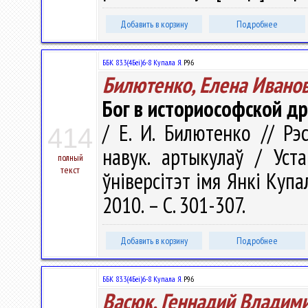
Добавить в корзину
Подробнее
ББК 83.3(4Беі)6-8 Купала Я.
Р96
Билютенко, Елена Ивано
Бог в историософской д
/ Е. И. Билютенко // Рэс
414
навук. артыкулаў / Уст
полный
текст
ўніверсітэт імя Янкі Купалы
2010. – С. 301-307.
Добавить в корзину
Подробнее
ББК 83.3(4Беі)6-8 Купала Я.
Р96
Васюк, Геннадий Владим