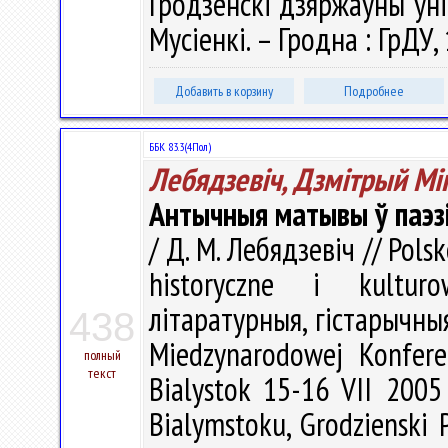
Гродзенскi дзяржаўны ўнiв
Мусіенкі. – Гродна : ГрДУ,
Добавить в корзину
Подробнее
ББК 83.3(4Пол)
Лебядзевіч, Дзмітрый Мі
Антычныя матывы ў паэзі
/ Д. М. Лебядзевіч // Polsk
historyczne i kultu
літаратурныя, гістарычныя 
438
Miedzynarodowej Konfere
полный
текст
Bialystok 15-16 VII 2005 
Bialymstoku, Grodzienski 