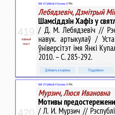
ББК 83.3(4Беі)6-8 Купала Я.
Р96
Лебядзевіч, Дзмітрый Мі
Шамсіддзін Хафіз у свят
/ Д. М. Лебядзевіч // Рэ
419
навук. артыкулаў / Уст
полный
текст
ўніверсітэт імя Янкі Купалы
2010. – С. 285-292.
Добавить в корзину
Подробнее
ББК 83.3(4Беі)6-8 Купала Я.
Р96
Мурзич, Люся Ивановна
Мотивы предостережения
/ Л. И. Мурзич // Рэспубл
420