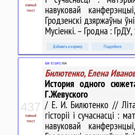
полный
навуковай канферэнцы
текст
Гродзенскi дзяржаўны ўнiв
Мусіенкі. – Гродна : ГрДУ, 
Добавить в корзину
Подробнее
ББК 83.3(4П)
Л64
Билютенко, Елена Ивано
История одного сюжет
Г.Жевуского
/ Е. И. Билютенко // Літ
437
гісторіі і сучаснасці : м
полный
текст
навуковай канферэнцы