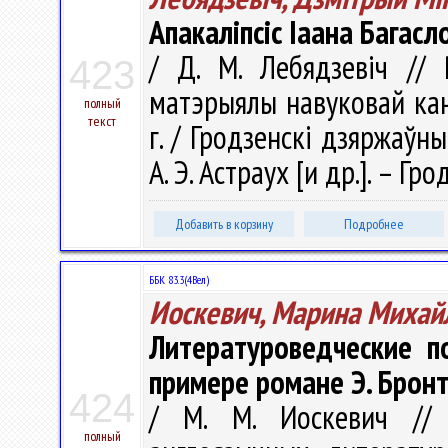
Апакаліпсіс Іаана Багасл
/ Д. М. Лебядзевіч // Р
423
матэрыялы навуковай кан
полный
текст
г. / Гродзенскi дзяржаўны
А. Э. Астраух [и др.]. – Гр
Добавить в корзину
Подробнее
ББК 83.3(4Вел)
Иоскевич, Марина Михай
Литературоведческие п
примере романе Э. Бронт
424
/ М. М. Иоскевич // 
полный