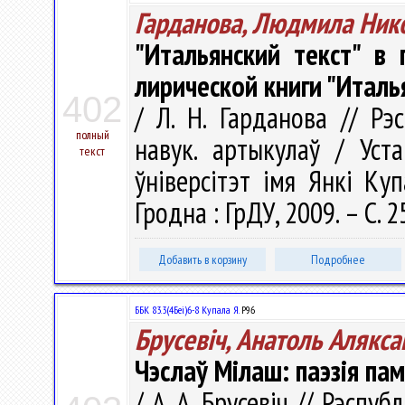
Гарданова, Людмила Ник
"Итальянский текст" в
лирической книги "Италь
402
/ Л. Н. Гарданова // Рэс
полный
навук. артыкулаў / Уст
текст
ўніверсітэт імя Янкі Купа
Гродна : ГрДУ, 2009. – С. 
Добавить в корзину
Подробнее
ББК 83.3(4Беі)6-8 Купала Я.
Р96
Брусевіч, Анатоль Алякса
Чэслаў Мілаш: паэзія п
/ А. А. Брусевіч // Рэспуб