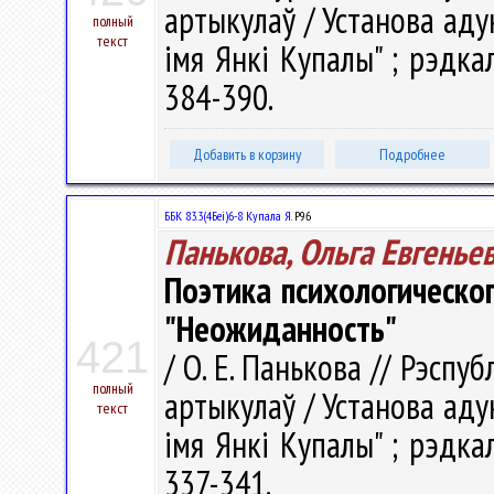
артыкулаў / Установа аду
полный
текст
імя Янкі Купалы" ; рэдкал.
384-390.
Добавить в корзину
Подробнее
ББК 83.3(4Беі)6-8 Купала Я.
Р96
Панькова, Ольга Евгенье
Поэтика психологическог
"Неожиданность"
421
/ О. Е. Панькова // Рэспуб
полный
артыкулаў / Установа аду
текст
імя Янкі Купалы" ; рэдкал.
337-341.