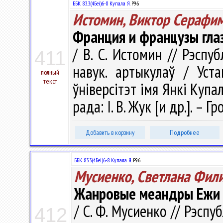
ББК 83.3(4Беі)6-8 Купала Я.
Р96
Истомин, Виктор Серафи
Франция и французы гла
/ В. С. Истомин // Рэспуб
411
навук. артыкулаў / Уст
полный
текст
ўніверсітэт імя Янкі Купал
рада: І. В. Жук [и др.]. – 
Добавить в корзину
Подробнее
ББК 83.3(4Беі)6-8 Купала Я.
Р96
Мусиенко, Светлана Фил
Жанровые меандры Ежи
/ С. Ф. Мусиенко // Рэспу
412