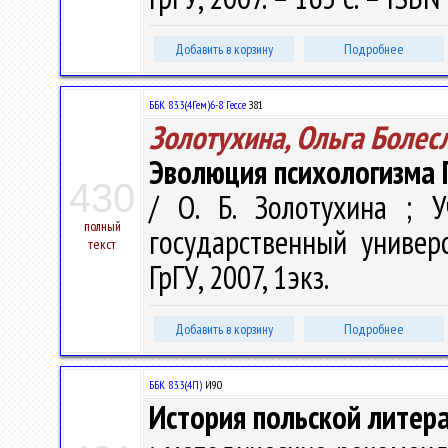
Добавить в корзину
Подробнее
ББК 83.3(4Гем)6-8 Гессе
З81
Золотухина, Ольга Болес
Эволюция психологизма Г
430
/ О. Б. Золотухина ; 
полный
государственный универ
текст
ГрГУ, 2007, 1экз.
Добавить в корзину
Подробнее
ББК 83.3(4П)
И90
История польской литер