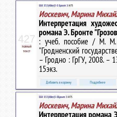
ББК 83.3(4Вел)5-8 Бронте Э.
И75
Иоскевич, Марина Михай
Интерпретация художес
романа Э. Бронте "Грозо
427
: учеб. пособие / М. М
полный
"Гродненский государств
текст
– Гродно : ГрГУ, 2008. – 
15экз.
Добавить в корзину
Подробнее
ББК 83.3(4Вел)5-8Бронте Э.
И75
Иоскевич, Марина Михай
Интерпретация романа Э.