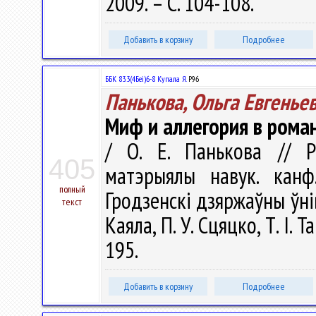
2009. – С. 104-108.
Добавить в корзину
Подробнее
ББК 83.3(4Беі)6-8 Купала Я.
Р96
Панькова, Ольга Евгенье
Миф и аллегория в роман
/ О. Е. Панькова // Рэ
405
матэрыялы навук. канф
полный
Гродзенскi дзяржаўны ўнiве
текст
Каяла, П. У. Сцяцко, Т. І. 
195.
Добавить в корзину
Подробнее