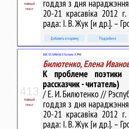
годдзя з дня нараджэння
полный
текст
20-21 красавіка 2012 г.
рада: І. В. Жук [и др.]. – Г
Добавить в корзину
Подробнее
ББК 83.3(4Беі)6-8 Купала Я.
Р96
Билютенко, Елена Ивано
К проблеме поэтики р
рассказчик - читатель)
413
/ Е. И. Билютенко // Рэспу
полный
годдзя з дня нараджэння
текст
20-21 красавіка 2012 г.
рада: І. В. Жук [и др.]. – Г