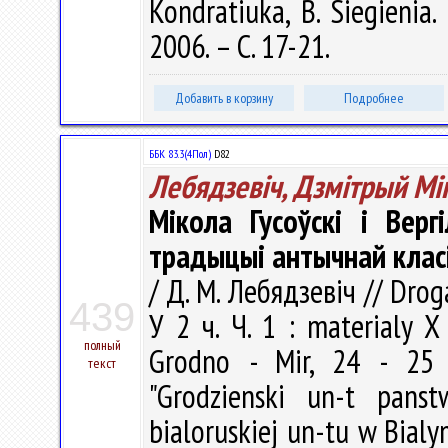
Kondratiuka, B. Siegienia
2006. – С. 17-21.
Добавить в корзину
Подробнее
ББК 83.3(4Пол)
D82
Лебядзевіч, Дзмітрый Мі
Мікола Гусоўскі і Верг
традыцыі антычнай класі
/ Д. М. Лебядзевіч // Dro
439
У 2 ч. Ч. 1 : materialy 
полный
Grodno - Mir, 24 - 25 p
текст
"Grodzienski un-t panst
bialoruskiej un-tu w Bialy