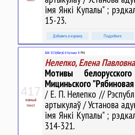
імя Янкі Купалы" ; рэдкал.
15-23.
Добавить в корзину
Подробнее
ББК 83.3(4Беі)6-8 Купала Я.
Р96
Нелепко, Елена Павловна
Мотивы белорусско
Мициньского "Рябиновая
417
/ Е. П. Нелепко // Рэспубл
полный
артыкулаў / Установа аду
текст
імя Янкі Купалы" ; рэдкал.
314-321.