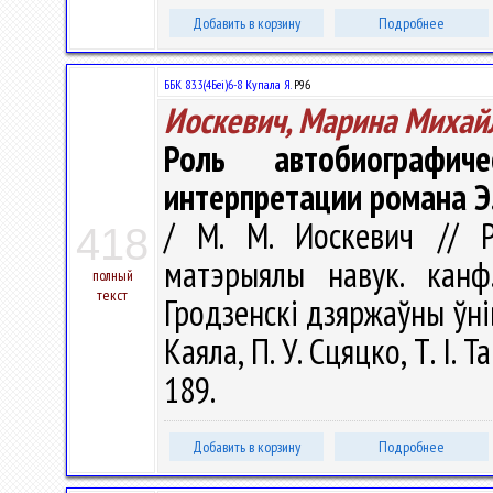
Добавить в корзину
Подробнее
ББК 83.3(4Беі)6-8 Купала Я.
Р96
Иоскевич, Марина Михай
Роль автобиографи
интерпретации романа Э.
/ М. М. Иоскевич // Рэ
418
матэрыялы навук. канф
полный
текст
Гродзенскi дзяржаўны ўнiве
Каяла, П. У. Сцяцко, Т. І. 
189.
Добавить в корзину
Подробнее