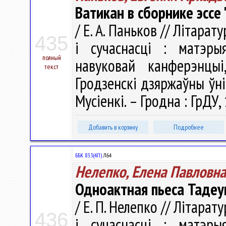
Ватикан в сборнике эссе
/ Е. А. Паньков // Літарату
435
і сучаснасці : матэры
полный
навуковай канферэнцы
текст
Гродзенскi дзяржаўны ўнiв
Мусіенкі. – Гродна : ГрДУ,
Добавить в корзину
Подробнее
ББК 83.3(4П)
Л64
Нелепко, Елена Павловна
Одноактная пьеса Тадеу
/ Е. П. Нелепко // Літарату
436
і сучаснасці : матэры