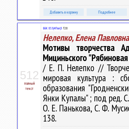
Добавить в корзину
Подробнее
ББК 83.3(4Пол)5
Т28
Нелепко, Елена Павловна
Мотивы творчества А
Мициньского "Рябиновая
/ Е. П. Нелепко // Твор
512
мировая культура : с
полный
образования "Гродненск
текст
Янки Купалы" ; под ред. С.
О. Е. Панькова, С. Ф. Мус
138.