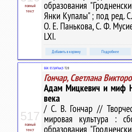
образования "Гродненск
полный
текст
Янки Купалы" ; под ред. С.
О. Е. Панькова, С. Ф. Муси
LXI.
Добавить в корзину
Подробнее
ББК 83.3(4Пол)5
Т28
Гончар, Светлана Виктор
Адам Мицкевич и миф Н
века
/ С. В. Гончар // Твор
517
мировая культура : с
полный
образования "Гродненск
текст