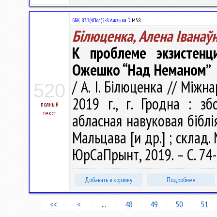
ББК 83.3(4Пол)5-8 Ажэшка Э.
М58
Білюценка, Алена Іванаў
К проблеме экзистенц
Ожешко “Над Неманом”
/ А. І. Білюценка // Між
520
2019 г., г. Гродна : з
полный
текст
абласная навуковая бібліят
Мальцава [и др.] ; склад. М
ЮрСаПрынт, 2019. – С. 74-
Добавить в корзину
Подробнее
<<
<
...
48
49
50
51