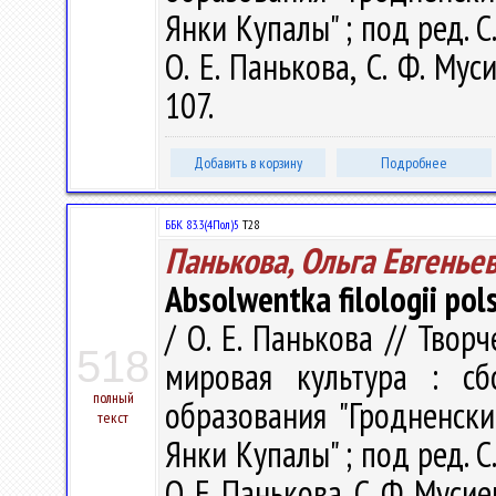
Янки Купалы" ; под ред. С.
О. Е. Панькова, С. Ф. Мус
107.
Добавить в корзину
Подробнее
ББК 83.3(4Пол)5
Т28
Панькова, Ольга Евгенье
Absolwentka filologii pols
/ О. Е. Панькова // Тво
518
мировая культура : с
полный
образования "Гродненск
текст
Янки Купалы" ; под ред. С.
О. Е. Панькова, С. Ф. Муси