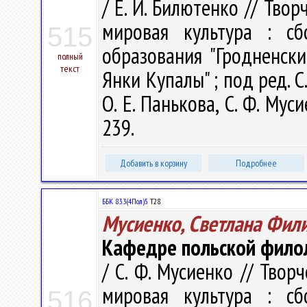
/ Е. И. Билютенко // Тв
мировая культура : с
515
образования "Гродненск
полный
текст
Янки Купалы" ; под ред. С.
О. Е. Панькова, С. Ф. Мус
239.
Добавить в корзину
Подробнее
ББК 83.3(4Пол)5
Т28
Мусиенко, Светлана Фил
Кафедре польской филол
/ С. Ф. Мусиенко // Тво
мировая культура : с
516