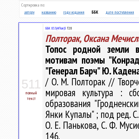
Сортировка по:
автору
названию
году издания
ББК
дате поступления
ББК 83.3(4Пол)5
Т28
Полторак, Оксана Мечисл
Топос родной земли в
мотивам поэмы "Конрад
"Генерал Барч" Ю. Каден
/ О. М. Полторак // Тво
511
мировая культура : с
полный
текст
образования "Гродненск
Янки Купалы" ; под ред. С.
О. Е. Панькова, С. Ф. Мус
146.