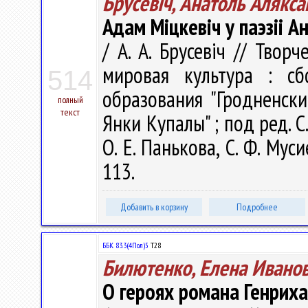
Брусевіч, Анатоль Алякса
Адам Міцкевіч у паэзіі 
/ А. А. Брусевіч // Тво
мировая культура : с
514
образования "Гродненск
полный
текст
Янки Купалы" ; под ред. С.
О. Е. Панькова, С. Ф. Мус
113.
Добавить в корзину
Подробнее
ББК 83.3(4Пол)5
Т28
Билютенко, Елена Ивано
О героях романа Генриха