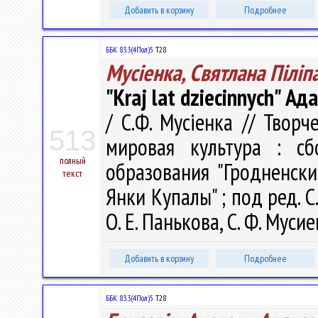
Добавить в корзину
Подробнее
ББК 83.3(4Пол)5
Т28
Мусіенка, Святлана Піліп
"Kraj lat dziecinnych" Ад
/ С.Ф. Мусіенка // Твор
513
мировая культура : с
полный
образования "Гродненск
текст
Янки Купалы" ; под ред. С.
О. Е. Панькова, С. Ф. Мусие
Добавить в корзину
Подробнее
ББК 83.3(4Пол)5
Т28