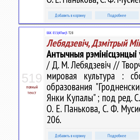
Добавить в корзину
Подробнее
ББК 83.3(4Пол)5
Т28
Лебядзевіч, Дзмітрый Мі
Антычныя рэмінісцэнцыі ў
/ Д. М. Лебядзевіч // Тв
мировая культура : с
519
образования "Гродненск
полный
текст
Янки Купалы" ; под ред. С.
О. Е. Панькова, С. Ф. Мус
206.
Добавить в корзину
Подробнее