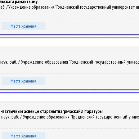
ольскага рамантызму
науч. раб. / Учреждение образования "Гродненский государственный университет и
Места хранения
. науч. раб. / Учреждение образования "Гродненский государственный универ
Места хранения
фа-паэтычным аспекце старажытнагрэчаскай літаратуры
сб. науч. раб. / Учреждение образования "Гродненский государственный униве
Места хранения