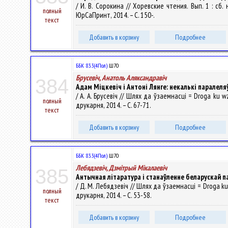
/ И. В. Сорокина // Хоревские чтения. Вып. 1 : сб
полный
ЮрСаПринт, 2014. – С. 150-.
текст
Добавить в корзину
Подробнее
ББК 83.3(4Пол)
Ш70
Брусевіч, Анатоль Аляксандравіч
384
Адам Міцкевіч і Антоні Лянге: некалькі паралеля
/ А. А. Брусевіч // Шлях да ўзаемнасці = Droga ku wza
полный
друкарня, 2014. – С. 67-71.
текст
Добавить в корзину
Подробнее
ББК 83.3(4Пол)
Ш70
Лебядзевіч, Дзмітрый Мікалаевіч
385
Антычная літаратура і станаўленне беларускай п
/ Д. М. Лебядзевіч // Шлях да ўзаемнасці = Droga ku w
полный
друкарня, 2014. – С. 53-58.
текст
Добавить в корзину
Подробнее