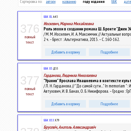
Сортировка по:
автору
названию
году издания
ББК
дате
ББК 81.
А43
Иоскевич, Марина Михайловна
376
Роль эпохи в создании романа Ш. Бронте "Джен Э
/ М. М. Иоскевич, И. А. Максимчик // Актуальные во
полный
2 ч. – Брест : Альтернатива, 2013. – С. 160-162.
текст
Добавить в корзину
Подробнее
ББК 83.
Д55
Гарданова, Людмила Николаевна
377
"Урания" Ярослава Ивашкевича в контексте куль
/ Л. Н. Гарданова // "До самой сути..." In memoriam
полный
Автухович, И. В. Банах, О. Б. Никифорова. – Гродно : Гр
текст
Добавить в корзину
Подробнее
ББК 83.3
Х79
Брусевіч, Анатоль Аляксандравіч