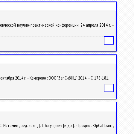
енческой научно-практической конференции; 24 апреля 2014 г. –
Статья
 октября 2014 г. – Кемерово : ООО "ЗапСибНЦ", 2014. – С. 178-181.
Статья
С. Истомин ; ред. кол.: Д. Г. Богущевич [и др.]. – Гродно : ЮрСаПринт,