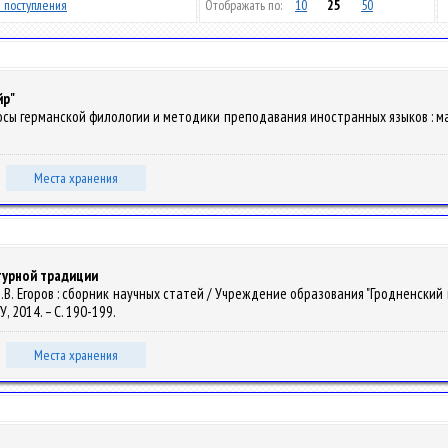
 поступления
Отображать по:
10
25
50
йр"
просы германской филологии и методики преподавания иностранных языков : мат
Места хранения
турной традиции
 " : И.В. Егоров : сборник научных статей / Учреждение образования "Гродненски
ГУ, 2014. – С. 190-199.
Места хранения