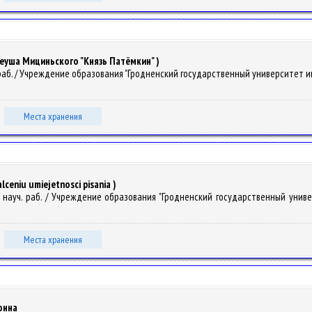
деуша Мициньского "Князь Патёмкин" )
ауч. раб. / Учреждение образования "Гродненский государственный университет им
Места хранения
alceniu umiejetnosci pisania )
сб. науч. раб. / Учреждение образования "Гродненский государственный униве
Места хранения
онна