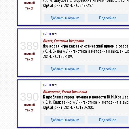
/ А. А. Шаўцова // Хоревские чтения. Вып. 1 : сб
полный
ЮрСаПринт, 2014. – С. 249-257.
текст
Добавить в корзину
Подробнее
ББК 81.
Л59
Бизня, Светлана Игоревна
389
Языковая игра как стилистический прием в совр
/ С. И. Бизня // Лингвистика и методика в высшей школе
полный
2014. – С. 185-189.
текст
Добавить в корзину
Подробнее
ББК 81.
Л59
Билютенко, Елена Ивановна
390
К проблеме героя-мужика в повести Ю.И. Крашев
/ Е. И. Билютенко // Лингвистика и методика в высшей
полный
ЮрСаПринт, 2014. – С. 190-200.
текст
Добавить в корзину
Подробнее