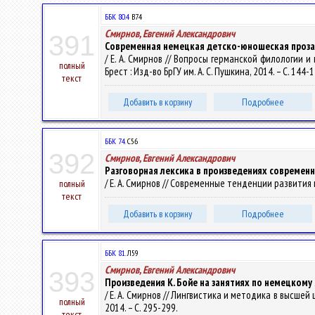
ББК 80.4
В74
Смирнов, Евгений Александрович
391
Современная немецкая детско-юношеская проза
/ Е. А. Смирнов // Вопросы германской филологии
полный
Брест : Изд-во БрГУ им. А. С. Пушкина, 2014. – С. 144-
текст
Добавить в корзину
Подробнее
ББК 74.
С56
392
Смирнов, Евгений Александрович
Разговорная лексика в произведениях совреме
/ Е. А. Смирнов // Современные тенденции развития на
полный
текст
Добавить в корзину
Подробнее
ББК 81.
Л59
Смирнов, Евгений Александрович
393
Произведения К. Бойе на занятиях по немецкому
/ Е. А. Смирнов // Лингвистика и методика в высшей шко
полный
2014. – С. 295-299.
текст