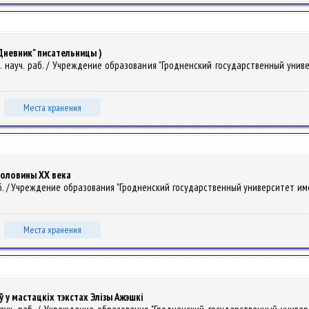
Дневник" писательницы )
 сб. науч. раб. / Учреждение образования "Гродненский государственный униве
Места хранения
половины ХХ века
ч. раб. / Учреждение образования "Гродненский государственный университет име
Места хранения
у мастацкіх тэкстах Элізы Ажэшкі