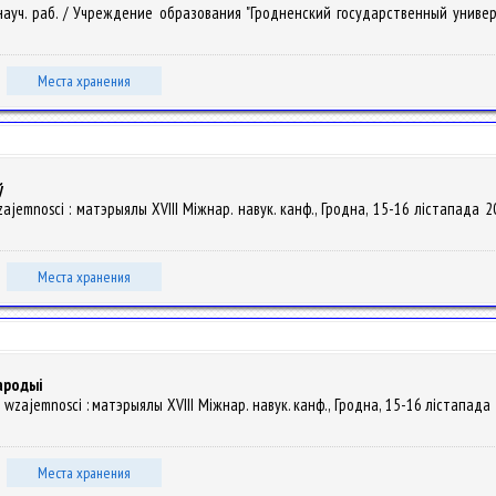
. науч. раб. / Учреждение образования "Гродненский государственный универ
Места хранения
ў
jemnosci : матэрыялы XVIII Міжнар. навук. канф., Гродна, 15-16 лістапада 2012 г
Места хранения
ародыі
zajemnosci : матэрыялы XVIII Міжнар. навук. канф., Гродна, 15-16 лістапада 2012 
Места хранения