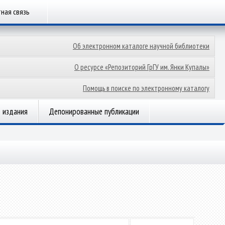
ная связь
Об электронном каталоге научной библиотеки
О ресурсе «Репозиторий ГрГУ им. Янки Купалы»
Помощь в поиске по электронному каталогу
 издания
Депонированные публикации