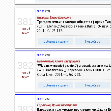
ББК 83.3
Х79
Нелепко, Елена Павловна
381
Трагедия семьи - трагедия общества ( драма Та
/ Е. П. Нелепко // Хоревские чтения. Вып. 1 : сб. н
полный
2014. – С. 125-132.
текст
Добавить в корзину
Подробнее
ББК 83.3
Х79
Павлюкевич, Алина Тадеушевна
382
"Wladam w mowie i pismie..." ( z doswiadczen w kszt
/ А. Т. Павлюкевич // Хоревские чтения. Вып. 1 : 
полный
ЮрСаПринт, 2014. – С. 262-268.
текст
Добавить в корзину
Подробнее
ББК 83.3
Х79
Сорокина, Ирина Викторовна
383
Парадокс в поэтических произведениях Джона Д