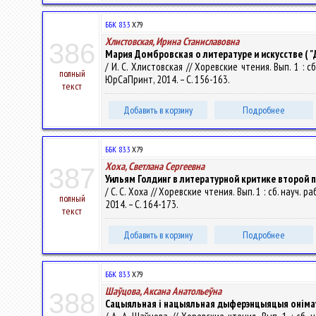
ББК 83.3
Х79
Хлистовская, Ирина Станиславовна
386
Мария Домбровская о литературе и искусстве ( "
/ И. С. Хлистовская // Хоревские чтения. Вып. 1 :
полный
ЮрСаПринт, 2014. – С. 156-163.
текст
Добавить в корзину
Подробнее
ББК 83.3
Х79
Хоха, Светлана Сергеевна
387
Уильям Голдинг в литературной критике второй 
/ С. С. Хоха // Хоревские чтения. Вып. 1 : сб. нау
полный
2014. – С. 164-173.
текст
Добавить в корзину
Подробнее
ББК 83.3
Х79
Шаўцова, Аксана Анатольеўна
388
Сацыяльная і нацыяльная дыферэнцыяцыя онімаў 