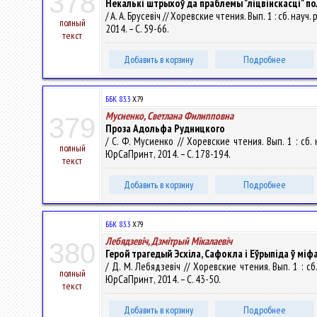
378
Некалькі штрыхоў да праблемы "ліцвінскасці" п
/ А. А. Брусевіч // Хоревские чтения. Вып. 1 : сб. 
полный
2014. – С. 59-66.
текст
Добавить в корзину
Подробнее
ББК 83.3
Х79
Мусиенко, Светлана Филипповна
379
Проза Адольфа Рудницкого
/ С. Ф. Мусиенко // Хоревские чтения. Вып. 1 : сб
полный
ЮрСаПринт, 2014. – С. 178-194.
текст
Добавить в корзину
Подробнее
ББК 83.3
Х79
Лебядзевіч, Дзмітрый Мікалаевіч
380
Герой трагедый Эсхіла, Сафокла і Еўрыпіда ў мі
/ Д. М. Лебядзевіч // Хоревские чтения. Вып. 1 : 
полный
ЮрСаПринт, 2014. – С. 43-50.
текст
Добавить в корзину
Подробнее