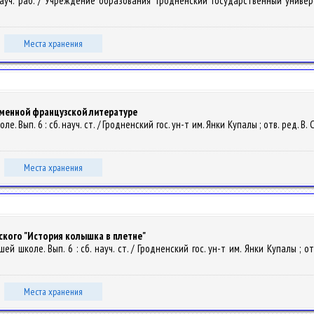
. науч. раб. / Учреждение образования "Гродненский государственный универ
Места хранения
еменной французской литературе
. Вып. 6 : сб. науч. ст. / Гродненский гос. ун-т им. Янки Купалы ; отв. ред. В. С
Места хранения
ского "История колышка в плетне"
 школе. Вып. 6 : сб. науч. ст. / Гродненский гос. ун-т им. Янки Купалы ; отв. 
Места хранения