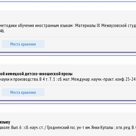
 и методики обучения иностранным языкам : Материалы IX Межвузовской студ
146.
Места хранения
нной немецкой детско-юношеской прозы
уки и производства. В 4 т. Т. 1 : сб. мат. Междунар. научн.-практ. конф. 23-24
Места хранения
 языку
ле. Вып. 6 : сб. науч. ст. / Гродненский гос. ун-т им. Янки Купалы ; отв. ред. В. 