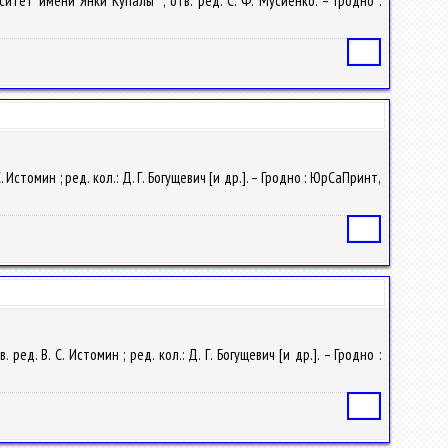
ситет имени Янки Купалы" ; отв. ред. С. Ф. Мусиенко. – Гродно :
Статья
. Истомин ; ред. кол.: Д. Г. Богущевич [и др.]. – Гродно : ЮрСаПринт,
Статья
ред. В. С. Истомин ; ред. кол.: Д. Г. Богущевич [и др.]. – Гродно :
Статья