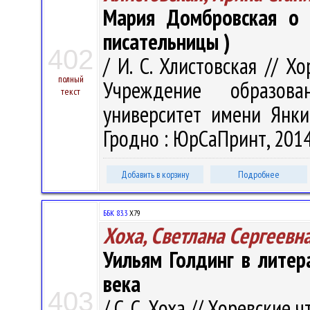
Мария Домбровская о л
писательницы )
402
/ И. С. Хлистовская // Хо
полный
Учреждение образова
текст
университет имени Янки 
Гродно : ЮрСаПринт, 2014.
Добавить в корзину
Подробнее
ББК 83.3
Х79
Хоха, Светлана Сергеевн
Уильям Голдинг в лите
века
403
/ С. С. Хоха // Хоревские ч