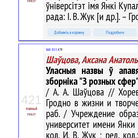
текст
ўніверсітэт імя Янкі Купал
рада: І. В. Жук [и др.]. –
Добавить в корзину
Подробнее
ББК 83.3
Х79
Шаўцова, Аксана Анатол
Уласныя назвы ў апав
зборніка "З розных сфер", 
/ А. А. Шаўцова // Хоре
421
Гродно в жизни и творчес
полный
раб. / Учреждение обра
текст
университет имени Янки Ку
кол. И. В. Жук ; ред. кол.