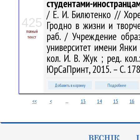
студентами-иностранца
/ Е. И. Билютенко // Хор
425
Гродно в жизни и творчес
полный
раб. / Учреждение обра
текст
университет имени Янки Ку
кол. И. В. Жук ; ред. кол.
ЮрСаПринт, 2015. – С. 17
Добавить в корзину
Подробнее
<<
<
...
13
14
15
16