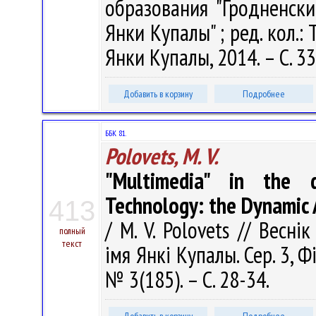
образования "Гродненск
Янки Купалы" ; ред. кол.: Т
Янки Купалы, 2014. – С. 3
Добавить в корзину
Подробнее
ББК 81.
Polovets, M. V.
"Multimedia" in the
Technology: the Dynamic 
413
/ M. V. Polovets // Весні
полный
текст
імя Янкі Купалы. Сер. 3, Фі
№ 3(185). – С. 28-34.