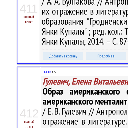
/ А. А. Булгакова // Ант
411
их отражение в литературе.
полный
образования "Гродненск
текст
Янки Купалы" ; ред. кол.: Т
Янки Купалы, 2014. – С. 87
Добавить в корзину
Подробнее
ББК 83.
А72
Гулевич, Елена Витальев
Образ американского 
американского менталит
/ Е. В. Гулевич // Антроп
412
отражение в литературе. В
полный
текст