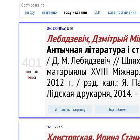
Сортировка по:
автору
названию
году издания
ББК
дате поступления
ББК 83.3(4Пол)
Ш70
Лебядзевіч, Дзмітрый Мі
Антычная літаратура і с
/ Д. М. Лебядзевіч // Шля
401
матэрыялы XVIII Міжнар.
полный
текст
2012 г. / рэд. кал.: Я. П
Лідская друкарня, 2014. – 
Добавить в корзину
Подробнее
ББК 83.3
Х79
Хлистовская, Ирина Стан