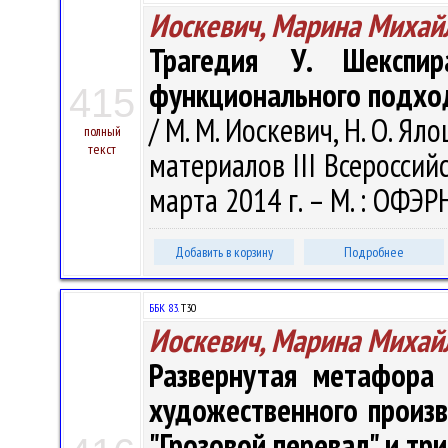
Иоскевич, Марина Михай
Трагедия У. Шекспир
функционального подход
415
/ М. М. Иоскевич, Н. О. Я
полный
текст
материалов III Всероссийс
марта 2014 г. – М. : ОФЭРН
Добавить в корзину
Подробнее
ББК 83.
Т30
Иоскевич, Марина Михай
Развернутая метафора 
художественного произв
"Грозовой перевал" и тр