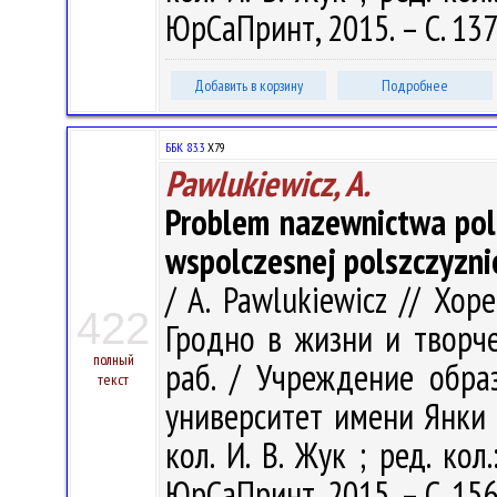
ЮрСаПринт, 2015. – С. 13
Добавить в корзину
Подробнее
ББК 83.3
Х79
Pawlukiewicz, A.
Problem nazewnictwa pol
wspolczesnej polszczyzni
/ A. Pawlukiewicz // Хор
422
Гродно в жизни и творчес
полный
раб. / Учреждение обра
текст
университет имени Янки Ку
кол. И. В. Жук ; ред. кол.
ЮрСаПринт, 2015. – С. 15