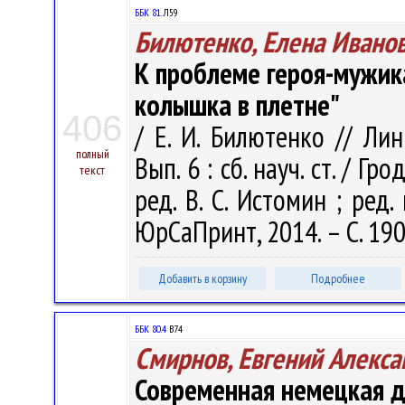
ББК 81.
Л59
Билютенко, Елена Ивано
К проблеме героя-мужика
колышка в плетне"
406
/ Е. И. Билютенко // Ли
полный
Вып. 6 : сб. науч. ст. / Гр
текст
ред. В. С. Истомин ; ред. 
ЮрСаПринт, 2014. – С. 19
Добавить в корзину
Подробнее
ББК 80.4
В74
Смирнов, Евгений Алекс
Современная немецкая д