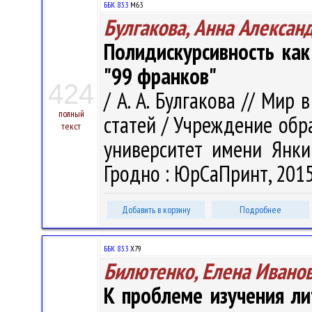
ББК 83.3
М63
Булгакова, Анна Алексан
Полидискурсивность ка
"99 франков"
424
/ А. А. Булгакова // Мир 
полный
статей / Учреждение обр
текст
университет имени Янки 
Гродно : ЮрСаПринт, 2015.
Добавить в корзину
Подробнее
ББК 83.3
Х79
Билютенко, Елена Ивано
К проблеме изучения ли