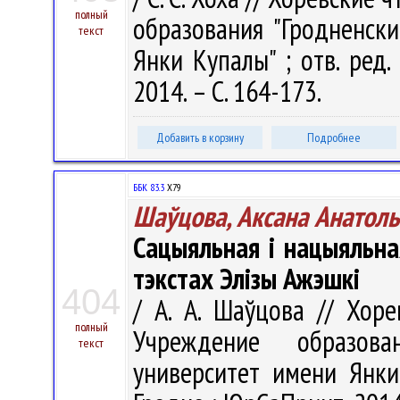
полный
образования "Гродненск
текст
Янки Купалы" ; отв. ред.
2014. – С. 164-173.
Добавить в корзину
Подробнее
ББК 83.3
Х79
Шаўцова, Аксана Анатол
Сацыяльная і нацыяльн
тэкстах Элізы Ажэшкі
404
/ А. А. Шаўцова // Хорев
полный
Учреждение образова
текст
университет имени Янки 