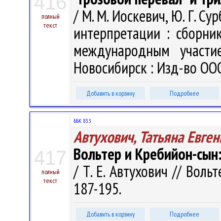
416
/ М. М. Иоскевич, Ю. Г. С
полный
текст
интерпретации : сборник 
международным участи
Новосибирск : Изд-во ООО 
Добавить в корзину
Подробнее
ББК 83.3
Автухович, Татьяна Евге
Вольтер и Кребийон-сын:
417
/ Т. Е. Автухович // Вольт
полный
текст
187-195.
Добавить в корзину
Подробнее