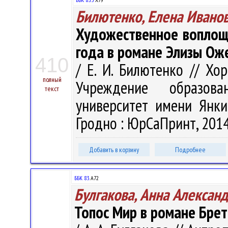
Билютенко, Елена Ивано
Художественное воплощ
года в романе Элизы Ож
410
/ Е. И. Билютенко // Хоре
полный
Учреждение образова
текст
университет имени Янки 
Гродно : ЮрСаПринт, 2014.
Добавить в корзину
Подробнее
ББК 83.
А72
Булгакова, Анна Алексан
Топос Мир в романе Брет