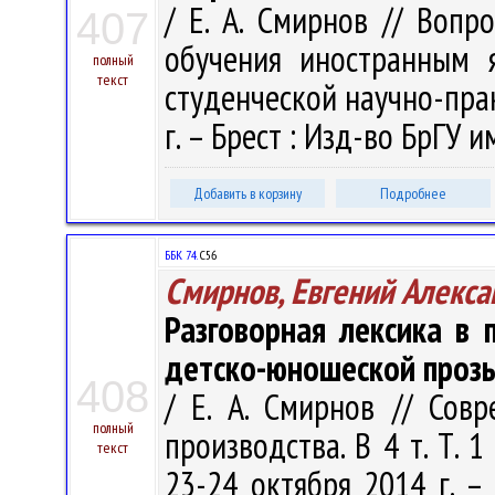
/ Е. А. Смирнов // Воп
407
обучения иностранным 
полный
текст
студенческой научно-пра
г. – Брест : Изд-во БрГУ им
Добавить в корзину
Подробнее
ББК 74.
С56
Смирнов, Евгений Алекс
Разговорная лексика в
детско-юношеской проз
408
/ Е. А. Смирнов // Сов
полный
производства. В 4 т. Т. 1
текст
23-24 октября 2014 г. –