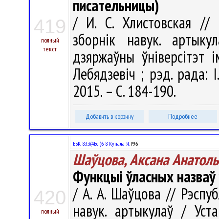
писательницы)
/ И. С. Хлистовская // 
419
зборнік навук. артыку
полный
текст
дзяржаўны ўніверсітэт і
Лебядзевіч ; рэд. рада: І
2015. – С. 184-190.
Добавить в корзину
Подробнее
ББК 83.3(4Беі)6-8 Купала Я.
Р96
Шаўцова, Аксана Анатол
Функцыі ўласных назваў 
/ А. А. Шаўцова // Рэспуб
420
навук. артыкулаў / Уст
полный