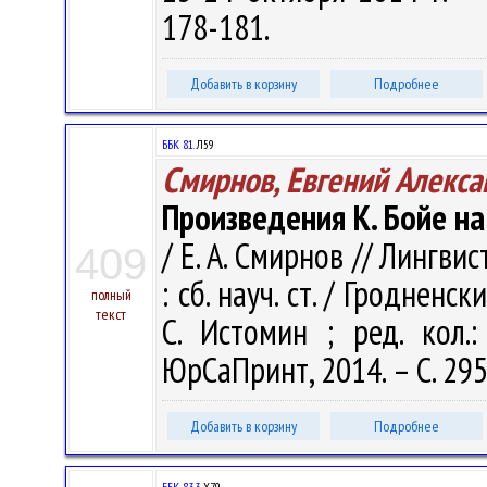
178-181.
Добавить в корзину
Подробнее
ББК 81.
Л59
Смирнов, Евгений Алекс
Произведения К. Бойе на
/ Е. А. Смирнов // Лингви
409
: сб. науч. ст. / Гродненск
полный
текст
С. Истомин ; ред. кол.:
ЮрСаПринт, 2014. – С. 29
Добавить в корзину
Подробнее
ББК 83.3
Х79