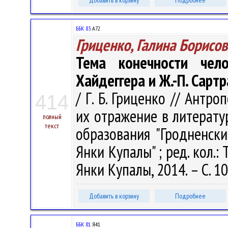
Добавить в корзину
Подробнее
ББК 83.
А72
Гриценко, Галина Борисо
Тема конечности чел
Хайдеггера и Ж.-П. Сартр
/ Г. Б. Гриценко // Антр
414
их отражение в литературе.
полный
текст
образования "Гродненск
Янки Купалы" ; ред. кол.: Т
Янки Купалы, 2014. – С. 1
Добавить в корзину
Подробнее
ББК 81.
Я41