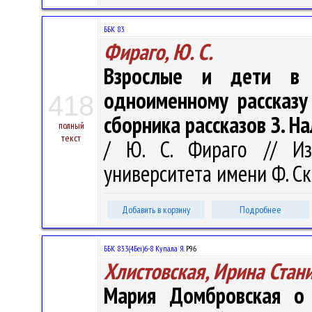
ББК 83.
Фираго, Ю. С.
Взрослые и дети в 
одноименному рассказу
418
сборника рассказов З. Н
полный
текст
/ Ю. С. Фираго // Изв
университета имени Ф. Ско
Добавить в корзину
Подробнее
ББК 83.3(4Беі)6-8 Купала Я.
Р96
Хлистовская, Ирина Стан
Мария Домбровская о 