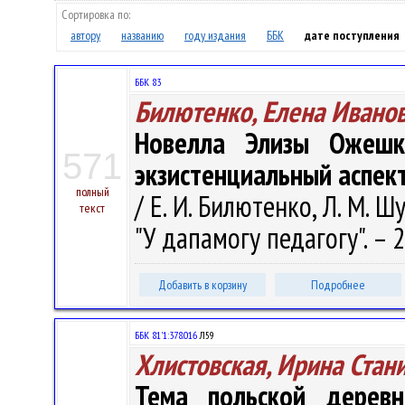
Сортировка по:
автору
названию
году издания
ББК
дате поступления
ББК 83
Билютенко, Елена Ивано
Новелла Элизы Ожешко 
571
экзистенциальный аспек
полный
/ Е. И. Билютенко, Л. М. Ш
текст
"У дапамогу педагогу". – 2
Добавить в корзину
Подробнее
ББК 81'1:378.016
Л59
Хлистовская, Ирина Стан
Тема польской дерев