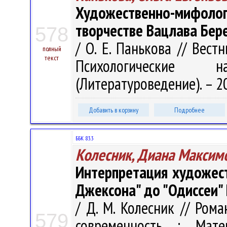
Художественно-мифолог
творчестве Вацлава Бер
578
/ О. Е. Панькова // Вест
полный
текст
Психологические 
(Литературоведение). – 20
Добавить в корзину
Подробнее
ББК 83.3
Колесник, Диана Максим
Интерпретация художест
Джексона" до "Одиссеи"
/ Д. М. Колесник // Ром
579
современность : Мат