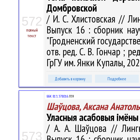
Домбровской
/ И. С. Хлистовская // 
572
Выпуск 16 : сборник на
полный
текст
"Гродненский государств
отв. ред. С. В. Гончар ; ре
ГрГУ им. Янки Купалы, 2024
Добавить в корзину
Подробнее
ББК 81'1:378.016
Л59
Шаўцова, Аксана Анатол
Уласныя асабовыя імёны 
/ А. А. Шаўцова // Лин
573
Выпуск 16 : сборник на