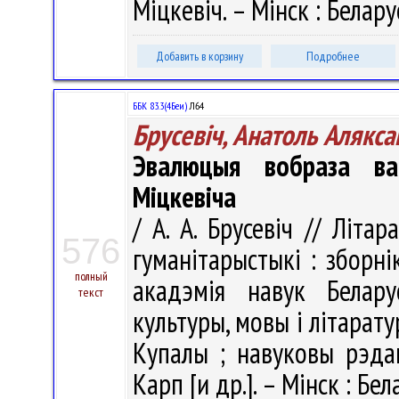
Міцкевіч. – Мінск : Белару
Добавить в корзину
Подробнее
ББК 83.3(4Беи)
Л64
Брусевіч, Анатоль Алякса
Эвалюцыя вобраза ва
Міцкевіча
/ А. А. Брусевіч // Літа
576
гуманітарыстыкі : зборн
полный
акадэмія навук Белару
текст
культуры, мовы і літарату
Купалы ; навуковы рэдакт
Карп [и др.]. – Мінск : Бел