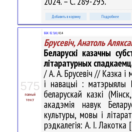
2024. – С. 289-293.
Добавить в корзину
Подробнее
ББК 82.3(4)
К14
Брусевіч, Анатоль Алякса
Беларускі казачны субс
літаратурных спадкаемц
/ А. А. Брусевіч // Казка
і навацыі : матэрыялы 
575
беларускай казкі (Мінс
полный
текст
акадэмія навук Белару
культуры, мовы і літарат
рэдкалегія: А. І. Лакотка [