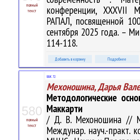
полный
конференции, XXXVII 
текст
РАПАЛ, посвященной 100
сентября 2025 года. – Мин
114-118.
Добавить в корзину
Подробнее
ББК 72.
Мехоношина, Дарья Вал
Методологические осно
Маккарти
580
/ Д. В. Мехоношина // 
полный
текст
Междунар. науч.-практ. к