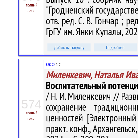
полный
"Гродненский государств
текст
отв. ред. С. В. Гончар ; ре
ГрГУ им. Янки Купалы, 202
Добавить в корзину
Подробнее
ББК 72.
Р17
Миленкевич, Наталья Ив
Воспитательный потенциа
/ Н. И. Миленкевич // Ра
574
сохранение традиционн
полный
ценностей [Электронный 
текст
практ. конф., Архангельск,