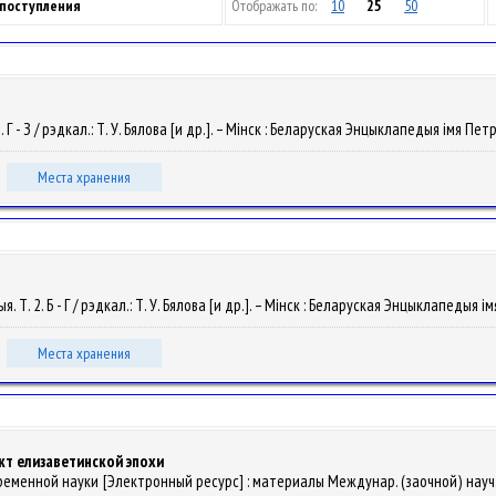
 поступления
Отображать по:
10
25
50
 Г - З / рэдкал.: Т. У. Бялова [и др.]. – Мінск : Беларуская Энцыклапедыя імя Петру
Места хранения
. Т. 2. Б - Г / рэдкал.: Т. У. Бялова [и др.]. – Мінск : Беларуская Энцыклапедыя і
Места хранения
кт елизаветинской эпохи
временной науки [Электронный ресурс] : материалы Междунар. (заочной) науч.-