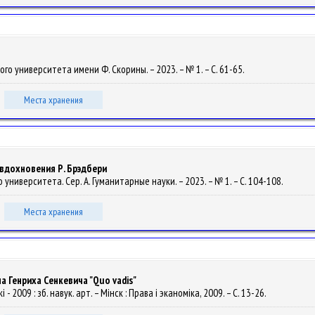
ного университета имени Ф. Скорины. – 2023. – № 1. – С. 61-65.
Места хранения
вдохновения Р. Брэдбери
о университета. Сер. A. Гуманитарные науки. – 2023. – № 1. – С. 104-108.
Места хранения
 Генриха Сенкевича "Quo vadis"
 2009 : зб. навук. арт. – Мінск : Права і эканоміка, 2009. – С. 13-26.