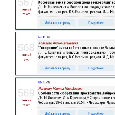
567
Косовская тема в сербской средневековой лите
/ Н. И. Миленкевич // Вопросы лингводидактики :
полный
факультет ; отв. ред. В. С. Истомин ; редкол.: И. Д. М
текст
Добавить в корзину
Подробнее
ББК 81.
В74
Ковалёва, Лилия Евгеньевна
568
"Говорящие" имена собственные в романе Чарльз
/ Л. Е. Ковалёва // Вопросы лингводидактики : 
полный
факультет ; отв. ред. В. С. Истомин ; редкол.: И. Д. М
текст
Добавить в корзину
Подробнее
ББК 81.
С56
Иоскевич, Марина Михайловна
569
Особенности изображения пространства лабиринт
/ М. М. Иоскевич, Д. А. Корешкова // Современные 
полный
Чебоксары, 18–19 апреля 2024 г. – Чебоксары : Чуваш. 
текст
Добавить в корзину
Подробнее