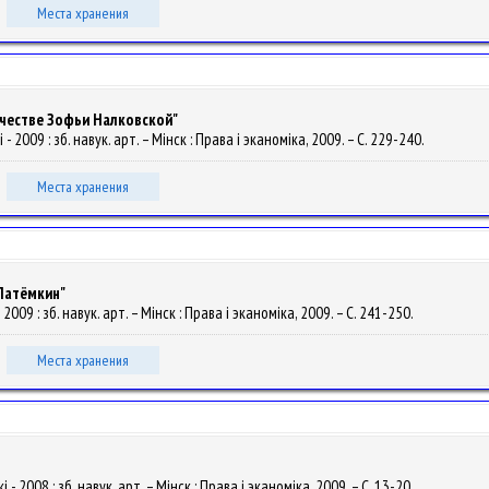
Места хранения
рчестве Зофьи Налковской"
2009 : зб. навук. арт. – Мінск : Права і эканоміка, 2009. – С. 229-240.
Места хранения
Патёмкин"
009 : зб. навук. арт. – Мінск : Права і эканоміка, 2009. – С. 241-250.
Места хранения
 2008 : зб. навук. арт. – Мінск : Права і эканоміка, 2009. – С. 13-20.