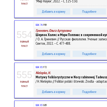
"Мир Науки", 2022. – С. 125-130.
текст
Добавить в корзину
Подробнее
ББК 74.
Р89
Гриневич, Ольга Артуровна
554
Шерлок Холмс и Мэри Поппинс в современной кул
/ О. А. Гриневич // Русская филология. Ученые запис
полный
Свиток, 2022. – С. 477-488.
текст
Добавить в корзину
Подробнее
ББК 83.
F72
555
Nielepko, H.
Motywy folklorystyczne w Nocy rabinowej Tadeusz
/ H. Nielepko // Folklor polski i litewski. Zrodla - ad
полный
текст
Добавить в корзину
Подробнее
ББК 83
Б89