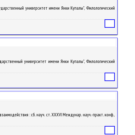
осударственный университет имени Янки Купалы", Филологический
Статья
сударственный университет имени Янки Купалы", Филологический
Статья
аимодействия : сб. науч. ст. XXXVI Междунар. науч.-практ. конф.,
Статья