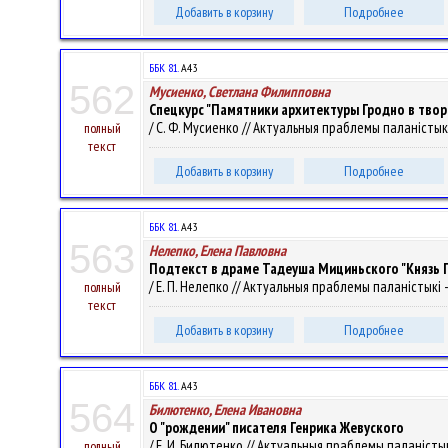
Добавить в корзину
Подробнее
ББК 81.
А43
562
Мусиенко, Светлана Филипповна
Спецкурс "Памятники архитектуры Гродно в тво
/ С. Ф. Мусиенко // Актуальныя праблемы паланістыкі - 
полный
текст
Добавить в корзину
Подробнее
ББК 81.
А43
563
Нелепко, Елена Павловна
Подтекст в драме Тадеуша Мициньского "Князь 
/ Е. П. Нелепко // Актуальныя праблемы паланістыкі - 2
полный
текст
Добавить в корзину
Подробнее
ББК 81.
А43
564
Билютенко, Елена Ивановна
О "рождении" писателя Генрика Жевуского
/ Е. И. Билютенко // Актуальныя праблемы паланістыкі -
полный