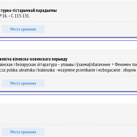
льтурна-гістарычнай парадыгмы
 № 16. – С. 115-131.
Места хранения
цкевіча віленска-ковенскага перыяду
краінская і беларуская літаратура – уплывы і ўзаемаўзбагачэнне = Феномен пог
polska, ukrainska i bialoruska - wzajemne przenikanie i wzbogacanie : зборнік а
Места хранения
.
Места хранения