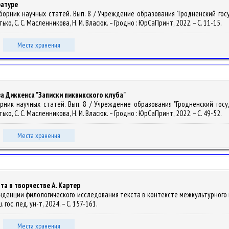
ратуре
 сборник научных статей. Вып. 8 / Учреждение образования "Гродненский г
атько, С. С. Масленникова, Н. И. Власюк. – Гродно : ЮрСаПринт, 2022. – С. 11-15.
Места хранения
а Диккенса "Записки пиквикского клуба"
сборник научных статей. Вып. 8 / Учреждение образования "Гродненский го
атько, С. С. Масленникова, Н. И. Власюк. – Гродно : ЮрСаПринт, 2022. – С. 49-52.
Места хранения
а в творчестве А. Картер
тенденции филологического исследования текста в контексте межкультурного вз
гос. пед. ун-т, 2024. – С. 157-161.
Места хранения