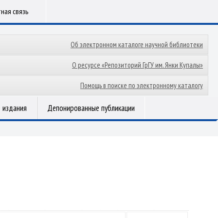
ная связь
Об электронном каталоге научной библиотеки
О ресурсе «Репозиторий ГрГУ им. Янки Купалы»
Помощь в поиске по электронному каталогу
 издания
Депонированные публикации