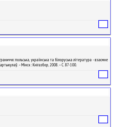
Статья
раниччя: польська, україінська та білоруська література - взаємне
ртыкулаў. – Мінск : Кнігазбор, 2008. – С. 87-100.
Статья
Статья