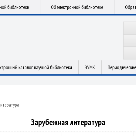
чной библиотеки
Об электронной библиотеке
Обрат
ктронный каталог научной библиотеки
ЭУМК
Периодические
литература
Зарубежная литература