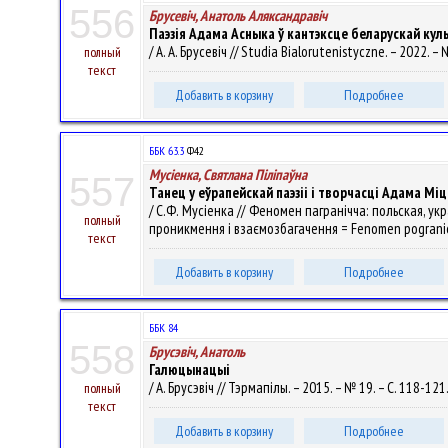
556
Брусевіч, Анатоль Аляксандравіч
Паэзія Адама Асныка ў кантэксце беларускай ку
/ А. А. Брусевіч // Studia Bialorutenistyczne. – 2022. –
полный
текст
Добавить в корзину
Подробнее
ББК 63.3
Ф42
Мусіенка, Святлана Піліпаўна
557
Танец у еўрапейскай паэзіі і творчасці Адама Мі
/ С.Ф. Мусіенка // Феномен пагранічча: польская, у
полный
проникмення і взаємозбагачення = Fenomen pogranicza: 
текст
Добавить в корзину
Подробнее
ББК 84
558
Брусэвіч, Анатоль
Галюцынацыі
/ А. Брусэвіч // Тэрмапілы. – 2015. – № 19. – С. 118-121
полный
текст
Добавить в корзину
Подробнее