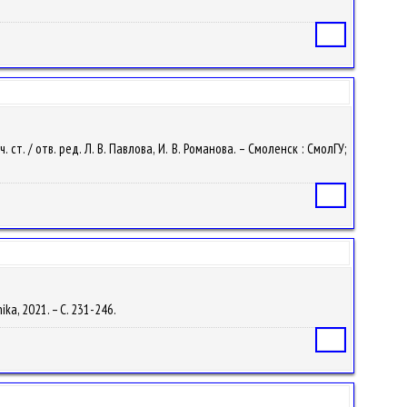
Статья
т. / отв. ред. Л. В. Павлова, И. В. Романова. – Смоленск : СмолГУ;
Статья
nika, 2021. – С. 231-246.
Статья