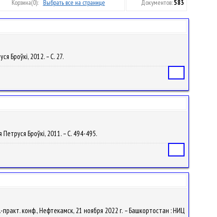
Корзина
(0):
Выбрать все на странице
Документов:
583
ся Броўкі, 2012. – С. 27.
Статья
мя Петруся Броўкі, 2011. – С. 494-495.
Статья
практ. конф., Нефтекамск, 21 ноября 2022 г. – Башкортостан : НИЦ