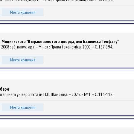
Места хранения
Мициньского "В мраке золотого дворца, или Базилисса Теофану"
008 : зб. навук. арт. – Мінск : Права і эканоміка, 2009. – С. 187-194.
Места хранения
дбери
агічнага ўніверсітэта імя І.П. Шамякіна. – 2023. – № 1. – С. 113-118.
Места хранения