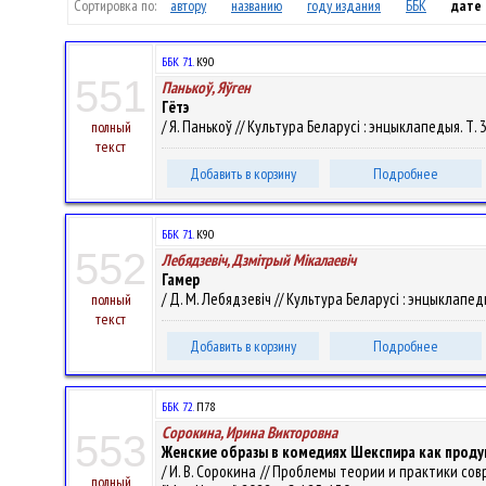
Сортировка по:
автору
названию
году издания
ББК
дате
ББК 71.
К90
551
Панькоў, Яўген
Гётэ
/ Я. Панькоў // Культура Беларусі : энцыклапедыя. Т. 3.
полный
текст
Добавить в корзину
Подробнее
ББК 71.
К90
552
Лебядзевіч, Дзмітрый Мікалаевіч
Гамер
/ Д. М. Лебядзевіч // Культура Беларусі : энцыклапедыя
полный
текст
Добавить в корзину
Подробнее
ББК 72.
П78
Сорокина, Ирина Викторовна
553
Женские образы в комедиях Шекспира как проду
/ И. В. Сорокина // Проблемы теории и практики со
полный