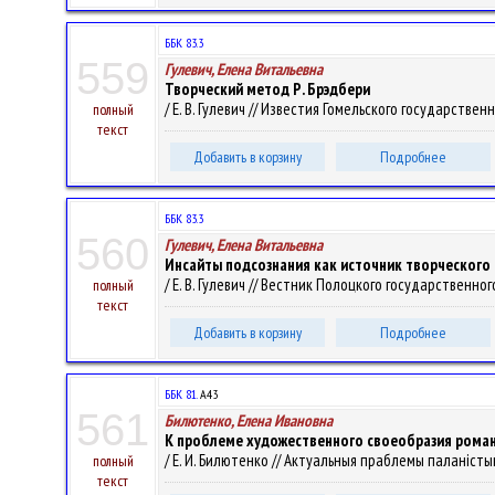
ББК 83.3
559
Гулевич, Елена Витальевна
Творческий метод Р. Брэдбери
/ Е. В. Гулевич // Известия Гомельского государствен
полный
текст
Добавить в корзину
Подробнее
ББК 83.3
560
Гулевич, Елена Витальевна
Инсайты подсознания как источник творческого 
/ Е. В. Гулевич // Вестник Полоцкого государственног
полный
текст
Добавить в корзину
Подробнее
ББК 81.
А43
561
Билютенко, Елена Ивановна
К проблеме художественного своеобразия романа
/ Е. И. Билютенко // Актуальныя праблемы паланістыкі -
полный
текст