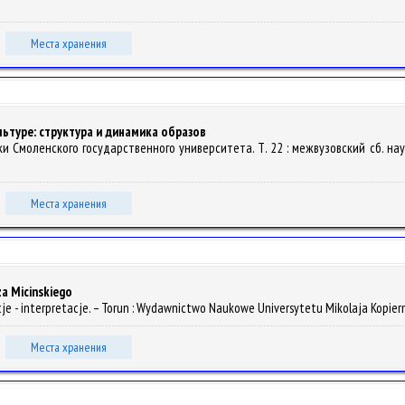
Места хранения
ьтуре: структура и динамика образов
ки Смоленского государственного университета. Т. 22 : межвузовский сб. науч. с
Места хранения
a Micinskiego
aptacje - interpretacje. – Torun : Wydawnictwo Naukowe Universytetu Mikolaja Kopier
Места хранения