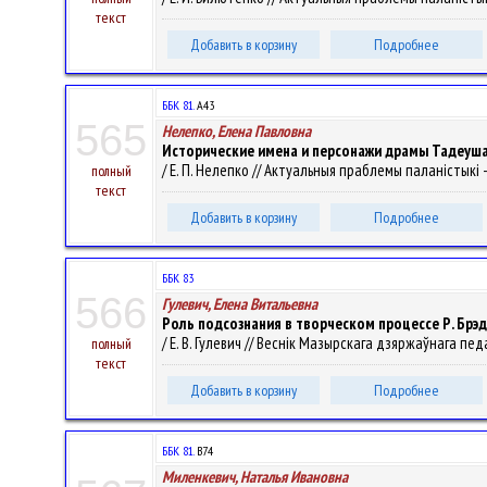
текст
Добавить в корзину
Подробнее
ББК 81.
А43
565
Нелепко, Елена Павловна
Исторические имена и персонажи драмы Тадеуша 
/ Е. П. Нелепко // Актуальныя праблемы паланістыкі - 2
полный
текст
Добавить в корзину
Подробнее
ББК 83
566
Гулевич, Елена Витальевна
Роль подсознания в творческом процессе Р. Брэ
/ Е. В. Гулевич // Веснік Мазырскага дзяржаўнага педаг
полный
текст
Добавить в корзину
Подробнее
ББК 81.
В74
Миленкевич, Наталья Ивановна