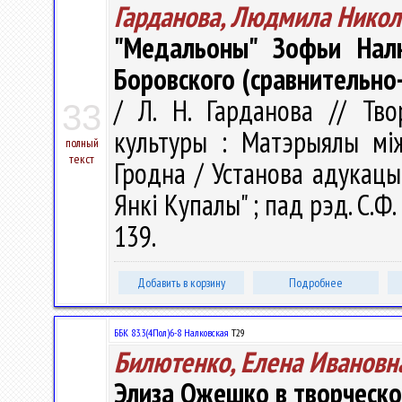
Гарданова, Людмила Никол
"Медальоны" Зофьи Нал
Боровского (сравнительно
/ Л. Н. Гарданова // Тво
33
культуры : Матэрыялы між
полный
текст
Гродна / Установа адукацыі
Янкі Купалы" ; пад рэд. С.Ф.
139.
Добавить в корзину
Подробнее
ББК 83.3(4Пол)6-8 Налковская
Т29
Билютенко, Елена Ивановн
Элиза Ожешко в творческо