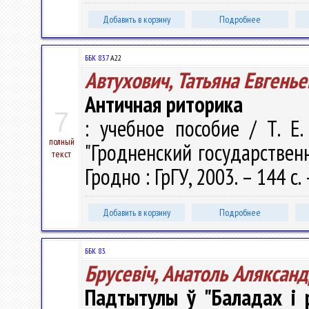
Добавить в корзину
Подробнее
ББК 83.7
А22
Автухович, Татьяна Евгенье
Античная риторика
7
: учебное пособие / Т. Е
полный
"Гродненский государствен
текст
Гродно : ГрГУ, 2003. – 144 с
Добавить в корзину
Подробнее
ББК 83.
Брусевіч, Анатоль Аляксанд
Падтытулы ў "Баладах і р