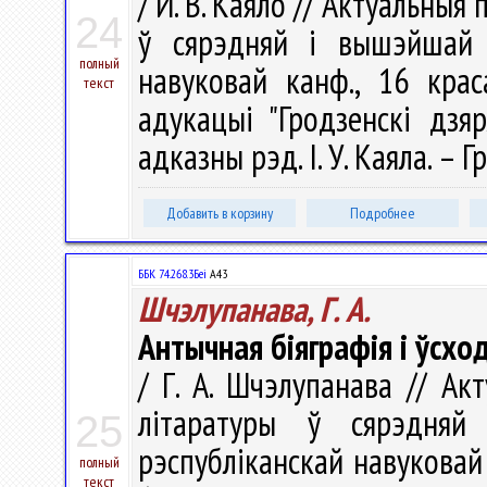
/ И. В. Каяло // Актуальны
24
ў сярэдняй і вышэйшай 
полный
навуковай канф., 16 крас
текст
адукацыі "Гродзенскі дзя
адказны рэд. І. У. Каяла. – Г
Добавить в корзину
Подробнее
ББК 74.268.3Беі
А43
Шчэлупанава, Г. А.
Антычная біяграфія і ўсхо
/ Г. А. Шчэлупанава // А
літаратуры ў сярэдня
25
рэспубліканскай навуковай 
полный
текст