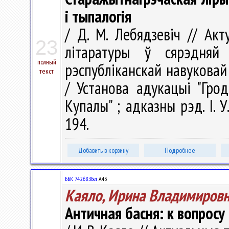
і тыпалогія
/ Д. М. Лебядзевіч // Ак
23
літаратуры ў сярэдня
полный
рэспубліканскай навуковай 
текст
/ Установа адукацыі "Грод
Купалы" ; адказны рэд. І. У
194.
Добавить в корзину
Подробнее
ББК 74.268.3Беі
А43
Каяло, Ирина Владимиров
Античная басня: к вопрос