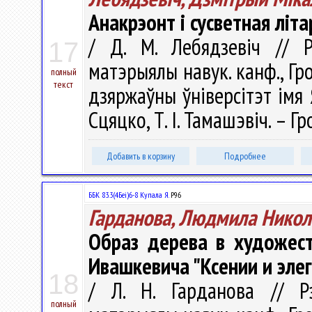
Анакрэонт і сусветная лі
/ Д. М. Лебядзевіч // Рэ
17
матэрыялы навук. канф., Гро
полный
текст
дзяржаўны ўнiверсітэт iмя Ян
Сцяцко, Т. І. Тамашэвіч. – Гр
Добавить в корзину
Подробнее
ББК 83.3(4Беі)6-8 Купала Я.
Р96
Гарданова, Людмила Никол
Образ дерева в художест
Ивашкевича "Ксении и элег
18
/ Л. Н. Гарданова // Рэ
полный