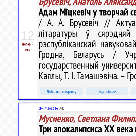
Брусевіч, Анатоль Аляксан
Адам Міцкевіч у творчай с
/ А. А. Брусевіч // Акт
літаратуры ў сярэдня
12
рэспубліканскай навукова
полный
текст
Гродна, Беларусь / Учр
государственный университе
Каялы, Т. І. Тамашэвіча. – Гр
Добавить в корзину
Подробнее
ББК 74.268.3 Беі
А43
Мусиенко, Светлана Филип
Три апокалипсиса ХХ века