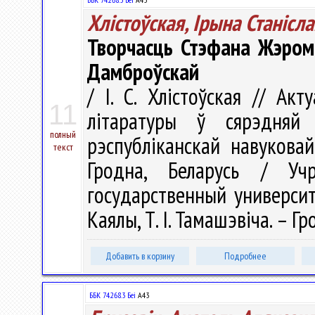
Хлістоўская, Ірына Станісл
Творчасць Стэфана Жэромс
Дамброўскай
/ І. С. Хлістоўская // А
11
літаратуры ў сярэдня
полный
рэспубліканскай навуковай
текст
Гродна, Беларусь / Учр
государственный университе
Каялы, Т. І. Тамашэвіча. – Гр
Добавить в корзину
Подробнее
ББК 74.268.3 Беі
А43