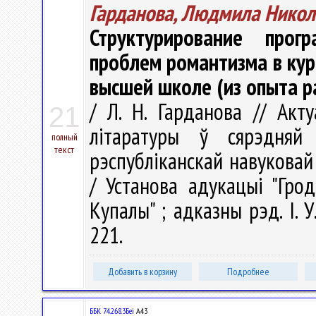
Гарданова, Людмила Никол
Структурирование прог
проблем романтизма в кур
высшей школе (из опыта р
/ Л. Н. Гарданова // Ак
21
літаратуры ў сярэдня
полный
текст
рэспубліканскай навуковай 
/ Установа адукацыі "Грод
Купалы" ; адказны рэд. І. У
221.
Добавить в корзину
Подробнее
ББК 74.268.3Беі
А43