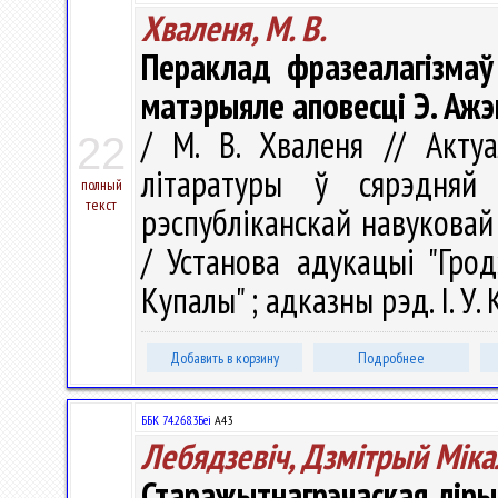
Хваленя, М. В.
Пераклад фразеалагізмаў
матэрыяле аповесці Э. Ажэш
/ М. В. Хваленя // Акт
22
літаратуры ў сярэдня
полный
текст
рэспубліканскай навуковай 
/ Установа адукацыі "Грод
Купалы" ; адказны рэд. І. У. 
Добавить в корзину
Подробнее
ББК 74.268.3Беі
А43
Лебядзевіч, Дзмітрый Міка
Старажытнагрэчаская ліры