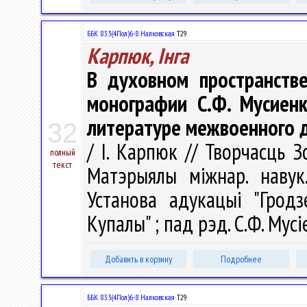
ББК 83.3(4Пол)6-8 Налковская
Т29
Карпюк, Інга
В духовном пространств
монографии С.Ф. Мусиенк
литературе межвоенного дв
32
/ І. Карпюк // Творчасць З
полный
текст
Матэрыялы міжнар. навук.
Установа адукацыі "Гродз
Купалы" ; пад рэд. С.Ф. Мусі
Добавить в корзину
Подробнее
ББК 83.3(4Пол)6-8 Налковская
Т29