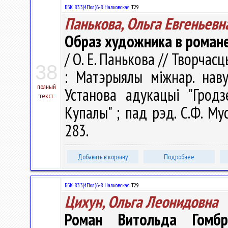
ББК 83.3(4Пол)6-8 Налковская
Т29
Панькова, Ольга Евгеньевн
Образ художника в романе
/ О. Е. Панькова // Творчас
38
: Матэрыялы міжнар. наву
полный
Установа адукацыі "Гродз
текст
Купалы" ; пад рэд. С.Ф. Мус
283.
Добавить в корзину
Подробнее
ББК 83.3(4Пол)6-8 Налковская
Т29
Цихун, Ольга Леонидовна
Роман Витольда Гомбр