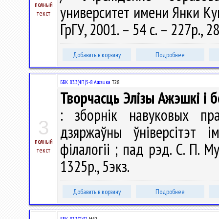
полный
университет имени Янки Купа
текст
ГрГУ, 2001. – 54 с. – 227р., 2
Добавить в корзину
Подробнее
ББК 83.3(4П)5-8 Ажэшка
Т28
Творчасць Элізы Ажэшкі і 
: зборнiк навуковых пра
3
дзяржаўны ўніверсітэт і
полный
філалогіі ; пад рэд. С. П. М
текст
1325р., 5экз.
Добавить в корзину
Подробнее
ББК 83.3(0)32
Н62