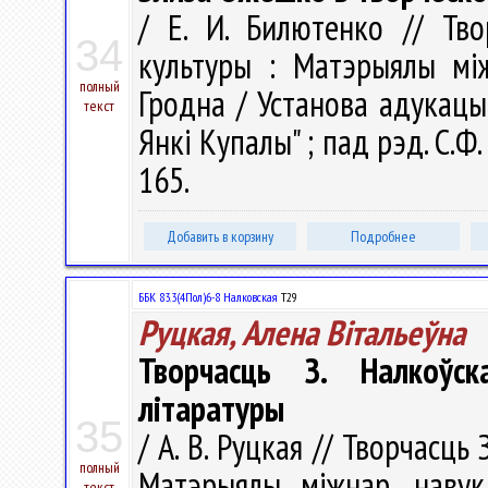
/ Е. И. Билютенко // Тво
34
культуры : Матэрыялы між
полный
Гродна / Установа адукацыі
текст
Янкі Купалы" ; пад рэд. С.Ф.
165.
Добавить в корзину
Подробнее
ББК 83.3(4Пол)6-8 Налковская
Т29
Руцкая, Алена Вiтальеўна
Творчасць З. Налкоўск
літаратуры
35
/ А. В. Руцкая // Творчасць
полный
Матэрыялы міжнар. навук.
текст