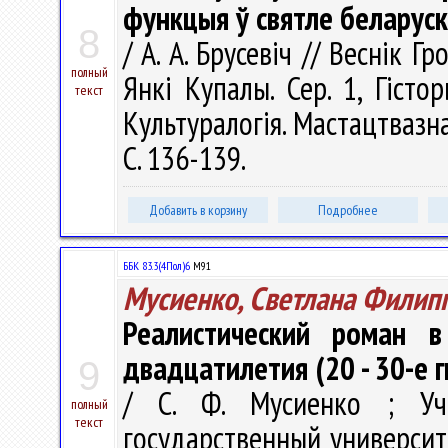
функцыя ў святле беларус
8
/ А. А. Брусевіч // Веснік 
полный
Янкі Купалы. Сер. 1, Гістор
текст
Культуралогія. Мастацтвазна
С. 136-139.
Добавить в корзину
Подробнее
ББК 83.3(4Пол)6
М91
Мусиенко, Светлана Филип
Реалистический роман в
двадцатилетия (20 - 30-е гг
9
/ С. Ф. Мусиенко ; Учр
полный
текст
государственный университе