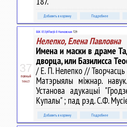
187.
Добавить в корзину
Подробнее
ББК 83.3(4Пол)6-8 Налковская
Т29
Нелепко, Елена Павловна
Имена и маски в драме Та
дворца, или Базилисса Те
37
/ Е. П. Нелепко // Творчасць
полный
Матэрыялы міжнар. навук.
текст
Установа адукацыі "Гродз
Купалы" ; пад рэд. С.Ф. Мусі
Добавить в корзину
Подробнее