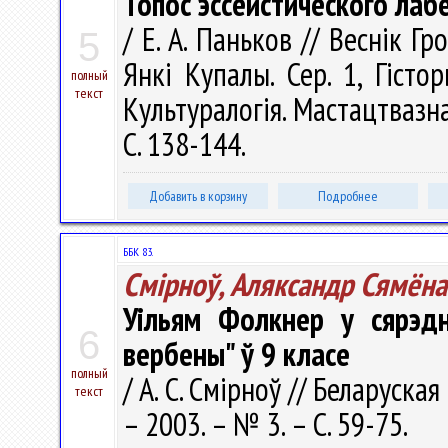
Топос эссеистического лаб
/ Е. А. Паньков // Веснік Г
5
Янкі Купалы. Сер. 1, Гістор
полный
текст
Культуралогія. Мастацтвазна
С. 138-144.
Добавить в корзину
Подробнее
ББК 83.
Смірноў, Аляксандр Сямёна
Уільям Фолкнер у сярэдн
6
вербены" ў 9 класе
полный
/ А. С. Смірноў // Беларуска
текст
– 2003. – № 3. – С. 59-75.