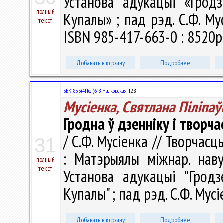
Установа адукацыі «Гродз
полный
Купалы» ; пад рэд. С.Ф. Мус
текст
ISBN 985-417-663-0 : 8520р.
Добавить в корзину
Подробнее
ББК 83.3(4Пол)6-8 Налковская
Т28
Мусіенка, Святлана Піліпаў
Гродна ў дзенніку і творча
/ С.Ф. Мусіенка // Творчасц
31
: Матэрыялы міжнар. наву
полный
текст
Установа адукацыі "Гродз
Купалы" ; пад рэд. С.Ф. Мусі
Добавить в корзину
Подробнее