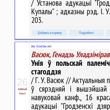
/ Установа адукацыі "Грод
Купалы" ; адказны рэд. І. У
203.
Добавить в корзину
Подробнее
ББК 74.268.3Беі
А43
Васюк, Генадзь Уладзімірав
Унія ў польскай палемі
стагоддзя
/ Г. У. Васюк // Актуальны
26
ў сярэдняй і вышэйшай 
полный
текст
навуковай канф., 16 крас
адукацыі "Гродзенскі дзя