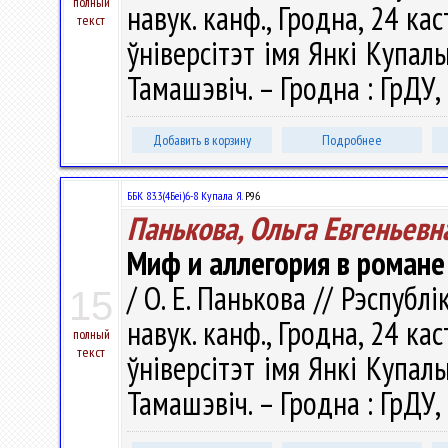
полный
навук. канф., Гродна, 24 ка
текст
ўнiверсітэт iмя Янкі Купалы ;
Тамашэвіч. – Гродна : ГрДУ, 
Добавить в корзину
Подробнее
ББК 83.3(4Беі)6-8 Купала Я.
Р96
Панькова, Ольга Евгеньевн
Миф и аллегория в романе 
/ О. Е. Панькова // Рэспубл
15
навук. канф., Гродна, 24 ка
полный
текст
ўнiверсітэт iмя Янкі Купалы ;
Тамашэвіч. – Гродна : ГрДУ, 