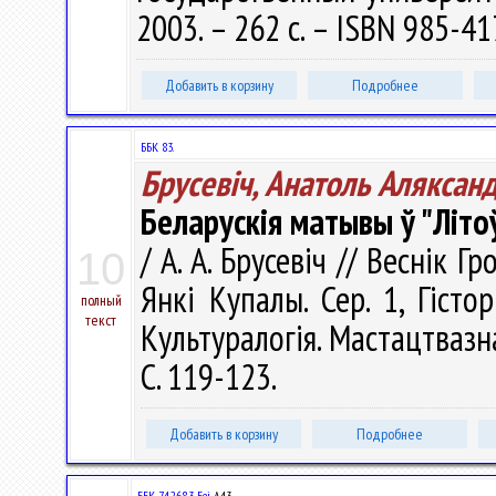
2003. – 262 с. – ISBN 985-41
Добавить в корзину
Подробнее
ББК 83.
Брусевіч, Анатоль Аляксан
Беларускія матывы ў "Літо
/ А. А. Брусевіч // Веснік 
10
Янкі Купалы. Сер. 1, Гістор
полный
текст
Культуралогія. Мастацтвазна
С. 119-123.
Добавить в корзину
Подробнее
ББК 74.268.3 Беі
А43