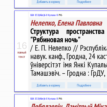
Добавить в корзину
Подробнее
ББК 83.3(4Беі)6-8 Купала Я.
Р96
Нелепко, Елена Павловна
Структура пространст
"Рябиновая ночь"
16
/ Е. П. Нелепко // Рэспубл
полный
навук. канф., Гродна, 24 ка
текст
ўнiверсітэт iмя Янкі Купалы ;
Тамашэвіч. – Гродна : ГрДУ, 
Добавить в корзину
Подробнее
ББК 83.3(4Беі)6-8 Купала Я.
Р96
Лебядзевіч, Дзмітрый Міка