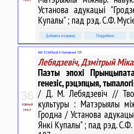
Установа адукацыі "Гродз
Купалы" ; пад рэд. С.Ф. Мусі
Добавить в корзину
Подробнее
ББК 83.3(4Пол)6-8 Налковская
Т29
Лебядзевіч, Дзмітрый Міка
Паэты эпохі Прынцыпата
генезіс, рэцэпцыя, тыпалогі
/ Д. М. Лебядзевіч // Тв
36
культуры : Матэрыялы між
полный
текст
Гродна / Установа адукацыі
Янкі Купалы" ; пад рэд. С.Ф.