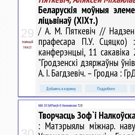
Беларускія моўныя элеме
ліцьвінаў (XIXт.)
/ А. М. Пяткевіч // Надзе
29
прафесара П.У. Сцяцко)
полный
текст
канферэнцыі, 11 сакавіка 
"Гродзенскі дзяржаўны ўнів
А. I. Багдзевiч. – Гродна : Гр
Добавить в корзину
Подробнее
ББК 83.3(4Пол)6-8 Налковская
Т28
Творчасць Зоф`і Налкоўска
: Матэрыялы міжнар. наву
30