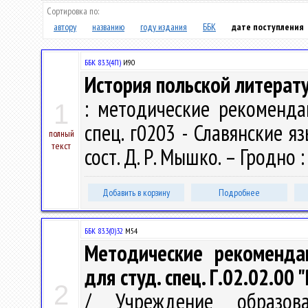
Сортировка по:
автору
названию
году издания
ББК
дате поступления
ББК 83.3(4П)
И90
История польской литерат
: методические рекоменда
1
спец. г0203 - Славянские яз
полный
текст
сост. Д. Р. Мышко. – Гродно :
Добавить в корзину
Подробнее
ББК 83.3(0)32
М54
Методические рекомендац
для студ. спец. Г.02.02.00
2
/ Учреждение образова