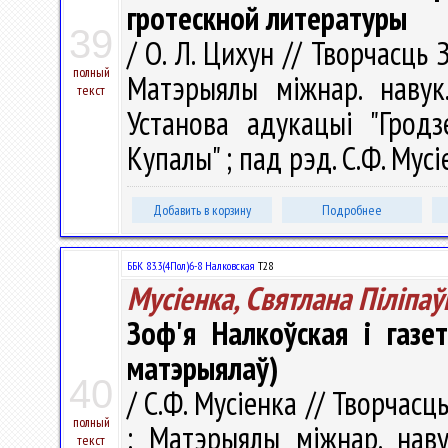
гротескной литературы
39
/ О. Л. Цихун // Творчасць 
полный
Матэрыялы міжнар. навук.
текст
Установа адукацыі "Гродз
Купалы" ; пад рэд. С.Ф. Мусі
Добавить в корзину
Подробнее
ББК 83.3(4Пол)6-8 Налковская
Т28
Мусіенка, Святлана Піліпаў
Зоф'я Налкоўская і газе
матэрыялаў)
40
/ С.Ф. Мусіенка // Творчасц
полный
: Матэрыялы міжнар. наву
текст