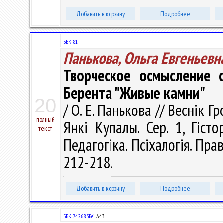
Добавить в корзину
Подробнее
ББК 81.
Панькова, Ольга Евгеньевн
Творческое осмысление 
Берента "Живые камни"
20
/ О. Е. Панькова // Веснік 
полный
Янкі Купалы. Сер. 1, Гісто
текст
Педагогіка. Псіхалогія. Прав
212-218.
Добавить в корзину
Подробнее
ББК 74.268.3Беі
А43