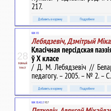
217.
Добавить в корзину
Подробнее
ББК 83.
Лебядзевіч, Дзмітрый Міка
Класічная персідская паэз
28
ў Х класе
полный
/ Д. М. Лебядзевіч // Бел
текст
педагогу. – 2005. – № 2. – С
Добавить в корзину
Подробнее
ББК 81.411.3
Y17
Пяткевіч, Аляксей Мiхайлав