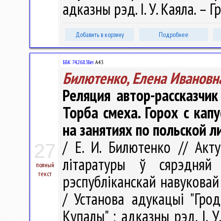
адказны рэд. І. У. Каяла. – Г
Добавить в корзину
Подробнее
ББК 74.268.3Беі
А43
Билютенко, Елена Ивановн
Реляция автор-рассказчик
Торба смеха. Горох с капу
на занятиях по польской л
/ Е. И. Билютенко // Ак
27
літаратуры ў сярэдня
полный
текст
рэспубліканскай навуковай 
/ Установа адукацыі "Грод
Купалы" ; адказны рэд. І. У