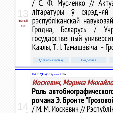
/ С. Ф. Мусиенко // Акт
літаратуры ў сярэдня
13
рэспубліканскай навукова
полный
текст
Гродна, Беларусь / Учр
государственный университе
Каялы, Т. І. Тамашэвіча. – Гр
Добавить в корзину
Подробнее
ББК 83.3(4Беі)6-8 Купала Я.
Р96
Иоскевич, Марина Михайл
Роль автобиографического
романа Э. Бронте "Грозово
14
/ М. М. Иоскевич // Рэспубл