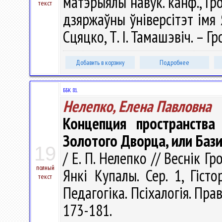
матэрыялы навук. канф., Гро
текст
дзяржаўны ўнiверсітэт iмя Ян
Сцяцко, Т. І. Тамашэвіч. – Гр
Добавить в корзину
Подробнее
ББК 81.
Нелепко, Елена Павловна
Концепция пространства
Золотого Дворца, или Баз
19
/ Е. П. Нелепко // Веснік Г
полный
Янкі Купалы. Сер. 1, Гісто
текст
Педагогіка. Псіхалогія. Прав
173-181.