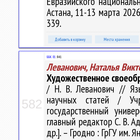
Евразийского национальн
Астана, 11-13 марта 2026 
339.
Добавить в корзину
Места хранения
ББК 81
Я41
Леванович, Наталья Викт
Художественное своеобр
/ Н. В. Леванович // Яз
научных статей / Учр
582
государственный униве
главный редактор С. В. Ад
др.]. – Гродно : ГрГУ им. Я