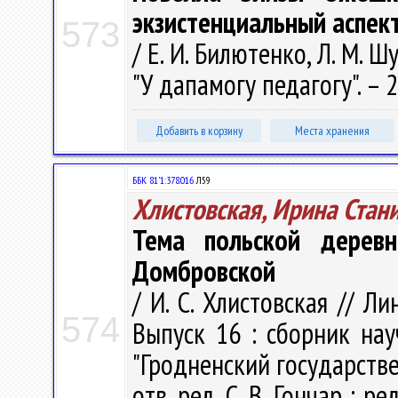
экзистенциальный аспек
573
/ Е. И. Билютенко, Л. М. Ш
"У дапамогу педагогу". – 2
Добавить в корзину
Места хранения
ББК 81'1:378.016
Л59
Хлистовская, Ирина Стан
Тема польской дерев
Домбровской
/ И. С. Хлистовская // 
574
Выпуск 16 : сборник на
"Гродненский государств
отв. ред. С. В. Гончар ; ре