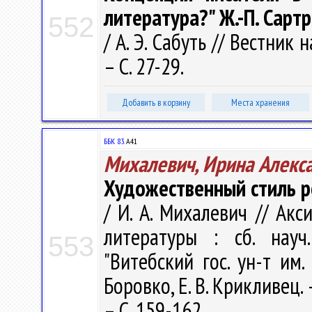
литература?" Ж.-П. Сарт
552
/ А. Э. Сабуть // Вестник 
– С. 27-29.
Добавить в корзину
Места хранения
ББК 83.
А41
Михалевич, Ирина Алекс
Художественный стиль р
/ И. А. Михалевич // Ак
литературы : сб. науч
553
"Витебский гос. ун-т им.
Боровко, Е. В. Крикливец. 
– С. 159-162.