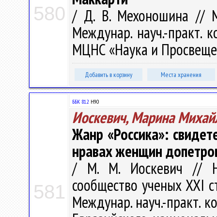
580
/ Д. В. Мехоношина // 
Междунар. науч.-практ. к
МЦНС «Наука и Просвещени
Добавить в корзину
Места хранения
ББК 81.2
Н90
Иоскевич, Марина Михай
Жанр «Россика»: свидет
нравах женщин допетровс
/ М. М. Иоскевич // Н
сообщество ученых ХХI сто
581
Междунар. науч.-практ. к