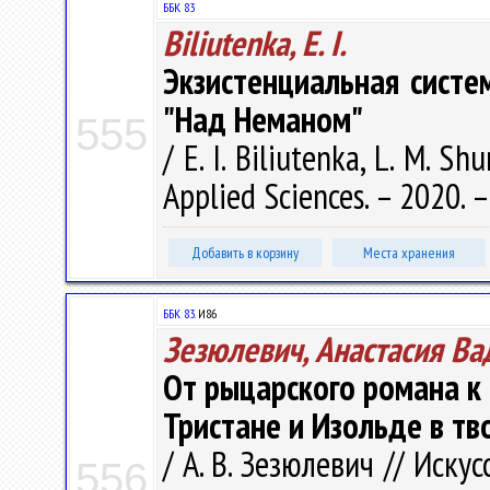
ББК 83
Biliutenka, E. I.
Экзистенциальная сист
"Над Неманом"
555
/ E. I. Biliutenka, L. M. S
Applied Sciences. – 2020. – 
Добавить в корзину
Места хранения
ББК 83.
И86
Зезюлевич, Анастасия В
От рыцарского романа к
Тристане и Изольде в тв
/ А. В. Зезюлевич // Иску
556