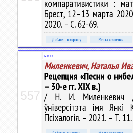
компаративистики : мат
Брест, 12–13 марта 2020 
2020. – С. 62-69.
Добавить в корзину
Места хранения
ББК 83.
Миленкевич, Наталья Ив
Рецепция «Песни о нибел
– 30-е гг. XIX в.)
557
/ Н. И. Миленкевич /
ўніверсітэта імя Янкі К
Псіхалогія. – 2021. – Т. 11.