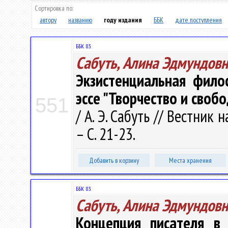
Сортировка по:
автору
названию
году издания
ББК
дате поступления
ББК 83.
Сабуть, Алина Эдмундовн
Экзистенциальная фило
эссе "Творчество и своб
551
/ А. Э. Сабуть // Вестник 
– С. 21-23.
Добавить в корзину
Места хранения
ББК 83.
Сабуть, Алина Эдмундовн
Концепция писателя в 