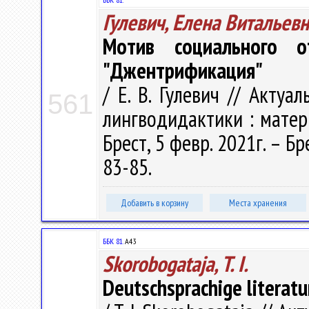
Гулевич, Елена Витальев
Мотив социального о
"Джентрификация"
/ Е. В. Гулевич // Акту
561
лингводидактики : матер
Брест, 5 февр. 2021г. – Бр
83-85.
Добавить в корзину
Места хранения
ББК 81.
А43
Skorobogataja, T. I.
Deutschsprachige literatu