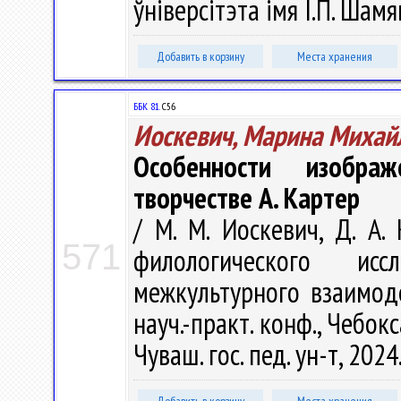
ўніверсітэта імя І.П. Шамя
Добавить в корзину
Места хранения
ББК 81.
С56
Иоскевич, Марина Михай
Особенности изобра
творчестве А. Картер
/ М. М. Иоскевич, Д. А
571
филологического ис
межкультурного взаимоде
науч.-практ. конф., Чебок
Чуваш. гос. пед. ун-т, 2024