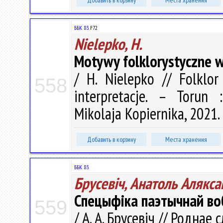
Добавить в корзину
Места хранения
ББК 83.
F72
Nielepko, H.
Motywy folklorystyczne w
/ H. Nielepko // Folklor 
558
interpretacje. – Torun
Mikolaja Kopiernika, 2021.
Добавить в корзину
Места хранения
ББК 83.
Брусевіч, Анатоль Алякса
Спецыфіка паэтычнай воб
559
/ А. А. Брусевіч // Роднае 