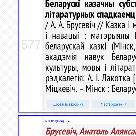
Беларускі казачны субс
літаратурных спадкаемц
/ А. А. Брусевіч // Казка
і навацыі : матэрыялы 
577
беларускай казкі (Мінс
акадэмія навук Белару
культуры, мовы і літарат
рэдкалегія: А. І. Лакотка [
Міцкевіч. – Мінск : Белару
Добавить в корзину
Места хранения
ББК 83.3(4Беи)
Л64
Брусевіч, Анатоль Алякса