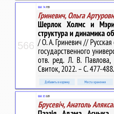
ББК 74.
Р89
Гриневич, Ольга Артуров
Шерлок Холмс и Мэри
структура и динамика о
/ О. А. Гриневич // Русск
566
государственного университ
отв. ред. Л. В. Павлова
Свиток, 2022. – С. 477-488
Добавить в корзину
Места хранения
ББК 83
Б89
Брусевіч, Анатоль Алякса
Паэзія Адама Асныка 