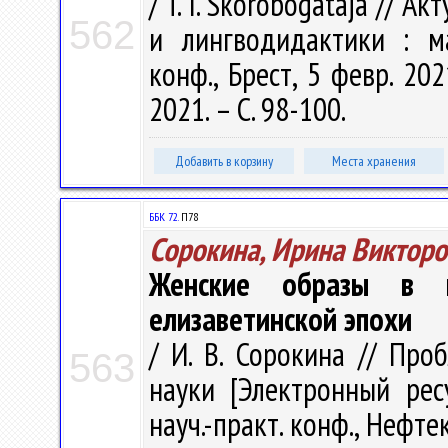
/ T. I. Skorobogataja // 
562
и лингводидактики : м
конф., Брест, 5 февр. 202
2021. – С. 98-100.
Добавить в корзину
Места хранения
ББК 72.
П78
Сорокина, Ирина Викторо
Женские образы в к
елизаветинской эпохи
/ И. В. Сорокина // Пр
563
науки [Электронный рес
науч.-практ. конф., Нефте