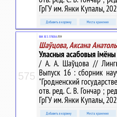
ГрГУ им. Янки Купалы, 2024
Добавить в корзину
Места хранения
ББК 81'1:378.016
Л59
Шаўцова, Аксана Анатол
Уласныя асабовыя імёны 
/ А. А. Шаўцова // Лин
Выпуск 16 : сборник на
575
"Гродненский государств
отв. ред. С. В. Гончар ; ре
ГрГУ им. Янки Купалы, 202
Добавить в корзину
Места хранения