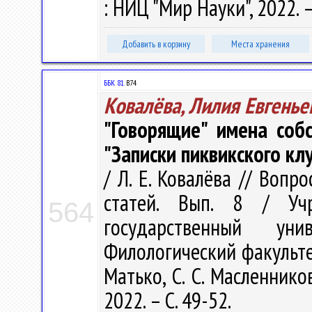
: НИЦ "Мир Науки", 2022. –
Добавить в корзину
Места хранения
ББК 81.
В74
Ковалёва, Лилия Евгенье
"Говорящие" имена соб
"Записки пиквикского кл
/ Л. Е. Ковалёва // Воп
статей. Вып. 8 / Учр
564
государственный ун
Филологический факультет ;
Матько, С. С. Масленнико
2022. – С. 49-52.