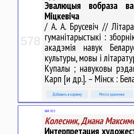
Эвалюцыя вобраза ва
Міцкевіча
/ А. А. Брусевіч // Літа
гуманітарыстыкі : зборн
578
акадэмія навук Белару
культуры, мовы і літарату
Купалы ; навуковы рэдакт
Карп [и др.]. – Мінск : Бел
Добавить в корзину
Места хранения
ББК 83.3
Колесник, Диана Максим
Интерпретация художест