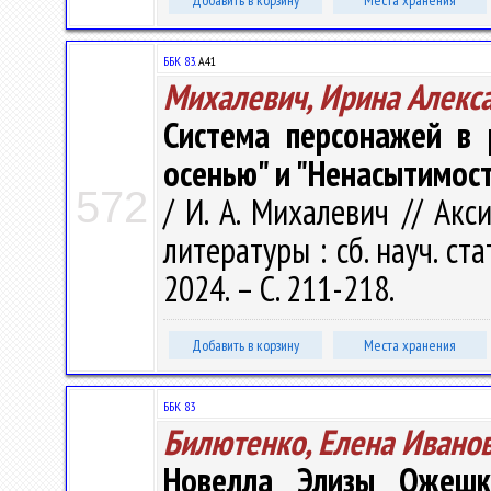
Добавить в корзину
Места хранения
ББК 83.
А41
Михалевич, Ирина Алекс
Система персонажей в 
осенью" и "Ненасытимос
572
/ И. А. Михалевич // Ак
литературы : сб. науч. ст
2024. – С. 211-218.
Добавить в корзину
Места хранения
ББК 83
Билютенко, Елена Ивано
Новелла Элизы Ожешко 