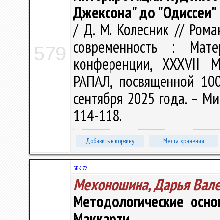
Джексона" до "Одиссеи"
/ Д. М. Колесник // Ром
современность : Мат
579
конференции, XXXVII 
РАПАЛ, посвященной 100
сентября 2025 года. – Мин
114-118.
Добавить в корзину
Места хранения
ББК 72.
Мехоношина, Дарья Вал
Методологические осно
Маккарти