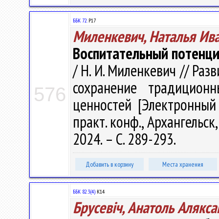
ББК 72.
Р17
Миленкевич, Наталья Ив
Воспитательный потенциа
/ Н. И. Миленкевич // Ра
сохранение традиционн
576
ценностей [Электронный 
практ. конф., Архангельск,
2024. – С. 289-293.
Добавить в корзину
Места хранения
ББК 82.3(4)
К14
Брусевіч, Анатоль Алякса