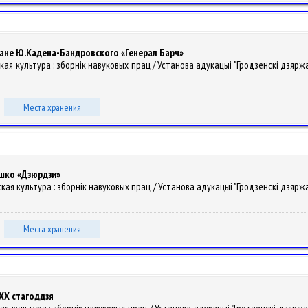
ане Ю.Кадена-Бандровского «Генерал Барч»
ская культура : зборнiк навуковых прац / Установа адукацыі "Гродзенскі дзяржа
.
Места хранения
шко «Дзюрдзи»
уская культура : зборнiк навуковых прац / Установа адукацыі "Гродзенскі дзяржа
Места хранения
 XX стагоддзя