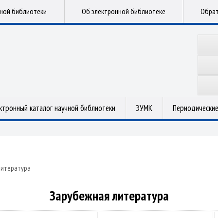
чной библиотеки
Об электронной библиотеке
Обрат
ктронный каталог научной библиотеки
ЭУМК
Периодические
литература
Зарубежная литература