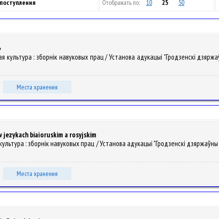
 поступления
Отображать по:
10
25
50
»
ая культура : зборнiк навуковых прац / Установа адукацыі "Гродзенскі дзяржаў
.
Места хранения
w jezykach biaіoruskim a rosyjskim
я культура : зборнiк навуковых прац / Установа адукацыі "Гродзенскі дзяржаўны 
Места хранения