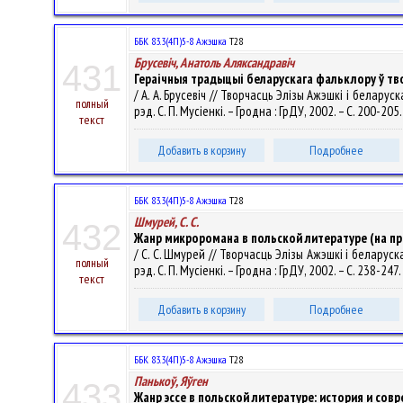
ББК 83.3(4П)5-8 Ажэшка
Т28
Брусевіч, Анатоль Аляксандравіч
431
Гераічныя традыцыі беларускага фальклору ў тв
/ А. А. Брусевіч // Творчасць Элізы Ажэшкі і белару
полный
рэд. С. П. Мусіенкі. – Гродна : ГрДУ, 2002. – С. 200-205
текст
Добавить в корзину
Подробнее
ББК 83.3(4П)5-8 Ажэшка
Т28
Шмурей, С. С.
432
Жанр микроромана в польской литературе (на п
/ С. С. Шмурей // Творчасць Элізы Ажэшкі і беларус
полный
рэд. С. П. Мусіенкі. – Гродна : ГрДУ, 2002. – С. 238-247.
текст
Добавить в корзину
Подробнее
ББК 83.3(4П)5-8 Ажэшка
Т28
Панькоў, Яўген
433
Жанр эссе в польской литературе: история и сов