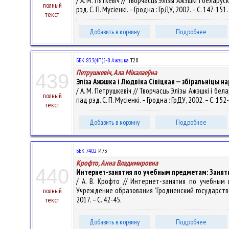
/ А. М. Пяткевіч // Творчасць Элізы Ажэшкі і белару
полный
рэд. С. П. Мусіенкі. – Гродна : ГрДУ, 2002. – С. 147-151.
текст
Добавить в корзину
Подробнее
ББК 83.3(4П)5-8 Ажэшка
Т28
Петрушкевіч, Ала Мікалаеўна
439
Эліза Ажэшка і Людвіка Сівіцкая — збіральніцы н
/ А. М. Петрушкевіч // Творчасць Элізы Ажэшкі і бел
полный
пад рэд. С. П. Мусіенкі. – Гродна : ГрДУ, 2002. – С. 152
текст
Добавить в корзину
Подробнее
ББК 74.02
И73
Крофто, Анна Владимировна
440
Интернет-занятия по учебным предметам: Заняти
/ А. В. Крофто // Интернет-занятия по учебным
Учреждение образования "Гродненский государствен
полный
2017. – С. 42-45.
текст
Добавить в корзину
Подробнее