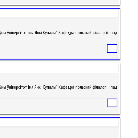
ўны ўніверсітэт імя Янкі Купалы", Кафедра польскай філалогіі ; пад
Статья
ны ўніверсітэт імя Янкі Купалы", Кафедра польскай філалогіі ; пад
Статья