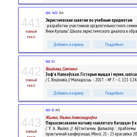
ББК 74.02
Э16
441
Эвристические занятия по учебным предметам
: разработки участников оргдеятельностного семи
Янки Купалы", Школа эвристического диалога в образова
полный
текст
Добавить в корзину
Подробнее
ББК 83.
442
Воцінава, Святлана
Зоф'я Налкоўская. Гісторыя жыцця і музея, запісан
/ С. Воцінава // Маладосць. – 2017. – № 7. – С. 111-124
полный
текст
Добавить в корзину
Подробнее
ББК 82.
А92
Жылко, Ульяна Аляксандраўна
443
Пераасэнсаванне матыву «заклятага багацця» ў ка
/ У. А. Жылко // Аўтэнтычны фальклор : праблемы
полный
практычнай канферэнцыі, Мінск, 21– 23 красавіка 2017
текст