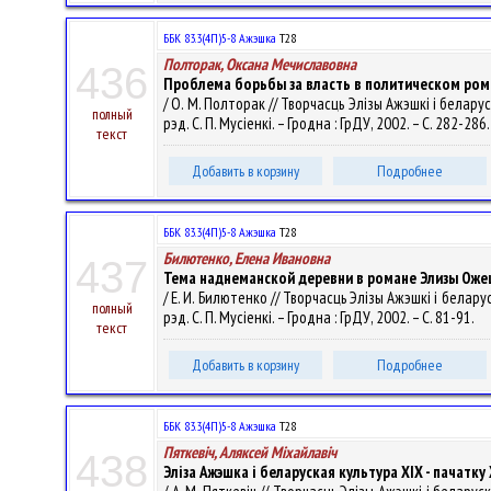
ББК 83.3(4П)5-8 Ажэшка
Т28
Полторак, Оксана Мечиславовна
436
Проблема борьбы за власть в политическом ром
/ О. М. Полторак // Творчасць Элізы Ажэшкі і белару
полный
рэд. С. П. Мусіенкі. – Гродна : ГрДУ, 2002. – С. 282-286
текст
Добавить в корзину
Подробнее
ББК 83.3(4П)5-8 Ажэшка
Т28
Билютенко, Елена Ивановна
437
Тема наднеманской деревни в романе Элизы Оже
/ Е. И. Билютенко // Творчасць Элізы Ажэшкі і белар
полный
рэд. С. П. Мусіенкі. – Гродна : ГрДУ, 2002. – С. 81-91.
текст
Добавить в корзину
Подробнее
ББК 83.3(4П)5-8 Ажэшка
Т28
Пяткевіч, Аляксей Мiхайлавiч
438
Эліза Ажэшка і беларуская культура XIX - пачатку