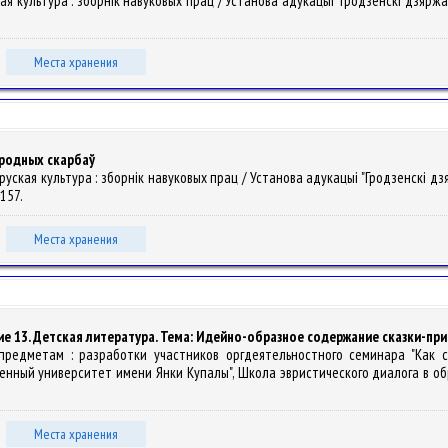
ская культура : зборнiк навуковых прац / Установа адукацыі "Гродзенскі дзяржа
Места хранения
ародных скарбаў
аруская культура : зборнiк навуковых прац / Установа адукацыі "Гродзенскі дз
-157.
Места хранения
е 13. Детская литература. Тема: Идейно-образное содержание сказки-при
 предметам : разработки участников оргдеятельностного семинара "Как 
ный университет имени Янки Купалы", Школа эвристического диалога в образо
Места хранения