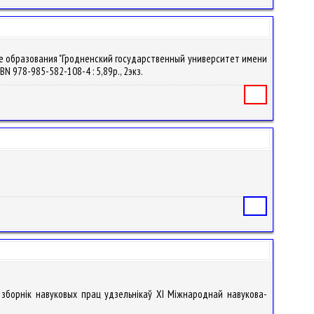
ие образования "Гродненский государственный университет имени
SBN 978-985-582-108-4 : 5,89р., 2экз.
Книга
Статья
: зборнік навуковых прац удзельнікаў XI Міжнароднай навукова-