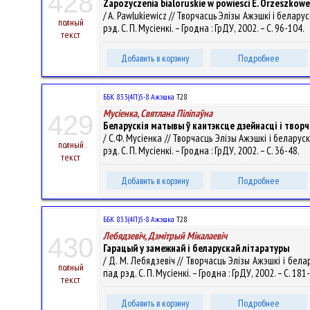
428
Zapozyczenia bialoruskie w powiesci E. Orzeszkowe
/ A. Pawlukiewicz // Творчасць Элізы Ажэшкі і белар
полный
рэд. С. П. Мусіенкі. – Гродна : ГрДУ, 2002. – С. 96-104.
текст
Добавить в корзину
Подробнее
ББК 83.3(4П)5-8 Ажэшка
Т28
Мусіенка, Святлана Піліпаўна
429
Беларускія матывы ў кантэксце дзейнасці і творч
/ С.Ф. Мусіенка // Творчасць Элізы Ажэшкі і беларус
полный
рэд. С. П. Мусіенкі. – Гродна : ГрДУ, 2002. – С. 36-48.
текст
Добавить в корзину
Подробнее
ББК 83.3(4П)5-8 Ажэшка
Т28
Лебядзевіч, Дзмітрый Мікалаевіч
430
Гарацый у замежнай і беларускай літаратуры
/ Д. М. Лебядзевіч // Творчасць Элізы Ажэшкі і бел
полный
пад рэд. С. П. Мусіенкі. – Гродна : ГрДУ, 2002. – С. 181
текст
Добавить в корзину
Подробнее