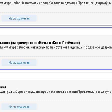
 культура : зборнiк навуковых прац / Установа адукацыі "Гродзенскі дзяржаўны ў
Места хранения
ского (на примере пьес «Ночь» и «Князь Патёмкин»)
кая культура : зборнiк навуковых прац / Установа адукацыі "Гродзенскі дзяржа
.
Места хранения
вича
я культура : зборнiк навуковых прац / Установа адукацыі "Гродзенскі дзяржаўны 
Места хранения