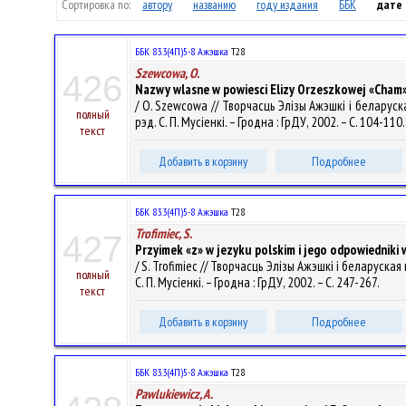
Сортировка по:
автору
названию
году издания
ББК
дате
ББК 83.3(4П)5-8 Ажэшка
Т28
Szewcowa, O.
426
Nazwy wlasne w powiesci Elizy Orzeszkowej «Cham
/ O. Szewcowa // Творчасць Элізы Ажэшкі і беларуск
полный
рэд. С. П. Мусіенкі. – Гродна : ГрДУ, 2002. – С. 104-110
текст
Добавить в корзину
Подробнее
ББК 83.3(4П)5-8 Ажэшка
Т28
Trofimiec, S.
427
Przyimek «z» w jezyku polskim i jego odpowiedniki 
/ S. Trofimiec // Творчасць Элізы Ажэшкі і беларуска
полный
С. П. Мусіенкі. – Гродна : ГрДУ, 2002. – С. 247-267.
текст
Добавить в корзину
Подробнее
ББК 83.3(4П)5-8 Ажэшка
Т28
Pawlukiewicz, A.