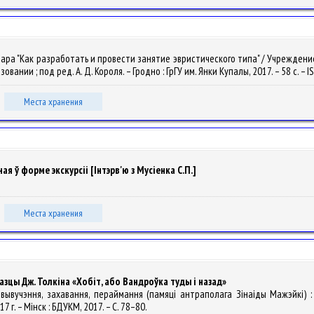
нара "Как разработать и провести занятие эвристического типа" / Учрежден
нии ; под ред. А. Д. Короля. – Гродно : ГрГУ им. Янки Купалы, 2017. – 58 с. – I
Места хранения
ая ў форме экскурсіі [Інтэрв'ю з Мусіенка С.П.]
.
Места хранения
зцы Дж. Толкіна «Хобіт, або Вандроўка туды і назад»
 вывучэння, захавання, пераймання (памяці антраполага Зінаіды Мажэйкі) 
 г. – Мінск : БДУКМ, 2017. – С. 78–80.