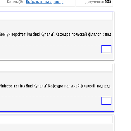
Корзина
(0):
Выбрать все на странице
Документов:
583
ны ўніверсітэт імя Янкі Купалы", Кафедра польскай філалогіі ; пад
Статья
ўніверсітэт імя Янкі Купалы", Кафедра польскай філалогіі ; пад рэд.
Статья