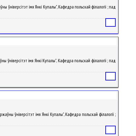
ўны ўніверсітэт імя Янкі Купалы", Кафедра польскай філалогіі ; пад
Статья
ўны ўніверсітэт імя Янкі Купалы", Кафедра польскай філалогіі ; пад
Статья
ржаўны ўніверсітэт імя Янкі Купалы", Кафедра польскай філалогіі ;
Статья