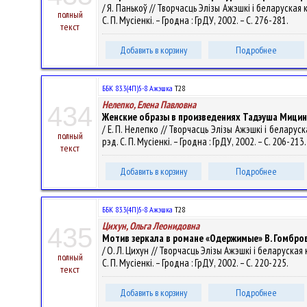
/ Я. Панькоў // Творчасць Элізы Ажэшкі і беларуская
полный
С. П. Мусіенкі. – Гродна : ГрДУ, 2002. – С. 276-281.
текст
Добавить в корзину
Подробнее
ББК 83.3(4П)5-8 Ажэшка
Т28
Нелепко, Елена Павловна
434
Женские образы в произведениях Тадэуша Мицинь
/ Е. П. Нелепко // Творчасць Элізы Ажэшкі і беларус
полный
рэд. С. П. Мусіенкі. – Гродна : ГрДУ, 2002. – С. 206-213
текст
Добавить в корзину
Подробнее
ББК 83.3(4П)5-8 Ажэшка
Т28
Цихун, Ольга Леонидовна
435
Мотив зеркала в романе «Одержимые» В. Гомбро
/ О. Л. Цихун // Творчасць Элізы Ажэшкі і беларуска
полный
С. П. Мусіенкі. – Гродна : ГрДУ, 2002. – С. 220-225.
текст
Добавить в корзину
Подробнее