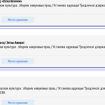
j «Dziurdziowie»
уская культура : зборнiк навуковых прац / Установа адукацыі "Гродзенскі дзяржа
Места хранения
асці Элізы Ажэшкі
кая культура : зборнiк навуковых прац / Установа адукацыі "Гродзенскі дзяржа
Места хранения
аруская культура : зборнiк навуковых прац / Установа адукацыі "Гродзенскі дзя
-188.
Места хранения