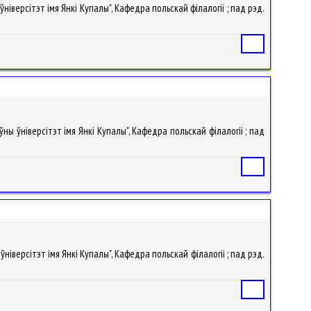
ніверсітэт імя Янкі Купалы", Кафедра польскай філалогіі ; пад рэд.
Статья
ўны ўніверсітэт імя Янкі Купалы", Кафедра польскай філалогіі ; пад
Статья
ўніверсітэт імя Янкі Купалы", Кафедра польскай філалогіі ; пад рэд.
Статья