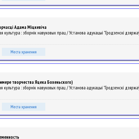
орчасці Адама Міцкевіча
ская культура : зборнiк навуковых прац / Установа адукацыі "Гродзенскі дзяржа
.
Места хранения
римере творчества Яцека Бохеньского)
кая культура : зборнiк навуковых прац / Установа адукацыі "Гродзенскі дзяржаў
Места хранения
ременность