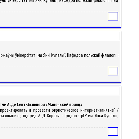
ўны ўніверсітэт імя Янкі Купалы", Кафедра польскай філалогіі ; пад
Статья
яржаўны ўніверсітэт імя Янкі Купалы", Кафедра польскай філалогіі ;
Статья
тчи А. де Сент-Экзюпери «Маленький принц»
спроектировать и провести эвристическое интернет-занятие" /
вании ; под ред. А. Д. Короля. – Гродно : ГрГУ им. Янки Купалы,
Статья