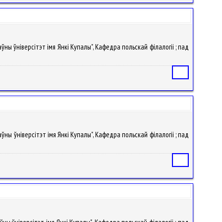
ўны ўніверсітэт імя Янкі Купалы", Кафедра польскай філалогіі ; пад
Статья
ўны ўніверсітэт імя Янкі Купалы", Кафедра польскай філалогіі ; пад
Статья