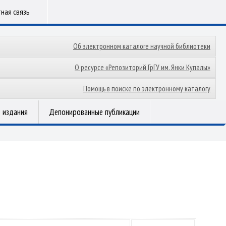
ная связь
Об электронном каталоге научной библиотеки
О ресурсе «Репозиторий ГрГУ им. Янки Купалы»
Помощь в поиске по электронному каталогу
 издания
Депонированные публикации