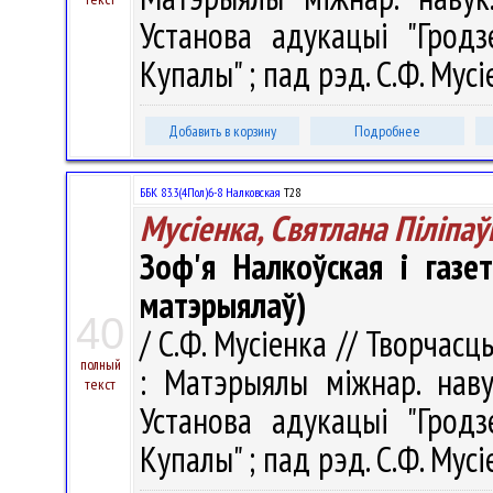
Установа адукацыі "Гродз
Купалы" ; пад рэд. С.Ф. Мусі
Добавить в корзину
Подробнее
ББК 83.3(4Пол)6-8 Налковская
Т28
Мусіенка, Святлана Піліпаў
Зоф'я Налкоўская і газе
матэрыялаў)
40
/ С.Ф. Мусіенка // Творчасц
полный
: Матэрыялы міжнар. наву
текст
Установа адукацыі "Гродз
Купалы" ; пад рэд. С.Ф. Мусі