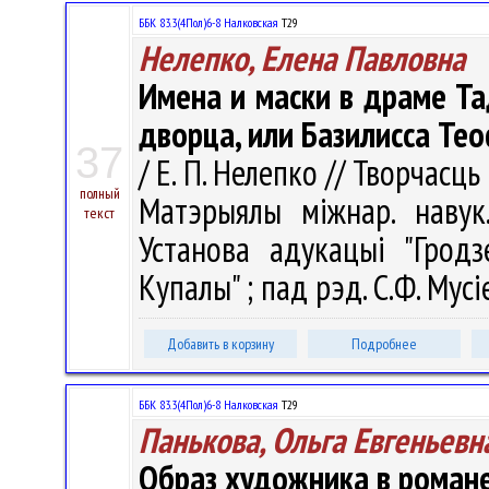
ББК 83.3(4Пол)6-8 Налковская
Т29
Нелепко, Елена Павловна
Имена и маски в драме Та
дворца, или Базилисса Те
37
/ Е. П. Нелепко // Творчасць
полный
Матэрыялы міжнар. навук.
текст
Установа адукацыі "Гродз
Купалы" ; пад рэд. С.Ф. Мусі
Добавить в корзину
Подробнее
ББК 83.3(4Пол)6-8 Налковская
Т29
Панькова, Ольга Евгеньевн
Образ художника в романе