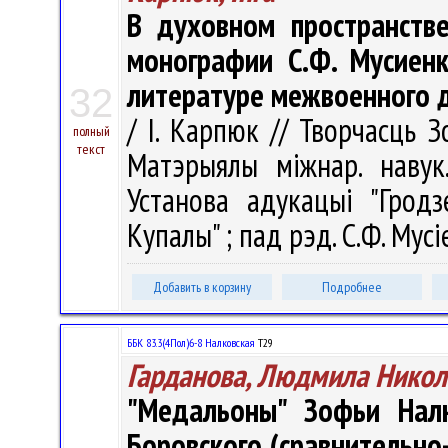
В духовном пространств
монографии С.Ф. Мусиенк
литературе межвоенного дв
32
/ І. Карпюк // Творчасць З
полный
текст
Матэрыялы міжнар. навук.
Установа адукацыі "Гродз
Купалы" ; пад рэд. С.Ф. Мусі
Добавить в корзину
Подробнее
ББК 83.3(4Пол)6-8 Налковская
Т29
Гарданова, Людмила Никол
"Медальоны" Зофьи Нал
Боровского (сравнительно