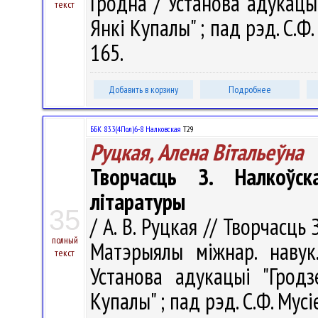
Гродна / Установа адукацыі
текст
Янкі Купалы" ; пад рэд. С.Ф.
165.
Добавить в корзину
Подробнее
ББК 83.3(4Пол)6-8 Налковская
Т29
Руцкая, Алена Вiтальеўна
Творчасць З. Налкоўск
літаратуры
35
/ А. В. Руцкая // Творчасць
полный
Матэрыялы міжнар. навук.
текст
Установа адукацыі "Гродз
Купалы" ; пад рэд. С.Ф. Мусі