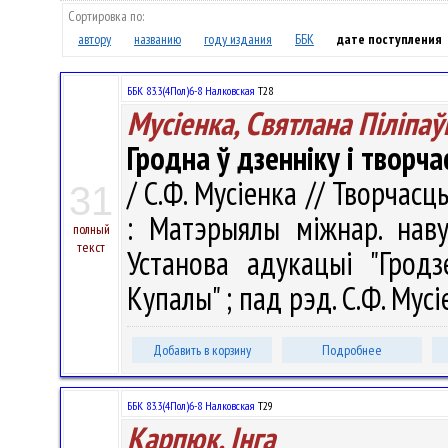
Сортировка по:
автору
названию
году издания
ББК
дате поступления
ББК 83.3(4Пол)6-8 Налковская
Т28
Мусіенка, Святлана Піліпаў
Гродна ў дзенніку і творча
/ С.Ф. Мусіенка // Творчасц
31
: Матэрыялы міжнар. наву
полный
текст
Установа адукацыі "Гродз
Купалы" ; пад рэд. С.Ф. Мусі
Добавить в корзину
Подробнее
ББК 83.3(4Пол)6-8 Налковская
Т29
Карпюк, Інга