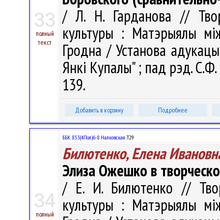
/ Л. Н. Гарданова // Тво
33
культуры : Матэрыялы між
полный
текст
Гродна / Установа адукацыі
Янкі Купалы" ; пад рэд. С.Ф.
139.
Добавить в корзину
Подробнее
ББК 83.3(4Пол)6-8 Налковская
Т29
Билютенко, Елена Ивановн
Элиза Ожешко в творческо
/ Е. И. Билютенко // Тво
34
культуры : Матэрыялы між
полный