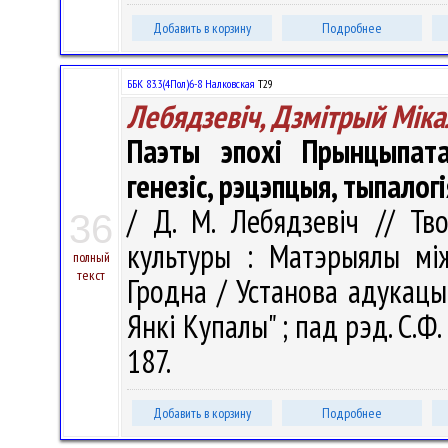
Добавить в корзину
Подробнее
ББК 83.3(4Пол)6-8 Налковская
Т29
Лебядзевіч, Дзмітрый Міка
Паэты эпохі Прынцыпата
генезіс, рэцэпцыя, тыпалогі
/ Д. М. Лебядзевіч // Тв
36
культуры : Матэрыялы між
полный
текст
Гродна / Установа адукацыі
Янкі Купалы" ; пад рэд. С.Ф.
187.
Добавить в корзину
Подробнее