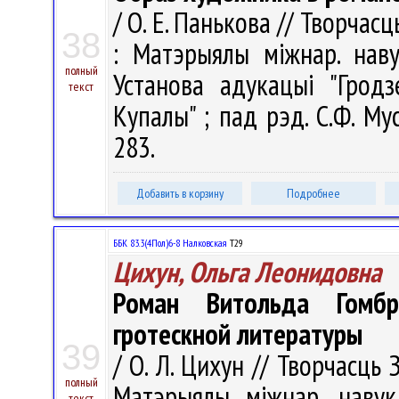
/ О. Е. Панькова // Творчас
38
: Матэрыялы міжнар. наву
полный
Установа адукацыі "Гродз
текст
Купалы" ; пад рэд. С.Ф. Мус
283.
Добавить в корзину
Подробнее
ББК 83.3(4Пол)6-8 Налковская
Т29
Цихун, Ольга Леонидовна
Роман Витольда Гомбр
гротескной литературы
39
/ О. Л. Цихун // Творчасць 
полный
Матэрыялы міжнар. навук.
текст