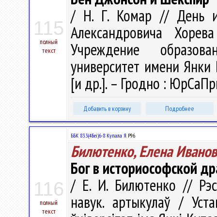
/ Н. Г. Комар // День 
115
Александровича Хорева 
полный
Учреждение образован
текст
университет имени Янки К
[и др.]. – Гродно : ЮрСаПр
Добавить в корзину
Подробнее
ББК 83.3(4Беі)6-8 Купала Я.
Р96
Билютенко, Елена Ивано
Бог в историософской д
/ Е. И. Билютенко // Рэс
116
навук. артыкулаў / Уст
полный
текст