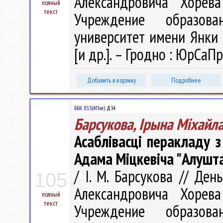
Александровича Хорева
полный
текст
Учреждение образова
университет имени Янки К
[и др.]. – Гродно : ЮрСаПр
Добавить в корзину
Подробнее
ББК 83.3(4Пол)
Д34
Барсукова, Ірына Міхайл
Асаблівасці перакладу 
Адама Міцкевіча "Алушт
/ І. М. Барсукова // Де
105
Александровича Хорева
полный
текст
Учреждение образова