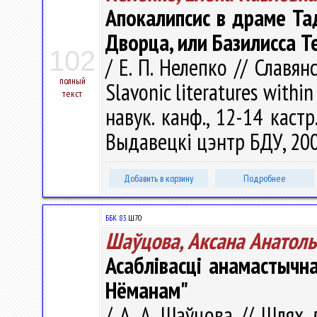
Апокалипсис в драме Та
Дворца, или Базилисса 
102
/ Е. П. Нелепко // Славян
полный
Slavonic literatures within 
текст
навук. канф., 12-14 кастр.
Выдавецкі цэнтр БДУ, 2007
Добавить в корзину
Подробнее
ББК 83.
Ш70
Шаўцова, Аксана Анатол
Асаблівасці анамастычна
Нёманам"
/ А. А. Шаўцова // Шлях 