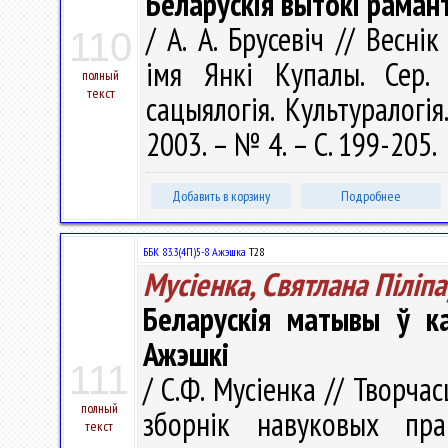
Беларускія вытокі раман
/ А. А. Брусевіч // Весні
110
імя Янкі Купалы. Сер. 1
полный
текст
сацыялогія. Культуралогія
2003. – № 4. – С. 199-205.
Добавить в корзину
Подробнее
ББК 83.3(4П)5-8 Ажэшка
Т28
Мусіенка, Святлана Піліп
Беларускія матывы ў ка
Ажэшкі
111
/ С.Ф. Мусіенка // Творча
полный
зборнiк навуковых пра
текст