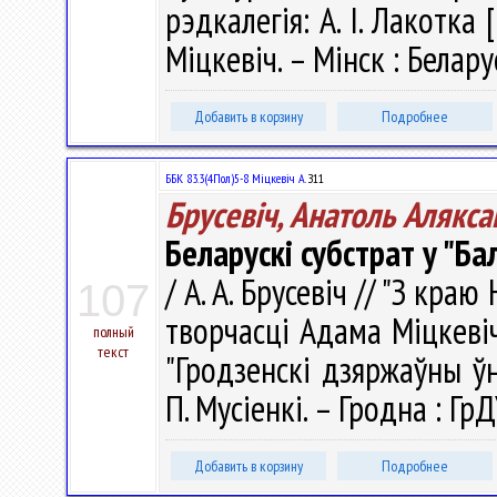
рэдкалегія: А. І. Лакотка [
Міцкевіч. – Мінск : Белару
Добавить в корзину
Подробнее
ББК 83.3(4Пол)5-8 Міцкевіч А.
З11
Брусевіч, Анатоль Алякса
Беларускі субстрат у "Б
/ А. А. Брусевіч // "З краю
107
творчасці Адама Міцкевіча
полный
текст
"Гродзенскі дзяржаўны ўні
П. Мусіенкі. – Гродна : ГрД
Добавить в корзину
Подробнее