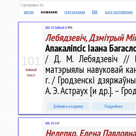
Сортировка по:
автору
названию
году издания
ББК
дате поступления
ББК 83.3(4Беі)6-8
Р96
Лебядзевіч, Дзмітрый Мі
Апакаліпсіс Іаана Багасл
/ Д. М. Лебядзевіч // Р
101
матэрыялы навуковай кан
полный
текст
г. / Гродзенскi дзяржаўны
А. Э. Астраух [и др.]. – Гр
Добавить в корзину
Подробнее
ББК 83.
С47
Нелепко, Елена Павловна