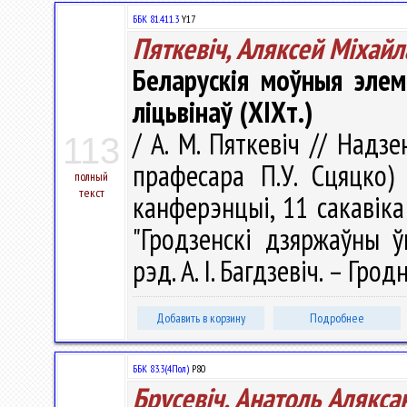
ББК 81.411.3
Y17
Пяткевіч, Аляксей Мiхайл
Беларускія моўныя элем
ліцьвінаў (XIXт.)
/ А. М. Пяткевіч // Надз
113
прафесара П.У. Сцяцко)
полный
текст
канферэнцыі, 11 сакавіка
"Гродзенскі дзяржаўны ў
рэд. А. I. Багдзевiч. – Грод
Добавить в корзину
Подробнее
ББК 83.3(4Пол)
P80
Брусевіч, Анатоль Алякса