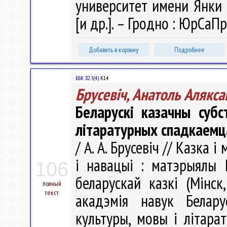
университет имени Янки К
[и др.]. – Гродно : ЮрСаПр
Добавить в корзину
Подробнее
ББК 82.3(4)
К14
Брусевіч, Анатоль Алякса
Беларускі казачны субс
літаратурных спадкаемц
/ А. А. Брусевіч // Казка
і навацыі : матэрыялы 
106
беларускай казкі (Мінс
полный
текст
акадэмія навук Белару
культуры, мовы і літарат