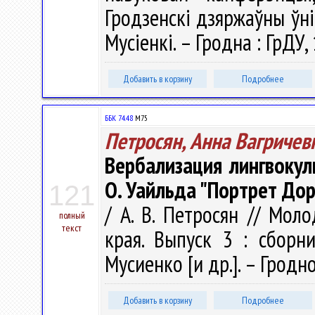
Гродзенскi дзяржаўны ўнiв
Мусіенкі. – Гродна : ГрДУ,
Добавить в корзину
Подробнее
ББК 74.48
М75
Петросян, Анна Вагричев
Вербализация лингвокул
О. Уайльда "Портрет Дор
121
/ А. В. Петросян // Мол
полный
текст
края. Выпуск 3 : сборни
Мусиенко [и др.]. – Гродн
Добавить в корзину
Подробнее