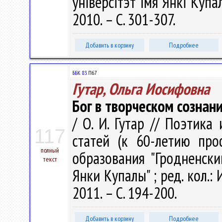
ўніверсітэт імя Янкі Купалы
2010. – С. 301-307.
Добавить в корзину
Подробнее
ББК 83.
П67
Гутар, Ольга Иосифовна
Бог в творческом сознан
/ О. И. Гутар // Поэтика
117
статей (к 60-летию про
полный
образования "Гродненск
текст
Янки Купалы" ; ред. кол.: И
2011. – С. 194-200.
Добавить в корзину
Подробнее