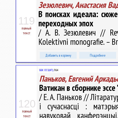
Зезюлевич, Анастасия Ва
В поисках идеала: сюже
119
переходных эпох
полный
/ А. В. Зезюлевич // Rev
текст
Kolektivni monografie. – Br
Добавить в корзину
Подробнее
ББК 83.3(4П)
Л64
Паньков, Евгений Аркадь
Ватикан в сборнике эссе
/ Е. А. Паньков // Літарату
120
і сучаснасці : матэры
полный
навуковай канферэнцы
текст