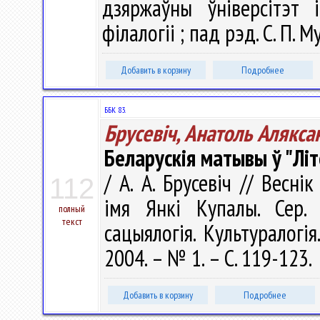
дзяржаўны ўніверсітэт 
філалогіі ; пад рэд. С. П. М
Добавить в корзину
Подробнее
ББК 83.
Брусевіч, Анатоль Алякса
Беларускія матывы ў "Лі
/ А. А. Брусевіч // Весні
112
імя Янкі Купалы. Сер. 1
полный
текст
сацыялогія. Культуралогія
2004. – № 1. – С. 119-123.
Добавить в корзину
Подробнее