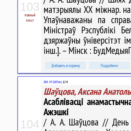
103
матэрыялы ХХ міжнар. наву
полный
Упаўнаважаны па справ
текст
Міністраў Рэспублікі Бе
дзяржаўны ўніверсітэт імя
інш.]. – Мінск : БудМедыяП
Добавить в корзину
Подробнее
ББК 83.3(4Пол)
Д34
Шаўцова, Аксана Анатол
Асаблівасці анамастычна
Ажэшкі
/ А. А. Шаўцова // День
104