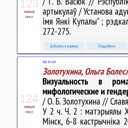
/ Г. В. Васюк // Рэспублі
123
артыкулаў / Установа аду
полный
текст
імя Янкі Купалы" ; рэдкал.
272-275.
Добавить в корзину
Подробнее
ББК 83.
С47
Золотухина, Ольга Болес
Визуальность в ро
мифологические и генде
124
/ О. Б. Золотухина // Сла
полный
У 2 ч. Ч. 2 : матэрыялы
текст
Мiнск, 6-8 кастрычнiка 