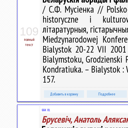
/ С.Ф. Мусіенка // Polsko-
historyczne i kultu
літаратурныя, гістарычныя 
109
Miedzynarodowej Konfere
полный
текст
Bialystok 20-22 VII 2001 
Bialymstoku, Grodzienski 
Kondratiuka. – Bialystok :
157.
Добавить в корзину
Подробнее
ББК 81.
Брусевіч, Анатоль Алякса