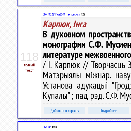
ББК 83.3(4Пол)6-8 Налковская
Т29
Карпюк, Інга
В духовном пространст
монографии С.Ф. Мусиен
литературе межвоенного д
118
/ І. Карпюк // Творчасць 
полный
текст
Матэрыялы міжнар. навук
Установа адукацыі "Грод
Купалы" ; пад рэд. С.Ф. Мус
Добавить в корзину
Подробнее
ББК 83.
R48