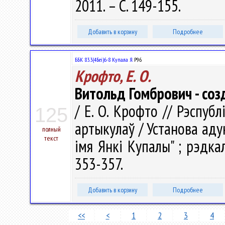
2011. – С. 149-155.
Добавить в корзину
Подробнее
ББК 83.3(4Беі)6-8 Купала Я.
Р96
Крофто, Е. О.
Витольд Гомбрович - соз
/ Е. О. Крофто // Рэспубл
125
артыкулаў / Установа аду
полный
текст
імя Янкі Купалы" ; рэдкал.
353-357.
Добавить в корзину
Подробнее
<<
<
1
2
3
4