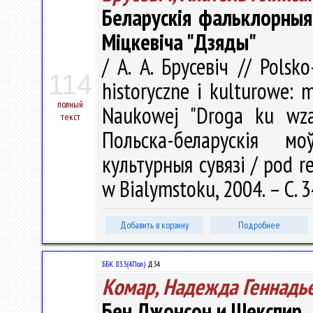
Беларускія фальклорны
Міцкевіча "Дзяды"
/ А. А. Брусевіч // Polsko
114
historyczne i kulturowe: 
полный
Naukowej "Droga ku wzaj
текст
Польска-беларускія м
культурныя сувязі / pod re
w Bialymstoku, 2004. – С. 
Добавить в корзину
Подробнее
ББК 83.3(4Пол)
Д34
Комар, Надежда Геннадь
Бен Джонсон и Шекспир