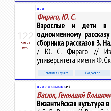
ББК 83.
Фираго, Ю. С.
Взрослые и дети в 
одноименному рассказу
122
сборника рассказов З. Н
полный
текст
/ Ю. С. Фираго // Изв
университета имени Ф. Ско
Добавить в корзину
Подробнее
ББК 83.3(4Беі)6-8 Купала Я.
Р96
Васюк, Геннадий Владим
Византийская культура 