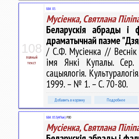
ББК 83.
Мусіенка, Святлана Піліп
Беларускія абрады і 
драматычнай паэме "Дзя
108
/ С.Ф. Мусіенка // Весні
полный
імя Янкі Купалы. Сер. 1
текст
сацыялогія. Культуралогія
1999. – № 1. – С. 70-80.
Добавить в корзину
Подробнее
ББК 83.3(4Пол)
P80
Мусіенка, Святлана Піліп
Беларускія абрады і фал