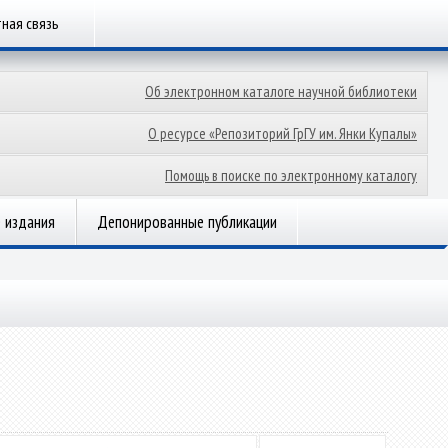
ная связь
Об электронном каталоге научной библиотеки
О ресурсе «Репозиторий ГрГУ им. Янки Купалы»
Помощь в поиске по электронному каталогу
 издания
Депонированные публикации