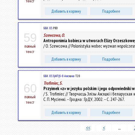
текст
Добавить в корзину
Подробнее
ББК 83.
P80
59
Szewcowa, O.
Antroponimia kobieca w utworach Elizy Orzeszkowe
/ O. Szewcowa // Polonistyka wobec wyzwan wspolczesnos
полный
текст
Добавить в корзину
Подробнее
ББК 83.3(4П)5-8 Ажэшка
Т28
Trofimiec, S.
60
Przyimek «z» w jezyku polskim i jego odpowiedniki w
/ S. Trofimiec // Творчасць Элізы Ажэшкі і беларуска
полный
С. П. Мусіенкі. – Гродна : ГрДУ, 2002. – С. 247-267.
текст
Добавить в корзину
Подробнее
<<
<
...