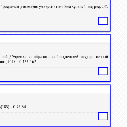
і "Гродзенскі дзяржаўны ўніверсітэт імя Янкі Купалы" ; пад рэд. С.Ф.
Статья
ауч. раб. / Учреждение образования "Гродненский государственный
ринт, 2015. – С. 156-162.
Статья
(185). – С. 28-34.
Статья