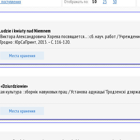
 поступления
Отображать по:
10
25
50
Ludzie i kwiaty nad Niemnem
яти Виктора Александровича Хорева посвящается... : сб. науч. работ / Учреж
 – Гродно : ЮрСаПринт, 2013. – С. 116-120.
Места хранения
 «Dziurdziowie»
ская культура : зборнiк навуковых прац / Установа адукацыі "Гродзенскі дзяржа
Места хранения