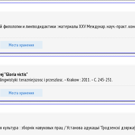
ой филологии и лингводидактики : материалы XХV Междунар. науч.-практ. конф., Б
Места хранения
 "Gloria victis"
ingwistyki: terazniejszosc i przeszlosc. – Krakow : 2011. – С. 245-251.
Места хранения
я культура : зборнiк навуковых прац / Установа адукацыі "Гродзенскі дзяржаў