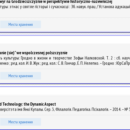
wуr na Grodzieсszczyznie w perspektywie historyczno-nazewniczej
ьтуры: этнас у святле гісторыі і сучаснасці : Зб. навук. прац / Установа адукацы
Места хранения
ie (sie)" we wspolczesnej polszczyznie
мять культуры: Гродно в жизни и творчестве Зофьи Налковской. Т. 2 : сб. н
о ; ред. кол. И. В. Жук ; ред. кол.: С. В. Гончар, Е. П. Нелепко. – Гродно : ЮрСаП
Места хранения
d Technology: the Dynamic Aspect
версітэта імя Янкі Купалы. Сер. 3, Філалогія. Педагогіка. Псіхалогія. – 2014. – № 3
Места хранения