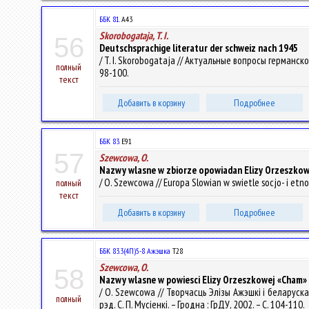
ББК 81.
А43
Skorobogataja, T. I.
56
Deutschsprachige literatur der schweiz nach 1945
/ T. I. Skorobogataja // Актуальные вопросы германск
полный
98-100.
текст
Добавить в корзину
Подробнее
ББК 83.
E91
57
Szewcowa, O.
Nazwy wlasne w zbiorze opowiadan Elizy Orzeszkowej
/ O. Szewcowa // Europa Slowian w swietle socjo- i etnol
полный
текст
Добавить в корзину
Подробнее
ББК 83.3(4П)5-8 Ажэшка
Т28
Szewcowa, O.
58
Nazwy wlasne w powiesci Elizy Orzeszkowej «Cham»
/ O. Szewcowa // Творчасць Элізы Ажэшкі і беларуска
полный
рэд. С. П. Мусіенкі. – Гродна : ГрДУ, 2002. – С. 104-110.