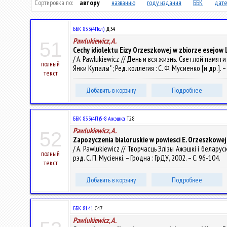
Сортировка по:
автору
названию
году издания
ББК
дате
ББК 83.3(4Пол)
Д34
Pawlukiewicz, A.
51
Cechy idiolektu Eizy Orzeszkowej w zbiorze esejow 
/ A. Pawlukiewicz // День и вся жизнь. Светлой пам
полный
Янки Купалы" ; Ред. коллегия : С. Ф. Мусиенко [и др.].
текст
Добавить в корзину
Подробнее
ББК 83.3(4П)5-8 Ажэшка
Т28
Pawlukiewicz, A.
52
Zapozyczenia bialoruskie w powiesci E. Orzeszkowej
/ A. Pawlukiewicz // Творчасць Элізы Ажэшкі і белару
полный
рэд. С. П. Мусіенкі. – Гродна : ГрДУ, 2002. – С. 96-104.
текст
Добавить в корзину
Подробнее
ББК 81.41
С47
Pawlukiewicz, A.