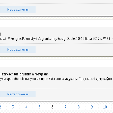
Места хранения
j
ci : V Kongres Polonistyki Zagranicznej, Brzeg-Opole, 10-13 lipca 2012 r.: W 2 t
Места хранения
 jezykach biaіoruskim a rosyjskim
я культура : зборнiк навуковых прац / Установа адукацыі "Гродзенскі дзяржаўны 
Места хранения
2
3
4
5
6
7
8
9
10