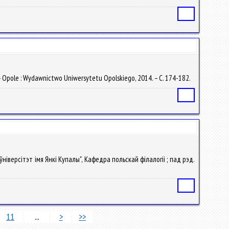
Статья
. – Opole : Wydawnictwo Uniwersytetu Opolskiego, 2014. – С. 174-182.
Статья
ўніверсітэт імя Янкі Купалы", Кафедра польскай філалогіі ; пад рэд.
Статья
11
...
>
>>