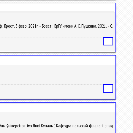
рест, 5 февр. 2021г. – Брест : БрГУ имени А. С. Пушкина, 2021. – С.
Статья
Статья
ны ўніверсітэт імя Янкі Купалы", Кафедра польскай філалогіі ; пад