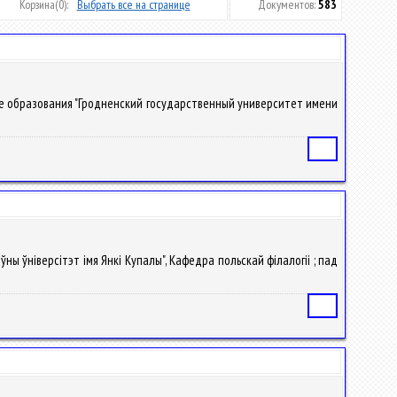
Корзина
(0):
Выбрать все на странице
Документов:
583
дение образования "Гродненский государственный университет имени
Статья
ўны ўніверсітэт імя Янкі Купалы", Кафедра польскай філалогіі ; пад
Статья