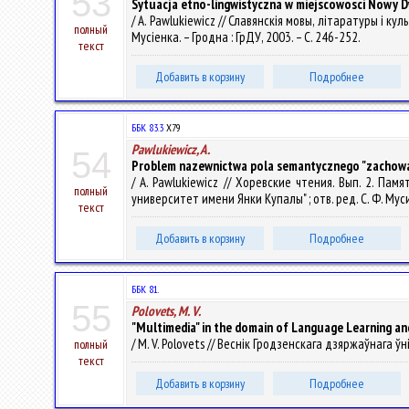
53
Sytuacja etno-lingwistyczna w miejscowosci Nowy D
/ A. Pawlukiewicz // Славянскія мовы, літаратуры і кул
полный
Мусіенка. – Гродна : ГрДУ, 2003. – С. 246-252.
текст
Добавить в корзину
Подробнее
ББК 83.3
Х79
Pawlukiewicz, A.
54
Problem nazewnictwa pola semantycznego "zachowan
/ A. Pawlukiewicz // Хоревские чтения. Вып. 2. Па
полный
университет имени Янки Купалы" ; отв. ред. С. Ф. Мусиенк
текст
Добавить в корзину
Подробнее
ББК 81.
55
Polovets, M. V.
"Multimedia" in the domain of Language Learning an
/ M. V. Polovets // Веснік Гродзенскага дзяржаўнага ўні
полный
текст
Добавить в корзину
Подробнее