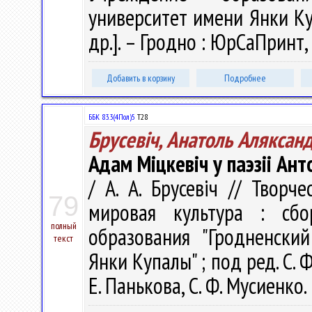
университет имени Янки Куп
др.]. – Гродно : ЮрСаПринт, 
Добавить в корзину
Подробнее
ББК 83.3(4Пол)5
Т28
Брусевіч, Анатоль Аляксан
Адам Міцкевіч у паэзіі Ан
/ А. А. Брусевіч // Твор
79
мировая культура : сб
полный
образования "Гродненски
текст
Янки Купалы" ; под ред. С. Ф
Е. Панькова, С. Ф. Мусиенко.