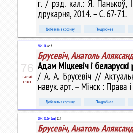
г. / рэд. кал.: Я. Панькоў, 
друкарня, 2014. – С. 67-71.
Добавить в корзину
Подробнее
ББК 81.
А43
Брусевіч, Анатоль Аляксан
Адам Міцкевіч і беларускі
76
/ А. А. Брусевіч // Актуал
полный
текст
навук. арт. – Мінск : Права і
Добавить в корзину
Подробнее
ББК 83.3(4Беи)
В14
Брусевіч, Анатоль Аляксан