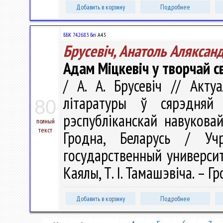
Добавить в корзину
Подробнее
ББК 74.268.3 Беі
А43
Брусевіч, Анатоль Аляксан
Адам Міцкевіч у творчай с
/ А. А. Брусевіч // Акт
літаратуры ў сярэдня
80
рэспубліканскай навукова
полный
текст
Гродна, Беларусь / Учр
государственный университе
Каялы, Т. І. Тамашэвіча. – Гр
Добавить в корзину
Подробнее