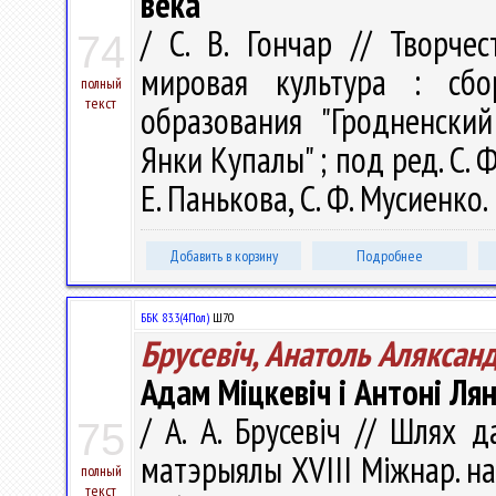
века
/ С. В. Гончар // Творч
74
мировая культура : сб
полный
текст
образования "Гродненски
Янки Купалы" ; под ред. С. Ф
Е. Панькова, С. Ф. Мусиенко.
Добавить в корзину
Подробнее
ББК 83.3(4Пол)
Ш70
Брусевіч, Анатоль Аляксан
Адам Міцкевіч і Антоні Лян
/ А. А. Брусевіч // Шлях 
75
матэрыялы XVIII Міжнар. на
полный
текст