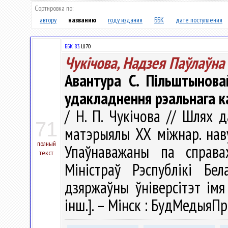
Сортировка по:
автору
названию
году издания
ББК
дате поступления
ББК 83.
Ш70
Чукічова, Надзея Паўлаўна
Авантура С. Пільштынова
удакладнення рэальнага 
/ Н. П. Чукічова // Шлях 
71
матэрыялы ХХ міжнар. навук
полный
Упаўнаважаны па справа
текст
Міністраў Рэспублікі Бел
дзяржаўны ўніверсітэт імя 
інш.]. – Мінск : БудМедыяПр