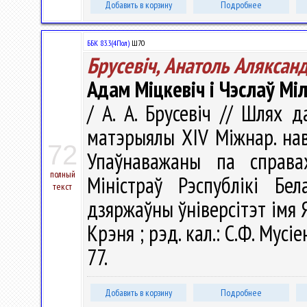
Добавить в корзину
Подробнее
ББК 83.3(4Пол)
Ш70
Брусевіч, Анатоль Аляксан
Адам Мiцкевiч і Чэслаў Мі
/ А. А. Брусевіч // Шлях 
матэрыялы ХIV Міжнар. наву
72
Упаўнаважаны па справа
полный
Міністраў Рэспублікі Бел
текст
дзяржаўны ўніверсітэт імя Ян
Крэня ; рэд. кал.: С.Ф. Мусіен
77.
Добавить в корзину
Подробнее