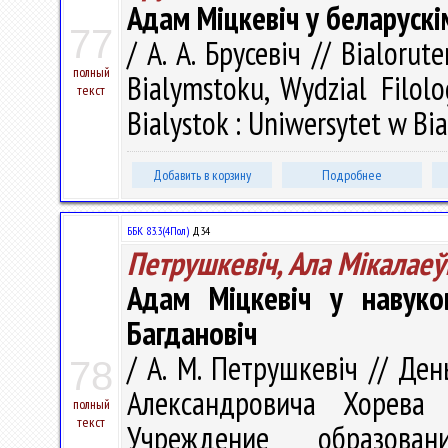
Адам Міцкевіч у беларуск
77
/ А. А. Брусевіч // Bialorut
полный
Bialymstoku, Wydzial Filolo
текст
Bialystok : Uniwersytet w Bi
Добавить в корзину
Подробнее
ББК 83.3(4Пол)
Д34
Петрушкевіч, Ала Мікалаеў
Адам Міцкевіч у навуко
Багдановіч
/ А. М. Петрушкевіч // Де
78
Александровича Хорева 
полный
текст
Учреждение образован