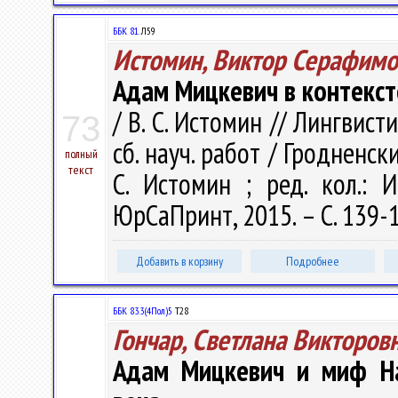
ББК 81.
Л59
Истомин, Виктор Серафимо
Адам Мицкевич в контекс
/ В. С. Истомин // Лингвис
73
сб. науч. работ / Гродненски
полный
текст
С. Истомин ; ред. кол.: И
ЮрСаПринт, 2015. – С. 139-
Добавить в корзину
Подробнее
ББК 83.3(4Пол)5
Т28
Гончар, Светлана Викторов
Адам Мицкевич и миф На