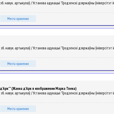
зб. навук. артыкулаў / Установа адукацыі "Гродзенскі дзяржаўны ўніверсітэт імя Ян
Места хранения
 зб. навук. артыкулаў / Установа адукацыі "Гродзенскі дзяржаўны ўніверсітэт імя Ян
Места хранения
 д'Арк"" (Жанна д'Арк в изображении Марка Твена)
 зб. навук. артыкулаў / Установа адукацыі "Гродзенскі дзяржаўны ўніверсітэт імя Ян
Места хранения