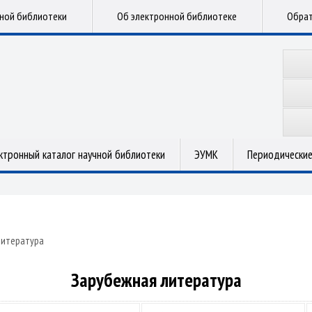
чной библиотеки
Об электронной библиотеке
Обрат
ктронный каталог научной библиотеки
ЭУМК
Периодические
литература
Зарубежная литература