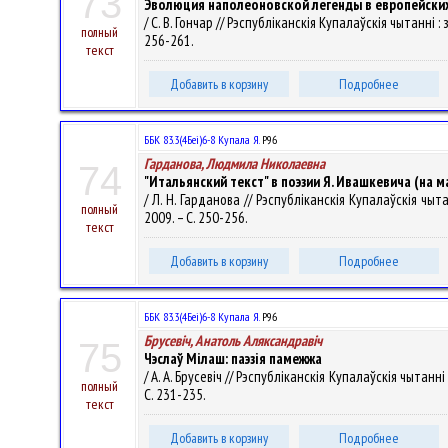
73
Эволюция наполеоновской легенды в европейских
/ С. В. Гончар // Рэспубліканскія Купалаўскія чытанні : 
полный
256-261.
текст
Добавить в корзину
Подробнее
ББК 83.3(4Беі)6-8 Купала Я.
Р96
Гарданова, Людмила Николаевна
74
"Итальянский текст" в поэзии Я. Ивашкевича (на 
/ Л. Н. Гарданова // Рэспубліканскія Купалаўскія чытан
полный
2009. – С. 250-256.
текст
Добавить в корзину
Подробнее
ББК 83.3(4Беі)6-8 Купала Я.
Р96
Брусевіч, Анатоль Аляксандравіч
75
Чэслаў Мілаш: паэзія памежжа
/ А. А. Брусевіч // Рэспубліканскія Купалаўскія чытанні 
полный
С. 231-235.
текст
Добавить в корзину
Подробнее