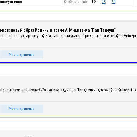
 поступления
Отображать по:
10
25
50
ков: новый образ Родины в поэме А. Мицкевича "Пан Тадеуш"
ні : зб. навук. артыкулаў / Установа адукацыі "Гродзенскі дзяржаўны ўніверсітэт 
Места хранения
 : зб. навук. артыкулаў / Установа адукацыі "Гродзенскі дзяржаўны ўніверсітэт імя 
Места хранения