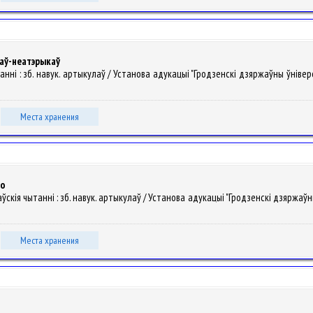
таў-неатэрыкаў
нні : зб. навук. артыкулаў / Установа адукацыі "Гродзенскі дзяржаўны ўніверсітэт
Места хранения
го
лаўскія чытанні : зб. навук. артыкулаў / Установа адукацыі "Гродзенскі дзяржаўны ўн
Места хранения