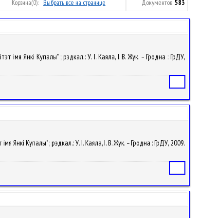
Корзина
(0):
Выбрать все на странице
Документов:
583
імя Янкі Купалы" ; рэдкал.: У. I. Каяла, І. В. Жук. – Гродна : ГрДУ,
Статья
Янкі Купалы" ; рэдкал.: У. I. Каяла, І. В. Жук. – Гродна : ГрДУ, 2009.
Статья