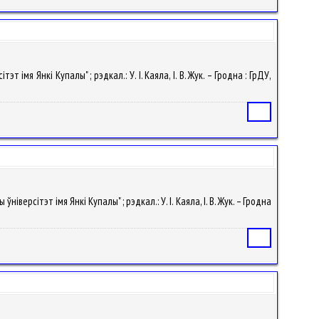
 імя Янкі Купалы" ; рэдкал.: У. I. Каяла, І. В. Жук. – Гродна : ГрДУ,
Статья
іверсітэт імя Янкі Купалы" ; рэдкал.: У. I. Каяла, І. В. Жук. – Гродна
Статья