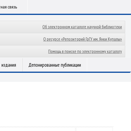
ная связь
Об электронном каталоге научной библиотеки
О ресурсе «Репозиторий ГрГУ им. Янки Купалы»
Помощь в поиске по электронному каталогу
 издания
Депонированные публикации