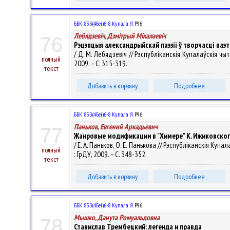
ББК 83.3(4Беі)6-8 Купала Я.
Р96
Лебядзевіч, Дзмітрый Мікалаевіч
76
Рэцэпцыя александрыйскай паэзіі ў творчасці паэ
/ Д. М. Лебядзевіч // Рэспубліканскія Купалаўскія чыта
полный
2009. – С. 315-319.
текст
Добавить в корзину
Подробнее
ББК 83.3(4Беі)6-8 Купала Я.
Р96
Паньков, Евгений Аркадьевич
77
Жанровые модификации в "Химере" К. Ижиковско
/ Е. А. Паньков, О. Е. Панькова // Рэспубліканскія Купа
полный
: ГрДУ, 2009. – С. 348-352.
текст
Добавить в корзину
Подробнее
ББК 83.3(4Беі)6-8 Купала Я.
Р96
Мышко, Данута Ромуальдовна
78
Станислав Трембецкий: легенда и правда