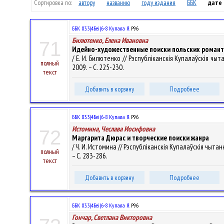
Сортировка по:
автору
названию
году издания
ББК
дате
ББК 83.3(4Беі)6-8 Купала Я.
Р96
Билютенко, Елена Ивановна
71
Идейно-художественные поиски польских романти
/ Е. И. Билютенко // Рэспубліканскія Купалаўскія чытан
полный
2009. – С. 225-230.
текст
Добавить в корзину
Подробнее
ББК 83.3(4Беі)6-8 Купала Я.
Р96
Истомина, Чеслава Иосифовна
72
Маргарита Дюрас и творческие поиски жанра
/ Ч. И. Истомина // Рэспубліканскія Купалаўскія чытанні
полный
– С. 283-286.
текст
Добавить в корзину
Подробнее
ББК 83.3(4Беі)6-8 Купала Я.
Р96
Гончар, Светлана Викторовна