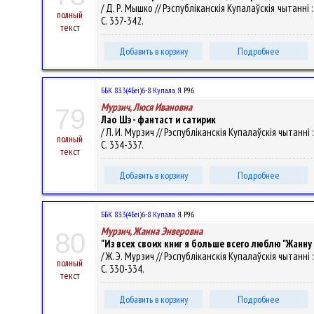
/ Д. Р. Мышко // Рэспубліканскія Купалаўскія чытанні : 
полный
С. 337-342.
текст
Добавить в корзину
Подробнее
ББК 83.3(4Беі)6-8 Купала Я.
Р96
Мурзич, Люся Ивановна
79
Лао Шэ - фантаст и сатирик
/ Л. И. Мурзич // Рэспубліканскія Купалаўскія чытанні :
полный
С. 334-337.
текст
Добавить в корзину
Подробнее
ББК 83.3(4Беі)6-8 Купала Я.
Р96
Мурзич, Жанна Энверовна
80
"Из всех своих книг я больше всего люблю "Жанну
/ Ж. Э. Мурзич // Рэспубліканскія Купалаўскія чытанні :
полный
С. 330-334.
текст
Добавить в корзину
Подробнее