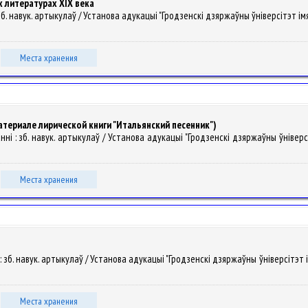
 литературах XIX века
зб. навук. артыкулаў / Установа адукацыі "Гродзенскі дзяржаўны ўніверсітэт імя Янкі
Места хранения
материале лирической книги "Итальянский песенник")
ні : зб. навук. артыкулаў / Установа адукацыі "Гродзенскі дзяржаўны ўніверсітэт 
Места хранения
: зб. навук. артыкулаў / Установа адукацыі "Гродзенскі дзяржаўны ўніверсітэт імя Я
Места хранения