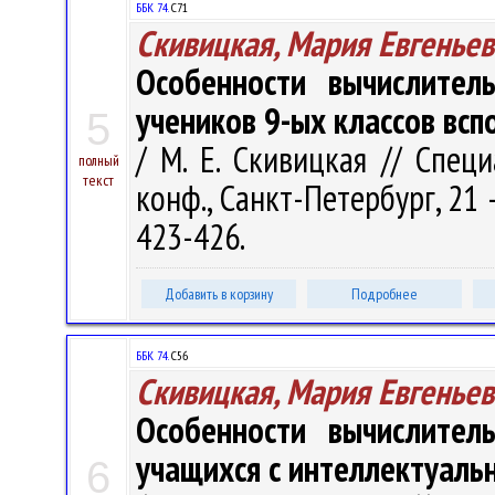
ББК 74.
С71
Скивицкая, Мария Евгеньев
Особенности вычислител
учеников 9-ых классов вс
5
/ М. Е. Скивицкая // Спец
полный
текст
конф., Санкт-Петербург, 21 - 
423-426.
Добавить в корзину
Подробнее
ББК 74.
С56
Скивицкая, Мария Евгеньев
Особенности вычислител
учащихся с интеллектуаль
6