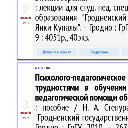
: лекции для студ. пед. спец
2
образования "Гродненски
полный
текст
Янки Купалы". – Гродно : Гр
9 : 4051р., 40экз.
Добавить в корзину
Подробнее
ББК 74.3
П86
Психолого-педагогиче
трудностями в обучении
педагогической помощи о
3
: пособие / Н. А. Степур
полный
"Гродненский государствен
текст
Гродно : ГрГУ, 2010. – 267