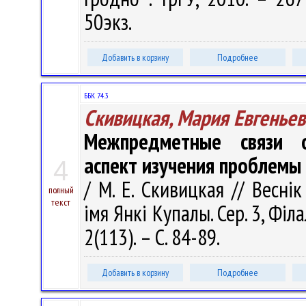
50экз.
Добавить в корзину
Подробнее
ББК 74.3
Скивицкая, Мария Евгеньев
Межпредметные связи ол
аспект изучения проблемы
4
/ М. Е. Скивицкая // Весні
полный
текст
імя Янкі Купалы. Сер. 3, Філа
2(113). – С. 84-89.
Добавить в корзину
Подробнее