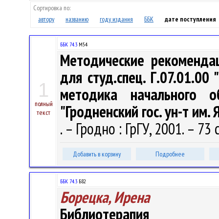
Сортировка по:
автору
названию
году издания
ББК
дате поступления
ББК 74.3
М54
Методические рекомендац
для студ.спец. Г.07.01.00 
1
методика начального о
полный
"Гродненский гос. ун-т им. 
текст
. – Гродно : ГрГУ, 2001. – 73 
Добавить в корзину
Подробнее
ББК 74.3
Б82
Борецка, Ирена
Библиотерапия