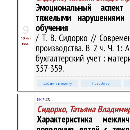
Эмоциональный аспект
тяжелыми нарушениями 
обучения
9
/ Т. В. Сидорко // Соврем
полный
текст
производства. В 2 ч. Ч. 1:
бухгалтерский учет : матер
357-359.
Добавить в корзину
Подробнее
ББК 74.
С71
Сидорко, Татьяна Владими
Характеристика межлич
поведения детей с тяже